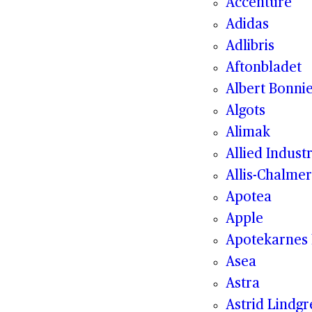
Accenture
Adidas
Adlibris
Aftonbladet
Albert Bonnie
Algots
Alimak
Allied Indust
Allis-Chalmer
Apotea
Apple
Apotekarnes 
Asea
Astra
Astrid Lindg