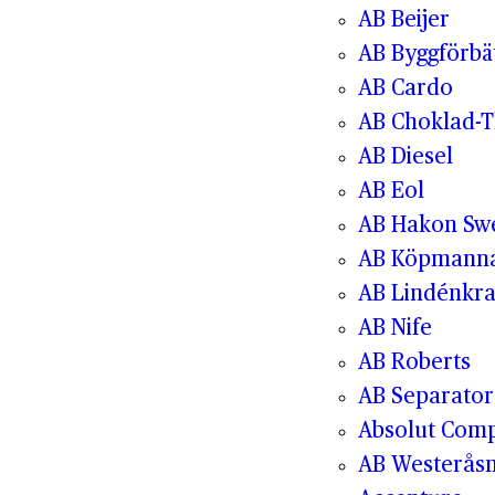
AB Beijer
AB Byggförbä
AB Cardo
AB Choklad-T
AB Diesel
AB Eol
AB Hakon Sw
AB Köpmanna
AB Lindénkr
AB Nife
AB Roberts
AB Separator
Absolut Com
AB Westerås