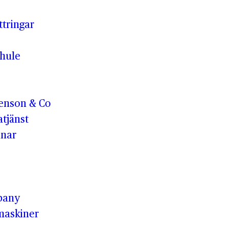
ttringar
hule
enson & Co
tjänst
anar
pany
maskiner