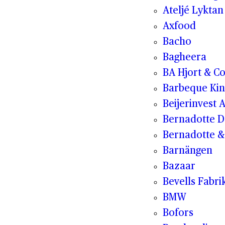
Ateljé Lyktan
Axfood
Bacho
Bagheera
BA Hjort & C
Barbeque Kin
Beijerinvest 
Bernadotte D
Bernadotte & 
Barnängen
Bazaar
Bevells Fabri
BMW
Bofors