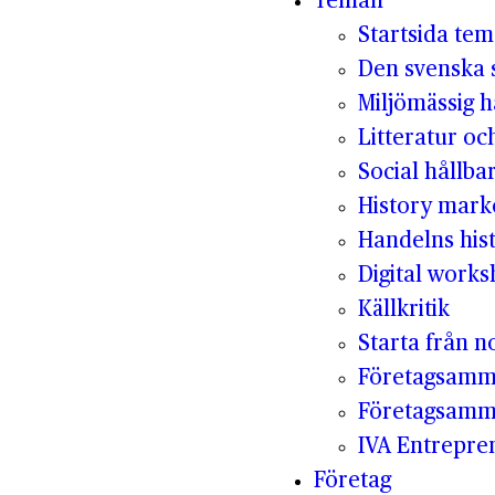
Teman
Startsida te
Den svenska s
Miljömässig h
Litteratur oc
Social hållba
History mark
Handelns hist
Digital work
Källkritik
Starta från no
Företagsamm
Företagsamm
IVA Entrepr
Företag