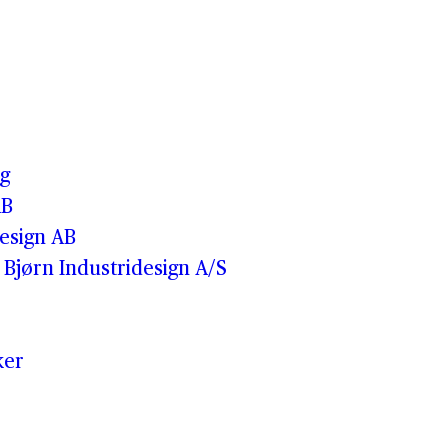
o
g
AB
esign AB
Bjørn Industridesign A/S
ker