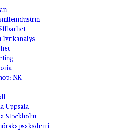
man
nilleindustrin
ållbarhet
h lyrikanalys
rhet
eting
oria
shop: NK
ll
a Uppsala
a Stockholm
enörskapsakademi