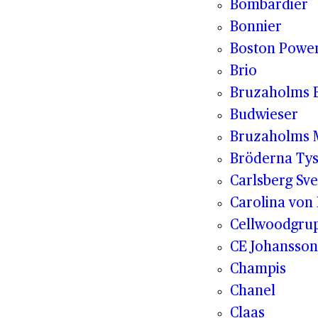
Bombardier
Bonnier
Boston Powe
Brio
Bruzaholms 
Budwieser
Bruzaholms M
Bröderna Tys
Carlsberg Sve
Carolina von
Cellwoodgru
CE Johansson
Champis
Chanel
Claas