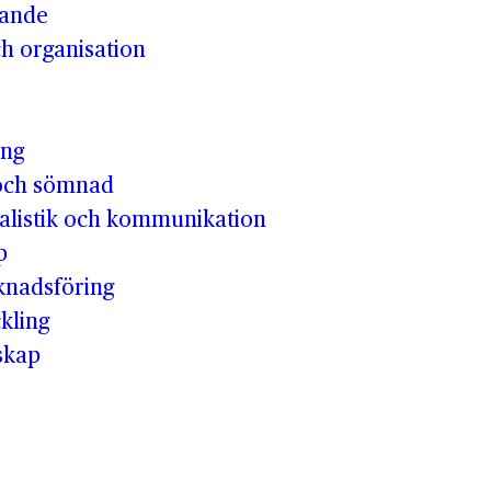
vande
h organisation
ing
och sömnad
nalistik och kommunikation
p
knadsföring
kling
skap