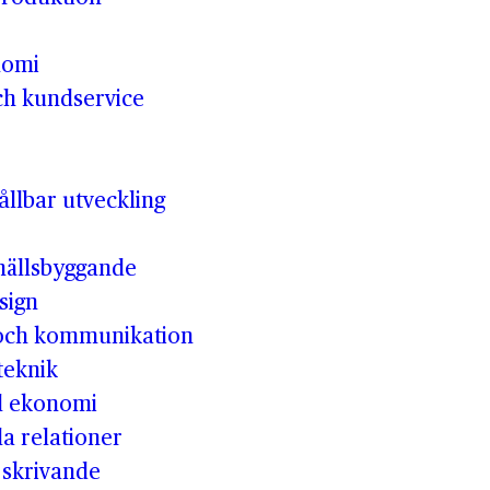
nomi
ch kundservice
llbar utveckling
hällsbyggande
sign
 och kommunikation
teknik
ll ekonomi
la relationer
t skrivande