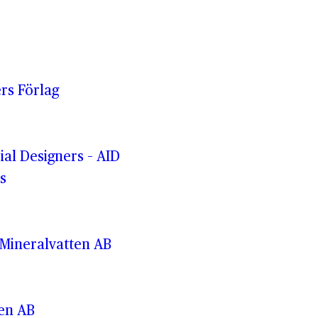
rs Förlag
rial Designers – AID
s
Mineralvatten AB
ren AB