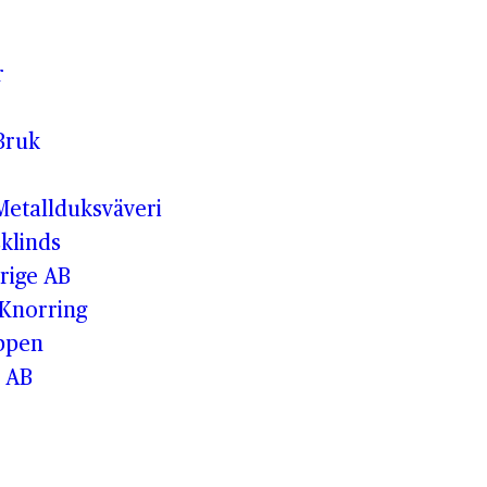
r
Bruk
etallduksväveri
klinds
rige AB
 Knorring
ppen
 AB