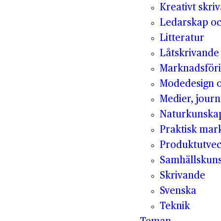
Kreativt skri
Ledarskap oc
Litteratur
Låtskrivande
Marknadsför
Modedesign 
Medier, jour
Naturkunska
Praktisk mar
Produktutvec
Samhällskun
Skrivande
Svenska
Teknik