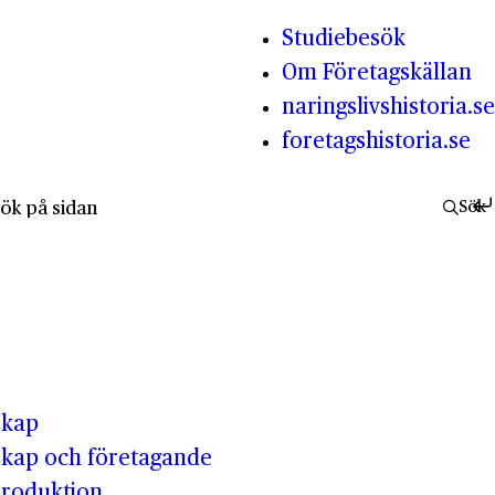
Studiebesök
Om Företagskällan
naringslivshistoria.se
foretagshistoria.se
fter:
Sök
skap
kap och företagande
produktion