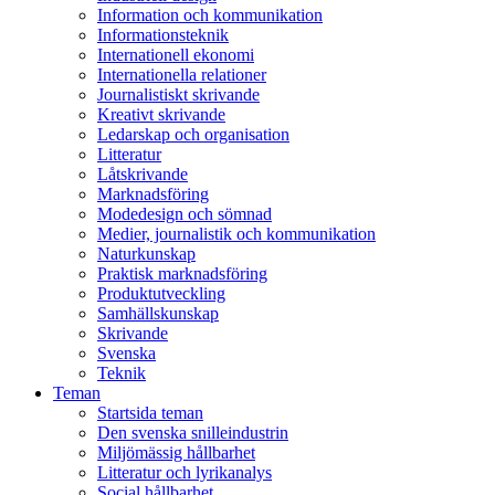
Information och kommunikation
Informationsteknik
Internationell ekonomi
Internationella relationer
Journalistiskt skrivande
Kreativt skrivande
Ledarskap och organisation
Litteratur
Låtskrivande
Marknadsföring
Modedesign och sömnad
Medier, journalistik och kommunikation
Naturkunskap
Praktisk marknadsföring
Produktutveckling
Samhällskunskap
Skrivande
Svenska
Teknik
Teman
Startsida teman
Den svenska snilleindustrin
Miljömässig hållbarhet
Litteratur och lyrikanalys
Social hållbarhet