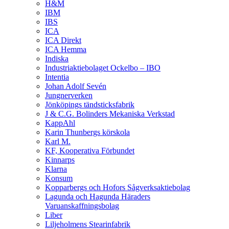
H&M
IBM
IBS
ICA
ICA Direkt
ICA Hemma
Indiska
Industriaktiebolaget Ockelbo – IBO
Intentia
Johan Adolf Sevén
Jungnerverken
Jönköpings tändsticksfabrik
J & C.G. Bolinders Mekaniska Verkstad
KappAhl
Karin Thunbergs körskola
Karl M.
KF, Kooperativa Förbundet
Kinnarps
Klarna
Konsum
Kopparbergs och Hofors Sågverksaktiebolag
Lagunda och Hagunda Häraders
Varuanskaffningsbolag
Liber
Liljeholmens Stearinfabrik