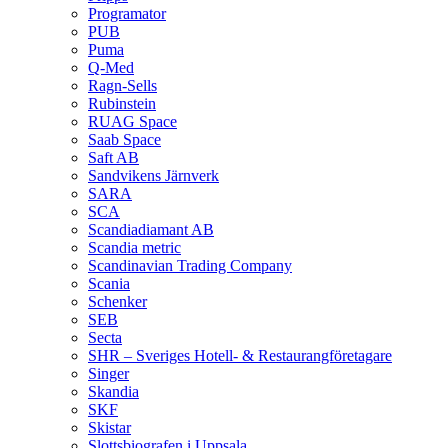
Programator
PUB
Puma
Q‑Med
Ragn-Sells
Rubinstein
RUAG Space
Saab Space
Saft AB
Sandvikens Järnverk
SARA
SCA
Scandiadiamant AB
Scandia metric
Scandinavian Trading Company
Scania
Schenker
SEB
Secta
SHR – Sveriges Hotell- & Restaurangföretagare
Singer
Skandia
SKF
Skistar
Slottsbiografen i Uppsala