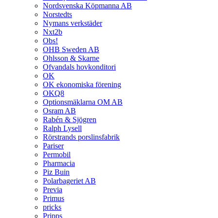
Nordsvenska Köpmanna AB
Norstedts
Nymans verkstäder
Nxt2b
Obs!
OHB Sweden AB
Ohlsson & Skarne
Ofvandals hovkonditori
OK
OK ekonomiska förening
OKQ8
Optionsmäklarna OM AB
Osram AB
Rabén & Sjögren
Ralph Lysell
Rörstrands porslinsfabrik
Pariser
Permobil
Pharmacia
Piz Buin
Polarbageriet AB
Previa
Primus
pricks
Pripps