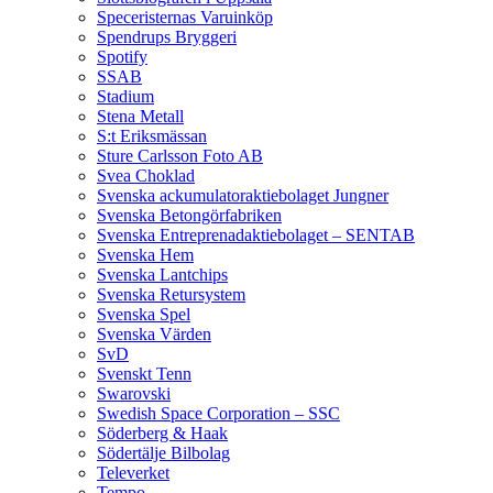
Speceristernas Varuinköp
Spendrups Bryggeri
Spotify
SSAB
Stadium
Stena Metall
S:t Eriksmässan
Sture Carlsson Foto AB
Svea Choklad
Svenska ackumulatoraktiebolaget Jungner
Svenska Betongörfabriken
Svenska Entreprenadaktiebolaget – SENTAB
Svenska Hem
Svenska Lantchips
Svenska Retursystem
Svenska Spel
Svenska Värden
SvD
Svenskt Tenn
Swarovski
Swedish Space Corporation – SSC
Söderberg & Haak
Södertälje Bilbolag
Televerket
Tempo