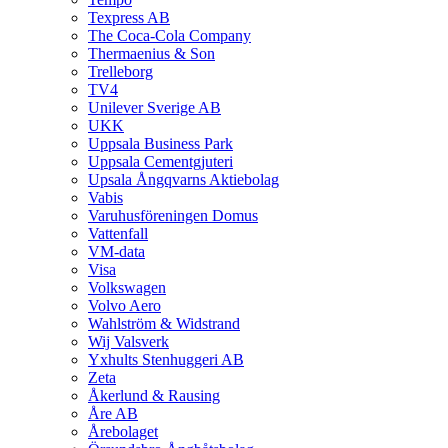
Texpress AB
The Coca-Cola Company
Thermaenius & Son
Trelleborg
TV4
Unilever Sverige AB
UKK
Uppsala Business Park
Uppsala Cementgjuteri
Upsala Ångqvarns Aktiebolag
Vabis
Varuhusföreningen Domus
Vattenfall
VM-data
Visa
Volkswagen
Volvo Aero
Wahlström & Widstrand
Wij Valsverk
Yxhults Stenhuggeri AB
Zeta
Åkerlund & Rausing
Åre AB
Årebolaget