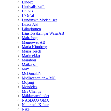
Lindex
Lindvalls kaffe
LKAB
L’Oréal
Lundinska Modehuset
Luxor AB
Läkarjouren
Länsförsäkringar Wasa AB
Mah-Jong
Manpower AB
Maria Kinnberg
Maria Tesch
Marimekko
Marabou
Matkassen
Max
McDonald’s
Mjölkcentralen – MC
Mojang
Mondelēz
Mrs Chengs
Mäklarsamfundet
NASDAQ OMX
Natur och Kultur
Nike