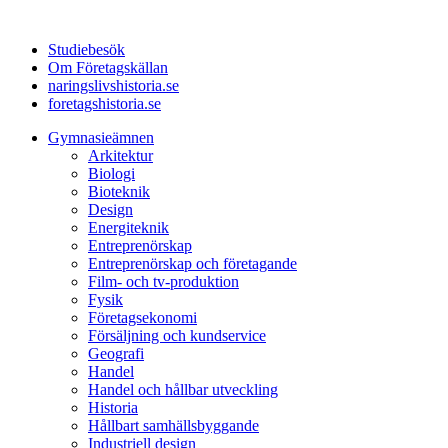
Studiebesök
Om Företagskällan
naringslivshistoria.se
foretagshistoria.se
Gymnasieämnen
Arkitektur
Biologi
Bioteknik
Design
Energiteknik
Entreprenörskap
Entreprenörskap och företagande
Film- och tv-produktion
Fysik
Företagsekonomi
Försäljning och kundservice
Geografi
Handel
Handel och hållbar utveckling
Historia
Hållbart samhällsbyggande
Industriell design