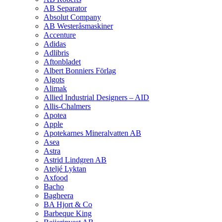
AB Separator
Absolut Company
AB Westeråsmaskiner
Accenture
Adidas
Adlibris
Aftonbladet
Albert Bonniers Förlag
Algots
Alimak
Allied Industrial Designers – AID
Allis-Chalmers
Apotea
Apple
Apotekarnes Mineralvatten AB
Asea
Astra
Astrid Lindgren AB
Ateljé Lyktan
Axfood
Bacho
Bagheera
BA Hjort & Co
Barbeque King