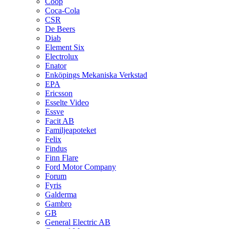
Coop
Coca-Cola
CSR
De Beers
Diab
Element Six
Electrolux
Enator
Enköpings Mekaniska Verkstad
EPA
Ericsson
Esselte Video
Essve
Facit AB
Familjeapoteket
Felix
Findus
Finn Flare
Ford Motor Company
Forum
Fyris
Galderma
Gambro
GB
General Electric AB