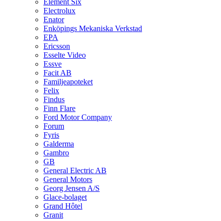
Element Six
Electrolux
Enator
Enköpings Mekaniska Verkstad
EPA
Ericsson
Esselte Video
Essve
Facit AB
Familjeapoteket
Felix
Findus
Finn Flare
Ford Motor Company
Forum
Fyris
Galderma
Gambro
GB
General Electric AB
General Motors
Georg Jensen A/S
Glace-bolaget
Grand Hôtel
Granit