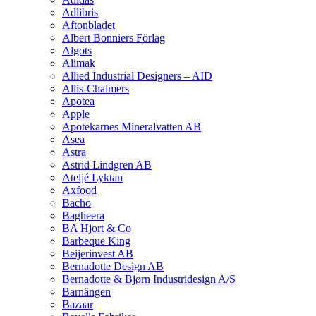
Adlibris
Aftonbladet
Albert Bonniers Förlag
Algots
Alimak
Allied Industrial Designers – AID
Allis-Chalmers
Apotea
Apple
Apotekarnes Mineralvatten AB
Asea
Astra
Astrid Lindgren AB
Ateljé Lyktan
Axfood
Bacho
Bagheera
BA Hjort & Co
Barbeque King
Beijerinvest AB
Bernadotte Design AB
Bernadotte & Bjørn Industridesign A/S
Barnängen
Bazaar