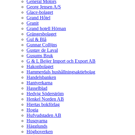
General Motors
Georg Jensen A/S
Glace-bolaget
Grand Hôtel
Granit
Grand hotell Hörnan
Grängesbolaget
Gul & Blå
Gunnar Colljins
Gustav de Laval
Gusums Bruk
G & L Beijer Import och Export AB
Hakonbolaget
Hammerdals hushållningsaktiebolag
Handelsbanken
Hantverkarna
Hasselblad
Hedvig Söderström
Henkel Norden AB
Hiertas bokförlag
Hogia
Hufvudstaden AB
Husqvarna
Hägglunds
Högboverken