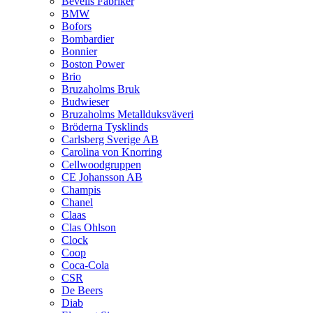
Bevells Fabriker
BMW
Bofors
Bombardier
Bonnier
Boston Power
Brio
Bruzaholms Bruk
Budwieser
Bruzaholms Metallduksväveri
Bröderna Tysklinds
Carlsberg Sverige AB
Carolina von Knorring
Cellwoodgruppen
CE Johansson AB
Champis
Chanel
Claas
Clas Ohlson
Clock
Coop
Coca-Cola
CSR
De Beers
Diab