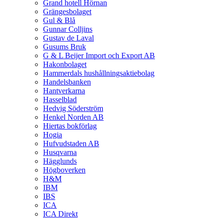
Grand hotell Hörnan
Grängesbolaget
Gul & Blå
Gunnar Colljins
Gustav de Laval
Gusums Bruk
G & L Beijer Import och Export AB
Hakonbolaget
Hammerdals hushållningsaktiebolag
Handelsbanken
Hantverkarna
Hasselblad
Hedvig Söderström
Henkel Norden AB
Hiertas bokförlag
Hogia
Hufvudstaden AB
Husqvarna
Hägglunds
Högboverken
H&M
IBM
IBS
ICA
ICA Direkt