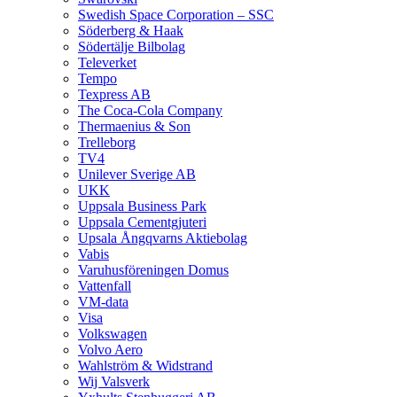
Swedish Space Corporation – SSC
Söderberg & Haak
Södertälje Bilbolag
Televerket
Tempo
Texpress AB
The Coca-Cola Company
Thermaenius & Son
Trelleborg
TV4
Unilever Sverige AB
UKK
Uppsala Business Park
Uppsala Cementgjuteri
Upsala Ångqvarns Aktiebolag
Vabis
Varuhusföreningen Domus
Vattenfall
VM-data
Visa
Volkswagen
Volvo Aero
Wahlström & Widstrand
Wij Valsverk