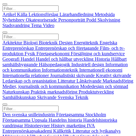
Artikel
Källa
Lektionsförslag
Lärarhandledning
Metodsida
Nyhetsbrev
Okategoriserade
Personporträtt
Podd
Skolvisning
Stadsvandring
Tema
Video
Arkitektur
Biologi
Bioteknik
Design
Energiteknik
Engelska
Entreprenörskap
Entreprenörskap och företagande
Film- och tv-
produktion
Fysik
Företagsekonomi
Försäljning och kundservice
Geografi
Handel
Handel och hållbar utveckling
Historia
Hållbart
samhällsbyggande
Hälsopedagogik
Industriell design
Information
och kommunikation
Informationsteknik
Internationell ekonomi
Internationella relationer
Journalistiskt skrivande
Kreativt skrivande
Ledarskap och organistation
Litteratur
Låtskrivande
Marknadsföring
Medier, journalistik och kommunikation
Modedesign och sömnad
Naturkunskap
Praktisk marknadsföring
Produktutveckling
Samhällskunskap
Skrivande
Svenska
Teknik
Den svenska snilleindustrin
Företagsamma Stockholm
Företagsamma Uppsala
Handelns historia
Handelshistoriska
vandringar
Historiesyner
History marketing
IVA
Entreprenörskapsakademi
Källkritik
Litteratur och lyrikanalys