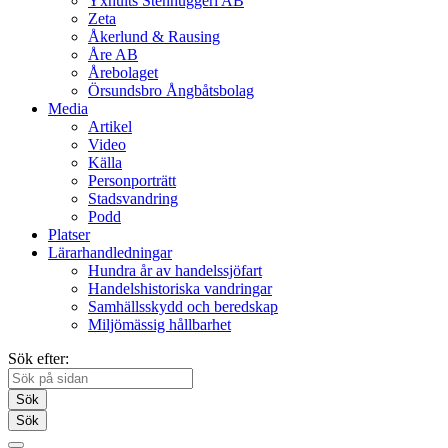
Yxhults Stenhuggeri AB
Zeta
Åkerlund & Rausing
Åre AB
Årebolaget
Örsundsbro Ångbåtsbolag
Media
Artikel
Video
Källa
Personporträtt
Stadsvandring
Podd
Platser
Lärarhandledningar
Hundra år av handelssjöfart
Handelshistoriska vandringar
Samhällsskydd och beredskap
Miljömässig hållbarhet
Sök efter:
Sök
Sök