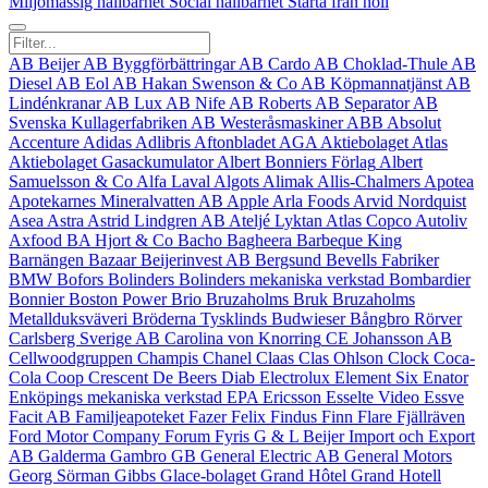
Miljömässig hållbarhet
Social hållbarhet
Starta från noll
AB Beijer
AB Byggförbättringar
AB Cardo
AB Choklad-Thule
AB
Diesel
AB Eol
AB Hakan Swenson & Co
AB Köpmannatjänst
AB
Lindénkranar
AB Lux
AB Nife
AB Roberts
AB Separator
AB
Svenska Kullagerfabriken
AB Westeråsmaskiner
ABB
Absolut
Accenture
Adidas
Adlibris
Aftonbladet
AGA
Aktiebolaget Atlas
Aktiebolaget Gasackumulator
Albert Bonniers Förlag
Albert
Samuelsson & Co
Alfa Laval
Algots
Alimak
Allis‑Chalmers
Apotea
Apotekarnes Mineralvatten AB
Apple
Arla Foods
Arvid Nordquist
Asea
Astra
Astrid Lindgren AB
Ateljé Lyktan
Atlas Copco
Autoliv
Axfood
BA Hjort & Co
Bacho
Bagheera
Barbeque King
Barnängen
Bazaar
Beijerinvest AB
Bergsund
Bevells Fabriker
BMW
Bofors
Bolinders
Bolinders mekaniska verkstad
Bombardier
Bonnier
Boston Power
Brio
Bruzaholms Bruk
Bruzaholms
Metallduksväveri
Bröderna Tysklinds
Budwieser
Bångbro Rörver
Carlsberg Sverige AB
Carolina von Knorring
CE Johansson AB
Cellwoodgruppen
Champis
Chanel
Claas
Clas Ohlson
Clock
Coca-
Cola
Coop
Crescent
De Beers
Diab
Electrolux
Element Six
Enator
Enköpings mekaniska verkstad
EPA
Ericsson
Esselte Video
Essve
Facit AB
Familjeapoteket
Fazer
Felix
Findus
Finn Flare
Fjällräven
Ford Motor Company
Forum
Fyris
G & L Beijer Import och Export
AB
Galderma
Gambro
GB
General Electric AB
General Motors
Georg Sörman
Gibbs
Glace-bolaget
Grand Hôtel
Grand Hotell