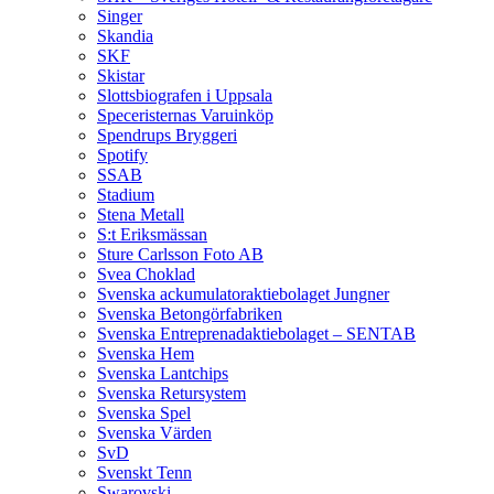
Singer
Skandia
SKF
Skistar
Slottsbiografen i Uppsala
Speceristernas Varuinköp
Spendrups Bryggeri
Spotify
SSAB
Stadium
Stena Metall
S:t Eriksmässan
Sture Carlsson Foto AB
Svea Choklad
Svenska ackumulatoraktiebolaget Jungner
Svenska Betongörfabriken
Svenska Entreprenadaktiebolaget – SENTAB
Svenska Hem
Svenska Lantchips
Svenska Retursystem
Svenska Spel
Svenska Värden
SvD
Svenskt Tenn
Swarovski