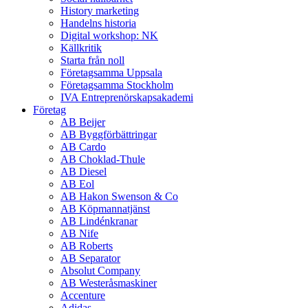
History marketing
Handelns historia
Digital workshop: NK
Källkritik
Starta från noll
Företagsamma Uppsala
Företagsamma Stockholm
IVA Entreprenörskapsakademi
Företag
AB Beijer
AB Byggförbättringar
AB Cardo
AB Choklad-Thule
AB Diesel
AB Eol
AB Hakon Swenson & Co
AB Köpmannatjänst
AB Lindénkranar
AB Nife
AB Roberts
AB Separator
Absolut Company
AB Westeråsmaskiner
Accenture
Adidas