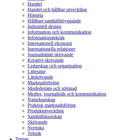
Handel
Handel och hållbar utveckling
Historia
Hållbart samhällsbyggande
Industriell design
Information och kommunikation
Informationsteknik
Internationell ekonomi
Internationella relationer
Journalistiskt skrivande
Kreativt skrivande
Ledarskap och organisation
Litteratur
Låtskrivande
Marknadsföring
Modedesign och sömnad
Medier, journalistik och kommunikation
Naturkunskap
Praktisk marknadsföring
Produktutveckling
Samhällskunskap
Skrivande
Svenska
Teknik
Teman