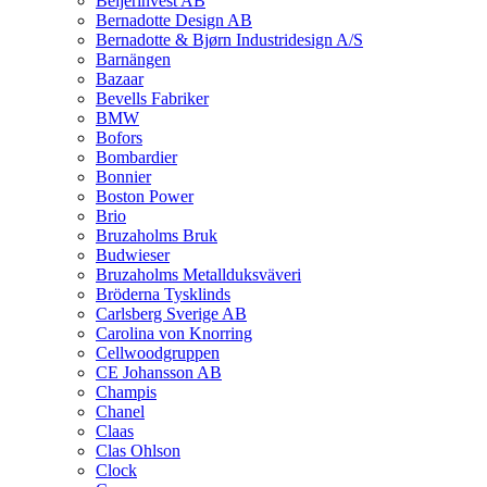
Beijerinvest AB
Bernadotte Design AB
Bernadotte & Bjørn Industridesign A/S
Barnängen
Bazaar
Bevells Fabriker
BMW
Bofors
Bombardier
Bonnier
Boston Power
Brio
Bruzaholms Bruk
Budwieser
Bruzaholms Metallduksväveri
Bröderna Tysklinds
Carlsberg Sverige AB
Carolina von Knorring
Cellwoodgruppen
CE Johansson AB
Champis
Chanel
Claas
Clas Ohlson
Clock