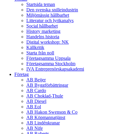
Startsida teman
Den svenska snilleindustrin
Miljömässig hållbarhet
Litteratur och lyrikanalys
Social hållbarhet
History marketing
Handelns historia
Digital workshop: NK
Källkritik
Starta från noll
Företagsamma Uppsala
Företagsamma Stockholm
IVA Entreprenörskapsakademi
Företag
AB Beijer
AB Byggförbättringar
AB Cardo
AB Choklad-Thule
AB Diesel
AB Eol
AB Hakon Swenson & Co
AB Köpmannatjänst
AB Lindénkranar
AB Nife
AB Roberts