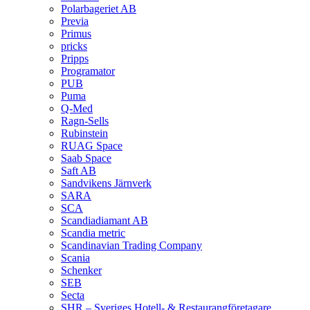
Polarbageriet AB
Previa
Primus
pricks
Pripps
Programator
PUB
Puma
Q‑Med
Ragn-Sells
Rubinstein
RUAG Space
Saab Space
Saft AB
Sandvikens Järnverk
SARA
SCA
Scandiadiamant AB
Scandia metric
Scandinavian Trading Company
Scania
Schenker
SEB
Secta
SHR – Sveriges Hotell- & Restaurangföretagare