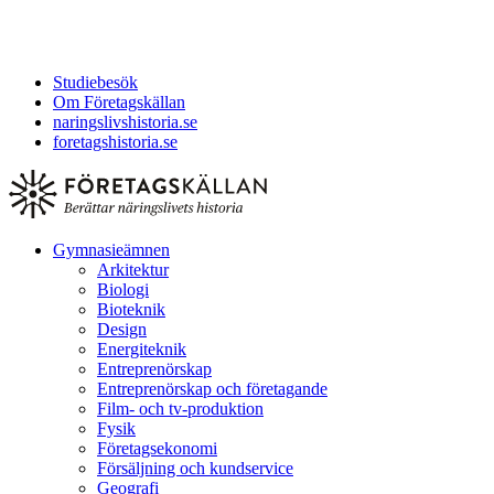
Studiebesök
Om Företagskällan
naringslivshistoria.se
foretagshistoria.se
Gymnasieämnen
Arkitektur
Biologi
Bioteknik
Design
Energiteknik
Entreprenörskap
Entreprenörskap och företagande
Film- och tv-produktion
Fysik
Företagsekonomi
Försäljning och kundservice
Geografi