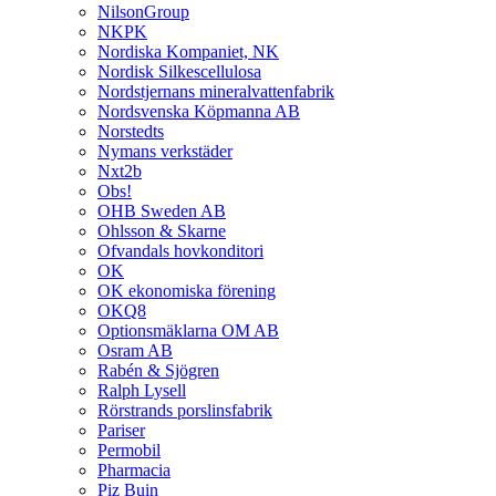
NilsonGroup
NKPK
Nordiska Kompaniet, NK
Nordisk Silkescellulosa
Nordstjernans mineralvattenfabrik
Nordsvenska Köpmanna AB
Norstedts
Nymans verkstäder
Nxt2b
Obs!
OHB Sweden AB
Ohlsson & Skarne
Ofvandals hovkonditori
OK
OK ekonomiska förening
OKQ8
Optionsmäklarna OM AB
Osram AB
Rabén & Sjögren
Ralph Lysell
Rörstrands porslinsfabrik
Pariser
Permobil
Pharmacia
Piz Buin