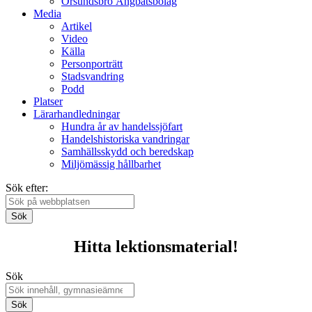
Örsundsbro Ångbåtsbolag
Media
Artikel
Video
Källa
Personporträtt
Stadsvandring
Podd
Platser
Lärarhandledningar
Hundra år av handelssjöfart
Handelshistoriska vandringar
Samhällsskydd och beredskap
Miljömässig hållbarhet
Sök efter:
Sök
Hitta lektionsmaterial!
Sök
Sök