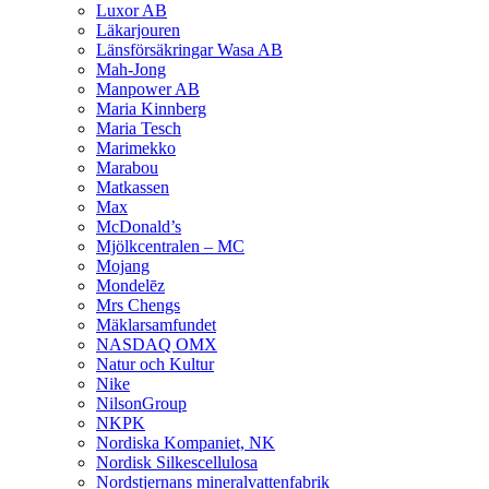
Luxor AB
Läkarjouren
Länsförsäkringar Wasa AB
Mah-Jong
Manpower AB
Maria Kinnberg
Maria Tesch
Marimekko
Marabou
Matkassen
Max
McDonald’s
Mjölkcentralen – MC
Mojang
Mondelēz
Mrs Chengs
Mäklarsamfundet
NASDAQ OMX
Natur och Kultur
Nike
NilsonGroup
NKPK
Nordiska Kompaniet, NK
Nordisk Silkescellulosa
Nordstjernans mineralvattenfabrik