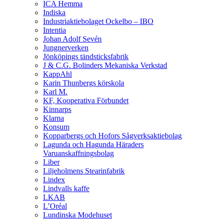
ICA Hemma
Indiska
Industriaktiebolaget Ockelbo – IBO
Intentia
Johan Adolf Sevén
Jungnerverken
Jönköpings tändsticksfabrik
J & C.G. Bolinders Mekaniska Verkstad
KappAhl
Karin Thunbergs körskola
Karl M.
KF, Kooperativa Förbundet
Kinnarps
Klarna
Konsum
Kopparbergs och Hofors Sågverksaktiebolag
Lagunda och Hagunda Häraders
Varuanskaffningsbolag
Liber
Liljeholmens Stearinfabrik
Lindex
Lindvalls kaffe
LKAB
L’Oréal
Lundinska Modehuset