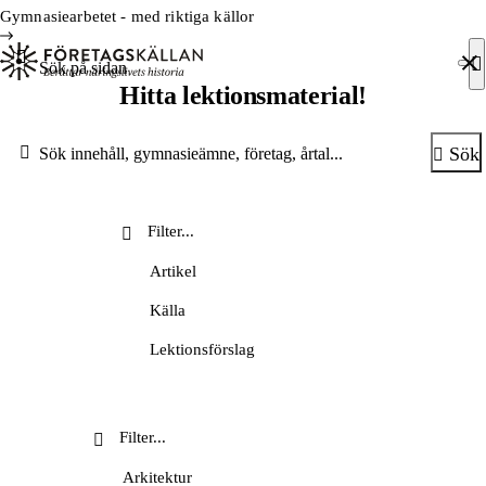
Hoppa till innehåll
Till innehåll
Gymnasiearbetet - med riktiga källor
Sök efter:
Hitta lektionsmaterial!
Sök
Sök
Artikel
Källa
Lektionsförslag
Lärarhandledning
Metodsida
Nyhetsbrev
Arkitektur