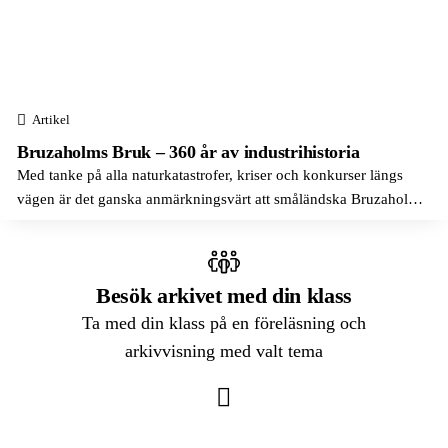
ABB
Arvika
Litteratur
Absolut
Avesta
Låtskrivande
Accenture
Axelvold
Marknadsföring
Artikel
Adidas
Beckholmen
Medier, journalistik och kommunikation
Bruzaholms Bruk – 360 år av industrihistoria
Adlibris
Birkastaden
Med tanke på alla naturkatastrofer, kriser och konkurser längs
Modedesign och sömnad
Aftonbladet
vägen är det ganska anmärkningsvärt att småländska Bruzaholms
Blekinge län
Naturkunskap
bruk lever och frodas 360 år efter grundandet. Dagens moderna
AGA
Bofors
specialgjuteri hör inte bara till Sveriges äldsta industriföretag,...
Praktisk marknadsföring
Aktiebolaget Atlas
Bofors
Produktutveckling
Besök arkivet med din klass
Aktiebolaget Gasackumulator
Boliden
Samhällskunskap
Ta med din klass på en föreläsning och
Albert Bonniers Förlag
arkivvisning med valt tema
Bollnäs
Skrivande
Albert Samuelsson & Co
Borlänge
Svenska
Alfa Laval
Borås
Teknik
Algots