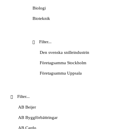
Okategoriserade
Biologi
Personporträtt
Bioteknik
Podd
Design
Skolvisning
Energiteknik
Stadsvandring
Engelska
Den svenska snilleindustrin
Tema
Entreprenörskap
Företagsamma Stockholm
Video
Entreprenörskap och företagande
Företagsamma Uppsala
Film- och tv-produktion
Handelns historia
Fysik
Handelshistoriska vandringar
Företagsekonomi
Historiesyner
AB Beijer
Försäljning och kundservice
History marketing
AB Byggförbättringar
Geografi
IVA Entreprenörskapsakademi
AB Cardo