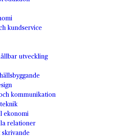
nomi
och kundservice
ållbar utveckling
hällsbyggande
esign
 och kommunikation
teknik
ll ekonomi
la relationer
t skrivande