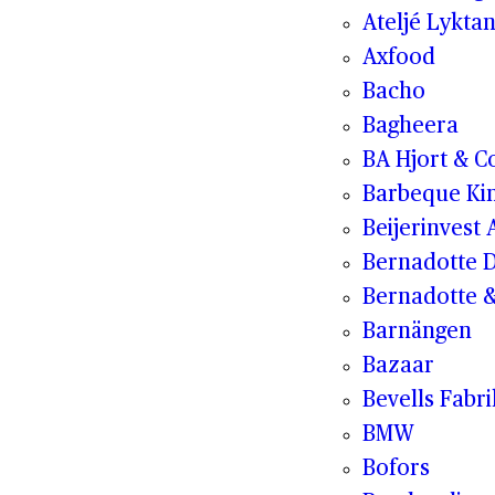
Ateljé Lykta
Axfood
Bacho
Bagheera
BA Hjort & C
Barbeque Ki
Beijerinvest 
Bernadotte D
Bernadotte &
Barnängen
Bazaar
Bevells Fabr
BMW
Bofors