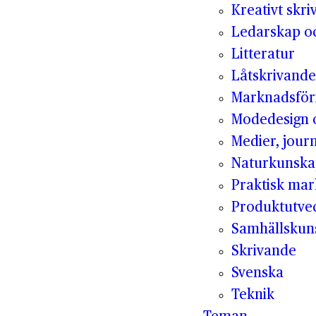
Kreativt skr
Ledarskap oc
Litteratur
Låtskrivande
Marknadsför
Modedesign 
Medier, jour
Naturkunsk
Praktisk mar
Produktutvec
Samhällskun
Skrivande
Svenska
Teknik