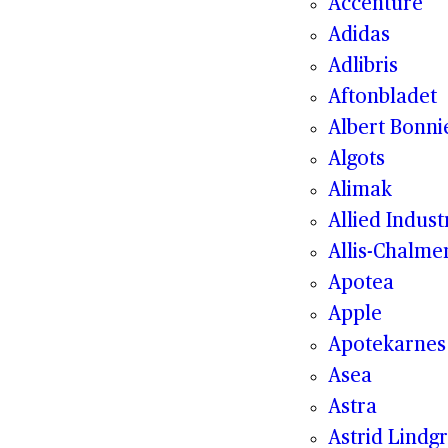
Accenture
Adidas
Adlibris
Aftonbladet
Albert Bonni
Algots
Alimak
Allied Indust
Allis-Chalme
Apotea
Apple
Apotekarnes
Asea
Astra
Astrid Lindg