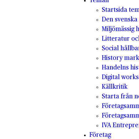
Teman
Startsida te
Den svenska 
Miljömässig 
Litteratur oc
Social hållba
History mark
Handelns his
Digital work
Källkritik
Starta från n
Företagsamm
Företagsam
IVA Entrepr
Företag