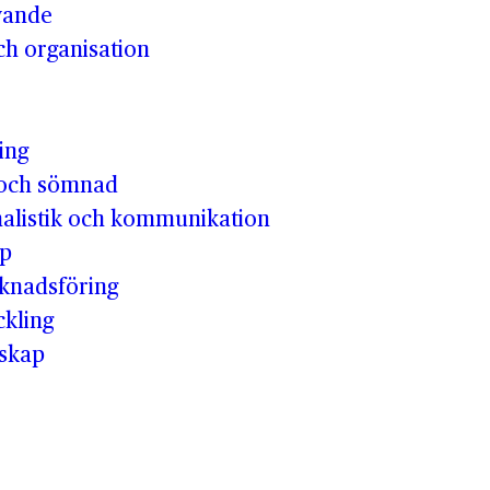
ivande
h organisation
ing
och sömnad
nalistik och kommunikation
ap
knadsföring
kling
skap