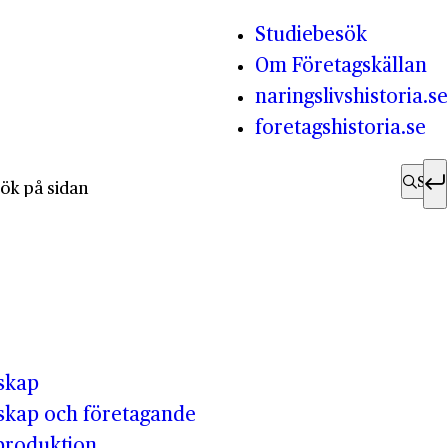
Studiebesök
Om Företagskällan
naringslivshistoria.se
foretagshistoria.se
fter:
Sök
skap
skap och företagande
-produktion