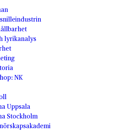
man
snilleindustrin
hållbarhet
h lyrikanalys
rhet
eting
toria
shop: NK
oll
a Uppsala
ma Stockholm
enörskapsakademi