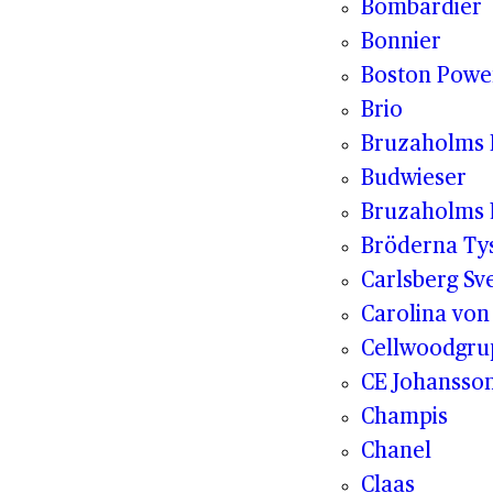
Bombardier
Bonnier
Boston Powe
Brio
Bruzaholms 
Budwieser
Bruzaholms 
Bröderna Tys
Carlsberg Sv
Carolina von
Cellwoodgr
CE Johansso
Champis
Chanel
Claas