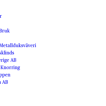
r
Bruk
Metallduksväveri
klinds
erige AB
 Knorring
uppen
n AB