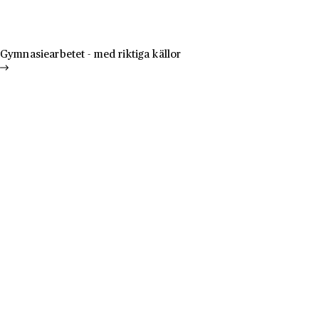
Hoppa till innehåll
Till innehåll
Gymnasiearbetet - med riktiga källor