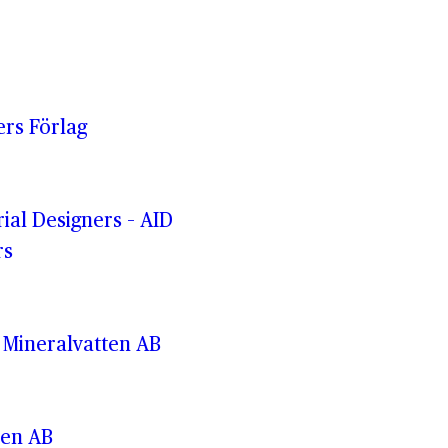
ers Förlag
rial Designers – AID
rs
 Mineralvatten AB
ren AB