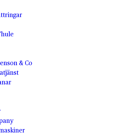
ttringar
Thule
enson & Co
tjänst
anar
r
pany
maskiner