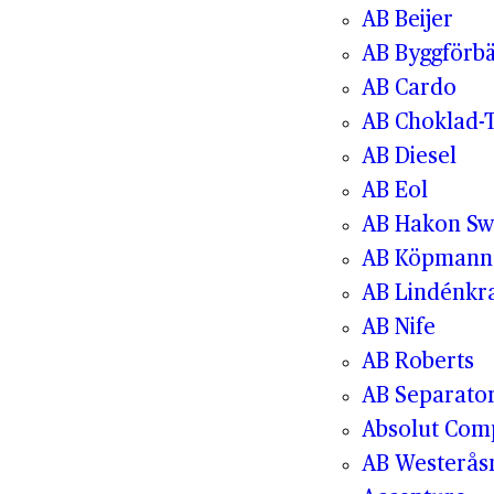
AB Beijer
AB Byggförbä
AB Cardo
AB Choklad-
AB Diesel
AB Eol
AB Hakon Sw
AB Köpmanna
AB Lindénkr
AB Nife
AB Roberts
AB Separato
Absolut Com
AB Westerås