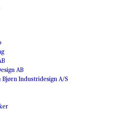
n
o
ng
AB
esign AB
 Bjørn Industridesign A/S
iker