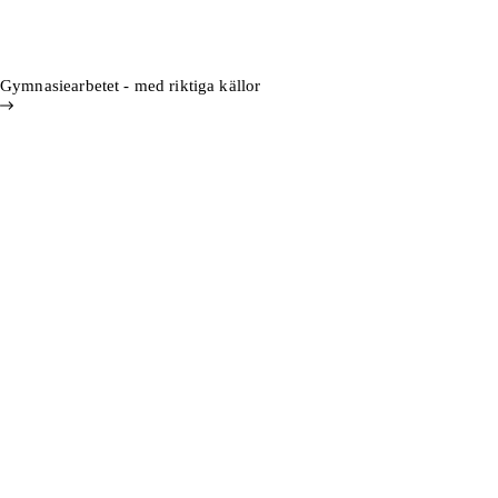
Hoppa till innehåll
Till innehåll
Gymnasiearbetet - med riktiga källor