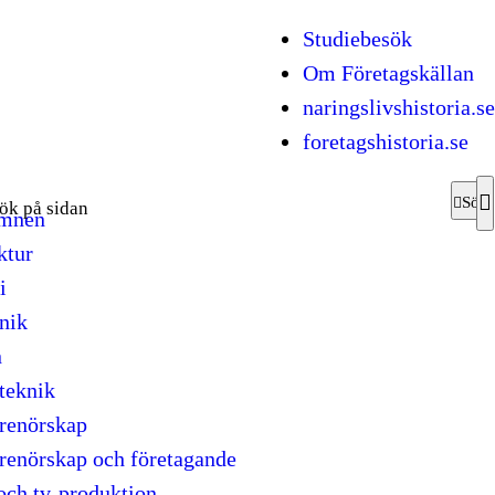
Studiebesök
Om Företagskällan
naringslivshistoria.se
foretagshistoria.se
fter:
Sök
mnen
ktur
i
nik
n
teknik
renörskap
renörskap och företagande
och tv-produktion