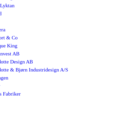
 Lyktan
d
era
ort & Co
que King
invest AB
otte Design AB
otte & Bjørn Industridesign A/S
ngen
r
s Fabriker