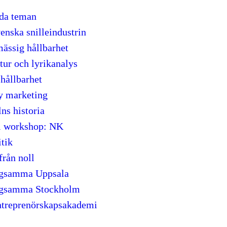
ida teman
enska snilleindustrin
ässig hållbarhet
atur och lyrikanalys
 hållbarhet
y marketing
ns historia
l workshop: NK
itik
från noll
agsamma Uppsala
agsamma Stockholm
treprenörskapsakademi