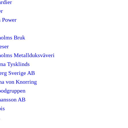
rdier
er
n Power
holms Bruk
eser
olms Metallduksväveri
na Tysklinds
erg Sverige AB
na von Knorring
oodgruppen
hansson AB
is
l