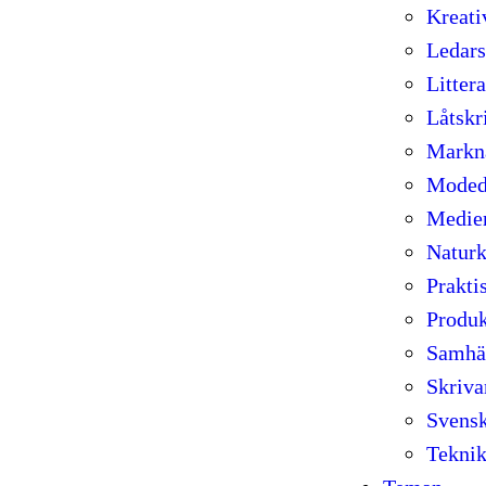
Kreati
Ledars
Littera
Låtskr
Markn
Moded
Medier
Natur
Prakti
Produk
Samhä
Skriva
Svens
Tekni