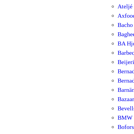
Ateljé
Axfoo
Bacho
Baghe
BA Hj
Barbe
Beijer
Bernad
Bernad
Barnä
Bazaa
Bevell
BMW
Bofors