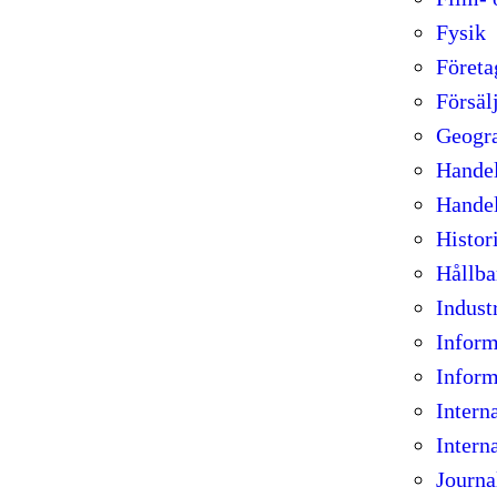
Fysik
Föret
Försäl
Geogra
Hande
Handel
Histor
Hållba
Indust
Infor
Inform
Intern
Interna
Journa