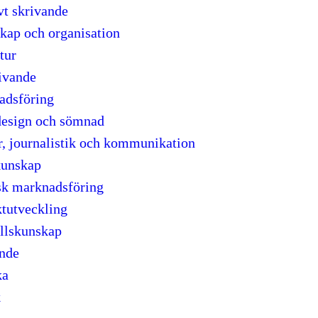
vt skrivande
kap och organisation
tur
ivande
adsföring
esign och sömnad
, journalistik och kommunikation
kunskap
sk marknadsföring
tutveckling
llskunskap
nde
ka
k