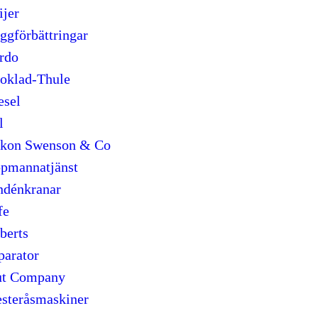
jer
gförbättringar
rdo
oklad-Thule
esel
l
kon Swenson & Co
pmannatjänst
ndénkranar
fe
berts
arator
ut Company
steråsmaskiner