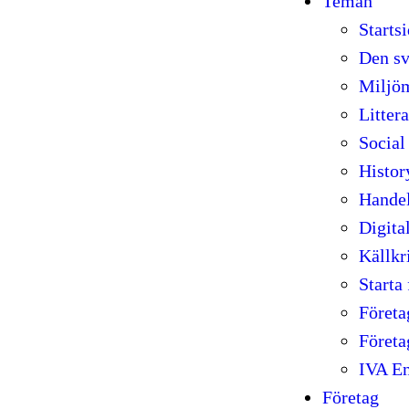
Teman
Starts
Den sv
Miljöm
Litter
Social
Histor
Handel
Digita
Källkr
Starta 
Föret
Föret
IVA En
Företag