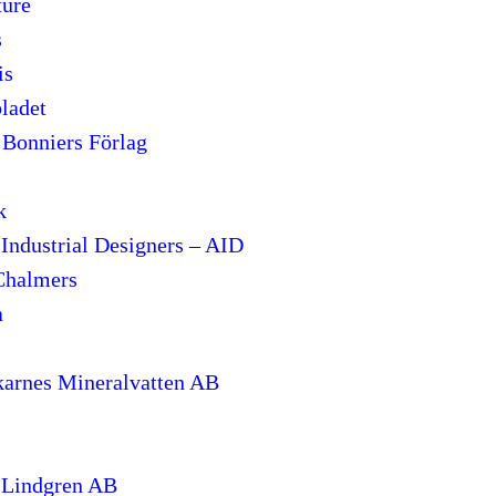
ture
s
is
ladet
 Bonniers Förlag
k
 Industrial Designers – AID
Chalmers
a
arnes Mineralvatten AB
 Lindgren AB