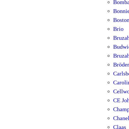
Bomba
Bonni
Bosto
Brio
Bruza
Budwi
Bruzah
Bröder
Carlsb
Caroli
Cellw
CE Jo
Champ
Chane
Claas