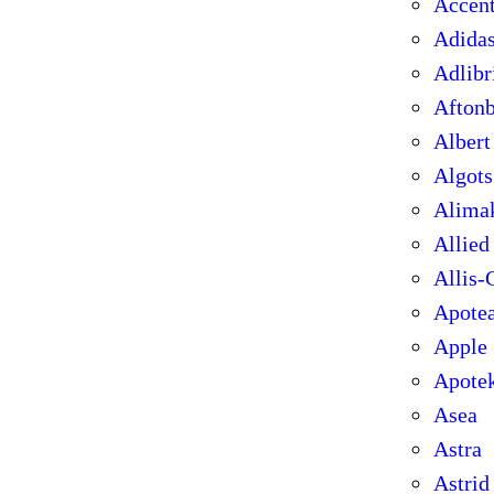
Accen
Adida
Adlibr
Aftonb
Albert
Algots
Alima
Allied
Allis-
Apote
Apple
Apotek
Asea
Astra
Astrid