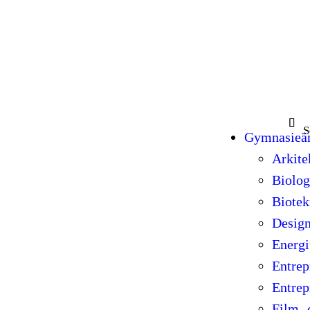
Sök e
Gymnasieä
Arkite
Biolog
Biotek
Desig
Energi
Entrep
Entrep
Film- 