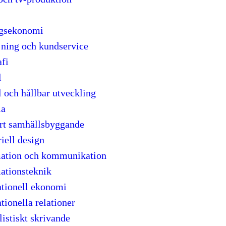
agsekonomi
jning och kundservice
fi
l
 och hållbar utveckling
ia
rt samhällsbyggande
riell design
mation och kommunikation
ationsteknik
ationell ekonomi
tionella relationer
listiskt skrivande