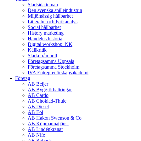
Startsida teman
Den svenska snilleindustrin
Miljömässig hållbarhet
Litteratur och lyrikanalys
Social hållbarhet
History marketing
Handelns historia
Digital workshop: NK
Källkritik
Starta från noll
Företagsamma Uppsala
Företagsamma Stockholm
IVA Entreprenörskapsakademi
Företag
AB Beijer
AB Byggförbättringar
AB Cardo
AB Choklad-Thule
AB Diesel
AB Eol
AB Hakon Swenson & Co
AB Köpmannatjänst
AB Lindénkranar
AB Nife
AB Roberts