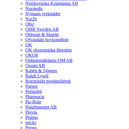
Nordsvenska Köpmanna AB
Norstedts
Nymans verkstäder
Nxt2b
Obs!
OHB Sweden AB
Ohlsson & Skarne
Ofvandals hovkonditori
OK
OK ekonomiska förening
OKQ8
Optionsmäklarna OM AB
Osram AB
Rabén & Sjögren
Ralph Lysell
Rörstrands porslinsfabrik
Pariser
Permobil
Pharmacia
Piz Buin
Polarbageriet AB
Previa
Primus
pricks
Pripps