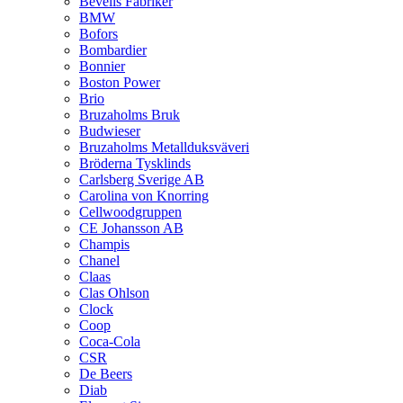
Bevells Fabriker
BMW
Bofors
Bombardier
Bonnier
Boston Power
Brio
Bruzaholms Bruk
Budwieser
Bruzaholms Metallduksväveri
Bröderna Tysklinds
Carlsberg Sverige AB
Carolina von Knorring
Cellwoodgruppen
CE Johansson AB
Champis
Chanel
Claas
Clas Ohlson
Clock
Coop
Coca-Cola
CSR
De Beers
Diab