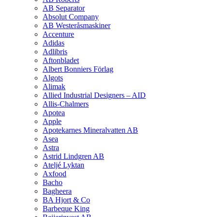
AB Separator
Absolut Company
AB Westeråsmaskiner
Accenture
Adidas
Adlibris
Aftonbladet
Albert Bonniers Förlag
Algots
Alimak
Allied Industrial Designers – AID
Allis-Chalmers
Apotea
Apple
Apotekarnes Mineralvatten AB
Asea
Astra
Astrid Lindgren AB
Ateljé Lyktan
Axfood
Bacho
Bagheera
BA Hjort & Co
Barbeque King