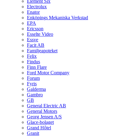
Element Six
Electrolux
Enator
Enköpings Mekaniska Verkstad
EPA
Ericsson
Esselte Video
Essve
Facit AB
Familjeapoteket
Felix
Findus
Finn Flare
Ford Motor Company
Forum
Fyris
Galderma
Gambro
GB
General Electric AB
General Motors
Georg Jensen A/S
Glace-bolaget
Grand Hôtel
Granit