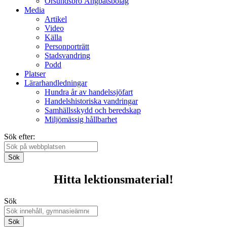
Örsundsbro Ångbåtsbolag
Media
Artikel
Video
Källa
Personporträtt
Stadsvandring
Podd
Platser
Lärarhandledningar
Hundra år av handelssjöfart
Handelshistoriska vandringar
Samhällsskydd och beredskap
Miljömässig hållbarhet
Sök efter:
Sök
Hitta lektionsmaterial!
Sök
Sök