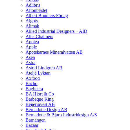
Adlibris
Aftonbladet
Albert Bonniers Förlag
Algots
Alimak
Allied Industrial Designers – AID
Allis-Chalmers
Apotea
Apple
Apotekarnes Mineralvatten AB
Asea
Astra
Astrid Lindgren AB
Ateljé Lyktan
Axfood
Bacho
Bagheera
BA Hjort & Co
Barbeque King
Beijerinvest AB
Bernadotte Design AB
Bernadotte & Bjørn Industridesign A/S
Barnängen
Bazaar