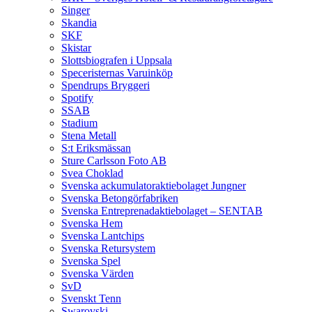
Singer
Skandia
SKF
Skistar
Slottsbiografen i Uppsala
Speceristernas Varuinköp
Spendrups Bryggeri
Spotify
SSAB
Stadium
Stena Metall
S:t Eriksmässan
Sture Carlsson Foto AB
Svea Choklad
Svenska ackumulatoraktiebolaget Jungner
Svenska Betongörfabriken
Svenska Entreprenadaktiebolaget – SENTAB
Svenska Hem
Svenska Lantchips
Svenska Retursystem
Svenska Spel
Svenska Värden
SvD
Svenskt Tenn
Swarovski