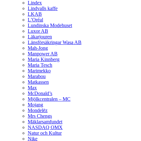
Lindex
Lindvalls kaffe
LKAB
L’Oréal
Lundinska Modehuset
Luxor AB
Läkarjouren
Länsförsäkringar Wasa AB
Mah-Jong
Manpower AB
Maria Kinnberg
Maria Tesch
Marimekko
Marabou
Matkassen
Max
McDonald’s
Mjölkcentralen – MC
Mojang
Mondelēz
Mrs Chengs
Mäklarsamfundet
NASDAQ OMX
Natur och Kultur
Nike