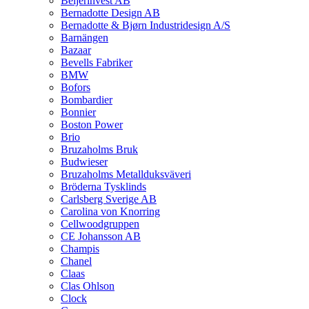
Beijerinvest AB
Bernadotte Design AB
Bernadotte & Bjørn Industridesign A/S
Barnängen
Bazaar
Bevells Fabriker
BMW
Bofors
Bombardier
Bonnier
Boston Power
Brio
Bruzaholms Bruk
Budwieser
Bruzaholms Metallduksväveri
Bröderna Tysklinds
Carlsberg Sverige AB
Carolina von Knorring
Cellwoodgruppen
CE Johansson AB
Champis
Chanel
Claas
Clas Ohlson
Clock