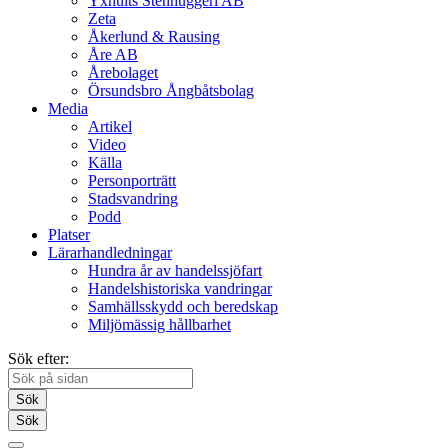
Yxhults Stenhuggeri AB
Zeta
Åkerlund & Rausing
Åre AB
Årebolaget
Örsundsbro Ångbåtsbolag
Media
Artikel
Video
Källa
Personporträtt
Stadsvandring
Podd
Platser
Lärarhandledningar
Hundra år av handelssjöfart
Handelshistoriska vandringar
Samhällsskydd och beredskap
Miljömässig hållbarhet
Sök efter:
Sök
Sök