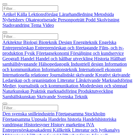
Artikel
Källa
Lektionsförslag
Lärarhandledning
Metodsida
Nyhetsbrev
Okategoriserade
Personporträtt
Podd
Skolvisning
Stadsvandring
Tema
Video
Arkitektur
Biologi
Bioteknik
Design
Energiteknik
Engelska
Entreprenörskap
Entreprenörskap och företagande
Film- och tv-
produktion
Fysik
Företagsekonomi
Försäljning och kundservice
Geografi
Handel
Handel och hållbar utveckling
Historia
Hållbart
samhällsbyggande
Hälsopedagogik
Industriell design
Information
och kommunikation
Informationsteknik
Internationell ekonomi
Internationella relationer
Journalistiskt skrivande
Kreativt skrivande
Ledarskap och organistation
Litteratur
Låtskrivande
Marknadsföring
Medier, journalistik och kommunikation
Modedesign och sömnad
Naturkunskap
Praktisk marknadsföring
Produktutveckling
Samhällskunskap
Skrivande
Svenska
Teknik
Den svenska snilleindustrin
Företagsamma Stockholm
Företagsamma Uppsala
Handelns historia
Handelshistoriska
vandringar
Historiesyner
History marketing
IVA
Entreprenörskapsakademi
Källkritik
Litteratur och lyrikanalys