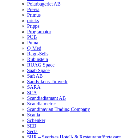
Polarbageriet AB
Previa
Primus
pricks
Pripps
Programator
PUB
Puma
Q‑Med
Ragn-Sells
Rubinstein
RUAG Space
Saab Space
Saft AB
Sandvikens Järnverk
SARA
SCA
Scandiadiamant AB
Scandia metric
Scandinavian Trading Company
Scania
Schenker
SEB
Secta
SHR – Sveriges Hotell- & Restaurangföretagare