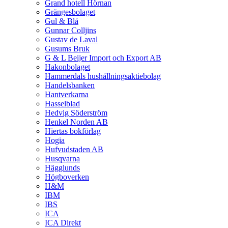
Grand hotell Hörnan
Grängesbolaget
Gul & Blå
Gunnar Colljins
Gustav de Laval
Gusums Bruk
G & L Beijer Import och Export AB
Hakonbolaget
Hammerdals hushållningsaktiebolag
Handelsbanken
Hantverkarna
Hasselblad
Hedvig Söderström
Henkel Norden AB
Hiertas bokförlag
Hogia
Hufvudstaden AB
Husqvarna
Hägglunds
Högboverken
H&M
IBM
IBS
ICA
ICA Direkt