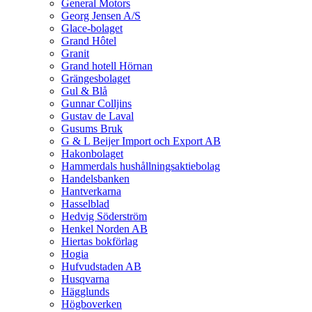
General Motors
Georg Jensen A/S
Glace-bolaget
Grand Hôtel
Granit
Grand hotell Hörnan
Grängesbolaget
Gul & Blå
Gunnar Colljins
Gustav de Laval
Gusums Bruk
G & L Beijer Import och Export AB
Hakonbolaget
Hammerdals hushållningsaktiebolag
Handelsbanken
Hantverkarna
Hasselblad
Hedvig Söderström
Henkel Norden AB
Hiertas bokförlag
Hogia
Hufvudstaden AB
Husqvarna
Hägglunds
Högboverken