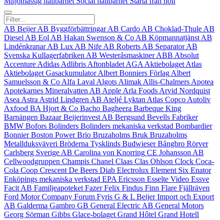
Miljömässig hållbarhet
Social hållbarhet
Starta från noll
AB Beijer
AB Byggförbättringar
AB Cardo
AB Choklad-Thule
AB
Diesel
AB Eol
AB Hakan Swenson & Co
AB Köpmannatjänst
AB
Lindénkranar
AB Lux
AB Nife
AB Roberts
AB Separator
AB
Svenska Kullagerfabriken
AB Westeråsmaskiner
ABB
Absolut
Accenture
Adidas
Adlibris
Aftonbladet
AGA
Aktiebolaget Atlas
Aktiebolaget Gasackumulator
Albert Bonniers Förlag
Albert
Samuelsson & Co
Alfa Laval
Algots
Alimak
Allis‑Chalmers
Apotea
Apotekarnes Mineralvatten AB
Apple
Arla Foods
Arvid Nordquist
Asea
Astra
Astrid Lindgren AB
Ateljé Lyktan
Atlas Copco
Autoliv
Axfood
BA Hjort & Co
Bacho
Bagheera
Barbeque King
Barnängen
Bazaar
Beijerinvest AB
Bergsund
Bevells Fabriker
BMW
Bofors
Bolinders
Bolinders mekaniska verkstad
Bombardier
Bonnier
Boston Power
Brio
Bruzaholms Bruk
Bruzaholms
Metallduksväveri
Bröderna Tysklinds
Budwieser
Bångbro Rörver
Carlsberg Sverige AB
Carolina von Knorring
CE Johansson AB
Cellwoodgruppen
Champis
Chanel
Claas
Clas Ohlson
Clock
Coca-
Cola
Coop
Crescent
De Beers
Diab
Electrolux
Element Six
Enator
Enköpings mekaniska verkstad
EPA
Ericsson
Esselte Video
Essve
Facit AB
Familjeapoteket
Fazer
Felix
Findus
Finn Flare
Fjällräven
Ford Motor Company
Forum
Fyris
G & L Beijer Import och Export
AB
Galderma
Gambro
GB
General Electric AB
General Motors
Georg Sörman
Gibbs
Glace-bolaget
Grand Hôtel
Grand Hotell