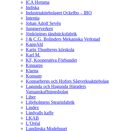
ICA Hemma
Indiska
Industriaktiebolaget Ockelbo – IBO
Intentia
Johan Adolf Sevén
Jungnerverken
Jönköpings tändsticksfabrik
J & C.G. Bolinders Mekaniska Verkstad
KappAhl
Karin Thunbergs körskola
Karl M.
KF, Kooperativa Förbundet
Kinnarps
Klarna
Konsum
Kopparbergs och Hofors Sågverksaktiebolag
Lagunda och Hagunda Häraders
Varuanskaffningsbolag
Liber
Liljeholmens Stearinfabrik
Lindex
Lindvalls kaffe
LKAB
L’Oréal
Lundinska Modehuset