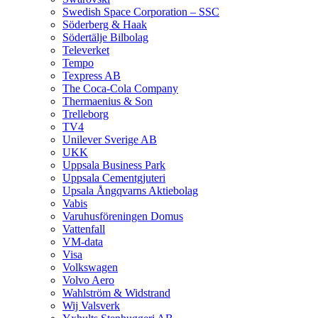
Swedish Space Corporation – SSC
Söderberg & Haak
Södertälje Bilbolag
Televerket
Tempo
Texpress AB
The Coca-Cola Company
Thermaenius & Son
Trelleborg
TV4
Unilever Sverige AB
UKK
Uppsala Business Park
Uppsala Cementgjuteri
Upsala Ångqvarns Aktiebolag
Vabis
Varuhusföreningen Domus
Vattenfall
VM-data
Visa
Volkswagen
Volvo Aero
Wahlström & Widstrand
Wij Valsverk