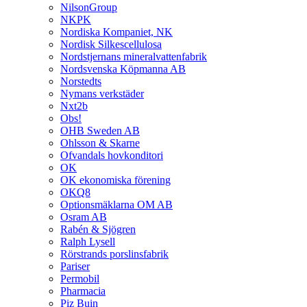
NilsonGroup
NKPK
Nordiska Kompaniet, NK
Nordisk Silkescellulosa
Nordstjernans mineralvattenfabrik
Nordsvenska Köpmanna AB
Norstedts
Nymans verkstäder
Nxt2b
Obs!
OHB Sweden AB
Ohlsson & Skarne
Ofvandals hovkonditori
OK
OK ekonomiska förening
OKQ8
Optionsmäklarna OM AB
Osram AB
Rabén & Sjögren
Ralph Lysell
Rörstrands porslinsfabrik
Pariser
Permobil
Pharmacia
Piz Buin