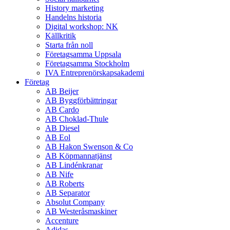
History marketing
Handelns historia
Digital workshop: NK
Källkritik
Starta från noll
Företagsamma Uppsala
Företagsamma Stockholm
IVA Entreprenörskapsakademi
Företag
AB Beijer
AB Byggförbättringar
AB Cardo
AB Choklad-Thule
AB Diesel
AB Eol
AB Hakon Swenson & Co
AB Köpmannatjänst
AB Lindénkranar
AB Nife
AB Roberts
AB Separator
Absolut Company
AB Westeråsmaskiner
Accenture
Adidas