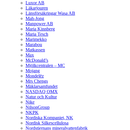
Luxor AB
Läkarjouren
Länsförsäkringar Wasa AB
Mah-Jong
Manpower AB
Maria Kinnberg
Maria Tesch
Marimekko
Marabou
Matkassen
Max
McDonald’s
Mjölkcentralen – MC
Mojang
Mondelēz
Mrs Chengs
Mäklarsamfundet
NASDAQ OMX
Natur och Kultur
Nike
NilsonGroup
NKPK
Nordiska Kompaniet, NK
Nordisk Silkescellulosa
Nordstjernans mineralvattenfabrik