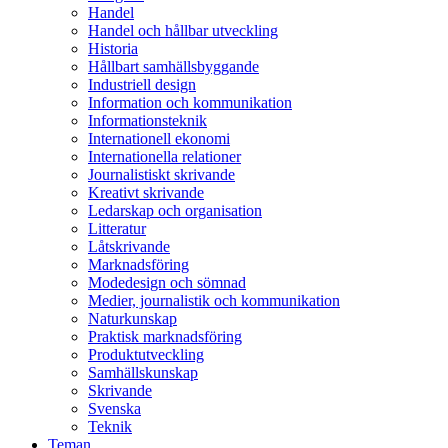
Handel
Handel och hållbar utveckling
Historia
Hållbart samhällsbyggande
Industriell design
Information och kommunikation
Informationsteknik
Internationell ekonomi
Internationella relationer
Journalistiskt skrivande
Kreativt skrivande
Ledarskap och organisation
Litteratur
Låtskrivande
Marknadsföring
Modedesign och sömnad
Medier, journalistik och kommunikation
Naturkunskap
Praktisk marknadsföring
Produktutveckling
Samhällskunskap
Skrivande
Svenska
Teknik
Teman