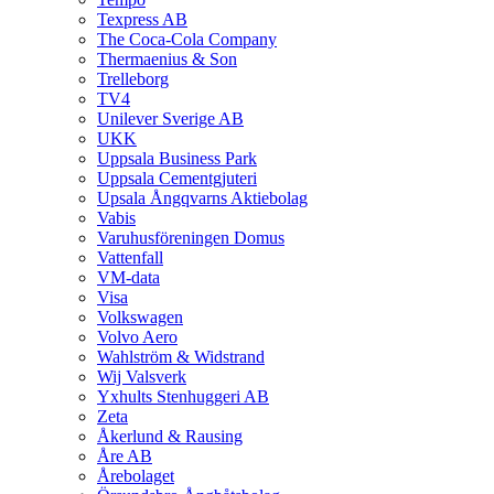
Texpress AB
The Coca-Cola Company
Thermaenius & Son
Trelleborg
TV4
Unilever Sverige AB
UKK
Uppsala Business Park
Uppsala Cementgjuteri
Upsala Ångqvarns Aktiebolag
Vabis
Varuhusföreningen Domus
Vattenfall
VM-data
Visa
Volkswagen
Volvo Aero
Wahlström & Widstrand
Wij Valsverk
Yxhults Stenhuggeri AB
Zeta
Åkerlund & Rausing
Åre AB
Årebolaget