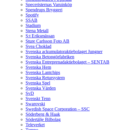
Speceristernas Varuinköp
Spendrups Bryggeri
Spotify
SSAB
Stadium
Stena Metall
S:t Eriksmässan
Sture Carlsson Foto AB
Svea Choklad
Svenska ackumulatoraktiebolaget Jungner
Svenska Betongörfabriken
Svenska Entreprenadaktiebolaget – SENTAB
Svenska Hem
Svenska Lantchips
Svenska Retursystem
Svenska Spel
Svenska Värden
SvD
Svenskt Tenn
Swarovski
Swedish Space Corporation – SSC
Söderberg & Haak
Södertälje Bilbolag
Televerket
Tempo