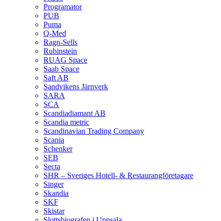
Programator
PUB
Puma
Q‑Med
Ragn-Sells
Rubinstein
RUAG Space
Saab Space
Saft AB
Sandvikens Järnverk
SARA
SCA
Scandiadiamant AB
Scandia metric
Scandinavian Trading Company
Scania
Schenker
SEB
Secta
SHR – Sveriges Hotell- & Restaurangföretagare
Singer
Skandia
SKF
Skistar
Slottsbiografen i Uppsala