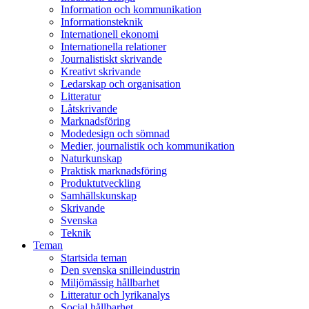
Information och kommunikation
Informationsteknik
Internationell ekonomi
Internationella relationer
Journalistiskt skrivande
Kreativt skrivande
Ledarskap och organisation
Litteratur
Låtskrivande
Marknadsföring
Modedesign och sömnad
Medier, journalistik och kommunikation
Naturkunskap
Praktisk marknadsföring
Produktutveckling
Samhällskunskap
Skrivande
Svenska
Teknik
Teman
Startsida teman
Den svenska snilleindustrin
Miljömässig hållbarhet
Litteratur och lyrikanalys
Social hållbarhet