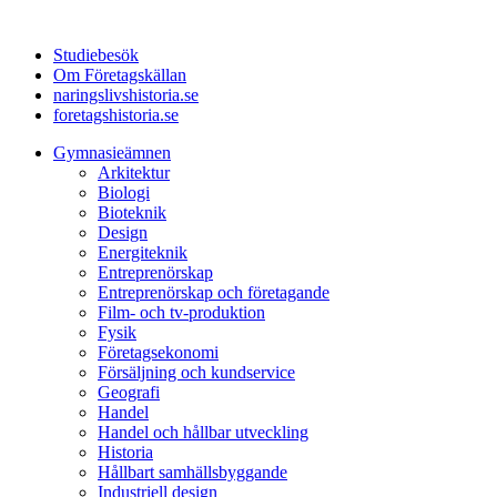
Studiebesök
Om Företagskällan
naringslivshistoria.se
foretagshistoria.se
Gymnasieämnen
Arkitektur
Biologi
Bioteknik
Design
Energiteknik
Entreprenörskap
Entreprenörskap och företagande
Film- och tv-produktion
Fysik
Företagsekonomi
Försäljning och kundservice
Geografi
Handel
Handel och hållbar utveckling
Historia
Hållbart samhällsbyggande
Industriell design