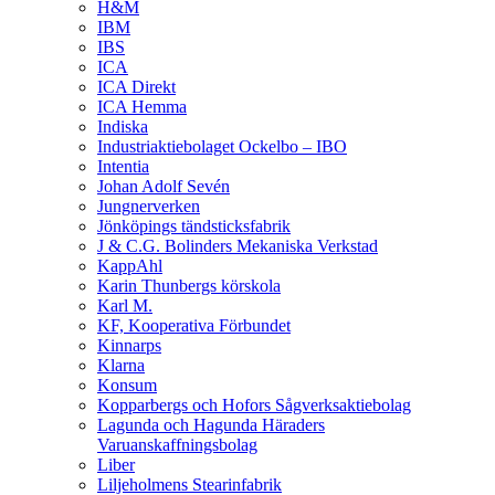
H&M
IBM
IBS
ICA
ICA Direkt
ICA Hemma
Indiska
Industriaktiebolaget Ockelbo – IBO
Intentia
Johan Adolf Sevén
Jungnerverken
Jönköpings tändsticksfabrik
J & C.G. Bolinders Mekaniska Verkstad
KappAhl
Karin Thunbergs körskola
Karl M.
KF, Kooperativa Förbundet
Kinnarps
Klarna
Konsum
Kopparbergs och Hofors Sågverksaktiebolag
Lagunda och Hagunda Häraders
Varuanskaffningsbolag
Liber
Liljeholmens Stearinfabrik