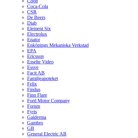
Coop
Coca-Cola
CSR
De Beers
Diab
Element Six
Electrolux
Enator
Enköpings Mekaniska Verkstad
EPA
Ericsson
Esselte Video
Essve
Facit AB
Familjeapoteket
Felix
Findus
Finn Flare
Ford Motor Company
Forum
Fyris
Galderma
Gambro
GB
General Electric AB