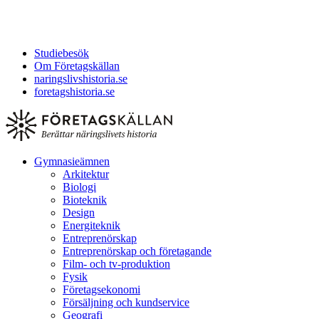
Studiebesök
Om Företagskällan
naringslivshistoria.se
foretagshistoria.se
Gymnasieämnen
Arkitektur
Biologi
Bioteknik
Design
Energiteknik
Entreprenörskap
Entreprenörskap och företagande
Film- och tv-produktion
Fysik
Företagsekonomi
Försäljning och kundservice
Geografi