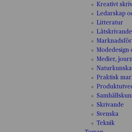
Kreativt skr
Ledarskap oc
Litteratur
Låtskrivande
Marknadsför
Modedesign 
Medier, jour
Naturkunsk
Praktisk mar
Produktutvec
Samhällskun
Skrivande
Svenska
Teknik