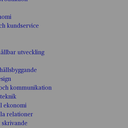
nomi
och kundservice
ållbar utveckling
hällsbyggande
esign
 och kommunikation
teknik
ll ekonomi
la relationer
t skrivande