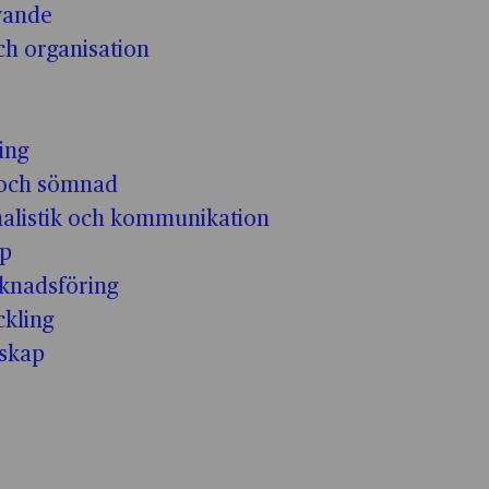
ivande
h organisation
ing
och sömnad
nalistik och kommunikation
ap
knadsföring
kling
skap