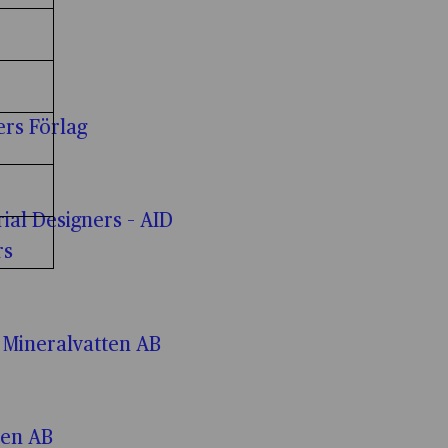
 cookies
Cookies för statistik kryssruta
statistik
Cookies för personlig anpassning kryssruta
 personlig anpassning
ers Förlag
Cookies för annonsmätning kryssruta
r annonsmätning
Cookies för personlig annonsmätning kryssruta
r personlig annonsmätning
rial Designers – AID
Cookies för anpassade annonser kryssruta
rs
r anpassade annonser
 Mineralvatten AB
ren AB