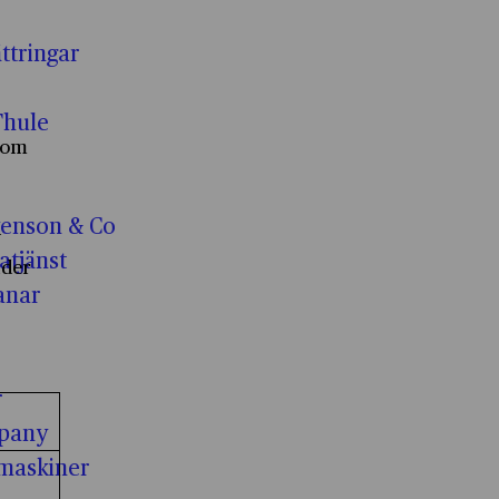
ttringar
Thule
 som
enson & Co
v
tjänst
nder
anar
r
Nödvändiga cookies kryssruta
pany
 cookies
maskiner
Funktionella cookies kryssruta