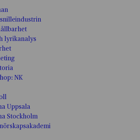
man
snilleindustrin
hållbarhet
h lyrikanalys
rhet
eting
toria
shop: NK
oll
a Uppsala
ma Stockholm
enörskapsakademi