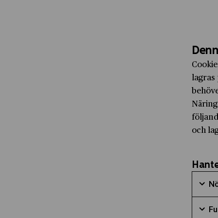
Denn
Cookie
lagras 
behöve
Näring
följand
och la
Hante
Nö
Mark
Fu