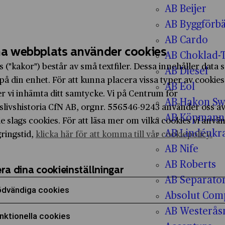
AB Beijer
AB Byggförbä
AB Cardo
a webbplats använder cookies
AB Choklad-
s ("kakor") består av små textfiler. Dessa innehåller data
AB Diesel
på din enhet. För att kunna placera vissa typer av cookies
AB Eol
r vi inhämta ditt samtycke. Vi på Centrum för
AB Hakon Sw
slivshistoria CfN AB, orgnr. 556546-9243 använder oss a
AB Köpmanna
e slags cookies. För att läsa mer om vilka cookies vi anvä
AB Lindénkr
gringstid,
klicka här för att komma till vår cookiepolicy.
AB Nife
AB Roberts
ra dina cookieinställningar
AB Separato
dvändiga cookies
Absolut Com
era för att samtycka till användning av Nödvändiga
AB Westerås
nktionella cookies