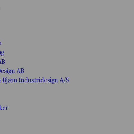
n
o
ng
AB
esign AB
 Bjørn Industridesign A/S
iker