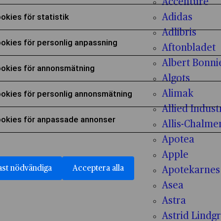
Accenture
era för att samtycka till användning av Funktionella
okies för statistik
Adidas
era för att samtycka till användning av Cookies för 
Adlibris
okies för personlig anpassning
Aftonbladet
era för att samtycka till användning av Cookies för
Albert Bonni
okies för annonsmätning
Algots
era för att samtycka till användning av Cookies fö
okies för personlig annonsmätning
Alimak
era för att samtycka till användning av Cookies fö
Allied Indust
okies för anpassade annonser
Allis-Chalme
era för att samtycka till användning av Cookies fö
Apotea
Apple
st nödvändiga
Acceptera alla
Apotekarnes
Asea
Astra
Astrid Lindg