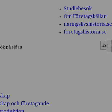
Studiebesök
Om Företagskällan
naringslivshistoria.se
foretagshistoria.se
fter:
Sök
skap
skap och företagande
-produktion