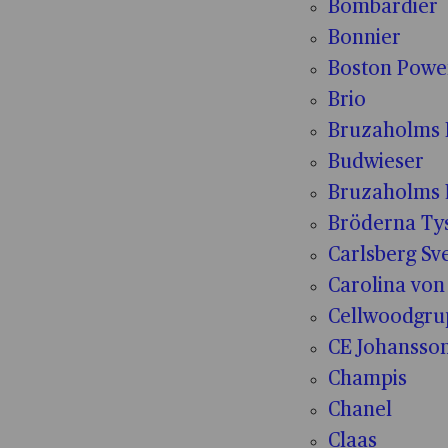
Bombardier
Bonnier
Boston Powe
Brio
Bruzaholms 
Budwieser
Bruzaholms 
Bröderna Tys
Carlsberg Sv
Carolina von
Cellwoodgr
CE Johansso
Champis
Chanel
Claas