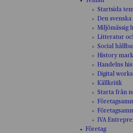
Teman
Startsida te
Den svenska 
Miljömässig 
Litteratur oc
Social hållba
History mark
Handelns his
Digital work
Källkritik
Starta från n
Företagsamm
Företagsam
IVA Entrepr
Företag