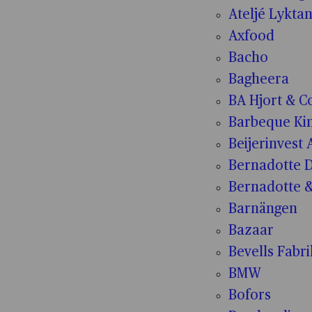
Ateljé Lykta
Axfood
Bacho
Bagheera
BA Hjort & C
Barbeque Ki
Beijerinvest 
Bernadotte D
Bernadotte &
Barnängen
Bazaar
Bevells Fabr
BMW
Bofors