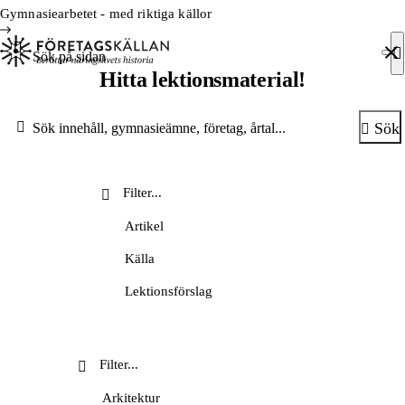
Hoppa till innehåll
Till innehåll
Gymnasiearbetet - med riktiga källor
Sök efter:
Hitta lektionsmaterial!
Sök
Sök
Artikel
Källa
Lektionsförslag
Lärarhandledning
Metodsida
Nyhetsbrev
Arkitektur