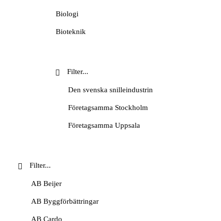
Okategoriserade
Biologi
Personporträtt
Bioteknik
Podd
Design
Skolvisning
Energiteknik
Stadsvandring
Engelska
Den svenska snilleindustrin
Tema
Entreprenörskap
Företagsamma Stockholm
Video
Entreprenörskap och företagande
Företagsamma Uppsala
Film- och tv-produktion
Handelns historia
Fysik
Handelshistoriska vandringar
Företagsekonomi
Historiesyner
AB Beijer
Försäljning och kundservice
History marketing
AB Byggförbättringar
Geografi
IVA Entreprenörskapsakademi
AB Cardo