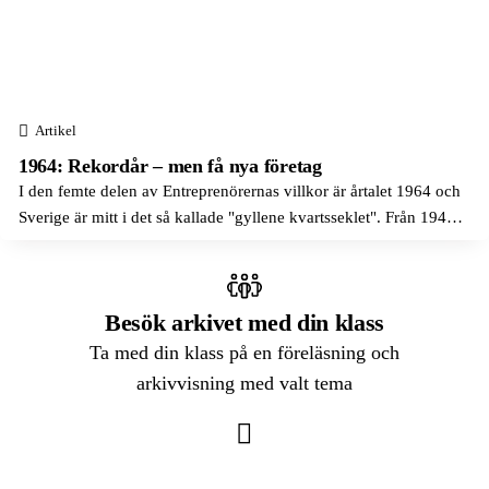
ABB
Arvika
Litteratur
Absolut
Avesta
Låtskrivande
Accenture
Axelvold
Marknadsföring
Artikel
Adidas
Beckholmen
Medier, journalistik och kommunikation
1964: Rekordår – men få nya företag
Adlibris
Birkastaden
I den femte delen av Entreprenörernas villkor är årtalet 1964 och
Modedesign och sömnad
Aftonbladet
Sverige är mitt i det så kallade "gyllene kvartsseklet". Från 1940-
Blekinge län
Naturkunskap
talets slut hade alla kurvor bara pekat uppåt. Aldrig hade så
AGA
Bofors
många fått det så mycket bättre så fort. Sysselsättningen...
Praktisk marknadsföring
Aktiebolaget Atlas
Bofors
Produktutveckling
Besök arkivet med din klass
Aktiebolaget Gasackumulator
Boliden
Samhällskunskap
Ta med din klass på en föreläsning och
Albert Bonniers Förlag
arkivvisning med valt tema
Bollnäs
Skrivande
Albert Samuelsson & Co
Borlänge
Svenska
Alfa Laval
Borås
Teknik
Algots