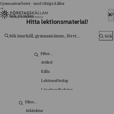
Gymnasiearbetet - med riktiga källor
Sök efter:
Hitta lektionsmaterial!
Hoppa till innehåll
Till innehåll
Sök
Sök
Artikel
Källa
Lektionsförslag
Lärarhandledning
Metodsida
Nyhetsbrev
Arkitektur