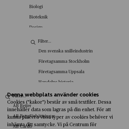
Okategoriserade
Biologi
Personporträtt
Bioteknik
Podd
Design
Skolvisning
Energiteknik
Stadsvandring
Engelska
Den svenska snilleindustrin
Tema
Entreprenörskap
Företagsamma Stockholm
Video
Entreprenörskap och företagande
Företagsamma Uppsala
Film- och tv-produktion
Handelns historia
Fysik
Handelshistoriska vandringar
Denna webbplats använder cookies
Företagsekonomi
Cookies ("kakor") består av små textfiler. Dessa
Historiesyner
AB Beijer
innehåller data som lagras på din enhet. För att
Försäljning och kundservice
History marketing
AB Byggförbättringar
kunna placera vissa typer av cookies behöver vi
Geografi
IVA Entreprenörskapsakademi
inhämta ditt samtycke. Vi på Centrum för
AB Cardo