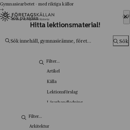
Hoppa till innehåll
Till innehåll
Gymnasiearbetet - med riktiga källor
Sök efter:
Hitta lektionsmaterial!
Sök
Sök
Artikel
Källa
Lektionsförslag
Lärarhandledning
Metodsida
Nyhetsbrev
Arkitektur