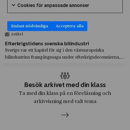
ABB
Cookies för
Cookies för anpassade annonser
Arvika
Litteratur
Markera för att samtycka till användning av Cookie
Absolut
Avesta
Låtskrivande
Accenture
Endast nödvändiga
Acceptera alla
Axelvold
Marknadsföring
Artikel
Adidas
Beckholmen
Medier, journalistik och kommunikation
Efterkrigstidens svenska bilindustri
Adlibris
Birkastaden
Modedesign och sömnad
Sverige var ett kapitel för sig i den västeuropeiska
Aftonbladet
bilindustrins framgångssaga under efterkrigsdecennierna,
Blekinge län
Naturkunskap
då landet hade en anmärkningsvärd bilproduktion för att
AGA
Bofors
Praktisk marknadsföring
vara ett så litet land. De två svenska bilföretagen – Volvo
Aktiebolaget Atlas
och Saab – var på många sät...
Bofors
Produktutveckling
Besök arkivet med din klass
Aktiebolaget Gasackumulator
Boliden
Samhällskunskap
Ta med din klass på en föreläsning och
Albert Bonniers Förlag
Bollnäs
arkivvisning med valt tema
Skrivande
Albert Samuelsson & Co
Borlänge
Svenska
Alfa Laval
Borås
Teknik
Algots