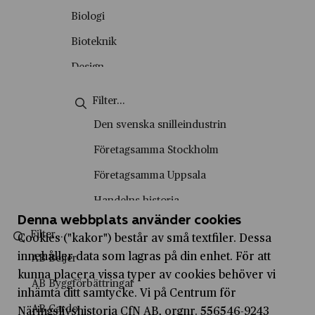
Okategoriserade
Biologi
Personporträtt
Bioteknik
Podd
Design
Skolvisning
Energiteknik
Stadsvandring
Engelska
Den svenska snilleindustrin
Tema
Entreprenörskap
Företagsamma Stockholm
Video
Entreprenörskap och företagande
Företagsamma Uppsala
Film- och tv-produktion
Handelns historia
Fysik
Denna webbplats använder cookies
Handelshistoriska vandringar
Cookies ("kakor") består av små textfiler. Dessa
Företagsekonomi
Historiesyner
innehåller data som lagras på din enhet. För att
AB Beijer
Försäljning och kundservice
kunna placera vissa typer av cookies behöver vi
History marketing
AB Byggförbättringar
inhämta ditt samtycke. Vi på Centrum för
Geografi
IVA Entreprenörskapsakademi
AB Cardo
Näringslivshistoria CfN AB, orgnr. 556546-9243