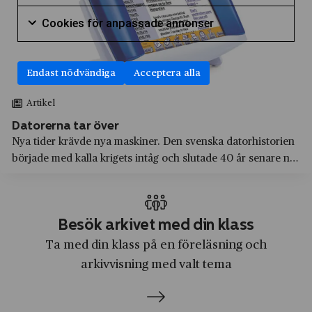
Markera för att samtycka till användning av Cookie
ABB
Arvika
Litteratur
Cookies för
Cookies för anpassade annonser
Absolut
Avesta
Markera för att samtycka till användning av Cookie
Låtskrivande
Accenture
Axelvold
Marknadsföring
Endast nödvändiga
Acceptera alla
Adidas
Beckholmen
Medier, journalistik och kommunikation
Artikel
Adlibris
Birkastaden
Modedesign och sömnad
Datorerna tar över
Aftonbladet
Blekinge län
Nya tider krävde nya maskiner. Den svenska datorhistorien
Naturkunskap
började med kalla krigets intåg och slutade 40 år senare när
AGA
Bofors
Praktisk marknadsföring
konkurrensen från de globala tillverkarna blivit för stor. I
Aktiebolaget Atlas
Bofors
stället satsade man på utveckling av mjukvara och
Produktutveckling
internetlösningar.
Aktiebolaget Gasackumulator
Boliden
Samhällskunskap
Besök arkivet med din klass
Albert Bonniers Förlag
Bollnäs
Ta med din klass på en föreläsning och
Skrivande
Albert Samuelsson & Co
arkivvisning med valt tema
Borlänge
Svenska
Alfa Laval
Borås
Teknik
Algots