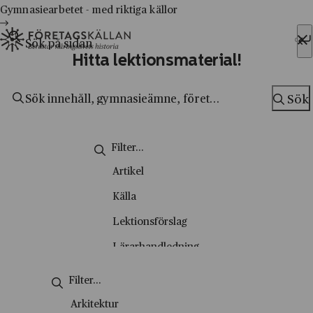
Hoppa till innehåll
Till innehåll
Gymnasiearbetet - med riktiga källor
Sök efter:
Hitta lektionsmaterial!
Sök
Sök
Artikel
Källa
Lektionsförslag
Lärarhandledning
Metodsida
Nyhetsbrev
Arkitektur