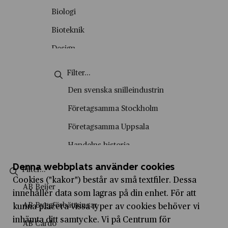
Okategoriserade
Biologi
Personporträtt
Bioteknik
Podd
Design
Skolvisning
Energiteknik
Stadsvandring
Engelska
Den svenska snilleindustrin
Tema
Entreprenörskap
Företagsamma Stockholm
Video
Entreprenörskap och företagande
Företagsamma Uppsala
Film- och tv-produktion
Handelns historia
Fysik
Handelshistoriska vandringar
Denna webbplats använder cookies
Företagsekonomi
Cookies ("kakor") består av små textfiler. Dessa
Historiesyner
AB Beijer
innehåller data som lagras på din enhet. För att
Försäljning och kundservice
History marketing
AB Byggförbättringar
kunna placera vissa typer av cookies behöver vi
Geografi
IVA Entreprenörskapsakademi
inhämta ditt samtycke. Vi på Centrum för
AB Cardo