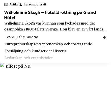
Slussen
Artikel
Personporträtt
Programator
Smedjebacken
Wilhelmina Skogh – hotelldrottning på Grand
PUB
Hôtel
Sollentuna
Wilhelmina Skogh var kvinnan som lyckades med det
Puma
Solna
osannolika i 1800-talets Sverige. Hon blev en av vårt lands
Q-Med
mest framgångsrika företagare och lyckades av egen kraft ta
Sparreholm
PASSAR FÖR
(5 ämnen)
sig till samhällets absoluta toppskikt, i en tid då få kvinnor
Rabén & Sjögren
Entreprenörskap
Entreprenörskap och företagande
Stalltjärnsstugan
släpptes in i makten...
Försäljning och kundservice
Historia
Ragn-Sells
Stockholm
Ledarskap och organistation
Ralph Lysell
Stockholm
RUAG Space
Stockholms län
Rubinstein
Storfors
Ruter Dam
Storvik
Rörstrands porslinsfabrik
Strängnäs
S:t Eriksmässan
Strömsbro