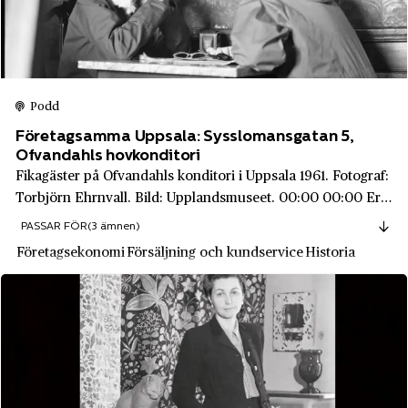
Brodda
Alimak
Bromma
Allis‑Chalmers
Brunnsparken
Apotea
Burträsk
Podd
Apotekarnes Mineralvatten AB
Båstad
Företagsamma Uppsala: Sysslomansgatan 5,
Ofvandahls hovkonditori
Apple
Dala-Järna
Fikagäster på Ofvandahls konditori i Uppsala 1961. Fotograf:
Arla Foods
Torbjörn Ehrnvall. Bild: Upplandsmuseet. 00:00 00:00 Erik
Dalarnas län
Ofvandahl som i slutet av 1800-talet öppnade Uppsalas nu
Arvid Nordquist
PASSAR FÖR
(3 ämnen)
Dalarö
äldsta kond...
Företagsekonomi
Försäljning och kundservice
Historia
Asea
Djurgården
Astra
Djursholm
Astrid Lindgren AB
Ed
Ateljé Lyktan
Edeby
Atlas Copco
Edsbyn