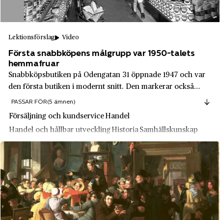
Carolina von Knorring
Giresta
CE Johansson AB
Gnosjö
Lektionsförslag
Video
Cellwoodgruppen
Gotlands län
Första snabbköpens målgrupp var 1950-talets
Champis
hemmafruar
Grillby
Snabbköpsbutiken på Odengatan 31 öppnade 1947 och var
Chanel
Gränby
den första butiken i modernt snitt. Den markerar också
Claas
övergången från betjäning över disk till självbetjäning, vilket
Grängesberg
PASSAR FÖR
(5 ämnen)
var tänkt att underlätta husmoderns vardag. I
Clas Ohlson
Försäljning och kundservice
Handel
Grängesberg
diskussionsfrågorna riktas ljuset...
Handel och hållbar utveckling
Historia
Samhällskunskap
Clock
Gränna
Coca-Cola
Gröna Lund
Coop
Grönhögen
Crescent
Gunnarskog
De Beers
Gunnebo