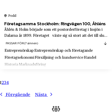
Ulrika Romantschuk
Älmhult
Unilever Sverige AB
Älvdalen
Podd
Uppsala Business Park
Älvkarleby
Företagsamma Stockholm: Ringvägen 100, Åhléns
Uppsala Cementgjuteri
Åhlén & Holm började som ett postorderföretag i Insjön i
Älvsbyn
Dalarna år 1899. Företaget växte sig så stort att det till slut
Upsala Sparbank
Ängelholm
blev omöjligt att klara distributionen från Insjön därför tog
PASSAR FÖR
(7 ämnen)
Upsala Ångqvarns Aktiebolag
man beslutet att 1915 flytta ner till Stockholm. Följ med till
Ängelsberg
Entreprenörskap
Entreprenörskap och företagande
Ringvä...
Upsala-Ekeby AB
Örebro
Företagsekonomi
Försäljning och kundservice
Handel
Vabis
Historia
Marknadsföring
Örebro län
Varuhusföreningen Domus
Örnsköldsvik
Vattenfall
1
2
3
4
Östergötlands län
Visa
Östermalm
Föregående
Nästa
Volkswagen
Östersund
Volvo