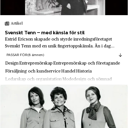
Autoliv
Ekeby socken
Axfood
Ekerö
Artikel
BA Hjort & Co
Eksjö
Svenskt Tenn – med känsla för stil
Bacho
Emmaboda
Estrid Ericson skapade och styrde inredningsföretaget
Bagheera
Svenskt Tenn med en unik fingertoppskänsla. Än i dag
Enköping
räknas butiken till en av Stockholms exklusiva
PASSAR FÖR
(8 ämnen)
Barbeque King
Eskilstuna
shoppingattraktioner.
Design
Entreprenörskap
Entreprenörskap och företagande
Barnängen
Eslöv
Försäljning och kundservice
Handel
Historia
Bazaar
Falköping
Ledarskap och organistation
Modedesign och sömnad
Beijerinvest AB
Falsterbo
Bergsund
Falun
Bevells Fabriker
Farsta
BMW
Fellingsbro
Bofors