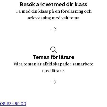
Besök arkivet med din klass
Volvo Aero
Ta med din klass på en föreläsning och
Wahlström & Widstrand
arkivvisning med valt tema
Wij valsverk
Wiklunds Cykelfabrik
WM-data
Yxhults Stenhuggeri AB
Teman för lärare
Zeta
Våra teman är alltid skapade i samarbete
Åhléns
med lärare.
Åkerlund & Rausing
Åre AB
Årebolaget
Örsundsbro Ångbåtsbolag
08-634 99 00