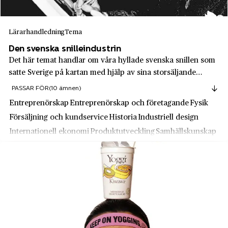
Marabou
Mariefred
Maria Kinnberg
Lärarhandledning
Tema
Markaryd
Maria Tesch
Den svenska snilleindustrin
Midsommarkransen
Det här temat handlar om våra hyllade svenska snillen som
Marimekko
Mjölby
satte Sverige på kartan med hjälp av sina storsäljande
Matkassen
uppfinningar - produkter som lade grunden till våra svenska
Mora
PASSAR FÖR
(10 ämnen)
storföretag.
Max
Entreprenörskap
Entreprenörskap och företagande
Fysik
Morgongåva
Försäljning och kundservice
Historia
Industriell design
McDonald's
Motala
Internationell ekonomi
Produktutveckling
Samhällskunskap
MEA
Munkedal
Teknik
MJölkcentralen - MC
Munkfors
Mojang
Munksjön
Monark
Märsta
Monark-Crescent AB
Mölle