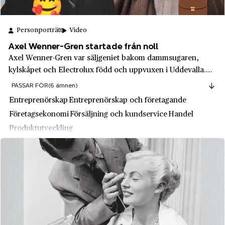
Georg Sörman
Hägersten
Gibbs
Hällefors
Personporträtt
Video
Glace-bolaget
Häradsbygden
Axel Wenner-Gren startade från noll
Grand Hôtel
Axel Wenner-Gren var säljgeniet bakom dammsugaren,
Härjedalen
kylskåpet och Electrolux född och uppvuxen i Uddevalla.
Grand Hotell Hörnan
Härnösand
Hans revolutionerande hemförsäljningsmetoder gjorde
PASSAR FÖR
(6 ämnen)
Granit
Electrolux världsledande. Trots att han satsade så hårt att
Hässleholm
Entreprenörskap
Entreprenörskap och företagande
han dog nästan utfattig, finns han...
Grannas Anders Olssons Hemslöjd
Företagsekonomi
Försäljning och kundservice
Handel
Höganäs
Produktutveckling
Grängesbergsbolaget
Högdalen
Gröna Lunds Tivoli
Hötorget
Gul & Blå
Iggesund
Gumaelius annonsbyrå
Insjön
Gunnar Collijns
Jakobsberg
Gustav de Laval