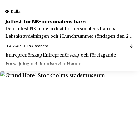
Saab
Strömstad
Källa
Saab Space
Sundbyberg
Julfest för NK-personalens barn
Saft AB
Den julfest NK hade ordnat för personalens barn på
Sundsvall
Leksaksavdelningen och i Lunchrummet söndagen den 26
Sandvik
Sunne
november 1939 är nog en sådan tilldragelse, som kommer
PASSAR FÖR
(4 ämnen)
Sandvikens Järnverk
att lysa med ett alldeles särskilt skimmer bland
Surahammar
Entreprenörskap
Entreprenörskap och företagande
barndomsminnena för alla de småttingar som de...
SARA
Svängsta
Försäljning och kundservice
Handel
SCA
Söderhamn
Scandecor
Södermalm
Scandia metric
Södermanlands län
Scandiadiamant AB
Södertälje
Scandinavian Trading Company
Södra Åby
Scania
Sölvesborg
Schenker