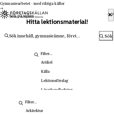
Hoppa till innehåll
Till innehåll
Gymnasiearbetet - med riktiga källor
Sök efter:
Hitta lektionsmaterial!
Sök
Sök
Artikel
Källa
Lektionsförslag
Lärarhandledning
Metodsida
Nyhetsbrev
Arkitektur