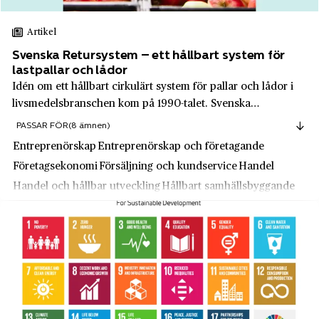
Keillers
Lilla Edet
Artikel
KF, Kooperativa Förbundet
Lilla Essingen
Svenska Retursystem – ett hållbart system för
Kinnarps
Limhamn
lastpallar och lådor
Idén om ett hållbart cirkulärt system för pallar och lådor i
Klarna
Limmared
livsmedelsbranschen kom på 1990-talet. Svenska
Kockums
Lindås
Retursystem möjliggjorde att olika branscher gick samman
PASSAR FÖR
(8 ämnen)
och bytte engångskartonger och träpallar mot
Konsum
Linköping
Entreprenörskap
Entreprenörskap och företagande
återanvändningsbar plast.
Kooperativa Förbundet
Företagsekonomi
Försäljning och kundservice
Handel
Liseberg
Handel och hållbar utveckling
Hållbart samhällsbyggande
Kopparbergs och Hofors Sågverksaktiebolag
Ljungby
Produktutveckling
L’Oréal
Ljungbyhed
Lagunda och Hagunda Häraders Varuanskaffningsbolag
Ljungsbro
Lars Natten Norén AB
Lomma
Levi's
Lovikka
Liber