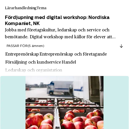
Kungsör
Lärarhandledning
Tema
Intentia
Kungälv
Fördjupning med digital workshop: Nordiska
J & C.G. Bolinders Mekaniska Verkstad
Kyrkhult
Kompaniet, NK
JM
Jobba med företagskultur, ledarskap och service och
Källby
bemötande. Digital workshop med källor för elever att
JM Entreprenad
Köping
undersöka, och uppgifter att redovisa eller lämna in
PASSAR FÖR
(5 ämnen)
Johan Adolf Sevén
skriftligt. Fokus är anrika varuhuset Nordiska Kompaniet,
Lammhult
Entreprenörskap
Entreprenörskap och företagande
och det ledarskap och entreprenörska...
John Mattsons Byggnads AB
Försäljning och kundservice
Handel
Landskrona
Ledarskap och organistation
Jungnerverken
Leksand
Jönköpings tändsticksfabrik
Lesjöfors
KappAhl
Lessebo
Karin Thunbergs körskola
Lidingö
Karl M.
Lidingö
Kavli
Liljeholmen