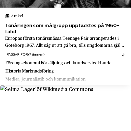
Nordstjernans mineralvattenfabrik
Ockelbo
Artikel
Nordsvenska Köpmanna AB
Olovslund
Tonåringen som målgrupp upptäcktes på 1960-
Norstedts
Orrefors
talet
Nxt2b
Europas första tonårsmässa Teenage Fair arrangerades i
Oskarshamn
Göteborg 1967. Allt såg ut att gå bra, tills ungdomarna själva
Nymans verkstäder
Oxelösund
satte stopp för den, trots att den fyllts med allt vad
PASSAR FÖR
(7 ämnen)
Obs!
tonåringar kunde tänkas önska sig. - Ingen lär ha gått
Perstorp
Företagsekonomi
Försäljning och kundservice
Handel
därifrån utan att vara ha...
Ofvandahls hovkonditori
Historia
Marknadsföring
Porjus
Medier, journalistik och kommunikation
OHB Sweden AB
Ramnäs
Modedesign och sömnad
Ohlsson & Skarne
Reimersholme
OK
Rydgård
OK ekonomiska förening
Rydsgård
OKQ8
Rågsved