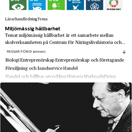
Ludvika
Liljeholmens Stearinfabrik
Luleå
Lärarhandledning
Tema
Lindex
Lund
Miljömässig hållbarhet
Lindholmen
Lyckebyån
Temat miljömässig hållbarhet är ett samarbete mellan
Lindvalls kaffe
skolverksamheten på Centrum för Näringslivshistoria och
Lycksele
Ung Företagsamhet i Stockholmsregionen.
PASSAR FÖR
(9 ämnen)
LKAB
Lysekil
Biologi
Entreprenörskap
Entreprenörskap och företagande
Lundinska Modehuset
Långban
Försäljning och kundservice
Handel
Luxor AB
Handel och hållbar utveckling
Historia
Marknadsföring
Låstad
Läkarjouren
Produktutveckling
Lövstabruk
Länsförsäkringar Wasa AB
Malmköping
Magnifica Communità di Fiemme (MCF)
Malmö
Mah-Jong
Malung
Manpower AB
Mariannelund