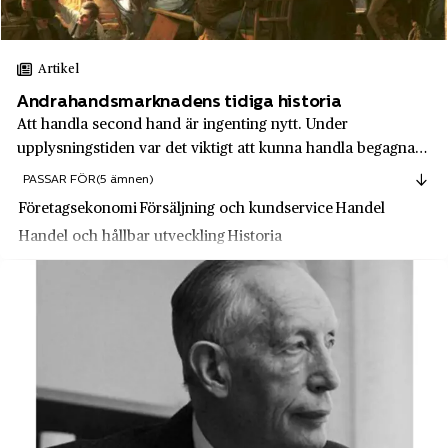
Diab
Gällstad
Electrolux
Gävle
Artikel
Element Six
Gävleborgs län
Andrahandsmarknadens tidiga historia
Enator
Göta Älv
Att handla second hand är ingenting nytt. Under
Enköpings mekaniska verkstad
upplysningstiden var det viktigt att kunna handla begagnat,
Göteborg
och det gällde alltifrån privatpersoner, hantverkare och
PASSAR FÖR
(5 ämnen)
EPA
Hagfors
bönder. Senare tog auktionsverken över och deras monopol
Företagsekonomi
Försäljning och kundservice
Handel
Ericsson
avskaffades först 1973.
Hallands län
Handel och hållbar utveckling
Historia
Esselte Video
Hallsberg
Essve
Hallstahammar
Facit AB
Halmstad
Familjeapoteket
Hammerdal
Fazer
Haninge
Felix
Haparanda