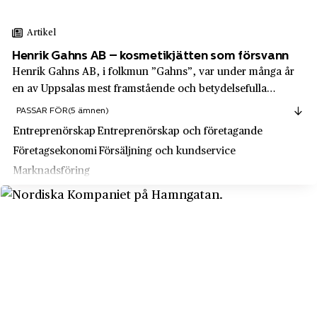
Vingåker
Svenska ackumulatoraktiebolaget Jungner
Visby
Artikel
Svenska Betongörfabriken
Henrik Gahns AB – kosmetikjätten som försvann
Vårgårda
Henrik Gahns AB, i folkmun ”Gahns”, var under många år
Svenska Entreprenadaktiebolaget - SENTAB
Vällingby
en av Uppsalas mest framstående och betydelsefulla
Svenska Hem
industrier och var på sin tid i princip det enda företag i
Värmlands län
PASSAR FÖR
(5 ämnen)
staden som exporterade sina varor utanför Sverige. Mitt
Svenska Lantchips
Entreprenörskap
Entreprenörskap och företagande
Värnamo
inne i centrum tillverkades det...
Företagsekonomi
Försäljning och kundservice
Svenska Retursystem
Västerbottens län
Marknadsföring
Svenska Spel
Västernorrlands län
Svenska Värden
Västervik
Svenskt Tenn
Västerås
Swarovski
Västmanlands län
Swedbank
Västra Götalands län
Swedish Space Corporation - SSC
Västra Vingåker