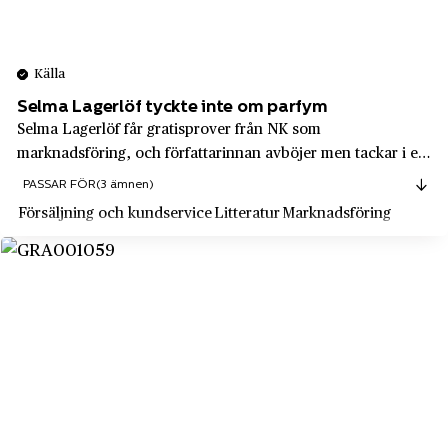
Optionsmäklarna OM AB
Rättvik
Osram AB
Saltsjöbaden
Källa
Pariser
Sandviken
Selma Lagerlöf tyckte inte om parfym
Permobil
Simris
Selma Lagerlöf får gratisprover från NK som
Pharmacia
marknadsföring, och författarinnan avböjer men tackar i ett
Sireköpinge
handskrivet meddelande. Ur Nordiska Kompaniets
PASSAR FÖR
(3 ämnen)
Pierre Robert
Skellefteå
personaltidning Kompanirullan 1950:4-5 (årgång 24).
Försäljning och kundservice
Litteratur
Marknadsföring
Piz Buin
Skeppshult
Polarbröd
Skultuna
PostNord
Skåne län
Previa
Skänninge
Pricks
Skönvik
Primus
Skövde
Pripps