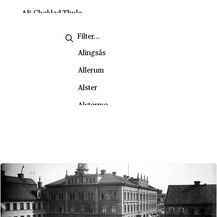
Handel
Källkritik
AB Choklad-Thule
Handel och hållbar utveckling
Litteratur och lyrikanalys
AB Diesel
Historia
Miljömässig hållbarhet
AB Eol
Alingsås
Hållbart samhällsbyggande
Social hållbarhet
AB Hakan Swenson & Co
Allerum
Hälsopedagogik
Starta från noll
AB Köpmannatjänst
Alster
Industriell design
AB Lindénkranar
Alstermo
Information och kommunikation
AB Lux
Alvik
Informationsteknik
AB Nife
Ankarsrum
Internationell ekonomi
AB Roberts
Arboga
Internationella relationer
AB Separator
Arjeplog
Journalistiskt skrivande
AB Svenska Kullagerfabriken
Arnäs
Kreativt skrivande
AB Westeråsmaskiner
Arvidsjaur
Ledarskap och organistation