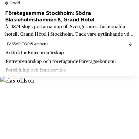
Tidan
Podd
SEB
Timrå
Företagsamma Stockholm: Södra
Blasieholmshamnen 8, Grand Hôtel
Secta
Torsås by
År 1874 slogs portarna upp till Sveriges mest fashionabla
Securitas
hotell, Grand Hôtel i Stockholm. Tack vare nytänkande vd:n
Trehörningsjö
Wilhelmina Skoghs drivkraft, envishet, mod och begåvning
SHR - Sveriges Hotell- & Restaurangföretagare
PASSAR FÖR
(5 ämnen)
Trelleborg
lyckades hon lyfta verksamheten och bli en av landets mest
Arkitektur
Entreprenörskap
Singer
framgångsrika företa...
Trollhättan
Entreprenörskap och företagande
Företagsekonomi
Skandia
Trosa
Försäljning och kundservice
Skanska
Tumba
Skeppshult
Tyresta
SKF
Täby
Skistar
Uddevalla
Slotts
Ugerup
Slottsbiografen i Uppsala
Ulricehamn