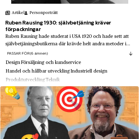
Findus
Heby
Artikel
Personporträtt
Finn Flare
Helsingborg
Ruben Rausing 1930: självbetjäning kräver
förpackningar
Fjällräven
Hestra
Ruben Rausing hade studerat i USA 1920 och hade sett att
Ford Motor Company
Hillerstorp
självbetjäningsbutikerna där krävde helt andra metoder i
hanteringen av varor. Genom sina moderna förpackningar
Forum
PASSAR FÖR
(6 ämnen)
Hisingen
kunde affärerna sälja fler varor, lokalbehovet i butikerna
Design
Försäljning och kundservice
Fyris
Hjo
minskade, hygienen och ar...
Handel och hållbar utveckling
Industriell design
G & L Beijer Import och Export AB
Hofors
Produktutveckling
Teknik
Galderma
Hova
Gambro
Hultafors
GB
Hunnestad
General Electric AB
Huskvarna
General Motors
Hållsta