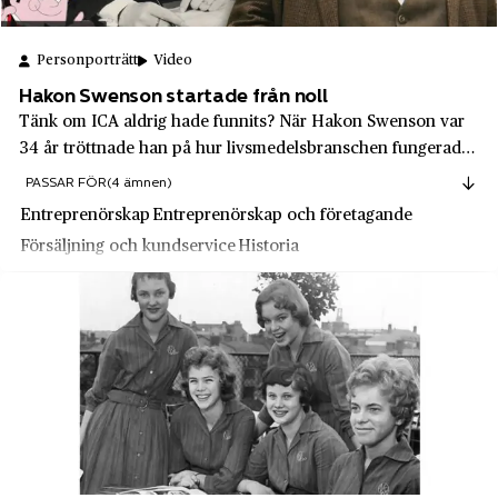
HSB
Kimstad
Hufvudstaden AB
Personporträtt
Video
Kinnarp
Husqvarna
Hakon Swenson startade från noll
Kiruna
Tänk om ICA aldrig hade funnits? När Hakon Swenson var
Hägglunds
Kista
34 år tröttnade han på hur livsmedelsbranschen fungerade
Högboverken
och startade något helt nytt. Hakon förändrade branschen
Kloster
PASSAR FÖR
(4 ämnen)
totalt, långt innan "disruptiv" ens var ett begrepp. Resten är
IBM
Entreprenörskap
Entreprenörskap och företagande
Kosta
svensk butikshistoria!
Försäljning och kundservice
Historia
IBS
Kristianstad
ICA
Kristinehamn
ICA Direkt
Kronobergs län
ICA Hemma
Kungsbacka
IKEA
Kungsholmen
Indiska
Kungsträdgården
Industriaktiebolaget Ockelbo - IBO