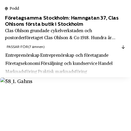
Speceristernas Varuinköp
Umeå
Podd
Spendrups Bryggeri
Upplands Väsby
Företagsamma Stockholm: Hamngatan 37, Clas
Ohlsons första butik i Stockholm
Spotify
Uppsala
Clas Ohlson grundade cykelverkstaden och
SSAB
postorderföretaget Clas Ohlson & Co 1918. Hundra år
Uppsala län
senare är företaget mer livskraftigt än någonsin. Clas
Stadium
PASSAR FÖR
(7 ämnen)
Vadstena
Ohlson är precis som grundaren kreativt och drivet. Då som
Entreprenörskap
Entreprenörskap och företagande
Stena Metall
nu bygger verksamheten på en fast tro om a...
Vaggeryd
Företagsekonomi
Försäljning och kundservice
Handel
Stockholms Allmänna Telefonaktiebolag
Varberg
Marknadsföring
Praktisk marknadsföring
Stockholms Bell Telefon AB
Vasastan
Stockholms Rederi AB Svea
Vaxholm
Sture Carlsson Foto AB
Vedevåg
Sunlight AB
Vemdalen
SvD
Vindeln
Svea Choklad