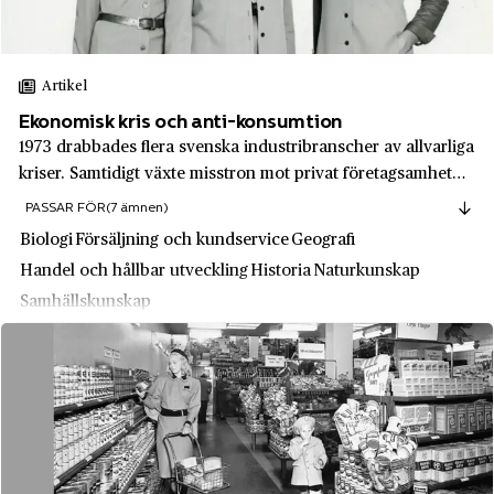
Filipstad
Bolinders
Finnerödja
Bolinders mekaniska verkstad
Artikel
Finspång
Bombardier
Ekonomisk kris och anti-konsumtion
Fjällbacka
1973 drabbades flera svenska industribranscher av allvarliga
Bonnier
Flen
kriser. Samtidigt växte misstron mot privat företagsamhet
Boston Power
och överkonsumtion bland tongivande grupper i samhället.
Flisby
PASSAR FÖR
(7 ämnen)
Därtill gav Konsumentverket råd om hur man skulle undvika
Brio
Biologi
Försäljning och kundservice
Geografi
Forsheda
onödiga inköp.
Handel och hållbar utveckling
Historia
Naturkunskap
Bruzaholms Bruk
Fryksta
Samhällskunskap
Bruzaholms Metallduksväveri
Frösö
Bröderna Tysklinds
Funäsdalen
Budwieser
Fårö
Bångbro Rörver
Gamla Stan
Carlsberg Sverige AB
Getinge