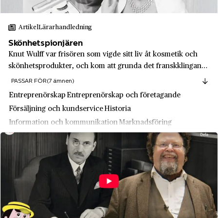
Jämtlands län
Gusums Bruk
Järfälla
Artikel
Lärarhandledning
H&M
Jönköping
Skönhetspionjären
Hakonbolaget
Jönköpings län
Knut Wulff var frisören som vigde sitt liv åt kosmetik och
Hammerdals hushållningsaktiebolag
skönhetsprodukter, och kom att grunda det franskklingande
Kalmar
varumärket Pierre Robert som under en tid var Nordens
PASSAR FÖR
(7 ämnen)
Handelsbanken
Kalmar län
största skönhetsföretag.
Entreprenörskap
Entreprenörskap och företagande
Hantverkarna
Karlskoga
Försäljning och kundservice
Historia
Hasselblad
Information och kommunikation
Marknadsföring
Karlskoga
Hedvig Söderström
Praktisk marknadsföring
Karlskrona
Henkel Norden AB
Karlstad
Henrik Gahns AB
Katrineholm
Hiertas bokförlag
Kiaby
Hogia
Kil