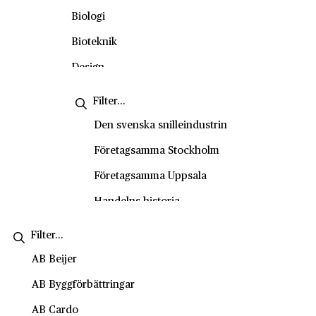
Okategoriserade
Biologi
Personporträtt
Bioteknik
Podd
Design
Skolvisning
Energiteknik
Stadsvandring
Engelska
Den svenska snilleindustrin
Tema
Entreprenörskap
Företagsamma Stockholm
Video
Entreprenörskap och företagande
Företagsamma Uppsala
Film- och tv-produktion
Handelns historia
Fysik
Handelshistoriska vandringar
Företagsekonomi
Historiesyner
AB Beijer
Försäljning och kundservice
History marketing
AB Byggförbättringar
Geografi
IVA Entreprenörskapsakademi
AB Cardo