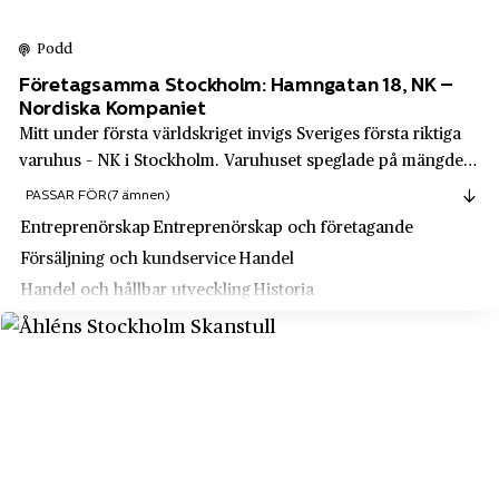
Söderberg & Haak
Västrum
Podd
Södertälje Bilbolag
Växjö
Företagsamma Stockholm: Hamngatan 18, NK –
Televerket
Nordiska Kompaniet
Växjö
Mitt under första världskriget invigs Sveriges första riktiga
Telia
Ystad
varuhus – NK i Stockholm. Varuhuset speglade på mängder
Tempo
av olika sätt det moderna samhället. Det var ett palats,
Åhus
PASSAR FÖR
(7 ämnen)
nästan ett sagoslott, där mycket var möjligt. Följ med till
Tetra Pak
Entreprenörskap
Entreprenörskap och företagande
Åkeshov
Hamngatan 18 i Sto...
Försäljning och kundservice
Handel
Texpress AB
Ålsten
Handel och hållbar utveckling
Historia
Thermaenius & Son
Åmål
Ledarskap och organistation
Trelleborg
Åre
Trygg-Hansa
Årsta
TV4
Åskloster
UKK
Åtvidaberg