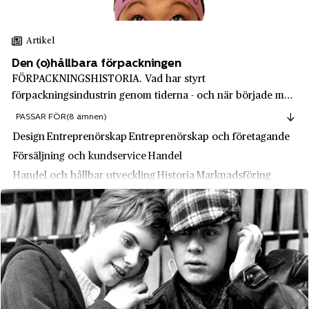
Mondelēz
Mölndal
Mrs Chengs
Mölnlycke
Artikel
Munters
Mönsterås
Den (o)hållbara förpackningen
Mäklarsamfundet
FÖRPACKNINGSHISTORIA. Vad har styrt
Nacka
förpackningsindustrin genom tiderna - och när började man
NASDAQ OMX
Nausta
egentligen att ta hänsyn till miljömässig hållbarhet?
PASSAR FÖR
(8 ämnen)
Natur & Kultur
Norrbottens län
Design
Entreprenörskap
Entreprenörskap och företagande
Nike
Försäljning och kundservice
Handel
Norrköping
Handel och hållbar utveckling
Historia
Marknadsföring
Nils Olssons hemslöjd
Norrmalm
NilsonGroup
Nybro
NKPK
Nyköping
Nordea
Nynäshamn
Nordisk Silkescellulosa
Nås
Nordiska Kompaniet, NK
Nässjö