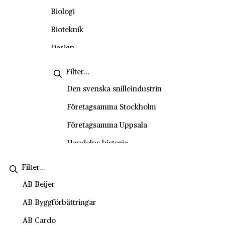
Okategoriserade
Biologi
Personporträtt
Bioteknik
Podd
Design
Skolvisning
Energiteknik
Stadsvandring
Engelska
Den svenska snilleindustrin
Tema
Entreprenörskap
Företagsamma Stockholm
Video
Entreprenörskap och företagande
Företagsamma Uppsala
Film- och tv-produktion
Handelns historia
Fysik
Handelshistoriska vandringar
Företagsekonomi
Historiesyner
AB Beijer
Försäljning och kundservice
History marketing
AB Byggförbättringar
Geografi
IVA Entreprenörskapsakademi
AB Cardo