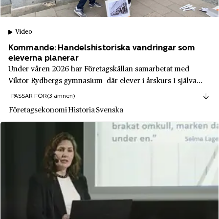
Brodda
Alimak
Bromma
Video
Allis‑Chalmers
Brunnsparken
Kommande: Handelshistoriska vandringar som
Apotea
Burträsk
eleverna planerar
Apotekarnes Mineralvatten AB
Under våren 2026 har Företagskällan samarbetat med
Båstad
Viktor Rydbergs gymnasium där elever i årskurs 1 själva
Apple
Dala-Järna
planerat och genomfört handelshistoriska vandringar. Det
PASSAR FÖR
(3 ämnen)
Arla Foods
är Johanna Augustinson (lärare i företagsekonomi) och Mats
Dalarnas län
Företagsekonomi
Historia
Svenska
Ingemarsson (lärare i historia...
Arvid Nordquist
Dalarö
Asea
Djurgården
Astra
Djursholm
Astrid Lindgren AB
Ed
Ateljé Lyktan
Edeby
Atlas Copco
Edsbyn