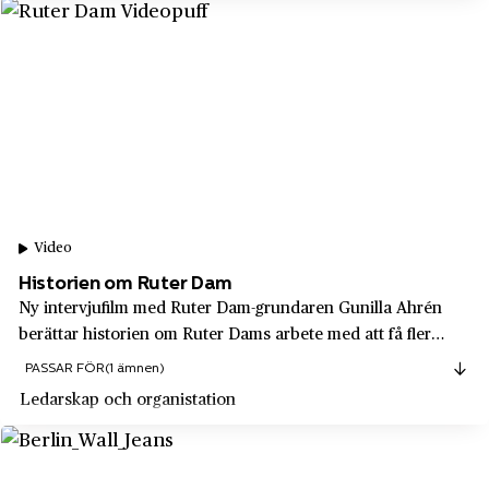
Saab
Strömstad
Saab Space
Sundbyberg
Saft AB
Sundsvall
Sandvik
Sunne
Sandvikens Järnverk
Surahammar
SARA
Svängsta
SCA
Video
Söderhamn
Historien om Ruter Dam
Scandecor
Södermalm
Ny intervjufilm med Ruter Dam-grundaren Gunilla Ahrén
Scandia metric
berättar historien om Ruter Dams arbete med att få fler
Södermanlands län
kvinnor till höga chefsposter. Vår kommuni­ka­tions­­chef
Scandiadiamant AB
PASSAR FÖR
(1 ämnen)
Södertälje
Anders Sjöman intervjuade och gjorde filmen.
Ledarskap och organistation
Scandinavian Trading Company
Södra Åby
Scania
Sölvesborg
Schenker