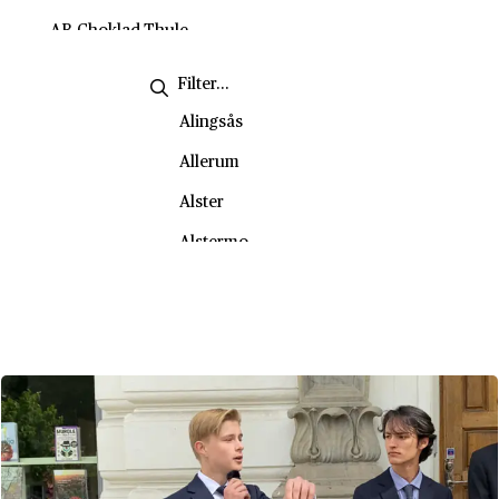
Handel
Källkritik
AB Choklad-Thule
Handel och hållbar utveckling
Litteratur och lyrikanalys
AB Diesel
Historia
Miljömässig hållbarhet
AB Eol
Alingsås
Hållbart samhällsbyggande
Social hållbarhet
AB Hakan Swenson & Co
Allerum
Hälsopedagogik
Starta från noll
AB Köpmannatjänst
Alster
Industriell design
AB Lindénkranar
Alstermo
Information och kommunikation
AB Lux
Alvik
Informationsteknik
AB Nife
Ankarsrum
Internationell ekonomi
AB Roberts
Arboga
Internationella relationer
AB Separator
Arjeplog
Journalistiskt skrivande
AB Svenska Kullagerfabriken
Arnäs
Kreativt skrivande
AB Westeråsmaskiner
Arvidsjaur
Ledarskap och organistation