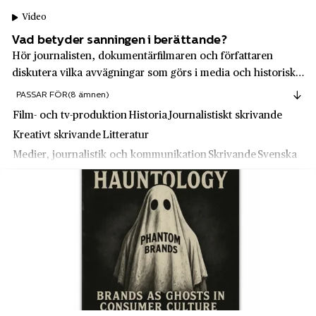
Carolina von Knorring
Video
Giresta
CE Johansson AB
Vad betyder sanningen i berättande?
Gnosjö
Hör journalisten, dokumentärfilmaren och författaren
Cellwoodgruppen
Gotlands län
diskutera vilka avvägningar som görs i media och historiska
Champis
romaner när sanningen ska fram. Deltar gör Jesper Henke,
PASSAR FÖR
(8 ämnen)
Grillby
Bengt Jangfeldt och Jan Almgren.
Chanel
Film- och tv-produktion
Historia
Journalistiskt skrivande
Gränby
Kreativt skrivande
Litteratur
Claas
Grängesberg
Medier, journalistik och kommunikation
Skrivande
Svenska
Clas Ohlson
Grängesberg
Clock
Gränna
Coca-Cola
Gröna Lund
Coop
Grönhögen
Crescent
Gunnarskog
De Beers
Gunnebo