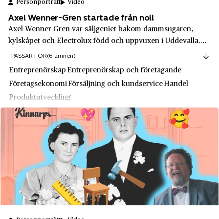
Kungsör
Personporträtt
Video
Intentia
Axel Wenner-Gren startade från noll
Kungälv
Axel Wenner-Gren var säljgeniet bakom dammsugaren,
J & C.G. Bolinders Mekaniska Verkstad
Kyrkhult
kylskåpet och Electrolux född och uppvuxen i Uddevalla.
JM
Hans revolutionerande hemförsäljningsmetoder gjorde
Källby
PASSAR FÖR
(6 ämnen)
Electrolux världsledande. Trots att han satsade så hårt att
JM Entreprenad
Entreprenörskap
Entreprenörskap och företagande
Köping
han dog nästan utfattig, finns han...
Företagsekonomi
Försäljning och kundservice
Handel
Johan Adolf Sevén
Lammhult
Produktutveckling
John Mattsons Byggnads AB
Landskrona
Jungnerverken
Leksand
Jönköpings tändsticksfabrik
Lesjöfors
KappAhl
Lessebo
Karin Thunbergs körskola
Lidingö
Karl M.
Lidingö
Kavli
Liljeholmen