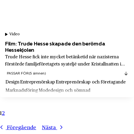
Söderberg & Haak
Västrum
Södertälje Bilbolag
Växjö
Televerket
Växjö
Video
Telia
Ystad
Film: Trude Hesse skapade den berömda
Tempo
Hessekjolen
Åhus
Trude Hesse fick inte mycket betänketid när nazisterna
Tetra Pak
Åkeshov
förstörde familjeföretagets syateljé under Kristallnatten i
Texpress AB
november 1938. I all hast gifte hon sig med sin svenska
Ålsten
PASSAR FÖR
(5 ämnen)
kärlek och flydde från Wien och startade så småningom en
Thermaenius & Son
Design
Entreprenörskap
Entreprenörskap och företagande
Åmål
egen syateljé som skulle...
Marknadsföring
Modedesign och sömnad
Trelleborg
Åre
Trygg-Hansa
Årsta
1
2
TV4
Åskloster
UKK
Åtvidaberg
Föregående
Nästa