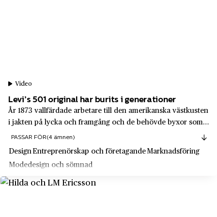
Tidan
SEB
Timrå
Secta
Torsås by
Securitas
Trehörningsjö
SHR - Sveriges Hotell- & Restaurangföretagare
Trelleborg
Video
Singer
Trollhättan
Levi’s 501 original har burits i generationer
Skandia
Trosa
År 1873 vallfärdade arbetare till den amerikanska västkusten
Skanska
i jakten på lycka och framgång och de behövde byxor som
Tumba
klarade äventyret. Levi Strauss och Jacob Davis
Skeppshult
PASSAR FÖR
(4 ämnen)
Tyresta
kombinerade därför kvalitetsdenim med nitförstärkningar
Design
Entreprenörskap och företagande
Marknadsföring
SKF
och skapade det allra första par...
Täby
Modedesign och sömnad
Skistar
Uddevalla
Slotts
Ugerup
Slottsbiografen i Uppsala
Ulricehamn