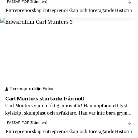
Mondelēz
PASSAR FÖR
(3 ämnen)
Mölndal
gick emot den tidens traditionella undervisning. Istället för
Entreprenörskap
Entreprenörskap och företagande
Historia
Mrs Chengs
kristendom sat...
Mölnlycke
Munters
Mönsterås
Mäklarsamfundet
Nacka
NASDAQ OMX
Nausta
Natur & Kultur
Norrbottens län
Nike
Norrköping
Nils Olssons hemslöjd
Norrmalm
Personporträtt
Video
NilsonGroup
Nybro
Carl Munters startade från noll
NKPK
Nyköping
Carl Munters var en riktig innovatör! Han uppfann ett tyst
Nordea
kylskåp, skumplast och avfuktare. Han var inte bara grym
Nynäshamn
på att uppfinna bra saker, utan också på att driva företag.
Nordisk Silkescellulosa
PASSAR FÖR
(5 ämnen)
Nås
Företaget Munters, som han grundade, jobbar fortfarande
Entreprenörskap
Entreprenörskap och företagande
Historia
Nordiska Kompaniet, NK
med klimatlösningar.
Nässjö