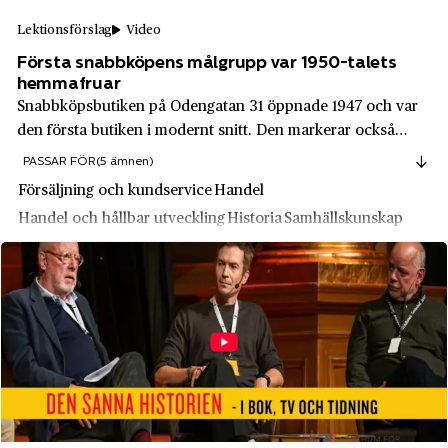
Filipstad
Lektionsförslag
Video
Bolinders
Finnerödja
Första snabbköpens målgrupp var 1950-talets
Bolinders mekaniska verkstad
Finspång
hemmafruar
Snabbköpsbutiken på Odengatan 31 öppnade 1947 och var
Bombardier
Fjällbacka
den första butiken i modernt snitt. Den markerar också
Bonnier
Flen
övergången från betjäning över disk till självbetjäning, vilket
PASSAR FÖR
(5 ämnen)
var tänkt att underlätta husmoderns vardag. I
Boston Power
Flisby
Försäljning och kundservice
Handel
diskussionsfrågorna riktas ljuset...
Brio
Handel och hållbar utveckling
Historia
Samhällskunskap
Forsheda
Bruzaholms Bruk
Fryksta
Bruzaholms Metallduksväveri
Frösö
Bröderna Tysklinds
Funäsdalen
Budwieser
Fårö
Bångbro Rörver
Gamla Stan
Carlsberg Sverige AB
Getinge