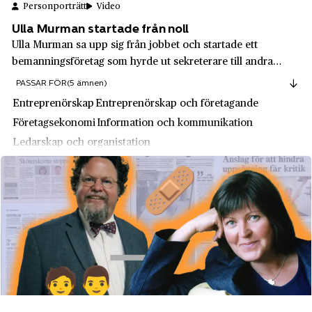
Jämtlands län
Personporträtt
Video
Gusums Bruk
Järfälla
Ulla Murman startade från noll
H&M
Ulla Murman sa upp sig från jobbet och startade ett
Jönköping
bemanningsföretag som hyrde ut sekreterare till andra
Hakonbolaget
Jönköpings län
företag – fast det var olagligt med privat arbetsförmedling.
PASSAR FÖR
(5 ämnen)
Hammerdals hushållningsaktiebolag
Hon blev åtalad åtta gånger men gav aldrig upp. Efter
Kalmar
Entreprenörskap
Entreprenörskap och företagande
många års kamp blev privat pers...
Handelsbanken
Företagsekonomi
Information och kommunikation
Kalmar län
Ledarskap och organistation
Hantverkarna
Karlskoga
Hasselblad
Karlskoga
Hedvig Söderström
Karlskrona
Henkel Norden AB
Karlstad
Henrik Gahns AB
Katrineholm
Hiertas bokförlag
Kiaby
Hogia
Kil