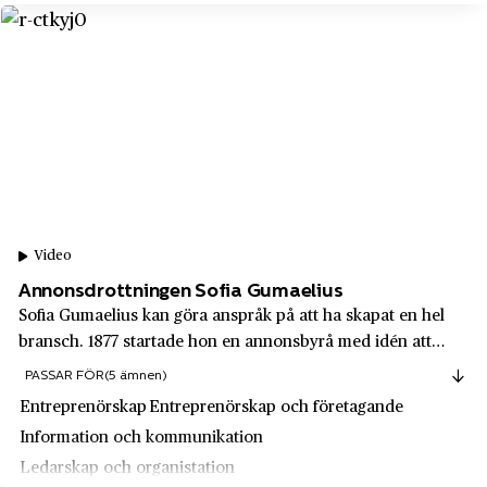
Optionsmäklarna OM AB
Rättvik
Osram AB
Saltsjöbaden
Pariser
Sandviken
Permobil
Simris
Pharmacia
Sireköpinge
Pierre Robert
Skellefteå
Piz Buin
Skeppshult
Video
Polarbröd
Annonsdrottningen Sofia Gumaelius
Skultuna
Sofia Gumaelius kan göra anspråk på att ha skapat en hel
PostNord
Skåne län
bransch. 1877 startade hon en annonsbyrå med idén att
Previa
kunder kunde komma med ett enda manuskript, bara
Skänninge
PASSAR FÖR
(5 ämnen)
behöva betala vid ett enda tillfälle, men ändå få sin annons
Pricks
Entreprenörskap
Entreprenörskap och företagande
Skönvik
tryckt i alla tidningar de vill....
Information och kommunikation
Primus
Skövde
Ledarskap och organistation
Pripps