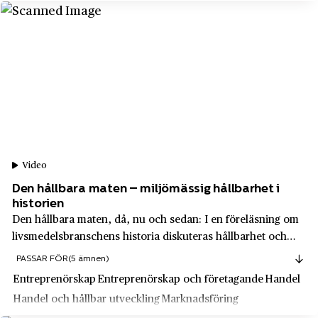
Slussen
Medier, journalistik och kommunikation
Programator
Smedjebacken
PUB
Sollentuna
Puma
Solna
Q-Med
Sparreholm
Rabén & Sjögren
Stalltjärnsstugan
Ragn-Sells
Stockholm
Video
Ralph Lysell
Stockholm
Den hållbara maten – miljömässig hållbarhet i
RUAG Space
historien
Stockholms län
Den hållbara maten, då, nu och sedan: I en föreläsning om
Rubinstein
Storfors
livsmedelsbranschens historia diskuteras hållbarhet och
Ruter Dam
socialt ansvar, historiskt och i framtiden.
Storvik
PASSAR FÖR
(5 ämnen)
Rörstrands porslinsfabrik
Entreprenörskap
Entreprenörskap och företagande
Handel
Strängnäs
Handel och hållbar utveckling
Marknadsföring
S:t Eriksmässan
Strömsbro