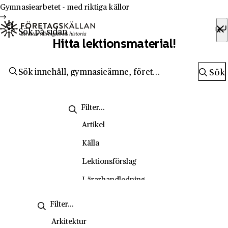
Hoppa till innehåll
Till innehåll
Gymnasiearbetet - med riktiga källor
Sök efter:
Hitta lektionsmaterial!
Sök
Sök
Artikel
Källa
Lektionsförslag
Lärarhandledning
Metodsida
Nyhetsbrev
Arkitektur