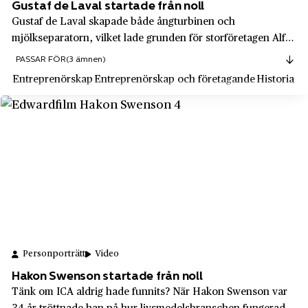
Gustaf de Laval startade från noll
Ludvika
Gustaf de Laval skapade både ångturbinen och
Liljeholmens Stearinfabrik
Luleå
mjölkseparatorn, vilket lade grunden för storföretagen Alfa
Lindex
Laval och DeLaval. Han var en briljant innovatör med 92
Lund
PASSAR FÖR
(3 ämnen)
patent och 37 företag, och hans uppfinningar
Lindholmen
Entreprenörskap
Entreprenörskap och företagande
Historia
Lyckebyån
revolutionerade den svenska mejeriindustrin. Tr...
Lindvalls kaffe
Lycksele
LKAB
Lysekil
Lundinska Modehuset
Långban
Luxor AB
Låstad
Läkarjouren
Lövstabruk
Länsförsäkringar Wasa AB
Malmköping
Magnifica Communità di Fiemme (MCF)
Malmö
Personporträtt
Video
Mah-Jong
Hakon Swenson startade från noll
Malung
Tänk om ICA aldrig hade funnits? När Hakon Swenson var
Manpower AB
Mariannelund