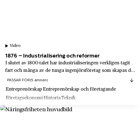
Speceristernas Varuinköp
Umeå
Spendrups Bryggeri
Upplands Väsby
Spotify
Uppsala
SSAB
Uppsala län
Video
Stadium
Vadstena
1876 – Industrialisering och reformer
Stena Metall
I slutet av 1800-talet har industrialiseringen verkligen tagit
Vaggeryd
fart och många av de tunga ingenjörsföretag som skapas då
Stockholms Allmänna Telefonaktiebolag
Varberg
känner vi än idag. Det är nu vi får de första
PASSAR FÖR
(5 ämnen)
Stockholms Bell Telefon AB
snilleindustrierna. Idag pratar vi om digitalisering på samma
Vasastan
Entreprenörskap
Entreprenörskap och företagande
sätt som man på 1870-tal...
Stockholms Rederi AB Svea
Vaxholm
Företagsekonomi
Historia
Teknik
Sture Carlsson Foto AB
Vedevåg
Sunlight AB
Vemdalen
SvD
Vindeln
Svea Choklad