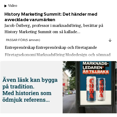
Diab
Gällstad
Video
Electrolux
Gävle
History Marketing Summit: Det händer med
Element Six
avvecklade varumärken
Gävleborgs län
Jacob Östberg, professor i marknadsföring, berättar på
Enator
Göta Älv
History Marketing Summit om så kallade
fantomvarumärken. Varumärken försvinner inte bara efter
Enköpings mekaniska verkstad
PASSAR FÖR
(5 ämnen)
Göteborg
att de avvecklats. Vad händer med dem och har de
Entreprenörskap
Entreprenörskap och företagande
EPA
Hagfors
fortfarande något värde?
Företagsekonomi
Marknadsföring
Modedesign och sömnad
Ericsson
Hallands län
Esselte Video
Hallsberg
Essve
Hallstahammar
Facit AB
Halmstad
Familjeapoteket
Hammerdal
Fazer
Haninge
Felix
Haparanda