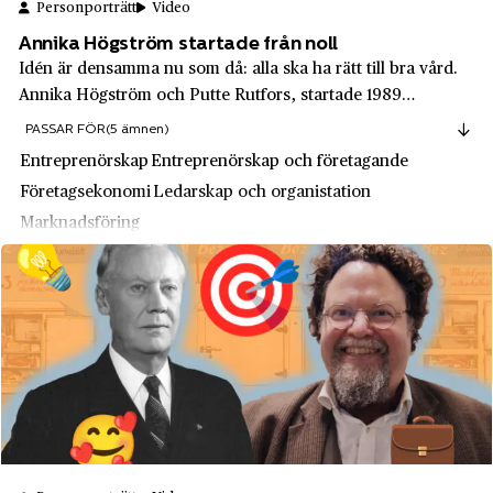
Personporträtt
Video
HSB
Kimstad
Annika Högström startade från noll
Hufvudstaden AB
Kinnarp
Idén är densamma nu som då: alla ska ha rätt till bra vård.
Husqvarna
Annika Högström och Putte Rutfors, startade 1989
Kiruna
Läkarjouren i Luleå. När det blev lagligt att driva
PASSAR FÖR
(5 ämnen)
Hägglunds
Kista
bemanningsföretag började Läkarjouren hyra ut
Entreprenörskap
Entreprenörskap och företagande
Högboverken
vårdpersonal. De var först att göra det inom s...
Kloster
Företagsekonomi
Ledarskap och organistation
IBM
Kosta
Marknadsföring
IBS
Kristianstad
ICA
Kristinehamn
ICA Direkt
Kronobergs län
ICA Hemma
Kungsbacka
IKEA
Kungsholmen
Indiska
Kungsträdgården
Industriaktiebolaget Ockelbo - IBO