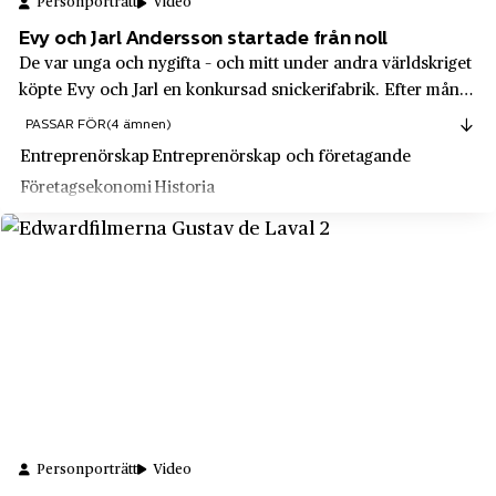
Personporträtt
Video
Keillers
Lilla Edet
Evy och Jarl Andersson startade från noll
KF, Kooperativa Förbundet
De var unga och nygifta – och mitt under andra världskriget
Lilla Essingen
köpte Evy och Jarl en konkursad snickerifabrik. Efter många
Kinnarps
Limhamn
turer och hårda tider växte företaget Kinnarps fram till vad
PASSAR FÖR
(4 ämnen)
Klarna
det är idag, en jätte inom kontorsmöbler.
Limmared
Entreprenörskap
Entreprenörskap och företagande
Kockums
Lindås
Företagsekonomi
Historia
Konsum
Linköping
Kooperativa Förbundet
Liseberg
Kopparbergs och Hofors Sågverksaktiebolag
Ljungby
L’Oréal
Ljungbyhed
Lagunda och Hagunda Häraders Varuanskaffningsbolag
Ljungsbro
Lars Natten Norén AB
Lomma
Levi's
Lovikka
Personporträtt
Video
Liber