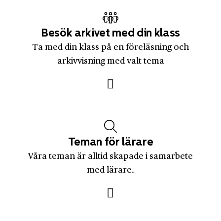
Ulrika Romantschuk
Älmhult
Unilever Sverige AB
Älvdalen
Besök arkivet med din klass
Uppsala Business Park
Älvkarleby
Ta med din klass på en föreläsning och
Uppsala Cementgjuteri
Älvsbyn
arkivvisning med valt tema
Upsala Sparbank
Ängelholm
Upsala Ångqvarns Aktiebolag
Ängelsberg
Upsala-Ekeby AB
Örebro
Vabis
Örebro län
Teman för lärare
Varuhusföreningen Domus
Örnsköldsvik
Våra teman är alltid skapade i samarbete
Vattenfall
Östergötlands län
med lärare.
Visa
Östermalm
Volkswagen
Östersund
Volvo