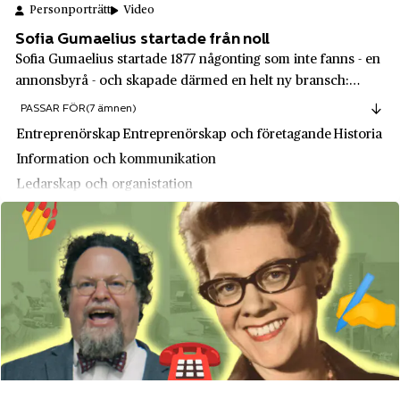
Georg Sörman
Personporträtt
Video
Hägersten
Gibbs
Sofia Gumaelius startade från noll
Hällefors
Sofia Gumaelius startade 1877 någonting som inte fanns - en
Glace-bolaget
Häradsbygden
annonsbyrå - och skapade därmed en helt ny bransch:
reklambranschen! Hon såg ett behov som behövde en
Grand Hôtel
PASSAR FÖR
(7 ämnen)
Härjedalen
lösning och blev landets annonsdrottning och urmodern till
Entreprenörskap
Entreprenörskap och företagande
Historia
Grand Hotell Hörnan
Härnösand
alla reklambyråer som nu finns.
Information och kommunikation
Granit
Hässleholm
Ledarskap och organistation
Grannas Anders Olssons Hemslöjd
Höganäs
Medier, journalistik och kommunikation
Grängesbergsbolaget
Praktisk marknadsföring
Högdalen
Gröna Lunds Tivoli
Hötorget
Gul & Blå
Iggesund
Gumaelius annonsbyrå
Insjön
Gunnar Collijns
Jakobsberg
Gustav de Laval