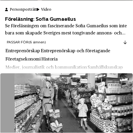
Autoliv
Ekeby socken
Personporträtt
Video
Axfood
Ekerö
Föreläsning: Sofia Gumaeilus
Se föreläsningen om fascinerande Sofia Gumaeilus som inte
BA Hjort & Co
Eksjö
bara som skapade Sveriges mest tongivande annons- och
Bacho
Emmaboda
reklambyrå. Hon var också en maktfaktor i utvecklingen
PASSAR FÖR
(6 ämnen)
mot fri- och allmän rösträtt på tidigt 1900-tal.
Bagheera
Enköping
Entreprenörskap
Entreprenörskap och företagande
Barbeque King
Företagsekonomi
Historia
Eskilstuna
Medier, journalistik och kommunikation
Samhällskunskap
Barnängen
Eslöv
Bazaar
Falköping
Beijerinvest AB
Falsterbo
Bergsund
Falun
Bevells Fabriker
Farsta
BMW
Fellingsbro
Bofors