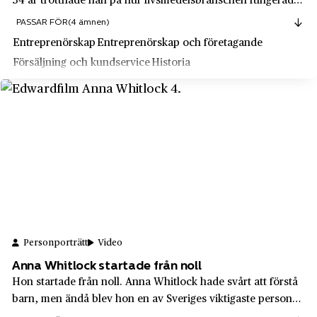
34 år tröttnade han på hur livsmedelsbranschen fungerade
Marabou
och startade något helt nytt. Hakon förändrade branschen
Mariefred
PASSAR FÖR
(4 ämnen)
totalt, långt innan "disruptiv" ens var ett begrepp. Resten är
Maria Kinnberg
Entreprenörskap
Entreprenörskap och företagande
Markaryd
svensk butikshistoria!
Försäljning och kundservice
Historia
Maria Tesch
Midsommarkransen
Marimekko
Mjölby
Matkassen
Mora
Max
Morgongåva
McDonald's
Motala
MEA
Munkedal
MJölkcentralen - MC
Munkfors
Mojang
Personporträtt
Video
Munksjön
Anna Whitlock startade från noll
Monark
Märsta
Hon startade från noll. Anna Whitlock hade svårt att förstå
Monark-Crescent AB
barn, men ändå blev hon en av Sveriges viktigaste personer
Mölle
inom skolan. På 1800-talet startade hon en flickskola som