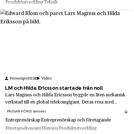
Produktutveckling
Teknik
Nordstjernans mineralvattenfabrik
Ockelbo
Nordsvenska Köpmanna AB
Olovslund
Norstedts
Orrefors
Nxt2b
Oskarshamn
Nymans verkstäder
Oxelösund
Obs!
Perstorp
Ofvandahls hovkonditori
Porjus
Personporträtt
Video
OHB Sweden AB
Ramnäs
LM och Hilda Ericsson startade från noll
Ohlsson & Skarne
Lars Magnus och Hilda Ericsson byggde en liten mekanisk
Reimersholme
verkstad till en global telekomgigant. Deras resa med
OK
Rydgård
företaget som vi idag känner kort och gott som Ericsson
PASSAR FÖR
(5 ämnen)
OK ekonomiska förening
visar vad hårt arbete, affärssinne och internationell utblick
Rydsgård
Entreprenörskap
Entreprenörskap och företagande
kan skapa.
OKQ8
Företagsekonomi
Historia
Produktutveckling
Rågsved