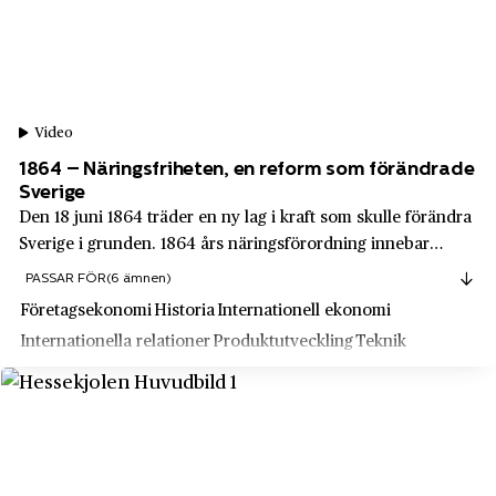
Vingåker
Svenska ackumulatoraktiebolaget Jungner
Visby
Svenska Betongörfabriken
Vårgårda
Svenska Entreprenadaktiebolaget - SENTAB
Vällingby
Video
Svenska Hem
1864 – Näringsfriheten, en reform som förändrade
Värmlands län
Sverige
Svenska Lantchips
Värnamo
Den 18 juni 1864 träder en ny lag i kraft som skulle förändra
Svenska Retursystem
Sverige i grunden. 1864 års näringsförordning innebar
Västerbottens län
nästan fullständig frihet för män och kvinnor att bedriva
Svenska Spel
PASSAR FÖR
(6 ämnen)
Västernorrlands län
näringsverksamhet, alltså handel och företagande.
Företagsekonomi
Historia
Internationell ekonomi
Svenska Värden
Västervik
Internationella relationer
Produktutveckling
Teknik
Svenskt Tenn
Västerås
Swarovski
Västmanlands län
Swedbank
Västra Götalands län
Swedish Space Corporation - SSC
Västra Vingåker