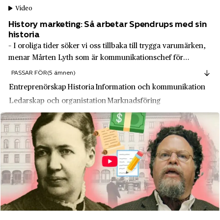
Video
Findus
Heby
History marketing: Så arbetar Spendrups med sin
Finn Flare
Helsingborg
historia
– I oroliga tider söker vi oss tillbaka till trygga varumärken,
Fjällräven
Hestra
menar Mårten Lyth som är kommunikationschef för
Ford Motor Company
Spendrups.
Hillerstorp
PASSAR FÖR
(5 ämnen)
Forum
Entreprenörskap
Historia
Information och kommunikation
Hisingen
Fyris
Ledarskap och organistation
Marknadsföring
Hjo
G & L Beijer Import och Export AB
Hofors
Galderma
Hova
Gambro
Hultafors
GB
Hunnestad
General Electric AB
Huskvarna
General Motors
Hållsta