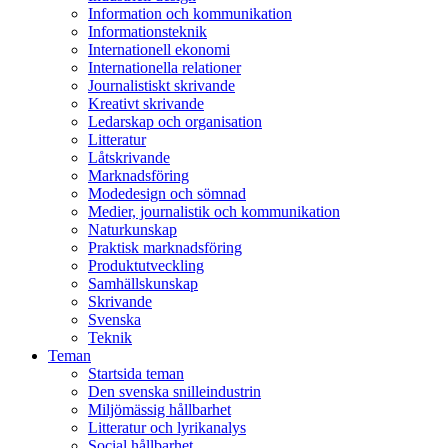
Information och kommunikation
Informationsteknik
Internationell ekonomi
Internationella relationer
Journalistiskt skrivande
Kreativt skrivande
Ledarskap och organisation
Litteratur
Låtskrivande
Marknadsföring
Modedesign och sömnad
Medier, journalistik och kommunikation
Naturkunskap
Praktisk marknadsföring
Produktutveckling
Samhällskunskap
Skrivande
Svenska
Teknik
Teman
Startsida teman
Den svenska snilleindustrin
Miljömässig hållbarhet
Litteratur och lyrikanalys
Social hållbarhet