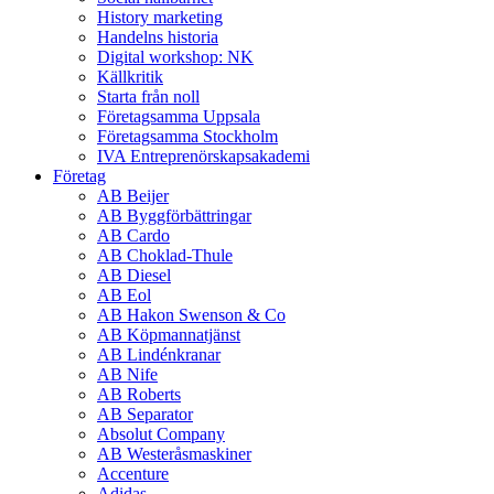
History marketing
Handelns historia
Digital workshop: NK
Källkritik
Starta från noll
Företagsamma Uppsala
Företagsamma Stockholm
IVA Entreprenörskapsakademi
Företag
AB Beijer
AB Byggförbättringar
AB Cardo
AB Choklad-Thule
AB Diesel
AB Eol
AB Hakon Swenson & Co
AB Köpmannatjänst
AB Lindénkranar
AB Nife
AB Roberts
AB Separator
Absolut Company
AB Westeråsmaskiner
Accenture
Adidas