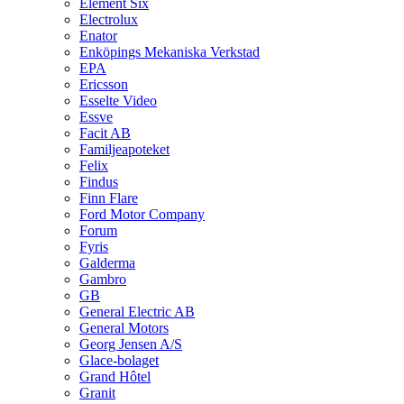
Element Six
Electrolux
Enator
Enköpings Mekaniska Verkstad
EPA
Ericsson
Esselte Video
Essve
Facit AB
Familjeapoteket
Felix
Findus
Finn Flare
Ford Motor Company
Forum
Fyris
Galderma
Gambro
GB
General Electric AB
General Motors
Georg Jensen A/S
Glace-bolaget
Grand Hôtel
Granit