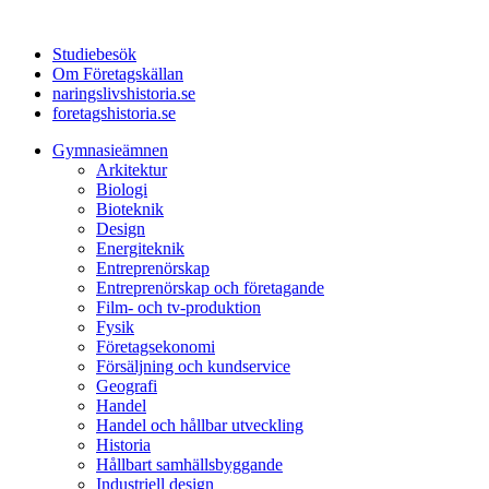
Studiebesök
Om Företagskällan
naringslivshistoria.se
foretagshistoria.se
Gymnasieämnen
Arkitektur
Biologi
Bioteknik
Design
Energiteknik
Entreprenörskap
Entreprenörskap och företagande
Film- och tv-produktion
Fysik
Företagsekonomi
Försäljning och kundservice
Geografi
Handel
Handel och hållbar utveckling
Historia
Hållbart samhällsbyggande
Industriell design