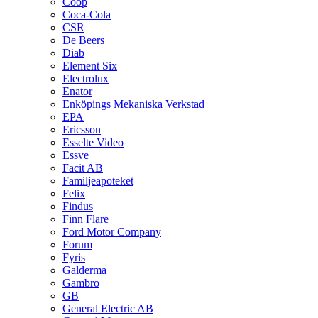
Coop
Coca-Cola
CSR
De Beers
Diab
Element Six
Electrolux
Enator
Enköpings Mekaniska Verkstad
EPA
Ericsson
Esselte Video
Essve
Facit AB
Familjeapoteket
Felix
Findus
Finn Flare
Ford Motor Company
Forum
Fyris
Galderma
Gambro
GB
General Electric AB