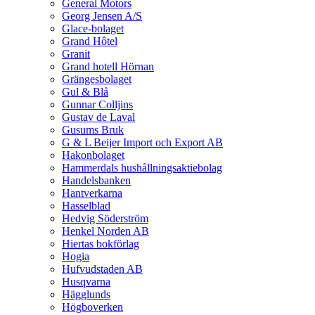
General Motors
Georg Jensen A/S
Glace-bolaget
Grand Hôtel
Granit
Grand hotell Hörnan
Grängesbolaget
Gul & Blå
Gunnar Colljins
Gustav de Laval
Gusums Bruk
G & L Beijer Import och Export AB
Hakonbolaget
Hammerdals hushållningsaktiebolag
Handelsbanken
Hantverkarna
Hasselblad
Hedvig Söderström
Henkel Norden AB
Hiertas bokförlag
Hogia
Hufvudstaden AB
Husqvarna
Hägglunds
Högboverken