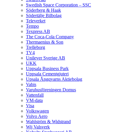
Swedish Space Corporation – SSC
Söderberg & Haak
Södertälje Bilbolag
Televerket
Tempo
Texpress AB
The Coca-Cola Company
Thermaenius & Son
Trelleborg
TV4
Unilever Sverige AB
UKK
Uppsala Business Park
Uppsala Cementgjuteri
Upsala Ångqvarns Aktiebolag
Vabis
Varuhusföreningen Domus
Vattenfall
VM-data
Visa
Volkswagen
Volvo Aero
Wahlström & Widstrand
Wij Valsverk