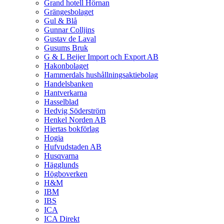
Grand hotell Hörnan
Grängesbolaget
Gul & Blå
Gunnar Colljins
Gustav de Laval
Gusums Bruk
G & L Beijer Import och Export AB
Hakonbolaget
Hammerdals hushållningsaktiebolag
Handelsbanken
Hantverkarna
Hasselblad
Hedvig Söderström
Henkel Norden AB
Hiertas bokförlag
Hogia
Hufvudstaden AB
Husqvarna
Hägglunds
Högboverken
H&M
IBM
IBS
ICA
ICA Direkt