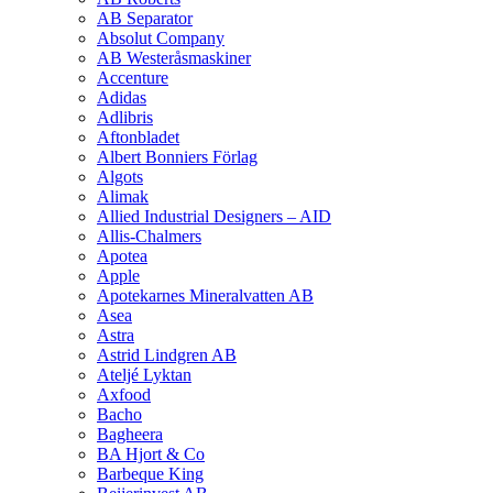
AB Separator
Absolut Company
AB Westeråsmaskiner
Accenture
Adidas
Adlibris
Aftonbladet
Albert Bonniers Förlag
Algots
Alimak
Allied Industrial Designers – AID
Allis-Chalmers
Apotea
Apple
Apotekarnes Mineralvatten AB
Asea
Astra
Astrid Lindgren AB
Ateljé Lyktan
Axfood
Bacho
Bagheera
BA Hjort & Co
Barbeque King