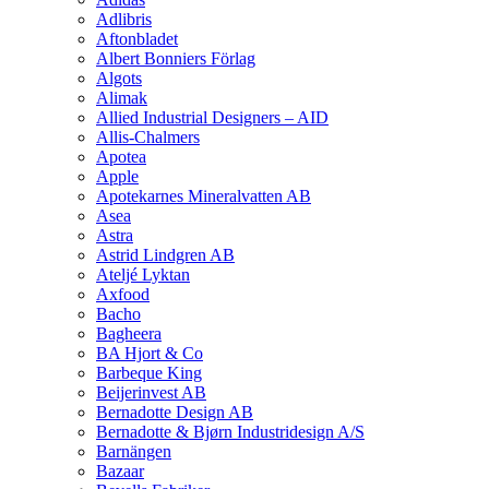
Adlibris
Aftonbladet
Albert Bonniers Förlag
Algots
Alimak
Allied Industrial Designers – AID
Allis-Chalmers
Apotea
Apple
Apotekarnes Mineralvatten AB
Asea
Astra
Astrid Lindgren AB
Ateljé Lyktan
Axfood
Bacho
Bagheera
BA Hjort & Co
Barbeque King
Beijerinvest AB
Bernadotte Design AB
Bernadotte & Bjørn Industridesign A/S
Barnängen
Bazaar