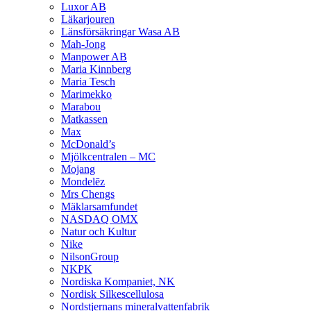
Luxor AB
Läkarjouren
Länsförsäkringar Wasa AB
Mah-Jong
Manpower AB
Maria Kinnberg
Maria Tesch
Marimekko
Marabou
Matkassen
Max
McDonald’s
Mjölkcentralen – MC
Mojang
Mondelēz
Mrs Chengs
Mäklarsamfundet
NASDAQ OMX
Natur och Kultur
Nike
NilsonGroup
NKPK
Nordiska Kompaniet, NK
Nordisk Silkescellulosa
Nordstjernans mineralvattenfabrik