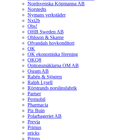
Nordsvenska Köpmanna AB
Norstedts
Nymans verkstäder
Nxt2b
Obs!
OHB Sweden AB
Ohlsson & Skarne
Ofvandals hovkonditori
OK
OK ekonomiska förening
OKQ8
Optionsmäklarna OM AB
Osram AB
Rabén & Sjögren
Ralph Lysell
Rörstrands porslinsfabrik
Pariser
Permobil
Pharmacia
Piz Buin
Polarbageriet AB
Previa
Primus
pricks
Pripps