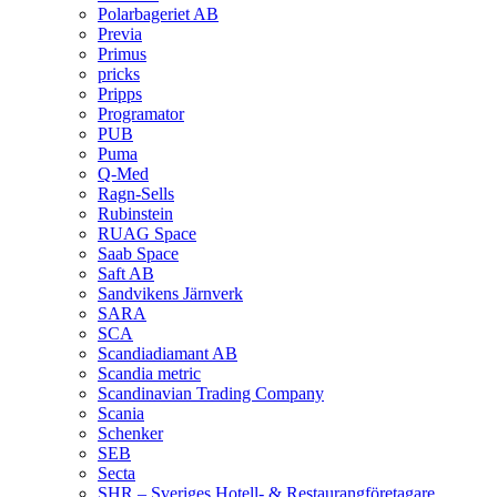
Polarbageriet AB
Previa
Primus
pricks
Pripps
Programator
PUB
Puma
Q‑Med
Ragn-Sells
Rubinstein
RUAG Space
Saab Space
Saft AB
Sandvikens Järnverk
SARA
SCA
Scandiadiamant AB
Scandia metric
Scandinavian Trading Company
Scania
Schenker
SEB
Secta
SHR – Sveriges Hotell- & Restaurangföretagare