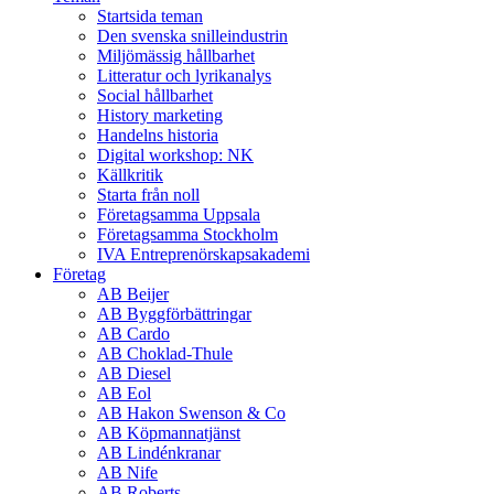
Startsida teman
Den svenska snilleindustrin
Miljömässig hållbarhet
Litteratur och lyrikanalys
Social hållbarhet
History marketing
Handelns historia
Digital workshop: NK
Källkritik
Starta från noll
Företagsamma Uppsala
Företagsamma Stockholm
IVA Entreprenörskapsakademi
Företag
AB Beijer
AB Byggförbättringar
AB Cardo
AB Choklad-Thule
AB Diesel
AB Eol
AB Hakon Swenson & Co
AB Köpmannatjänst
AB Lindénkranar
AB Nife
AB Roberts