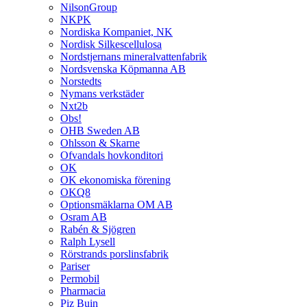
NilsonGroup
NKPK
Nordiska Kompaniet, NK
Nordisk Silkescellulosa
Nordstjernans mineralvattenfabrik
Nordsvenska Köpmanna AB
Norstedts
Nymans verkstäder
Nxt2b
Obs!
OHB Sweden AB
Ohlsson & Skarne
Ofvandals hovkonditori
OK
OK ekonomiska förening
OKQ8
Optionsmäklarna OM AB
Osram AB
Rabén & Sjögren
Ralph Lysell
Rörstrands porslinsfabrik
Pariser
Permobil
Pharmacia
Piz Buin