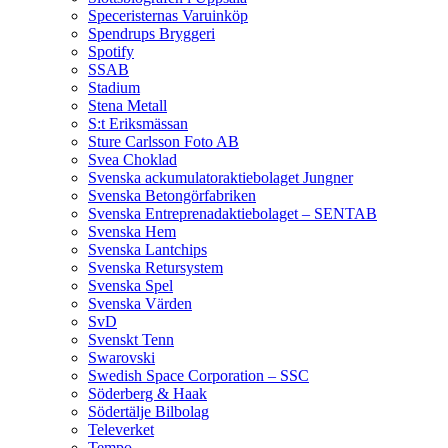
Speceristernas Varuinköp
Spendrups Bryggeri
Spotify
SSAB
Stadium
Stena Metall
S:t Eriksmässan
Sture Carlsson Foto AB
Svea Choklad
Svenska ackumulatoraktiebolaget Jungner
Svenska Betongörfabriken
Svenska Entreprenadaktiebolaget – SENTAB
Svenska Hem
Svenska Lantchips
Svenska Retursystem
Svenska Spel
Svenska Värden
SvD
Svenskt Tenn
Swarovski
Swedish Space Corporation – SSC
Söderberg & Haak
Södertälje Bilbolag
Televerket
Tempo