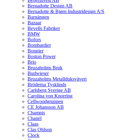
Beijerinvest AB
Bernadotte Design AB
Bernadotte & Bjørn Industridesign A/S
Barnängen
Bazaar
Bevells Fabriker
BMW
Bofors
Bombardier
Bonnier
Boston Power
Brio
Bruzaholms Bruk
Budwieser
Bruzaholms Metallduksväveri
Bröderna Tysklinds
Carlsberg Sverige AB
Carolina von Knorring
Cellwoodgruppen
CE Johansson AB
Champis
Chanel
Claas
Clas Ohlson
Clock