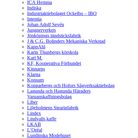
ICA Hemma
Indiska
Industriaktiebolaget Ockelbo – IBO
Intentia
Johan Adolf Sevén
Jungnerverken
Jönköpings tändsticksfabrik
J & C.G. Bolinders Mekaniska Verkstad
KappAhl
Karin Thunbergs körskola
Karl M.
KF, Kooperativa Förbundet
Kinnarps
Klarna
Konsum
Kopparbergs och Hofors Sågverksaktiebolag
Lagunda och Hagunda Häraders
Varuanskaffningsbolag
Liber
Liljeholmens Stearinfabrik
Lindex
Lindvalls kaffe
LKAB
L’Oréal
Lundinska Modehuset