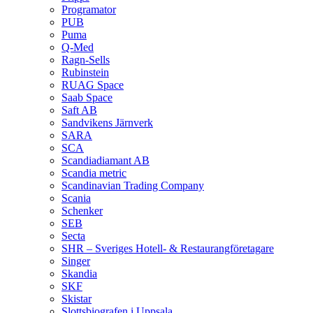
Programator
PUB
Puma
Q‑Med
Ragn-Sells
Rubinstein
RUAG Space
Saab Space
Saft AB
Sandvikens Järnverk
SARA
SCA
Scandiadiamant AB
Scandia metric
Scandinavian Trading Company
Scania
Schenker
SEB
Secta
SHR – Sveriges Hotell- & Restaurangföretagare
Singer
Skandia
SKF
Skistar
Slottsbiografen i Uppsala