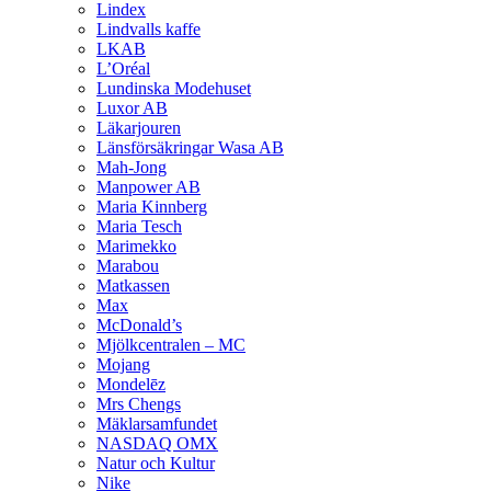
Lindex
Lindvalls kaffe
LKAB
L’Oréal
Lundinska Modehuset
Luxor AB
Läkarjouren
Länsförsäkringar Wasa AB
Mah-Jong
Manpower AB
Maria Kinnberg
Maria Tesch
Marimekko
Marabou
Matkassen
Max
McDonald’s
Mjölkcentralen – MC
Mojang
Mondelēz
Mrs Chengs
Mäklarsamfundet
NASDAQ OMX
Natur och Kultur
Nike