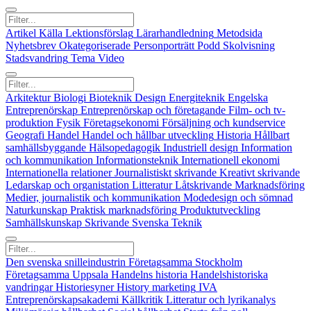
Artikel
Källa
Lektionsförslag
Lärarhandledning
Metodsida
Nyhetsbrev
Okategoriserade
Personporträtt
Podd
Skolvisning
Stadsvandring
Tema
Video
Arkitektur
Biologi
Bioteknik
Design
Energiteknik
Engelska
Entreprenörskap
Entreprenörskap och företagande
Film- och tv-
produktion
Fysik
Företagsekonomi
Försäljning och kundservice
Geografi
Handel
Handel och hållbar utveckling
Historia
Hållbart
samhällsbyggande
Hälsopedagogik
Industriell design
Information
och kommunikation
Informationsteknik
Internationell ekonomi
Internationella relationer
Journalistiskt skrivande
Kreativt skrivande
Ledarskap och organistation
Litteratur
Låtskrivande
Marknadsföring
Medier, journalistik och kommunikation
Modedesign och sömnad
Naturkunskap
Praktisk marknadsföring
Produktutveckling
Samhällskunskap
Skrivande
Svenska
Teknik
Den svenska snilleindustrin
Företagsamma Stockholm
Företagsamma Uppsala
Handelns historia
Handelshistoriska
vandringar
Historiesyner
History marketing
IVA
Entreprenörskapsakademi
Källkritik
Litteratur och lyrikanalys