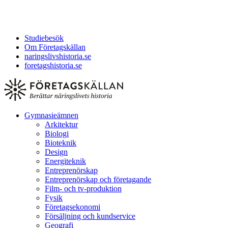
Studiebesök
Om Företagskällan
naringslivshistoria.se
foretagshistoria.se
Gymnasieämnen
Arkitektur
Biologi
Bioteknik
Design
Energiteknik
Entreprenörskap
Entreprenörskap och företagande
Film- och tv-produktion
Fysik
Företagsekonomi
Försäljning och kundservice
Geografi