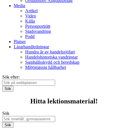
Örsundsbro Ångbåtsbolag
Media
Artikel
Video
Källa
Personporträtt
Stadsvandring
Podd
Platser
Lärarhandledningar
Hundra år av handelssjöfart
Handelshistoriska vandringar
Samhällsskydd och beredskap
Miljömässig hållbarhet
Sök efter:
Sök
Hitta lektionsmaterial!
Sök
Sök