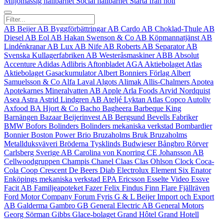
Miljömässig hållbarhet
Social hållbarhet
Starta från noll
AB Beijer
AB Byggförbättringar
AB Cardo
AB Choklad-Thule
AB
Diesel
AB Eol
AB Hakan Swenson & Co
AB Köpmannatjänst
AB
Lindénkranar
AB Lux
AB Nife
AB Roberts
AB Separator
AB
Svenska Kullagerfabriken
AB Westeråsmaskiner
ABB
Absolut
Accenture
Adidas
Adlibris
Aftonbladet
AGA
Aktiebolaget Atlas
Aktiebolaget Gasackumulator
Albert Bonniers Förlag
Albert
Samuelsson & Co
Alfa Laval
Algots
Alimak
Allis‑Chalmers
Apotea
Apotekarnes Mineralvatten AB
Apple
Arla Foods
Arvid Nordquist
Asea
Astra
Astrid Lindgren AB
Ateljé Lyktan
Atlas Copco
Autoliv
Axfood
BA Hjort & Co
Bacho
Bagheera
Barbeque King
Barnängen
Bazaar
Beijerinvest AB
Bergsund
Bevells Fabriker
BMW
Bofors
Bolinders
Bolinders mekaniska verkstad
Bombardier
Bonnier
Boston Power
Brio
Bruzaholms Bruk
Bruzaholms
Metallduksväveri
Bröderna Tysklinds
Budwieser
Bångbro Rörver
Carlsberg Sverige AB
Carolina von Knorring
CE Johansson AB
Cellwoodgruppen
Champis
Chanel
Claas
Clas Ohlson
Clock
Coca-
Cola
Coop
Crescent
De Beers
Diab
Electrolux
Element Six
Enator
Enköpings mekaniska verkstad
EPA
Ericsson
Esselte Video
Essve
Facit AB
Familjeapoteket
Fazer
Felix
Findus
Finn Flare
Fjällräven
Ford Motor Company
Forum
Fyris
G & L Beijer Import och Export
AB
Galderma
Gambro
GB
General Electric AB
General Motors
Georg Sörman
Gibbs
Glace-bolaget
Grand Hôtel
Grand Hotell