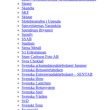
Singer
Skandia
SKF
Skistar
Slottsbiografen i Uppsala
Speceristernas Varuinköp
Spendrups Bryggeri
Spotify
SSAB
Stadium
Stena Metall
S:t Eriksmässan
Sture Carlsson Foto AB
Svea Choklad
Svenska ackumulatoraktiebolaget Jungner
Svenska Betongörfabriken
Svenska Entreprenadaktiebolaget – SENTAB
Svenska Hem
Svenska Lantchips
Svenska Retursystem
Svenska Spel
Svenska Värden
SvD
Svenskt Tenn
Swarovski