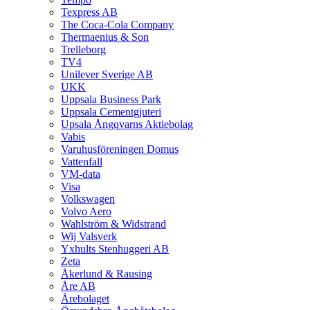
Texpress AB
The Coca-Cola Company
Thermaenius & Son
Trelleborg
TV4
Unilever Sverige AB
UKK
Uppsala Business Park
Uppsala Cementgjuteri
Upsala Ångqvarns Aktiebolag
Vabis
Varuhusföreningen Domus
Vattenfall
VM-data
Visa
Volkswagen
Volvo Aero
Wahlström & Widstrand
Wij Valsverk
Yxhults Stenhuggeri AB
Zeta
Åkerlund & Rausing
Åre AB
Årebolaget