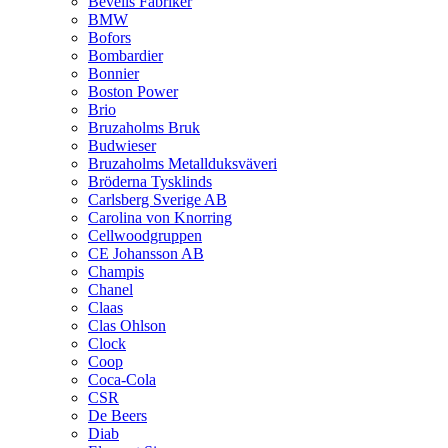
Bevells Fabriker
BMW
Bofors
Bombardier
Bonnier
Boston Power
Brio
Bruzaholms Bruk
Budwieser
Bruzaholms Metallduksväveri
Bröderna Tysklinds
Carlsberg Sverige AB
Carolina von Knorring
Cellwoodgruppen
CE Johansson AB
Champis
Chanel
Claas
Clas Ohlson
Clock
Coop
Coca-Cola
CSR
De Beers
Diab