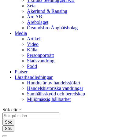
Yxhults Stenhuggeri AB
Zeta
Åkerlund & Rausing
Åre AB
Årebolaget
Örsundsbro Ångbåtsbolag
Media
Artikel
Video
Källa
Personporträtt
Stadsvandring
Podd
Platser
Lärarhandledningar
Hundra år av handelssjöfart
Handelshistoriska vandringar
Samhällsskydd och beredskap
Miljömässig hållbarhet
Sök efter:
Sök
Sök