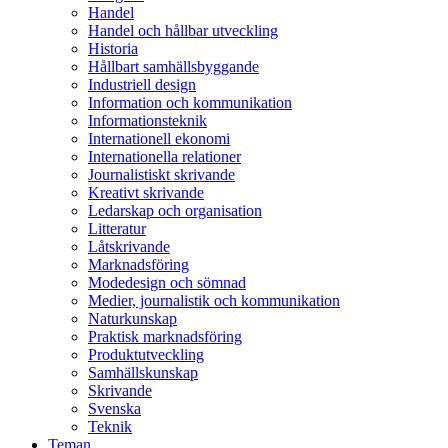
Handel
Handel och hållbar utveckling
Historia
Hållbart samhällsbyggande
Industriell design
Information och kommunikation
Informationsteknik
Internationell ekonomi
Internationella relationer
Journalistiskt skrivande
Kreativt skrivande
Ledarskap och organisation
Litteratur
Låtskrivande
Marknadsföring
Modedesign och sömnad
Medier, journalistik och kommunikation
Naturkunskap
Praktisk marknadsföring
Produktutveckling
Samhällskunskap
Skrivande
Svenska
Teknik
Teman