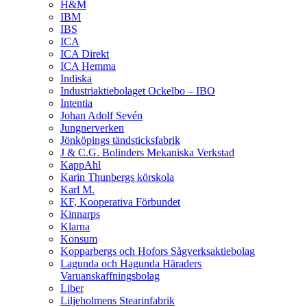
H&M
IBM
IBS
ICA
ICA Direkt
ICA Hemma
Indiska
Industriaktiebolaget Ockelbo – IBO
Intentia
Johan Adolf Sevén
Jungnerverken
Jönköpings tändsticksfabrik
J & C.G. Bolinders Mekaniska Verkstad
KappAhl
Karin Thunbergs körskola
Karl M.
KF, Kooperativa Förbundet
Kinnarps
Klarna
Konsum
Kopparbergs och Hofors Sågverksaktiebolag
Lagunda och Hagunda Häraders
Varuanskaffningsbolag
Liber
Liljeholmens Stearinfabrik