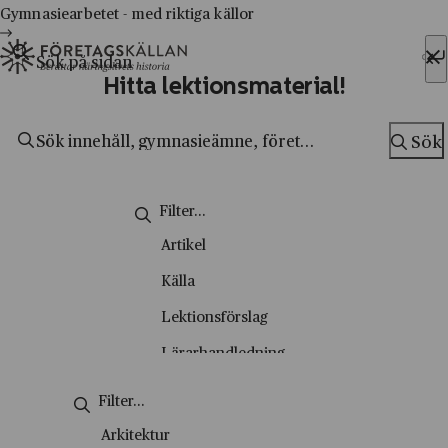
Gymnasiearbetet - med riktiga källor
Sök efter:
Hitta lektionsmaterial!
Hoppa till innehåll
Till innehåll
Sök
Sök
Artikel
Källa
Lektionsförslag
Lärarhandledning
Metodsida
Nyhetsbrev
Arkitektur