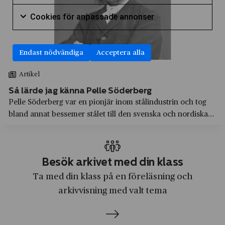
Markera för att samtycka till användning av Cookie
ABB
Arvika
Litteratur
Cookies för
Cookies för anpassade annonser
Absolut
Avesta
Markera för att samtycka till användning av Cookie
Låtskrivande
Accenture
Axelvold
Marknadsföring
Endast nödvändiga
Acceptera alla
Adidas
Beckholmen
Medier, journalistik och kommunikation
Artikel
Adlibris
Birkastaden
Modedesign och sömnad
Så lärde jag känna Pelle Söderberg
Aftonbladet
Blekinge län
Pelle Söderberg var en pionjär inom stålindustrin och tog
Naturkunskap
bland annat bessemer stålet till den svenska och nordiska
AGA
Bofors
Praktisk marknadsföring
marknaden. Författaren till en ny biografi om stålpionjären
Aktiebolaget Atlas
Bofors
berättar om projektet och om sin forskningsprocess.
Produktutveckling
Aktiebolaget Gasackumulator
Boliden
Samhällskunskap
Besök arkivet med din klass
Albert Bonniers Förlag
Bollnäs
Ta med din klass på en föreläsning och
Skrivande
Albert Samuelsson & Co
arkivvisning med valt tema
Borlänge
Svenska
Alfa Laval
Borås
Teknik
Algots