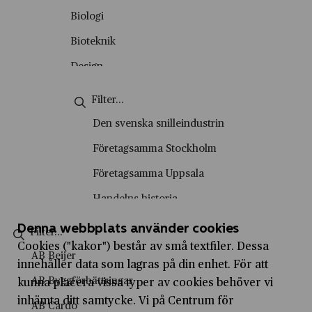
Okategoriserade
Biologi
Personporträtt
Bioteknik
Podd
Design
Skolvisning
Energiteknik
Stadsvandring
Engelska
Den svenska snilleindustrin
Tema
Entreprenörskap
Företagsamma Stockholm
Video
Entreprenörskap och företagande
Företagsamma Uppsala
Film- och tv-produktion
Handelns historia
Fysik
Handelshistoriska vandringar
Denna webbplats använder cookies
Företagsekonomi
Cookies ("kakor") består av små textfiler. Dessa
Historiesyner
AB Beijer
innehåller data som lagras på din enhet. För att
Försäljning och kundservice
History marketing
AB Byggförbättringar
kunna placera vissa typer av cookies behöver vi
Geografi
IVA Entreprenörskapsakademi
inhämta ditt samtycke. Vi på Centrum för
AB Cardo