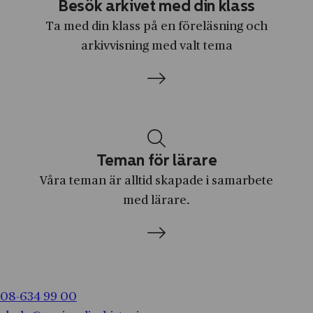
Brodda
Besök arkivet med din klass
Alimak
Ta med din klass på en föreläsning och
Bromma
arkivvisning med valt tema
Allis‑Chalmers
Brunnsparken
Apotea
Burträsk
Apotekarnes Mineralvatten AB
Båstad
Apple
Dala-Järna
Arla Foods
Dalarnas län
Teman för lärare
Arvid Nordquist
Dalarö
Våra teman är alltid skapade i samarbete
Asea
med lärare.
Djurgården
Astra
Djursholm
Astrid Lindgren AB
Ed
Ateljé Lyktan
Edeby
08-634 99 00
Atlas Copco
Edsbyn