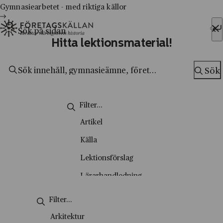
Gymnasiearbetet - med riktiga källor
Sök efter:
Hitta lektionsmaterial!
Hoppa till innehåll
Till innehåll
Sök
Sök
Artikel
Källa
Lektionsförslag
Lärarhandledning
Metodsida
Nyhetsbrev
Arkitektur