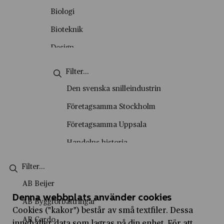
Okategoriserade
Biologi
Personporträtt
Bioteknik
Podd
Design
Skolvisning
Energiteknik
Stadsvandring
Engelska
Den svenska snilleindustrin
Tema
Entreprenörskap
Företagsamma Stockholm
Video
Entreprenörskap och företagande
Företagsamma Uppsala
Film- och tv-produktion
Handelns historia
Fysik
Handelshistoriska vandringar
Företagsekonomi
Historiesyner
AB Beijer
Försäljning och kundservice
History marketing
Denna webbplats använder cookies
AB Byggförbättringar
Geografi
Cookies ("kakor") består av små textfiler. Dessa
IVA Entreprenörskapsakademi
AB Cardo
innehåller data som lagras på din enhet. För att