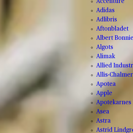
Accenture
Adidas
Adlibris
Aftonbladet
Albert Bonnie
Algots
Alimak
Allied Indust
Allis-Chalmer
Apotea
Apple
Apotekarnes 
Asea
Astra
Astrid Lindg