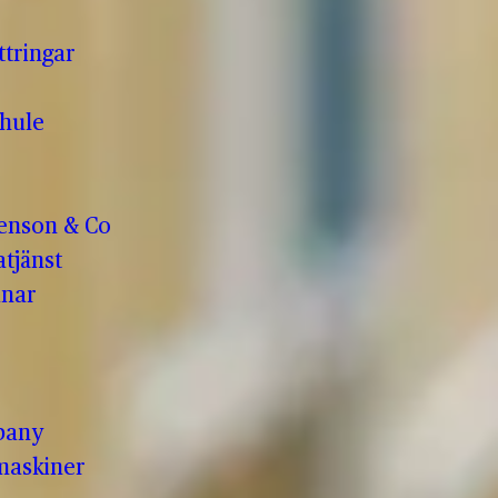
ttringar
hule
enson & Co
tjänst
anar
pany
maskiner