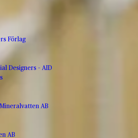
rs Förlag
rial Designers – AID
s
Mineralvatten AB
ren AB