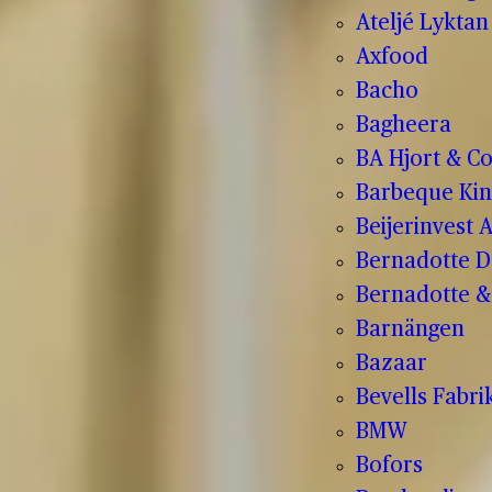
Ateljé Lyktan
Axfood
Bacho
Bagheera
BA Hjort & C
Barbeque Kin
Beijerinvest 
Bernadotte D
Bernadotte & 
Barnängen
Bazaar
Bevells Fabri
BMW
Bofors