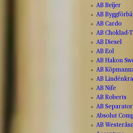
AB Beijer
AB Byggförbä
AB Cardo
AB Choklad-T
AB Diesel
AB Eol
AB Hakon Sw
AB Köpmanna
AB Lindénkr
AB Nife
AB Roberts
AB Separator
Absolut Com
AB Westerås