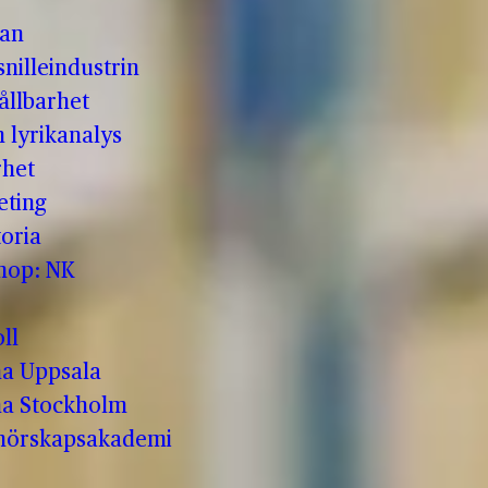
man
nilleindustrin
ållbarhet
h lyrikanalys
rhet
eting
oria
shop: NK
ll
a Uppsala
a Stockholm
enörskapsakademi