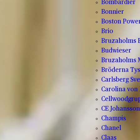
Bombardier
Bonnier
Boston Powe
Brio
Bruzaholms 
Budwieser
Bruzaholms M
Bröderna Tys
Carlsberg Sve
Carolina von
Cellwoodgru
CE Johansson
Champis
Chanel
Claas