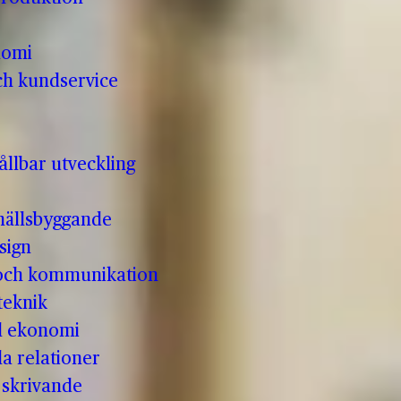
nomi
ch kundservice
llbar utveckling
hällsbyggande
sign
 och kommunikation
teknik
ll ekonomi
la relationer
t skrivande