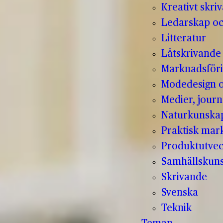
Kreativt skri
Ledarskap oc
Litteratur
Låtskrivande
Marknadsför
Modedesign 
Medier, jour
Naturkunska
Praktisk mar
Produktutvec
Samhällskun
Skrivande
Svenska
Teknik