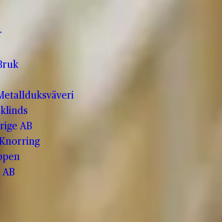
r
Bruk
etallduksväveri
klinds
rige AB
 Knorring
ppen
 AB