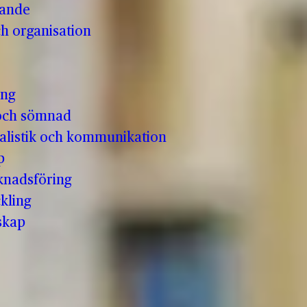
vande
h organisation
ing
och sömnad
nalistik och kommunikation
p
knadsföring
kling
skap