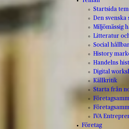
Teman
Startsida te
Den svenska s
Miljömässig h
Litteratur oc
Social hållba
History mark
Handelns hist
Digital work
Källkritik
Starta från no
Företagsamm
Företagsamm
IVA Entrepr
Företag