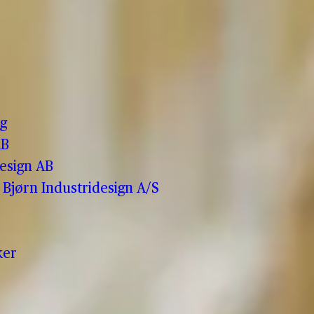
o
g
AB
esign AB
Bjørn Industridesign A/S
ker