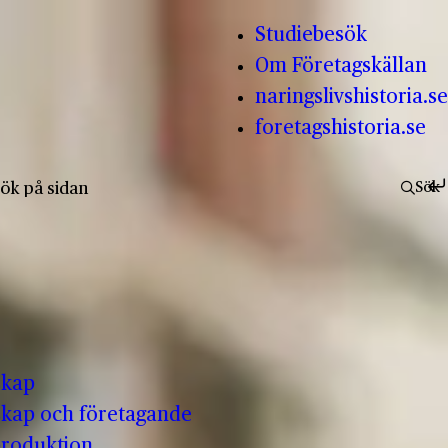
Studiebesök
Om Företagskällan
naringslivshistoria.se
foretagshistoria.se
fter:
Sök
skap
kap och företagande
produktion