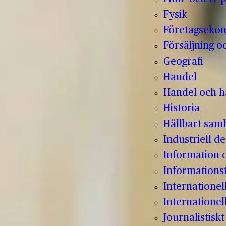
Fysik
Företagseko
Försäljning o
Geografi
Handel
Handel och hå
Historia
Hållbart sam
Industriell de
Information
Informations
Internatione
Internationel
Journalistisk