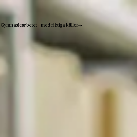
Gymnasiearbetet - med riktiga källor