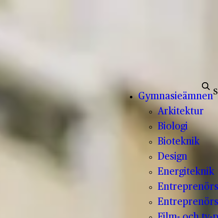
Sök e
Gymnasieämnen
Arkitektur
Biologi
Bioteknik
Design
Energiteknik
Entreprenör
Entreprenörs
Film- och tv-