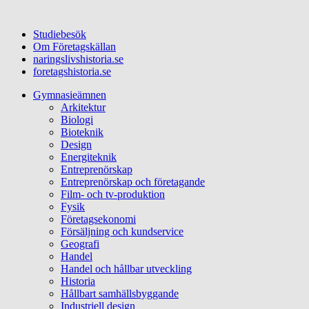
Studiebesök
Om Företagskällan
naringslivshistoria.se
foretagshistoria.se
Gymnasieämnen
Arkitektur
Biologi
Bioteknik
Design
Energiteknik
Entreprenörskap
Entreprenörskap och företagande
Film- och tv-produktion
Fysik
Företagsekonomi
Försäljning och kundservice
Geografi
Handel
Handel och hållbar utveckling
Historia
Hållbart samhällsbyggande
Industriell design