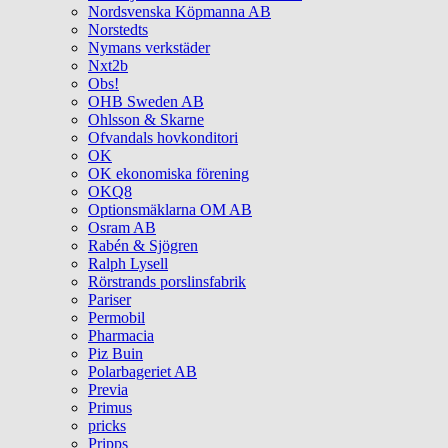
Nordsvenska Köpmanna AB
Norstedts
Nymans verkstäder
Nxt2b
Obs!
OHB Sweden AB
Ohlsson & Skarne
Ofvandals hovkonditori
OK
OK ekonomiska förening
OKQ8
Optionsmäklarna OM AB
Osram AB
Rabén & Sjögren
Ralph Lysell
Rörstrands porslinsfabrik
Pariser
Permobil
Pharmacia
Piz Buin
Polarbageriet AB
Previa
Primus
pricks
Pripps