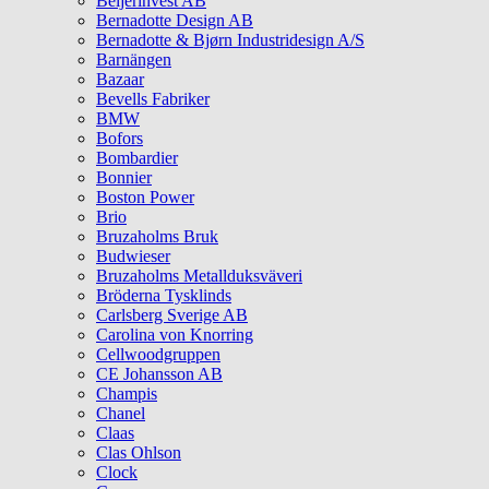
Beijerinvest AB
Bernadotte Design AB
Bernadotte & Bjørn Industridesign A/S
Barnängen
Bazaar
Bevells Fabriker
BMW
Bofors
Bombardier
Bonnier
Boston Power
Brio
Bruzaholms Bruk
Budwieser
Bruzaholms Metallduksväveri
Bröderna Tysklinds
Carlsberg Sverige AB
Carolina von Knorring
Cellwoodgruppen
CE Johansson AB
Champis
Chanel
Claas
Clas Ohlson
Clock