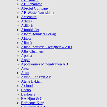
AB Separator
Absolut Company
AB Westeråsmaskiner
Accenture
Adidas
Adlibris
Aftonbladet
Albert Bonniers Förlag
Algots
Alimak
Allied Industrial Designers – AID
Allis-Chalmers
Apotea
Apple
Apotekarnes Mineralvatten AB
Asea
Astra
Astrid Lindgren AB
Ateljé Lyktan
Axfood
Bacho
Bagheera
BA Hjort & Co
Barbeque King