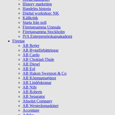
History marketing
Handelns historia
Digital workshop: NK
Källkritik
Starta från noll
Företagsamma Uppsala
Företagsamma Stockholm
IVA Entreprenörskapsakademi
Företag
AB Beijer
AB Byggförbättringar
AB Cardo
AB Choklad-Thule
AB Diesel
AB Eol
AB Hakon Swenson & Co
AB Köpmannatjänst
AB Lindénkranar
AB Nife
AB Roberts
AB Separator
Absolut Company
AB Westeråsmaskiner
Accenture
Adidas