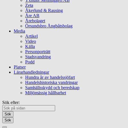
Yxhults Stenhuggeri AB
Zeta
Åkerlund & Rausing
Åre AB
Årebolaget
Örsundsbro Ångbåtsbolag
Media
Artikel
Video
Källa
Personporträtt
Stadsvandring
Podd
Platser
Lärarhandledningar
Hundra år av handelssjöfart
Handelshistoriska vandringar
Samhällsskydd och beredskap
Miljömässig hållbarhet
Sök efter:
Sök
Sök