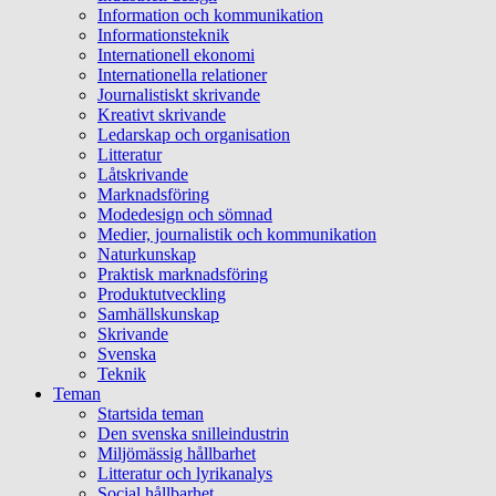
Information och kommunikation
Informationsteknik
Internationell ekonomi
Internationella relationer
Journalistiskt skrivande
Kreativt skrivande
Ledarskap och organisation
Litteratur
Låtskrivande
Marknadsföring
Modedesign och sömnad
Medier, journalistik och kommunikation
Naturkunskap
Praktisk marknadsföring
Produktutveckling
Samhällskunskap
Skrivande
Svenska
Teknik
Teman
Startsida teman
Den svenska snilleindustrin
Miljömässig hållbarhet
Litteratur och lyrikanalys
Social hållbarhet