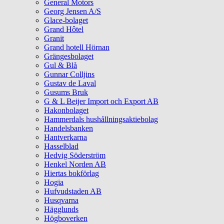
General Motors
Georg Jensen A/S
Glace-bolaget
Grand Hôtel
Granit
Grand hotell Hörnan
Grängesbolaget
Gul & Blå
Gunnar Colljins
Gustav de Laval
Gusums Bruk
G & L Beijer Import och Export AB
Hakonbolaget
Hammerdals hushållningsaktiebolag
Handelsbanken
Hantverkarna
Hasselblad
Hedvig Söderström
Henkel Norden AB
Hiertas bokförlag
Hogia
Hufvudstaden AB
Husqvarna
Hägglunds
Högboverken