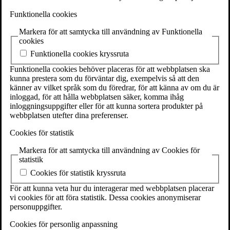
Funktionella cookies
Markera för att samtycka till användning av Funktionella
Studiebesök
cookies
Om Företagskällan
Funktionella cookies kryssruta
naringslivshistoria.se
foretagshistoria.se
Funktionella cookies behöver placeras för att webbplatsen ska
kunna prestera som du förväntar dig, exempelvis så att den
känner av vilket språk som du föredrar, för att känna av om du är
inloggad, för att hålla webbplatsen säker, komma ihåg
inloggningsuppgifter eller för att kunna sortera produkter på
webbplatsen utefter dina preferenser.
Gymnasieämnen
Arkitektur
Cookies för statistik
Biologi
Bioteknik
Markera för att samtycka till användning av Cookies för
Design
statistik
Energiteknik
Entreprenörskap
Cookies för statistik kryssruta
Entreprenörskap och företagande
För att kunna veta hur du interagerar med webbplatsen placerar
Film- och tv-produktion
vi cookies för att föra statistik. Dessa cookies anonymiserar
Fysik
personuppgifter.
Företagsekonomi
Försäljning och kundservice
Cookies för personlig anpassning
Geografi