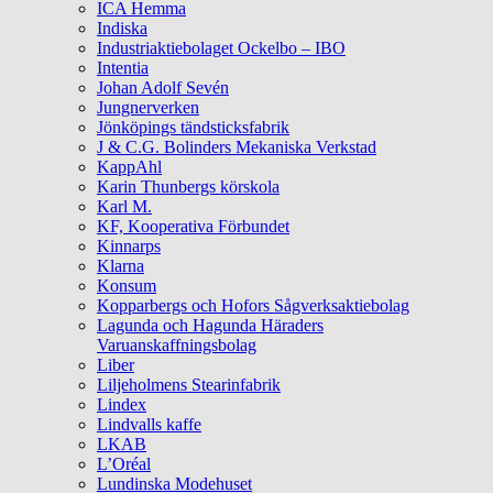
ICA Hemma
Indiska
Industriaktiebolaget Ockelbo – IBO
Intentia
Johan Adolf Sevén
Jungnerverken
Jönköpings tändsticksfabrik
J & C.G. Bolinders Mekaniska Verkstad
KappAhl
Karin Thunbergs körskola
Karl M.
KF, Kooperativa Förbundet
Kinnarps
Klarna
Konsum
Kopparbergs och Hofors Sågverksaktiebolag
Lagunda och Hagunda Häraders
Varuanskaffningsbolag
Liber
Liljeholmens Stearinfabrik
Lindex
Lindvalls kaffe
LKAB
L’Oréal
Lundinska Modehuset