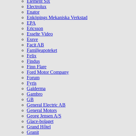
Element Six
Electrolux
Enator
Enköpings Mekaniska Verkstad
EPA
Ericsson
Esselte Video
Essve
Facit AB
Familjeapoteket
Felix
Findus
Finn Flare
Ford Motor Company
Forum
Fyris
Galderma
Gambro
GB
General Electric AB
General Motors
Georg Jensen A/S
Glace-bolaget
Grand Hôtel
Granit