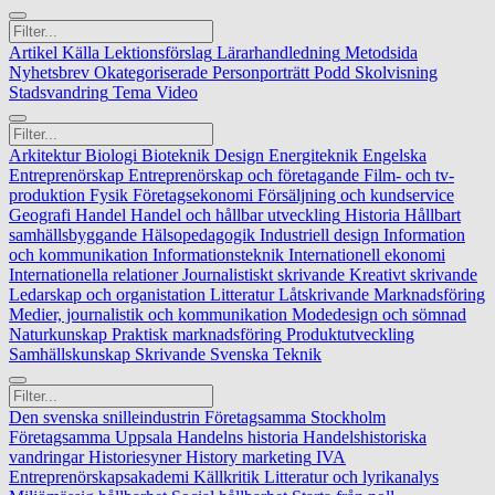
Artikel
Källa
Lektionsförslag
Lärarhandledning
Metodsida
Nyhetsbrev
Okategoriserade
Personporträtt
Podd
Skolvisning
Stadsvandring
Tema
Video
Arkitektur
Biologi
Bioteknik
Design
Energiteknik
Engelska
Entreprenörskap
Entreprenörskap och företagande
Film- och tv-
produktion
Fysik
Företagsekonomi
Försäljning och kundservice
Geografi
Handel
Handel och hållbar utveckling
Historia
Hållbart
samhällsbyggande
Hälsopedagogik
Industriell design
Information
och kommunikation
Informationsteknik
Internationell ekonomi
Internationella relationer
Journalistiskt skrivande
Kreativt skrivande
Ledarskap och organistation
Litteratur
Låtskrivande
Marknadsföring
Medier, journalistik och kommunikation
Modedesign och sömnad
Naturkunskap
Praktisk marknadsföring
Produktutveckling
Samhällskunskap
Skrivande
Svenska
Teknik
Den svenska snilleindustrin
Företagsamma Stockholm
Företagsamma Uppsala
Handelns historia
Handelshistoriska
vandringar
Historiesyner
History marketing
IVA
Entreprenörskapsakademi
Källkritik
Litteratur och lyrikanalys