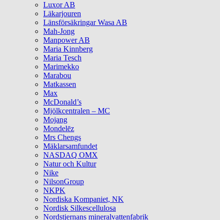
Luxor AB
Läkarjouren
Länsförsäkringar Wasa AB
Mah-Jong
Manpower AB
Maria Kinnberg
Maria Tesch
Marimekko
Marabou
Matkassen
Max
McDonald’s
Mjölkcentralen – MC
Mojang
Mondelēz
Mrs Chengs
Mäklarsamfundet
NASDAQ OMX
Natur och Kultur
Nike
NilsonGroup
NKPK
Nordiska Kompaniet, NK
Nordisk Silkescellulosa
Nordstjernans mineralvattenfabrik