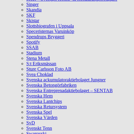
Singer
Skandia
SKF
Skistar
Slottsbiografen i Uppsala
Speceristernas Varuinköp
Spendrups Bryggeri
Spotify
SSAB
Stadium
Stena Metall
S:t Eriksmässan
Sture Carlsson Foto AB
Svea Choklad
Svenska ackumulatoraktiebolaget Jungner
Svenska Betongörfabriken
Svenska Entreprenadaktiebolaget – SENTAB
Svenska Hem
Svenska Lantchips
Svenska Retursystem
Svenska Spel
Svenska Värden
SvD
Svenskt Tenn
Swarovski