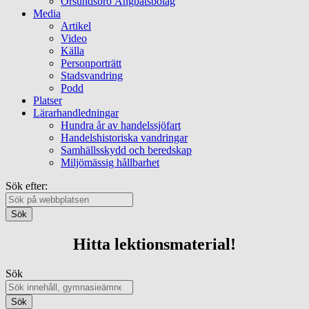
Örsundsbro Ångbåtsbolag
Media
Artikel
Video
Källa
Personporträtt
Stadsvandring
Podd
Platser
Lärarhandledningar
Hundra år av handelssjöfart
Handelshistoriska vandringar
Samhällsskydd och beredskap
Miljömässig hållbarhet
Sök efter:
Sök
Hitta lektionsmaterial!
Sök
Sök