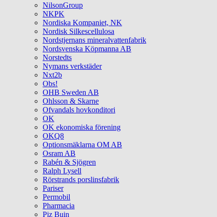
NilsonGroup
NKPK
Nordiska Kompaniet, NK
Nordisk Silkescellulosa
Nordstjernans mineralvattenfabrik
Nordsvenska Köpmanna AB
Norstedts
Nymans verkstäder
Nxt2b
Obs!
OHB Sweden AB
Ohlsson & Skarne
Ofvandals hovkonditori
OK
OK ekonomiska förening
OKQ8
Optionsmäklarna OM AB
Osram AB
Rabén & Sjögren
Ralph Lysell
Rörstrands porslinsfabrik
Pariser
Permobil
Pharmacia
Piz Buin