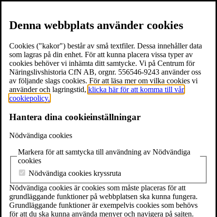
Hoppa till innehåll
Till innehåll
Denna webbplats använder cookies
Gymnasiearbetet - med riktiga källor
Cookies ("kakor") består av små textfiler. Dessa innehåller data
som lagras på din enhet. För att kunna placera vissa typer av
cookies behöver vi inhämta ditt samtycke. Vi på Centrum för
Näringslivshistoria CfN AB, orgnr. 556546-9243 använder oss
av följande slags cookies. För att läsa mer om vilka cookies vi
använder och lagringstid,
klicka här för att komma till vår
cookiepolicy.
Hantera dina cookieinställningar
Nödvändiga cookies
Markera för att samtycka till användning av Nödvändiga
cookies
Nödvändiga cookies kryssruta
Nödvändiga cookies är cookies som måste placeras för att
grundläggande funktioner på webbplatsen ska kunna fungera.
Grundläggande funktioner är exempelvis cookies som behövs
för att du ska kunna använda menyer och navigera på sajten.