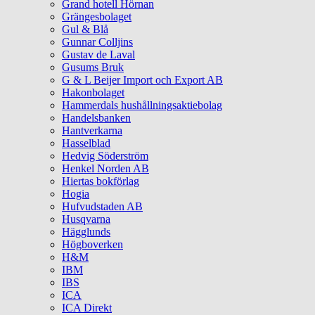
Grand hotell Hörnan
Grängesbolaget
Gul & Blå
Gunnar Colljins
Gustav de Laval
Gusums Bruk
G & L Beijer Import och Export AB
Hakonbolaget
Hammerdals hushållningsaktiebolag
Handelsbanken
Hantverkarna
Hasselblad
Hedvig Söderström
Henkel Norden AB
Hiertas bokförlag
Hogia
Hufvudstaden AB
Husqvarna
Hägglunds
Högboverken
H&M
IBM
IBS
ICA
ICA Direkt