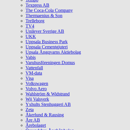
Texpress AB
The Coca-Cola Company
Thermaenius & Son
Trelleborg
TV4
Unilever Sverige AB
UKK
Uppsala Business Park
Uppsala Cementgjuteri
Upsala Ångqvarns Aktiebolag
Vabis
Varuhusföreningen Domus
Vattenfall
VM-data
Visa
Volkswagen
Volvo Aero
Wahlström & Widstrand
Wij Valsverk
Yxhults Stenhuggeri AB
Zeta
Åkerlund & Rausing
Åre AB
Årebolaget