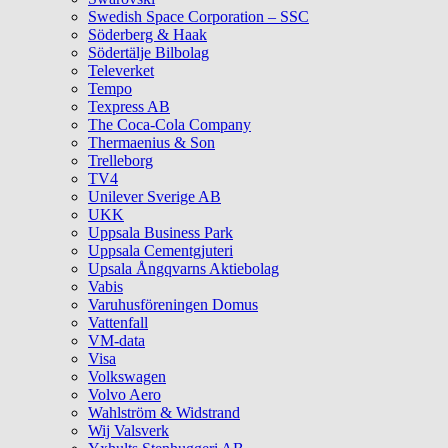
Swedish Space Corporation – SSC
Söderberg & Haak
Södertälje Bilbolag
Televerket
Tempo
Texpress AB
The Coca-Cola Company
Thermaenius & Son
Trelleborg
TV4
Unilever Sverige AB
UKK
Uppsala Business Park
Uppsala Cementgjuteri
Upsala Ångqvarns Aktiebolag
Vabis
Varuhusföreningen Domus
Vattenfall
VM-data
Visa
Volkswagen
Volvo Aero
Wahlström & Widstrand
Wij Valsverk