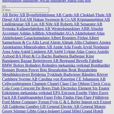
Miljömässig hållbarhet
Social hållbarhet
Starta från noll
AB Beijer
AB Byggförbättringar
AB Cardo
AB Choklad-Thule
AB
Diesel
AB Eol
AB Hakan Swenson & Co
AB Köpmannatjänst
AB
Lindénkranar
AB Lux
AB Nife
AB Roberts
AB Separator
AB
Svenska Kullagerfabriken
AB Westeråsmaskiner
ABB
Absolut
Accenture
Adidas
Adlibris
Aftonbladet
AGA
Aktiebolaget Atlas
Aktiebolaget Gasackumulator
Albert Bonniers Förlag
Albert
Samuelsson & Co
Alfa Laval
Algots
Alimak
Allis‑Chalmers
Apotea
Apotekarnes Mineralvatten AB
Apple
Arla Foods
Arvid Nordquist
Asea
Astra
Astrid Lindgren AB
Ateljé Lyktan
Atlas Copco
Autoliv
Axfood
BA Hjort & Co
Bacho
Bagheera
Barbeque King
Barnängen
Bazaar
Beijerinvest AB
Bergsund
Bevells Fabriker
BMW
Bofors
Bolinders
Bolinders mekaniska verkstad
Bombardier
Bonnier
Boston Power
Brio
Bruzaholms Bruk
Bruzaholms
Metallduksväveri
Bröderna Tysklinds
Budwieser
Bångbro Rörver
Carlsberg Sverige AB
Carolina von Knorring
CE Johansson AB
Cellwoodgruppen
Champis
Chanel
Claas
Clas Ohlson
Clock
Coca-
Cola
Coop
Crescent
De Beers
Diab
Electrolux
Element Six
Enator
Enköpings mekaniska verkstad
EPA
Ericsson
Esselte Video
Essve
Facit AB
Familjeapoteket
Fazer
Felix
Findus
Finn Flare
Fjällräven
Ford Motor Company
Forum
Fyris
G & L Beijer Import och Export
AB
Galderma
Gambro
GB
General Electric AB
General Motors
Georg Sörman
Gibbs
Glace-bolaget
Grand Hôtel
Grand Hotell