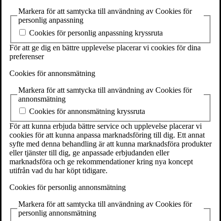
Handel
Markera för att samtycka till användning av Cookies för
Handel och hållbar utveckling
personlig anpassning
Historia
Cookies för personlig anpassning kryssruta
Hållbart samhällsbyggande
Industriell design
För att ge dig en bättre upplevelse placerar vi cookies för dina
Information och kommunikation
preferenser
Informationsteknik
Internationell ekonomi
Cookies för annonsmätning
Internationella relationer
Journalistiskt skrivande
Markera för att samtycka till användning av Cookies för
Kreativt skrivande
annonsmätning
Ledarskap och organisation
Cookies för annonsmätning kryssruta
Litteratur
Låtskrivande
För att kunna erbjuda bättre service och upplevelse placerar vi
Marknadsföring
cookies för att kunna anpassa marknadsföring till dig. Ett annat
Modedesign och sömnad
syfte med denna behandling är att kunna marknadsföra produkter
Medier, journalistik och kommunikation
eller tjänster till dig, ge anpassade erbjudanden eller
Naturkunskap
marknadsföra och ge rekommendationer kring nya koncept
Praktisk marknadsföring
utifrån vad du har köpt tidigare.
Produktutveckling
Samhällskunskap
Cookies för personlig annonsmätning
Skrivande
Svenska
Markera för att samtycka till användning av Cookies för
Teknik
personlig annonsmätning
Teman