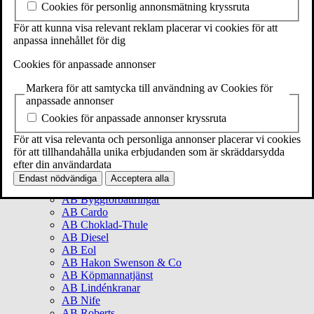
Cookies för personlig annonsmätning kryssruta
Startsida teman
Den svenska snilleindustrin
För att kunna visa relevant reklam placerar vi cookies för att
Miljömässig hållbarhet
anpassa innehållet för dig
Litteratur och lyrikanalys
Social hållbarhet
Cookies för anpassade annonser
History marketing
Handelns historia
Markera för att samtycka till användning av Cookies för
Digital workshop: NK
anpassade annonser
Källkritik
Cookies för anpassade annonser kryssruta
Starta från noll
Företagsamma Uppsala
För att visa relevanta och personliga annonser placerar vi cookies
Företagsamma Stockholm
för att tillhandahålla unika erbjudanden som är skräddarsydda
IVA Entreprenörskapsakademi
efter din användardata
Företag
Endast nödvändiga
Acceptera alla
AB Beijer
AB Byggförbättringar
AB Cardo
AB Choklad-Thule
AB Diesel
AB Eol
AB Hakon Swenson & Co
AB Köpmannatjänst
AB Lindénkranar
AB Nife
AB Roberts