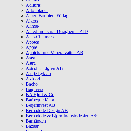
Adlibris
Aftonbladet
Albert Bonniers Förlag
Algots
Alimak
Allied Industrial Designers – AID
Allis-Chalmers
Apotea
Apple
Apotekarnes Mineralvatten AB
Asea
Astra
Astrid Lindgren AB
Ateljé Lyktan
Axfood
Bacho
Bagheera
BA Hjort & Co
Barbeque King
Beijerinvest AB
Bernadotte Design AB
Bernadotte & Bjørn Industridesign A/S
Barnängen
Bazaar