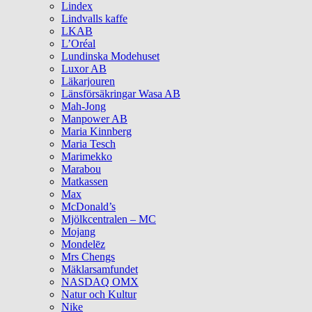
Lindex
Lindvalls kaffe
LKAB
L’Oréal
Lundinska Modehuset
Luxor AB
Läkarjouren
Länsförsäkringar Wasa AB
Mah-Jong
Manpower AB
Maria Kinnberg
Maria Tesch
Marimekko
Marabou
Matkassen
Max
McDonald’s
Mjölkcentralen – MC
Mojang
Mondelēz
Mrs Chengs
Mäklarsamfundet
NASDAQ OMX
Natur och Kultur
Nike