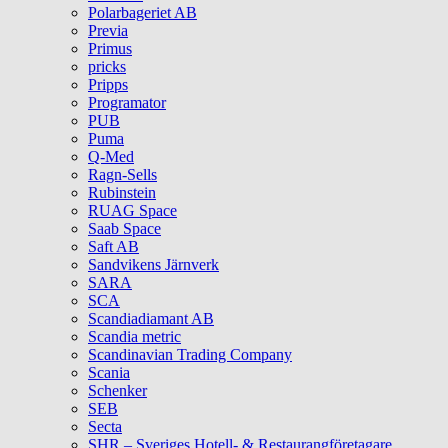
Polarbageriet AB
Previa
Primus
pricks
Pripps
Programator
PUB
Puma
Q‑Med
Ragn-Sells
Rubinstein
RUAG Space
Saab Space
Saft AB
Sandvikens Järnverk
SARA
SCA
Scandiadiamant AB
Scandia metric
Scandinavian Trading Company
Scania
Schenker
SEB
Secta
SHR – Sveriges Hotell- & Restaurangföretagare