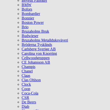
Bevells Fabriker
BMW
Bofors
Bombardier
Bonnier
Boston Power
Brio
Bruzaholms Bruk
Budwieser
Bruzaholms Metallduksväveri
Bröderna Tysklinds
Carlsberg Sverige AB
Carolina von Knorring
Cellwoodgruppen
CE Johansson AB
Champis
Chanel
Claas
Clas Ohlson
Clock
Coop
Coca-Cola
CSR
De Beers
Diab