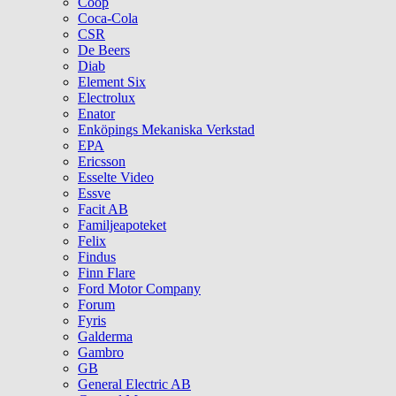
Coop
Coca-Cola
CSR
De Beers
Diab
Element Six
Electrolux
Enator
Enköpings Mekaniska Verkstad
EPA
Ericsson
Esselte Video
Essve
Facit AB
Familjeapoteket
Felix
Findus
Finn Flare
Ford Motor Company
Forum
Fyris
Galderma
Gambro
GB
General Electric AB