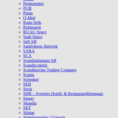
Programator
PUB
Puma
Q‑Med
Ragn-Sells
Rubinstein
RUAG Space
Saab Space
Saft AB
Sandvikens Järnverk
SARA
SCA
Scandiadiamant AB
Scandia metric
Scandinavian Trading Company
Scania
Schenker
SEB
Secta
SHR – Sveriges Hotell- & Restaurangföretagare
Singer
Skandia
SKF
Skistar
Slottsbiografen i Uppsala