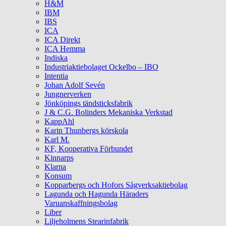
H&M
IBM
IBS
ICA
ICA Direkt
ICA Hemma
Indiska
Industriaktiebolaget Ockelbo – IBO
Intentia
Johan Adolf Sevén
Jungnerverken
Jönköpings tändsticksfabrik
J & C.G. Bolinders Mekaniska Verkstad
KappAhl
Karin Thunbergs körskola
Karl M.
KF, Kooperativa Förbundet
Kinnarps
Klarna
Konsum
Kopparbergs och Hofors Sågverksaktiebolag
Lagunda och Hagunda Häraders
Varuanskaffningsbolag
Liber
Liljeholmens Stearinfabrik