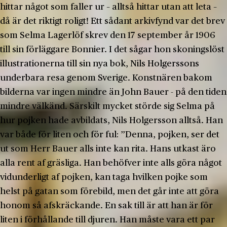
hittar något som faller ur – alltså hittar utan att leta –
då är det riktigt roligt! Ett sådant arkivfynd var det brev
som Selma Lagerlöf skrev den 17 september år 1906
till sin förläggare Bonnier. I det sågar hon skoningslöst
illustrationerna till sin nya bok, Nils Holgerssons
underbara resa genom Sverige. Konstnären bakom
bilderna var ingen mindre än John Bauer - på den tiden
mindre välkänd. Särskilt mycket störde sig Selma på
hur pojken hade avbildats, Nils Holgersson alltså. Han
var både för liten och för ful: ”Denna, pojken, ser det
ut som Herr Bauer alls inte kan rita. Hans utkast äro
alla rent af gräsliga. Han behöfver inte alls göra något
vidunderligt af pojken, kan taga hvilken pojke som
helst på gatan som förebild, men det går inte att göra
honom så afskräckande. En sak till är att han är för
liten i förhållande till djuren. Han måste vara ett par