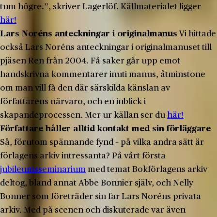
tum högre.”, skriver Lagerlöf. Källmaterialet ligger
här!
Lars Noréns anteckningar i originalmanus
Vi hittade
också Lars Noréns anteckningar i originalmanuset till
pjäsen Ren från 2004. Få saker går upp emot
handskrivna kommentarer inuti manus, åtminstone
om man vill få den där särskilda känslan av
författarens närvaro, och en inblick i
skapandeprocessen. Mer ur källan ser du
här!
Författare håller alltid kontakt med sin förläggare
Så, förutom spännande fynd – på vilka andra sätt är
förlagens arkiv intressanta? På vårt första
jubileumsseminarium
med temat Bokförlagens arkiv
deltog, bland annat Abbe Bonnier själv, och Nelly
Bonner som företräder sin far Lars Noréns privata
arkiv. Med på scenen och diskuterade var även