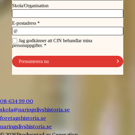
08-634 99 00
skola@naringslivshistoria.se
foretagshistoria.se
naringslivshistoria.se