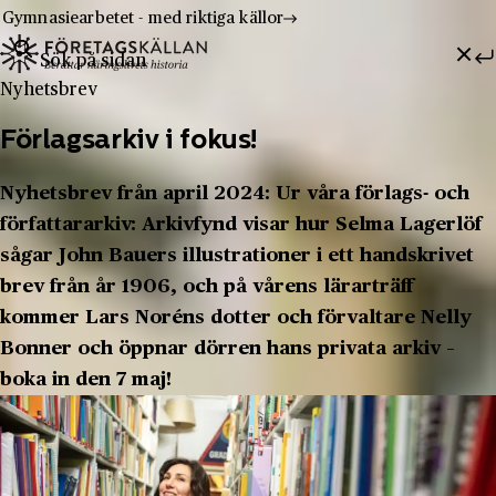
Gymnasiearbetet - med riktiga källor
Sök efter:
Hoppa till innehåll
Till innehåll
Nyhetsbrev
Förlagsarkiv i fokus!
Nyhetsbrev från april 2024: Ur våra förlags- och
författararkiv: Arkivfynd visar hur Selma Lagerlöf
sågar John Bauers illustrationer i ett handskrivet
brev från år 1906, och på vårens lärarträff
kommer Lars Noréns dotter och förvaltare Nelly
Bonner och öppnar dörren hans privata arkiv –
boka in den 7 maj!