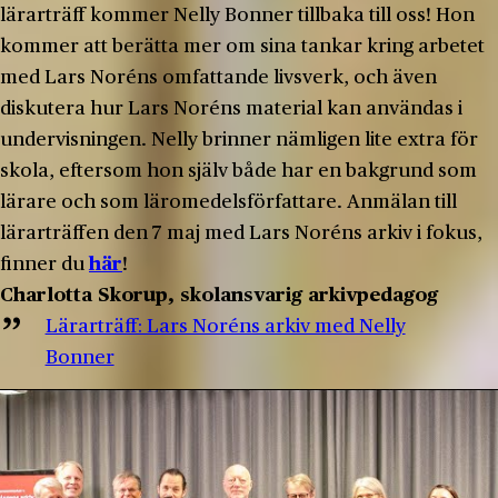
lärarträff kommer Nelly Bonner tillbaka till oss! Hon
kommer att berätta mer om sina tankar kring arbetet
med Lars Noréns omfattande livsverk, och även
diskutera hur Lars Noréns material kan användas i
undervisningen. Nelly brinner nämligen lite extra för
skola, eftersom hon själv både har en bakgrund som
lärare och som läromedelsförfattare. Anmälan till
lärarträffen den 7 maj med Lars Noréns arkiv i fokus,
finner du
här
!
Charlotta Skorup, skolansvarig arkivpedagog
Lärarträff: Lars Noréns arkiv med Nelly
Bonner