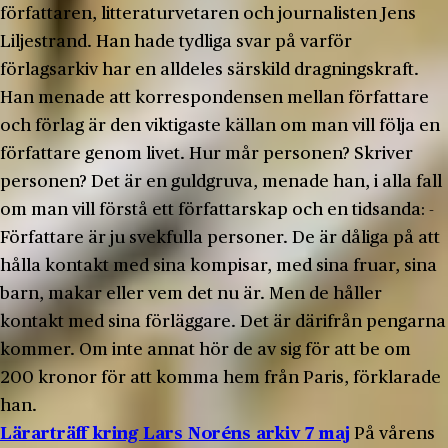
författaren, litteraturvetaren och journalisten Jens
Liljestrand. Han hade tydliga svar på varför
förlagsarkiv har en alldeles särskild dragningskraft.
Han menade att korrespondensen mellan författare
och förlag är den viktigaste källan om man vill följa en
författare genom livet. Hur mår personen? Skriver
personen? Det är en guldgruva, menade han, i alla fall
om man vill förstå ett författarskap och en tidsanda: -
Författare är ju svekfulla personer. De är dåliga på att
hålla kontakt med sina kompisar, med sina fruar, sina
barn, makar eller vem det nu är. Men de håller
kontakt med sina förläggare. Det är därifrån pengarna
kommer. Om inte annat hör de av sig för att be om
200 kronor för att komma hem från Paris, förklarade
han.
Lärarträff kring Lars Noréns arkiv 7 maj
På vårens