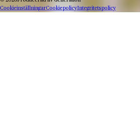
© 2026
Producerad av
Generation
Cookieinställningar
Cookiepolicy
Integritetspolicy