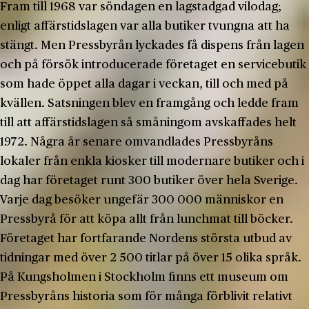
Fram till 1968 var söndagen en lagstadgad vilodag;
enligt affärstidslagen var alla butiker tvungna att ha
stängt. Men Pressbyrån lyckades få dispens från lagen
och på försök introducerade företaget en servicebutik
som hade öppet alla dagar i veckan, till och med på
kvällen. Satsningen blev en framgång och ledde fram
till att affärstidslagen så småningom avskaffades helt
1972. Några år senare omvandlades Pressbyråns
lokaler från enkla kiosker till modernare butiker och i
dag har företaget runt 300 butiker över hela Sverige.
Varje dag besöker ungefär 300 000 människor en
Pressbyrå för att köpa allt från lunchmat till böcker.
Företaget har fortfarande Nordens största utbud av
tidningar med över 2 500 titlar på över 15 olika språk.
På Kungsholmen i Stockholm finns ett museum om
Pressbyråns historia som för många förblivit relativt