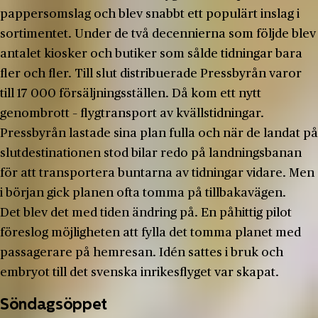
pappersomslag och blev snabbt ett populärt inslag i
sortimentet. Under de två decennierna som följde blev
antalet kiosker och butiker som sålde tidningar bara
fler och fler. Till slut distribuerade Pressbyrån varor
till 17 000 försäljningsställen. Då kom ett nytt
genombrott – flygtransport av kvällstidningar.
Pressbyrån lastade sina plan fulla och när de landat på
slutdestinationen stod bilar redo på landningsbanan
för att transportera buntarna av tidningar vidare. Men
i början gick planen ofta tomma på tillbakavägen.
Det blev det med tiden ändring på. En påhittig pilot
föreslog möjligheten att fylla det tomma planet med
passagerare på hemresan. Idén sattes i bruk och
embryot till det svenska inrikesflyget var skapat.
Söndagsöppet