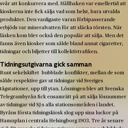
svår att konkurrera med. Hållhaken var emellertid att
kioskerna inte fick sälja vad som helst, bara utvalda
produkter. Den vanligaste varan förbipasserande
erbjöds var mineralvatten för att släcka törsten. När
läsken kom blev också den populär att sälja. Men det
fanns även kiosker som sålde bland annat cigaretter,
tidningar och biljetter till kollektivtrafiken.
Tidningsutgivarna gick samman
Runt sekelskiftet bubblade konflikter, mellan de som
sålde respektive gav ut tidningar vid Sveriges
tågstationer, upp till ytan. Lösningen blev att Svenska
Telegrambyrån fick ensamrätt på att sälja lösnummer
av tidningar vid SJ:s alla stationsområden i landet.
Byråns första tidningskiosk slog upp sina luckor på
Hamnplan i centrala Helsingborg 1903. Tre år senare