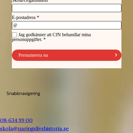
Snabbnavigering
08-634 99 00
skola@naringslivshistoria.se