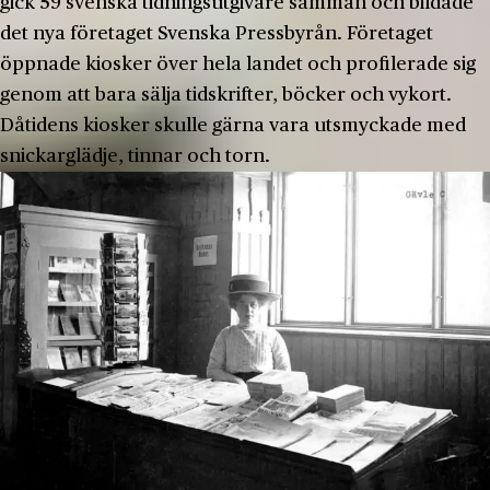
gick 59 svenska tidningsutgivare samman och bildade
det nya företaget Svenska Pressbyrån. Företaget
öppnade kiosker över hela landet och profilerade sig
genom att bara sälja tidskrifter, böcker och vykort.
Dåtidens kiosker skulle gärna vara utsmyckade med
snickarglädje, tinnar och torn.