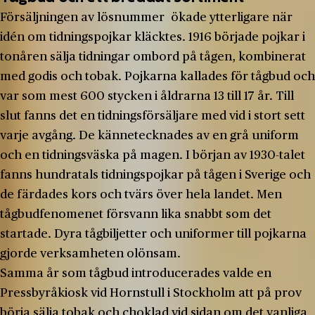
Försäljningen av lösnummer ökade ytterligare när
idén om tidningspojkar kläcktes. 1916 började pojkar i
tonåren sälja tidningar ombord på tågen, kombinerat
med godis och tobak. Pojkarna kallades för tågbud och
var som mest 600 stycken i åldrarna 13 till 17 år. Till
slut fanns det en tidningsförsäljare med vid i stort sett
varje avgång. De kännetecknades av en grå uniform
och en tidningsväska på magen. I början av 1930-talet
fanns hundratals tidningspojkar på tågen i Sverige och
de färdades kors och tvärs över hela landet. Men
tågbudfenomenet försvann lika snabbt som det
startade. Dyra tågbiljetter och uniformer till pojkarna
gjorde verksamheten olönsam.
Samma år som tågbud introducerades valde en
Pressbyråkiosk vid Hornstull i Stockholm att på prov
börja sälja tobak och choklad vid sidan om det vanliga