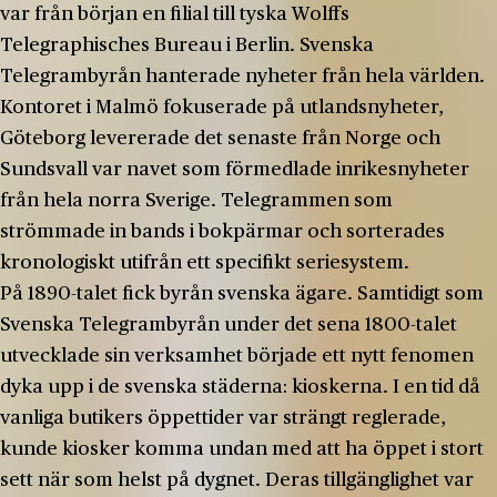
var från början en filial till tyska Wolffs
Telegraphisches Bureau i Berlin. Svenska
Telegrambyrån hanterade nyheter från hela världen.
Kontoret i Malmö fokuserade på utlandsnyheter,
Göteborg levererade det senaste från Norge och
Sundsvall var navet som förmedlade inrikesnyheter
från hela norra Sverige. Telegrammen som
strömmade in bands i bokpärmar och sorterades
kronologiskt utifrån ett specifikt seriesystem.
På 1890-talet fick byrån svenska ägare. Samtidigt som
Svenska Telegrambyrån under det sena 1800-talet
utvecklade sin verksamhet började ett nytt fenomen
dyka upp i de svenska städerna: kioskerna. I en tid då
vanliga butikers öppettider var strängt reglerade,
kunde kiosker komma undan med att ha öppet i stort
sett när som helst på dygnet. Deras tillgänglighet var