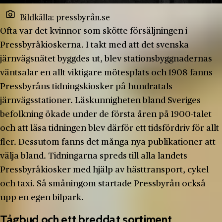
Bildkälla: pressbyrån.se
Ofta var det kvinnor som skötte försäljningen i
Pressbyråkioskerna. I takt med att det svenska
järnvägsnätet byggdes ut, blev stationsbyggnadernas
väntsalar en allt viktigare mötesplats och 1908 fanns
Pressbyråns tidningskiosker på hundratals
järnvägsstationer. Läskunnigheten bland Sveriges
befolkning ökade under de första åren på 1900-talet
och att läsa tidningen blev därför ett tidsfördriv för allt
fler. Dessutom fanns det många nya publikationer att
välja bland. Tidningarna spreds till alla landets
Pressbyråkiosker med hjälp av hästtransport, cykel
och taxi. Så småningom startade Pressbyrån också
upp en egen bilpark.
Tågbud och ett breddat sortiment