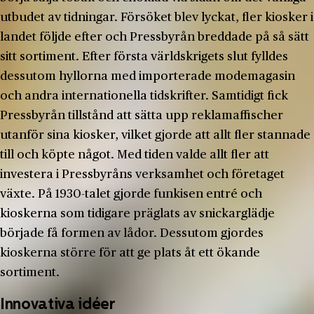
utbudet av tidningar. Försöket blev lyckat, fler kiosker i
landet följde efter och Pressbyrån breddade på så sätt
sitt sortiment. Efter första världskrigets slut fylldes
dessutom hyllorna med importerade modemagasin
och andra internationella tidskrifter. Samtidigt fick
Pressbyrån tillstånd att sätta upp reklamaffischer
utanför sina kiosker, vilket gjorde att allt fler stannade
till och köpte något. Med tiden valde allt fler att
investera i Pressbyråns verksamhet och företaget
växte. På 1930-talet gjorde funkisen entré och
kioskerna som tidigare präglats av snickarglädje
började få formen av lådor. Dessutom gjordes
kioskerna större för att ge plats åt ett ökande
sortiment.
Innovativa idéer