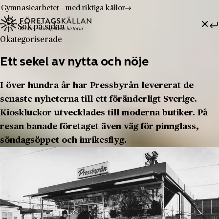
Gymnasiearbetet - med riktiga källor
Sök efter:
Hoppa till innehåll
Till innehåll
Okategoriserade
Ett sekel av nytta och nöje
I över hundra år har Pressbyrån levererat de
senaste nyheterna till ett föränderligt Sverige.
Kioskluckor utvecklades till moderna butiker. På
resan banade företaget även väg för pinnglass,
söndagsöppet och inrikesflyg.