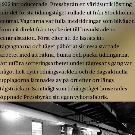
1932 introducerade Pressbyrån en världsunik lösning
när det första tidningståget rullade ut från Stockholms
central. Vagnarna var fulla med tidningar som bilvägen
kommit direkt från tryckeriet till huvudstadens
centralstation. Först efter att de lastats in i
tågvagnarna och tåget påbörjat sin resa startade
arbetet med att räkna, bunta och packa tidningarna.
Att utföra sorteringsarbetet under tågresans gång var
något helt nytt i tidningsvärlden och de dagsaktuella
upplagorna lämnades av på ort efter ort längs
tågsträckan. Samtidigt som tidningståget lanserades
öppnade Pressbyrån sin egen vykortsfabrik.