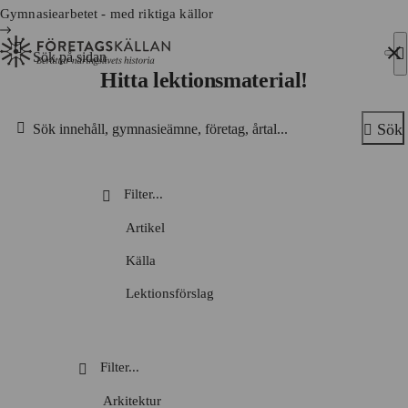
Gymnasiearbetet - med riktiga källor
Sök efter:
Hitta lektionsmaterial!
Hoppa till innehåll
Till innehåll
Sök
Sök
Artikel
Källa
Lektionsförslag
Lärarhandledning
Metodsida
Nyhetsbrev
Arkitektur