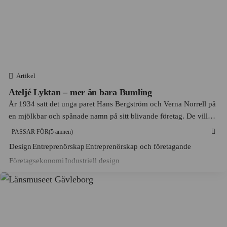
ABB
Arvika
Litteratur
Absolut
Avesta
Låtskrivande
Accenture
Axelvold
Marknadsföring
Adidas
Beckholmen
Medier, journalistik och kommunikation
Artikel
Adlibris
Birkastaden
Modedesign och sömnad
Ateljé Lyktan – mer än bara Bumling
Aftonbladet
År 1934 satt det unga paret Hans Bergström och Verna Norrell på
Blekinge län
Naturkunskap
en mjölkbar och spånade namn på sitt blivande företag. De ville
AGA
Bofors
Praktisk marknadsföring
ägna sig åt både belysning och textilier, men det var
PASSAR FÖR
(5 ämnen)
Aktiebolaget Atlas
designlamporna som kom att ta världen med storm. Då blev fokus
Bofors
Produktutveckling
Design
Entreprenörskap
Entreprenörskap och företagande
att göra...
Aktiebolaget Gasackumulator
Boliden
Företagsekonomi
Industriell design
Samhällskunskap
Albert Bonniers Förlag
Bollnäs
Skrivande
Albert Samuelsson & Co
Borlänge
Svenska
Alfa Laval
Borås
Teknik
Algots