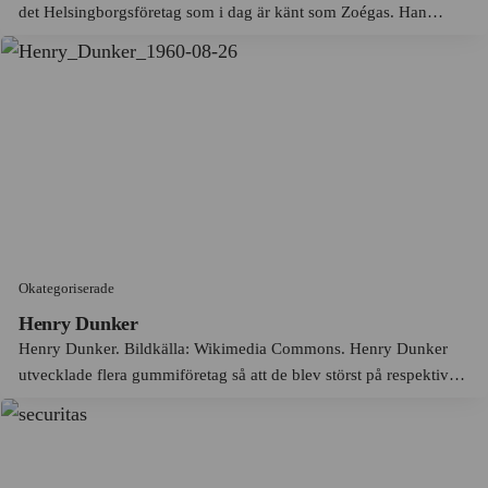
det Helsingborgsföretag som i dag är känt som Zoégas. Han
Marabou
Mariefred
föddes han i Sireköpinge väster om Svalöv som Carl Zoéga.
Familjen Zoéga hade italienska rötter men kom till Danmark
Maria Kinnberg
Markaryd
reda...
Maria Tesch
Midsommarkransen
Marimekko
Mjölby
Matkassen
Mora
Max
Morgongåva
McDonald's
Motala
Okategoriserade
MEA
Munkedal
Henry Dunker
MJölkcentralen - MC
Henry Dunker. Bildkälla: Wikimedia Commons. Henry Dunker
Munkfors
utvecklade flera gummiföretag så att de blev störst på respektive
Mojang
Munksjön
ort och skapade sedan koncernen Tretorn. År 1872 rekryterades
Monark
den danske hamningenj&ou...
Märsta
Monark-Crescent AB
Mölle