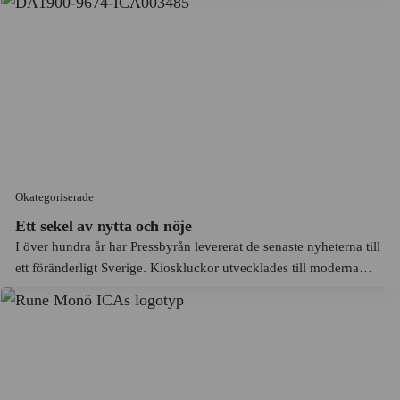
medarbetarnas ansvar bidragit till att familjeföretaget exp...
Carolina von Knorring
Giresta
CE Johansson AB
Gnosjö
Cellwoodgruppen
Gotlands län
Champis
Grillby
Chanel
Gränby
Claas
Grängesberg
Okategoriserade
Clas Ohlson
Grängesberg
Ett sekel av nytta och nöje
Clock
I över hundra år har Pressbyrån levererat de senaste nyheterna till
Gränna
ett föränderligt Sverige. Kioskluckor utvecklades till moderna
Coca-Cola
Gröna Lund
butiker. På resan banade företaget även väg för pinnglass,
Coop
söndagsöppet och inrikesflyg.
Grönhögen
Crescent
Gunnarskog
De Beers
Gunnebo