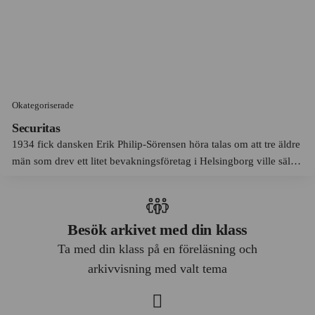
Mondelēz
Mölndal
Mrs Chengs
Mölnlycke
Munters
Mönsterås
Mäklarsamfundet
Nacka
Okategoriserade
NASDAQ OMX
Nausta
Securitas
Natur & Kultur
Norrbottens län
1934 fick dansken Erik Philip-Sörensen höra talas om att tre äldre
Nike
män som drev ett litet bevakningsföretag i Helsingborg ville sälja
Norrköping
sin rörelse billigt.
Nils Olssons hemslöjd
Norrmalm
NilsonGroup
Nybro
Besök arkivet med din klass
NKPK
Nyköping
Ta med din klass på en föreläsning och
Nordea
Nynäshamn
arkivvisning med valt tema
Nordisk Silkescellulosa
Nås
Nordiska Kompaniet, NK