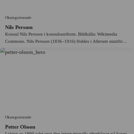
HSB
Kimstad
Hufvudstaden AB
Okategoriserade
Kinnarp
Husqvarna
Nils Persson
Kiruna
Konsul Nils Persson i konsulsuniform. Bildkälla: Wikimedia
Hägglunds
Kista
Commons. Nils Persson (1836–1916) föddes i Allerum utanför
Högboverken
Helsingborg och började som 15-åring en köpmannakarriär som
Kloster
bodbetjänt i Helsingborg. År 1860 öppnade Nils Persson en e...
IBM
Kosta
IBS
Kristianstad
ICA
Kristinehamn
ICA Direkt
Kronobergs län
ICA Hemma
Kungsbacka
IKEA
Kungsholmen
Okategoriserade
Indiska
Kungsträdgården
Petter Olsson
I slutet av 1800-talet steg den internationella efterfrågan på havre
Industriaktiebolaget Ockelbo - IBO