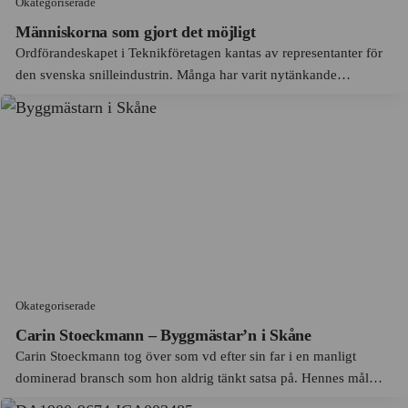
Okategoriserade
Bofors
Filipstad
Människorna som gjort det möjligt
Bolinders
Finnerödja
Ordförandeskapet i Teknikföretagen kantas av representanter för
Bolinders mekaniska verkstad
den svenska snilleindustrin. Många har varit nytänkande
Finspång
industrialister som inte bara lett arbetet i föreningen, utan även
Bombardier
Fjällbacka
lotsat sina företag till toppen inom respektive sektor.
Bonnier
Flen
Boston Power
Flisby
Brio
Forsheda
Bruzaholms Bruk
Fryksta
Bruzaholms Metallduksväveri
Frösö
Bröderna Tysklinds
Okategoriserade
Funäsdalen
Budwieser
Carin Stoeckmann – Byggmästar’n i Skåne
Fårö
Carin Stoeckmann tog över som vd efter sin far i en manligt
Bångbro Rörver
Gamla Stan
dominerad bransch som hon aldrig tänkt satsa på. Hennes mål
Carlsberg Sverige AB
blev att utveckla ett företag utan hierarkier. Hon tror att tilltron till
Getinge