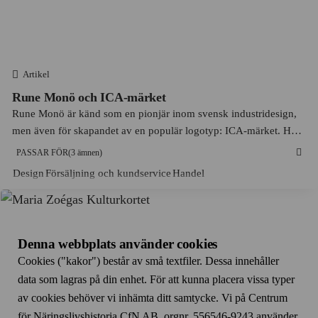
Diab
Gällstad
Electrolux
Gävle
Element Six
Gävleborgs län
Artikel
Enator
Göta Älv
Rune Monö och ICA-märket
Enköpings mekaniska verkstad
Rune Monö är känd som en pionjär inom svensk industridesign,
Göteborg
men även för skapandet av en populär logotyp: ICA-märket. Här
EPA
Hagfors
berättas om hur det tillkom.
PASSAR FÖR
(3 ämnen)
Ericsson
Hallands län
Design
Försäljning och kundservice
Handel
Esselte Video
Hallsberg
Essve
Hallstahammar
Facit AB
Denna webbplats använder cookies
Halmstad
Cookies ("kakor") består av små textfiler. Dessa innehåller
Familjeapoteket
Hammerdal
data som lagras på din enhet. För att kunna placera vissa typer
Fazer
Haninge
av cookies behöver vi inhämta ditt samtycke. Vi på Centrum
Felix
för Näringslivshistoria CfN AB, orgnr. 556546-9243 använder