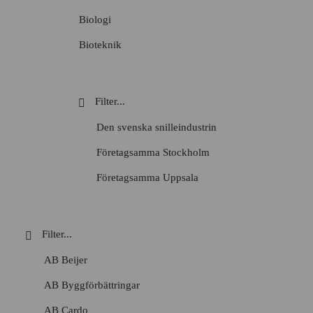
Okategoriserade
Biologi
Personporträtt
Bioteknik
Podd
Design
Skolvisning
Energiteknik
Stadsvandring
Engelska
Den svenska snilleindustrin
Tema
Entreprenörskap
Företagsamma Stockholm
Video
Entreprenörskap och företagande
Företagsamma Uppsala
Film- och tv-produktion
Handelns historia
Fysik
Handelshistoriska vandringar
Företagsekonomi
Historiesyner
AB Beijer
Försäljning och kundservice
History marketing
AB Byggförbättringar
Geografi
IVA Entreprenörskapsakademi
AB Cardo