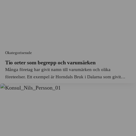
Jämtlands län
Gusums Bruk
Järfälla
H&M
Jönköping
Hakonbolaget
Jönköpings län
Hammerdals hushållningsaktiebolag
Kalmar
Okategoriserade
Handelsbanken
Kalmar län
Tio orter som begrepp och varumärken
Hantverkarna
Karlskoga
Många företag har givit namn till varumärken och olika
Hasselblad
företeelser. Ett exempel är Horndals Bruk i Dalarna som givit
Karlskoga
upphov till uttrycket ”Horndaleffekten”. Det kommer från den
Hedvig Söderström
Karlskrona
goda produktivitetsutveckling som järnverket åstadkom på 1930-
Henkel Norden AB
och 1940-tal...
Karlstad
Henrik Gahns AB
Katrineholm
Hiertas bokförlag
Kiaby
Hogia
Kil