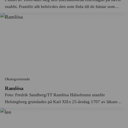
Kungsör
snabbt. Framför allt behövdes den som föda till de hästar som
Intentia
Kungälv
drog spårvagnar och pråmar i England. Den viktigaste
exporthamnen var Helsingborg och där kunde handelsmän bygga
J & C.G. Bolinders Mekaniska Verkstad
Kyrkhult
upp stor...
JM
Källby
JM Entreprenad
Köping
Johan Adolf Sevén
Lammhult
John Mattsons Byggnads AB
Landskrona
Jungnerverken
Leksand
Okategoriserade
Jönköpings tändsticksfabrik
Lesjöfors
Ramlösa
KappAhl
Foto: Fredrik Sandberg/TT Ramlösa Hälsobrunn utanför
Lessebo
Helsingborg grundades på Karl XII:s 25-årsdag 1707 av läkaren
Karin Thunbergs körskola
Lidingö
Johan Jacob Döbelius. Han ansåg att det järnhaltiga vattnet hade
Karl M.
en hälsobringande effekt och ville starta brunnsverksamhe...
Lidingö
Kavli
Liljeholmen