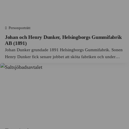
Autoliv
Ekeby socken
Axfood
Ekerö
BA Hjort & Co
Personporträtt
Eksjö
Johan och Henry Dunker, Helsingborgs Gummifabrik
Bacho
Emmaboda
AB (1891)
Bagheera
Johan Dunker grundade 1891 Helsingborgs Gummifabrik. Sonen
Enköping
Henry Dunker fick senare jobbet att sköta fabriken och under
Barbeque King
Eskilstuna
hans ledning blev den stadens största arbetsplats. En av företagets
Barnängen
mest kända produkter, gummistövlarna Tretorn, är fortfarande
Eslöv
ett...
Bazaar
Falköping
Beijerinvest AB
Falsterbo
Bergsund
Falun
Bevells Fabriker
Farsta
BMW
Fellingsbro