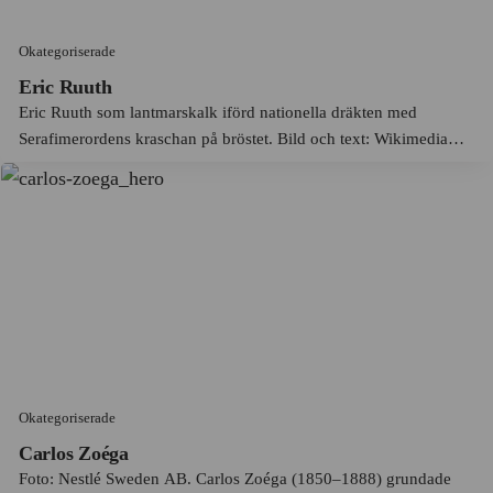
Liber
Ludvika
Liljeholmens Stearinfabrik
Okategoriserade
Luleå
Lindex
Eric Ruuth
Lund
Eric Ruuth som lantmarskalk iförd nationella dräkten med
Lindholmen
Lyckebyån
Serafimerordens kraschan på bröstet. Bild och text: Wikimedia
Lindvalls kaffe
Commons. Eric Ruuth (1746-1820) var en framträdande
Lycksele
ämbetsman och politiker, bland annat generalguvernör i Svenska
LKAB
Lysekil
Pomm...
Lundinska Modehuset
Långban
Luxor AB
Låstad
Läkarjouren
Lövstabruk
Länsförsäkringar Wasa AB
Malmköping
Magnifica Communità di Fiemme (MCF)
Malmö
Okategoriserade
Mah-Jong
Malung
Carlos Zoéga
Foto: Nestlé Sweden AB. Carlos Zoéga (1850–1888) grundade
Manpower AB
Mariannelund