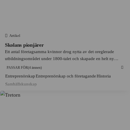
Brodda
Alimak
Bromma
Allis‑Chalmers
Brunnsparken
Apotea
Burträsk
Artikel
Apotekarnes Mineralvatten AB
Skolans pionjärer
Båstad
Ett antal företagsamma kvinnor drog nytta av det oreglerade
Apple
Dala-Järna
utbildningsområdet under 1800-talet och skapade en helt ny
Arla Foods
bransch. En förändring som också innebar nya möjligheter för
Dalarnas län
PASSAR FÖR
(4 ämnen)
hälften av befolkningen.
Arvid Nordquist
Entreprenörskap
Entreprenörskap och företagande
Historia
Dalarö
Asea
Samhällskunskap
Djurgården
Astra
Djursholm
Astrid Lindgren AB
Ed
Ateljé Lyktan
Edeby
Atlas Copco
Edsbyn