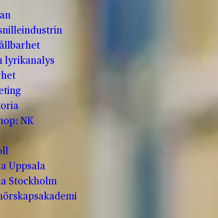
man
nilleindustrin
ållbarhet
h lyrikanalys
rhet
eting
oria
shop: NK
ll
a Uppsala
a Stockholm
enörskapsakademi