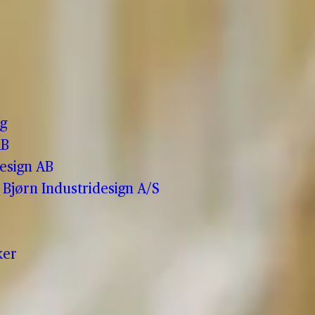
o
g
AB
esign AB
Bjørn Industridesign A/S
ker