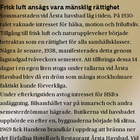
Frisk luft ansågs vara mänsklig rättighet
Sommarstaden vid Årsta havsbad låg i tiden. På 1930-
talet vaknade intresset för hälsa, motion och friluftsliv.
Tillgång till frisk luft och naturupplevelser började
betraktas som en rättighet för alla samhällsklasser.
Några år senare, 1938, manifesterades detta genom
lagstadgad tvåveckors semester. Att tillbringa dessa 14
dagar i en egen liten stuga under tallarna vid Årsta
Havsbad blev då en dröm som många stockholmare
faktiskt kunde förverkliga.
Under efterkrigstiden avtog intresset för HSB:s
anläggning. Bilsamhället var på inmarsch och andra
semesterdrömmar hägrade. Butikerna vid havsbadet
upphörde en efter en, byggnaderna började bli slitna.
1969 fick Handens brandkår i uppdrag att bränna ner
det förfallna Hotell och Restaurant Årsta Havsbad. Vid