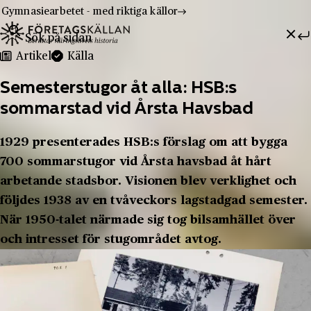
Gymnasiearbetet - med riktiga källor
Sök efter:
Hoppa till innehåll
Till innehåll
Artikel
Källa
Semesterstugor åt alla: HSB:s
sommarstad vid Årsta Havsbad
1929 presenterades HSB:s förslag om att bygga
700 sommarstugor vid Årsta havsbad åt hårt
arbetande stadsbor. Visionen blev verklighet och
följdes 1938 av en tvåveckors lagstadgad semester.
När 1950-talet närmade sig tog bilsamhället över
och intresset för stugområdet avtog.