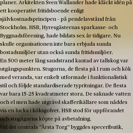
planer. Arkitekten Sven Wallander hade kläckt idén på
ett kooperativt fritidsboende enligt
självkostnadsprincipen – på pendelavstånd från
Stockholm. HSB, Hyresgästernas sparkasse- och
Byggnadsförening, hade bildats sex år tidigare. Nu
skulle organisationen inte bara erbjuda sunda
bostadsmiljöer utan också sunda fritidsmiljöer.
En 500 meter lång sandstrand kantad av tallskog var
utgångspunkten. Stugorna, de flesta på 1 rum och kök
med veranda, var enkelt utformade i funktionalistisk
stil och följde standardiserade typritningar. De flesta
var bara 15–25 kvadratmeter stora. De saknade vatten
och el men hade utgrävd skafferikällare som nåddes
via en lucka i köksgolvet. HSB stod för uppförandet
och stugägarna köpte på avbetalning.
Vid det centrala ”Årsta Torg” byggdes speceributik,