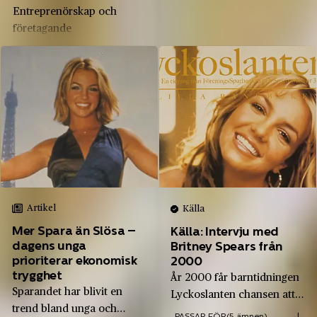
Sverige hade återhämtat sig
Entreprenörskap och
från 1990-talskrisen och
företagande
framtidsoptimism och
Företagsekonomi
Handel
entreprenörskapsanda låg i
tiden. Internet hade slagit
Historia
Samhällskunskap
igenom och den så kallade
IT-bubblan...
Artikel
Källa
Mer Spara än Slösa –
Källa: Intervju med
dagens unga
Britney Spears från
prioriterar ekonomisk
2000
trygghet
År 2000 får barntidningen
Sparandet har blivit en
Lyckoslanten chansen att
trend bland unga och
intervjua Britney Spears, 18