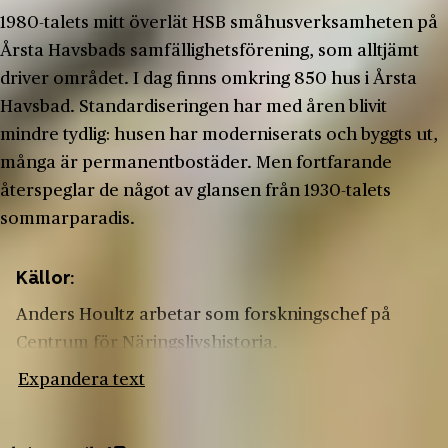
1980-talets mitt överlät HSB småhusverksamheten på
Årsta Havsbads samfällighetsförening, som alltjämt
driver området. I dag finns omkring 850 hus i Årsta
Havsbad. Standardiseringen har med åren blivit
mindre tydlig: husen har moderniserats och byggts ut,
många är permanentbostäder. Men fortfarande
återspeglar de något av glansen från 1930-talets
sommarparadis.
Källor:
Anders Houltz arbetar som forskningschef på
Centrum för Näringslivshistoria.
Expandera text