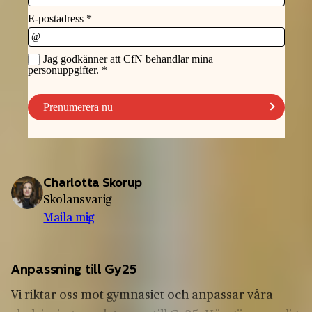
Charlotta Skorup
Skolansvarig
Maila mig
Anpassning till Gy25
Vi riktar oss mot gymnasiet och anpassar våra