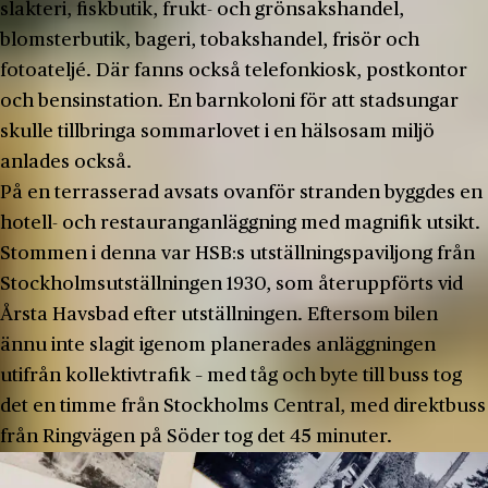
slakteri, fiskbutik, frukt- och grönsakshandel,
blomsterbutik, bageri, tobakshandel, frisör och
fotoateljé. Där fanns också telefonkiosk, postkontor
och bensinstation. En barnkoloni för att stadsungar
skulle tillbringa sommarlovet i en hälsosam miljö
anlades också.
På en terrasserad avsats ovanför stranden byggdes en
hotell- och restauranganläggning med magnifik utsikt.
Stommen i denna var HSB:s utställningspaviljong från
Stockholmsutställningen 1930, som återuppförts vid
Årsta Havsbad efter utställningen. Eftersom bilen
ännu inte slagit igenom planerades anläggningen
utifrån kollektivtrafik – med tåg och byte till buss tog
det en timme från Stockholms Central, med direktbuss
från Ringvägen på Söder tog det 45 minuter.