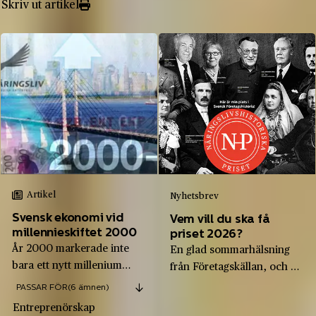
Skriv ut artikel
Artikel
Nyhetsbrev
Svensk ekonomi vid
Vem vill du ska få
millennieskiftet 2000
priset 2026?
År 2000 markerade inte
En glad sommarhälsning
bara ett nytt millenium
från Företagskällan, och ett
utan var även en
tips om att tycka till om
PASSAR FÖR
(6 ämnen)
ekonomisk brytningstid:
vem som ska få årets pris!
Entreprenörskap