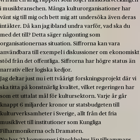
i musikbranschen. Många kulturorganisationer har
vänt sig till mig och bett mig att undersöka även deras
intäkter. Då kan jag ibland undra varför, vad ska du
med det till? Detta säger någonting som
organisationernas situation. Siffrorna kan vara
användbara till exempel i diskussioner om ekonomiskt
stöd från det offentliga. Siffrorna har högre status än
narrativ eller logiska kedjor.
Jag deltar just nu i ett tvåårigt forskningsprojekt där vi
ska titta på konstnärlig kvalitet, vilket regeringen har
som ett uttalat mål för kultursektorn. Varje år går
knappt 6 miljarder kronor ur statsbudgeten till
kulturverksamheter i Sverige, allt från det fria
musiklivet till institutioner som Kungliga
Filharmonikerna och Dramaten.
Nu har 22 kommuner i Stockholms län tillsammans