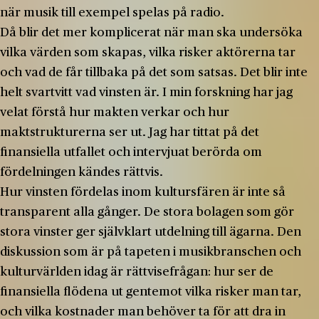
när musik till exempel spelas på radio.
Då blir det mer komplicerat när man ska undersöka
vilka värden som skapas, vilka risker aktörerna tar
och vad de får tillbaka på det som satsas. Det blir inte
helt svartvitt vad vinsten är. I min forskning har jag
velat förstå hur makten verkar och hur
maktstrukturerna ser ut. Jag har tittat på det
finansiella utfallet och intervjuat berörda om
fördelningen kändes rättvis.
Hur vinsten fördelas inom kultursfären är inte så
transparent alla gånger. De stora bolagen som gör
stora vinster ger självklart utdelning till ägarna. Den
diskussion som är på tapeten i musikbranschen och
kulturvärlden idag är rättvisefrågan: hur ser de
finansiella flödena ut gentemot vilka risker man tar,
och vilka kostnader man behöver ta för att dra in