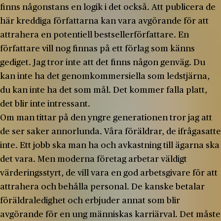
finns någonstans en logik i det också. Att publicera de
här kreddiga författarna kan vara avgörande för att
attrahera en potentiell bestsellerförfattare. En
författare vill nog finnas på ett förlag som känns
gediget. Jag tror inte att det finns någon genväg. Du
kan inte ha det genomkommersiella som ledstjärna,
du kan inte ha det som mål. Det kommer falla platt,
det blir inte intressant.
Om man tittar på den yngre generationen tror jag att
de ser saker annorlunda. Våra föräldrar, de ifrågasatte
inte. Ett jobb ska man ha och avkastning till ägarna ska
det vara. Men moderna företag arbetar väldigt
värderingsstyrt, de vill vara en god arbetsgivare för att
attrahera och behålla personal. De kanske betalar
föräldraledighet och erbjuder annat som blir
avgörande för en ung människas karriärval. Det måste