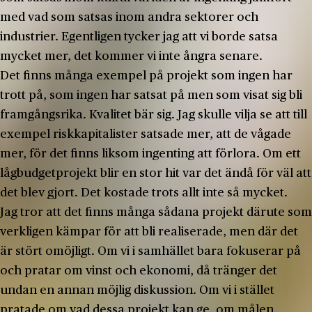
med vad som satsas inom andra sektorer och
industrier. Egentligen tycker jag att vi borde satsa
mycket mer, det kommer vi inte ångra senare.
Det finns många exempel på projekt som ingen har
trott på, som ingen har satsat på men som visat sig bli
framgångsrika. Kvalitet bär sig. Jag skulle vilja se att till
exempel riskkapitalister satsade mer, att de vågade
mer, för det finns liksom ingenting att förlora. Om ett
lågbudgetprojekt blir en stor hit var det ändå för väl att
det blev gjort. Det kostade trots allt inte så mycket.
Jag tror att det finns många sådana projekt därute som
verkligen kämpar för att bli realiserade, men där det
är stört omöjligt. Om vi i samhället bara fokuserar på
och pratar om vinst och ekonomi, då tränger det
undan en annan möjlig diskussion. Om vi i stället
pratade om vad dessa projekt kan ge, om målen,