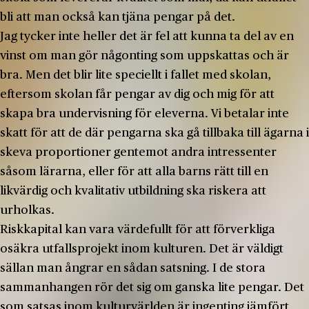
bli att man också kan tjäna pengar på det.
Jag tycker inte heller det är fel att kunna ta del av en
vinst om man gör någonting som uppskattas och är
bra. Men det blir lite speciellt i fallet med skolan,
eftersom skolan får pengar av dig och mig för att
skapa bra undervisning för eleverna. Vi betalar inte
skatt för att de där pengarna ska gå tillbaka till ägarna i
skeva proportioner gentemot andra intressenter
såsom lärarna, eller för att alla barns rätt till en
likvärdig och kvalitativ utbildning ska riskera att
urholkas.
Riskkapital kan vara värdefullt för att förverkliga
osäkra utfallsprojekt inom kulturen. Det är väldigt
sällan man ångrar en sådan satsning. I de stora
sammanhangen rör det sig om ganska lite pengar. Det
som satsas inom kulturvärlden är ingenting jämfört