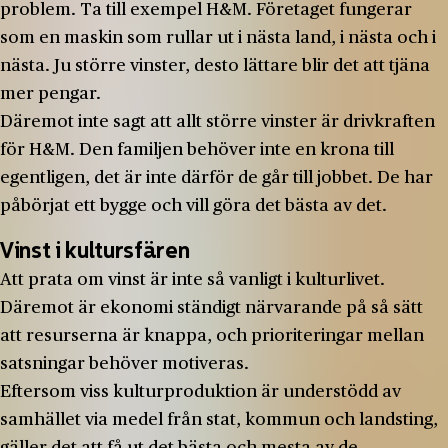
problem. Ta till exempel H&M. Företaget fungerar
som en maskin som rullar ut i nästa land, i nästa och i
nästa. Ju större vinster, desto lättare blir det att tjäna
mer pengar.
Däremot inte sagt att allt större vinster är drivkraften
för H&M. Den familjen behöver inte en krona till
egentligen, det är inte därför de går till jobbet. De har
påbörjat ett bygge och vill göra det bästa av det.
Vinst i kultursfären
Att prata om vinst är inte så vanligt i kulturlivet.
Däremot är ekonomi ständigt närvarande på så sätt
att resurserna är knappa, och prioriteringar mellan
satsningar behöver motiveras.
Eftersom viss kulturproduktion är understödd av
samhället via medel från stat, kommun och landsting,
gäller det att få ut det bästa och mesta av de