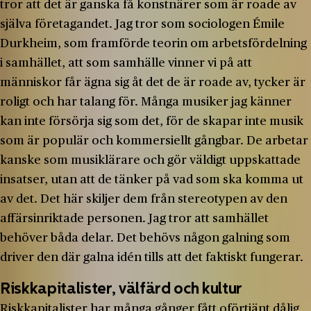
tror att det är ganska få konstnärer som är roade av
själva företagandet. Jag tror som sociologen Émile
Durkheim, som framförde teorin om arbetsfördelning
i samhället, att som samhälle vinner vi på att
människor får ägna sig åt det de är roade av, tycker är
roligt och har talang för. Många musiker jag känner
kan inte försörja sig som det, för de skapar inte musik
som är populär och kommersiellt gångbar. De arbetar
kanske som musiklärare och gör väldigt uppskattade
insatser, utan att de tänker på vad som ska komma ut
av det. Det här skiljer dem från stereotypen av den
affärsinriktade personen. Jag tror att samhället
behöver båda delar. Det behövs någon galning som
driver den där galna idén tills att det faktiskt fungerar.
Riskkapitalister, välfärd och kultur
Riskkapitalister har många gånger fått oförtjänt dålig