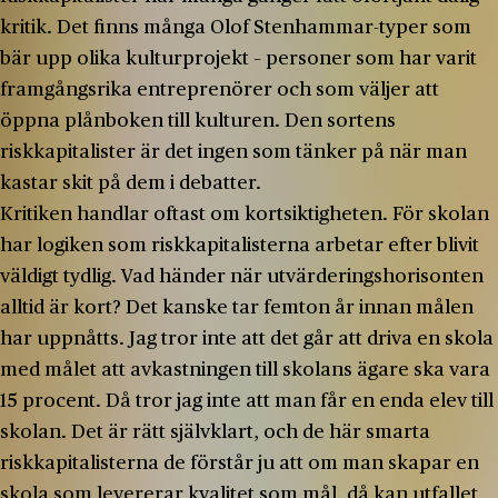
kritik. Det finns många Olof Stenhammar-typer som
bär upp olika kulturprojekt – personer som har varit
framgångsrika entreprenörer och som väljer att
öppna plånboken till kulturen. Den sortens
riskkapitalister är det ingen som tänker på när man
kastar skit på dem i debatter.
Kritiken handlar oftast om kortsiktigheten. För skolan
har logiken som riskkapitalisterna arbetar efter blivit
väldigt tydlig. Vad händer när utvärderingshorisonten
alltid är kort? Det kanske tar femton år innan målen
har uppnåtts. Jag tror inte att det går att driva en skola
med målet att avkastningen till skolans ägare ska vara
15 procent. Då tror jag inte att man får en enda elev till
skolan. Det är rätt självklart, och de här smarta
riskkapitalisterna de förstår ju att om man skapar en
skola som levererar kvalitet som mål, då kan utfallet