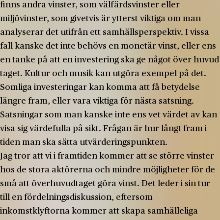
finns andra vinster, som välfärdsvinster eller
miljövinster, som givetvis är ytterst viktiga om man
analyserar det utifrån ett samhällsperspektiv. I vissa
fall kanske det inte behövs en monetär vinst, eller ens
en tanke på att en investering ska ge något över huvud
taget. Kultur och musik kan utgöra exempel på det.
Somliga investeringar kan komma att få betydelse
längre fram, eller vara viktiga för nästa satsning.
Satsningar som man kanske inte ens vet värdet av kan
visa sig värdefulla på sikt. Frågan är hur långt fram i
tiden man ska sätta utvärderingspunkten.
Jag tror att vi i framtiden kommer att se större vinster
hos de stora aktörerna och mindre möjligheter för de
små att överhuvudtaget göra vinst. Det leder i sin tur
till en fördelningsdiskussion, eftersom
inkomstklyftorna kommer att skapa samhälleliga