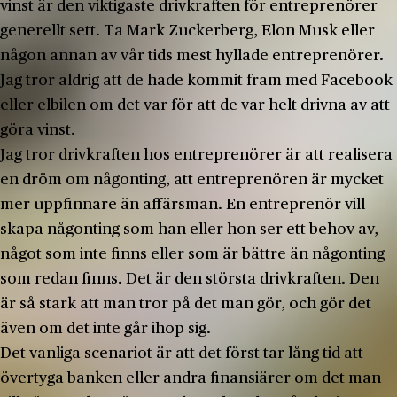
vinst är den viktigaste drivkraften för entreprenörer
generellt sett. Ta Mark Zuckerberg, Elon Musk eller
någon annan av vår tids mest hyllade entreprenörer.
Jag tror aldrig att de hade kommit fram med Facebook
eller elbilen om det var för att de var helt drivna av att
göra vinst.
Jag tror drivkraften hos entreprenörer är att realisera
en dröm om någonting, att entreprenören är mycket
mer uppfinnare än affärsman. En entreprenör vill
skapa någonting som han eller hon ser ett behov av,
något som inte finns eller som är bättre än någonting
som redan finns. Det är den största drivkraften. Den
är så stark att man tror på det man gör, och gör det
även om det inte går ihop sig.
Det vanliga scenariot är att det först tar lång tid att
övertyga banken eller andra finansiärer om det man