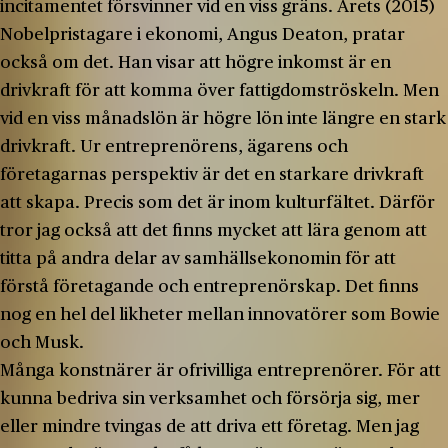
incitamentet försvinner vid en viss gräns. Årets (2015)
Nobelpristagare i ekonomi, Angus Deaton, pratar
också om det. Han visar att högre inkomst är en
drivkraft för att komma över fattigdomströskeln. Men
vid en viss månadslön är högre lön inte längre en stark
drivkraft. Ur entreprenörens, ägarens och
företagarnas perspektiv är det en starkare drivkraft
att skapa. Precis som det är inom kulturfältet. Därför
tror jag också att det finns mycket att lära genom att
titta på andra delar av samhällsekonomin för att
förstå företagande och entreprenörskap. Det finns
nog en hel del likheter mellan innovatörer som Bowie
och Musk.
Många konstnärer är ofrivilliga entreprenörer. För att
kunna bedriva sin verksamhet och försörja sig, mer
eller mindre tvingas de att driva ett företag. Men jag