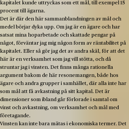
kapitalet kunde uttryckas som ett mål, till exempel 15
procent till ägarna.
Det är där den här sammanblandningen av mål och
medel börjar dyka upp. Om jag är en ägare och har
satsat mina hoparbetade och skattade pengar på
något, förväntar jag mig någon form av räntabilitet på
kapitalet. Eller så gör jag det av andra skäl, för att det
här är en verksamhet som jag vill stötta, och då
struntar jag i vinsten. Det finns många rationella
argument bakom de här resonemangen, både hos
ägare och andra grupper i samhället, där alla inte har
som mål att få avkastning på sitt kapital. Det är
dimensioner som ibland går förlorade i samtal om
vinst och avkastning, om verksamhet och mål med
företagande.
Vinsten kan inte bara mätas i ekonomiska termer. Det