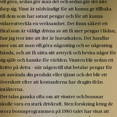
vill göra, sedan gör man det och sedan går det inte
ihop sig. Vinst är nödvändigt för att kunna ge tillbaka
till dem som har satsat pengar och för att kunna
vidareutveckla en verksamhet. Det finns säkert ett
fåtal som är väldigt drivna av att få mer pengar i lådan,
fast jag tror inte att det är huvudsaken. Det handlar
mer om att man vill göra någonting och se någonting
hända, och att få sätta sitt avtryck och bevisa något för
sig själv och kanske för världen. Vinsten blir sedan ett
kvitto på detta – när någon till slut betalar pengar för
att använda din produkt eller tjänst och det blir ett
överskott efter att kostnaderna har dragits ifrån
intäkterna.
Det talas ganska ofta om att vinster och bonusar
skulle vara en stark drivkraft. Men forskning kring de
stora bonusprogrammen på 1980-talet har visat att