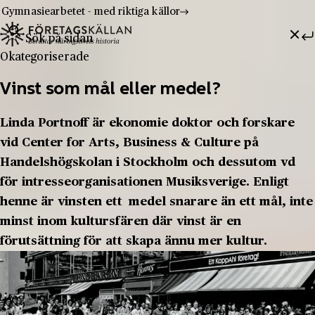
Gymnasiearbetet - med riktiga källor
Sök efter:
Hoppa till innehåll
Till innehåll
Okategoriserade
Vinst som mål eller medel?
Linda Portnoff är ekonomie doktor och forskare
vid Center for Arts, Business & Culture på
Handelshögskolan i Stockholm och dessutom vd
för intresseorganisationen Musiksverige. Enligt
henne är vinsten ett medel snarare än ett mål, inte
minst inom kultursfären där vinst är en
förutsättning för att skapa ännu mer kultur.