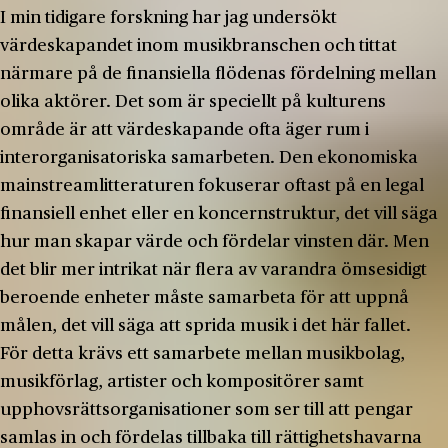
I min tidigare forskning har jag undersökt
värdeskapandet inom musikbranschen och tittat
närmare på de finansiella flödenas fördelning mellan
olika aktörer. Det som är speciellt på kulturens
område är att värdeskapande ofta äger rum i
interorganisatoriska samarbeten. Den ekonomiska
mainstreamlitteraturen fokuserar oftast på en legal
finansiell enhet eller en koncernstruktur, det vill säga
hur man skapar värde och fördelar vinsten där. Men
det blir mer intrikat när flera av varandra ömsesidigt
beroende enheter måste samarbeta för att uppnå
målen, det vill säga att sprida musik i det här fallet.
För detta krävs ett samarbete mellan musikbolag,
musikförlag, artister och kompositörer samt
upphovsrättsorganisationer som ser till att pengar
samlas in och fördelas tillbaka till rättighetshavarna