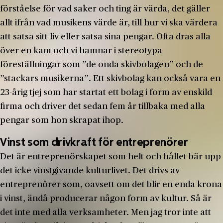
förståelse för vad saker och ting är värda, det gäller
allt ifrån vad musikens värde är, till hur vi ska värdera
att satsa sitt liv eller satsa sina pengar. Ofta dras alla
över en kam och vi hamnar i stereotypa
föreställningar som ”de onda skivbolagen” och de
”stackars musikerna”. Ett skivbolag kan också vara en
23-årig tjej som har startat ett bolag i form av enskild
firma och driver det sedan fem år tillbaka med alla
pengar som hon skrapat ihop.
Vinst som drivkraft för entreprenörer
Det är entreprenörskapet som helt och hållet bär upp
det icke vinstgivande kulturlivet. Det drivs av
entreprenörer som, oavsett om det blir en enda krona
i vinst, ändå producerar någon form av kultur. Så är
det inte med alla verksamheter. Men jag tror inte att