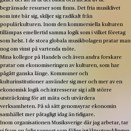
begränsade resurser som finns. Det fria musiklivet
som inte bär sig, skiljer sig radikalt från
populärkulturen. Inom den kommersiella kulturen
tillämpas emellertid samma logik som i vilket företag
som helst. I de stora globala musikbolagen pratar man
nog om vinst på vartenda möte.
Mina kollegor på Handels och även andra forskare
pratar om ekonomiseringen av kulturen, som har
pågått ganska länge. Kommuner och
kulturinstitutioner använder sig mer och mer av en
ekonomisk logik och intresserar sig i allt större
utsträckning för att mäta och utvärdera
verksamheten. På så sätt genomsyrar ekonomin
samhället mer påtagligt idag än tidigare.
Inom organisationen Musiksverige där jag arbetar, tar
vi fram en årlig rapport som följer intäktsutvecklingen