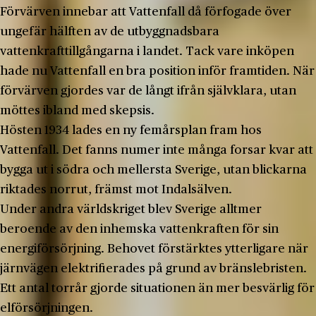
Förvärven innebar att Vattenfall då förfogade över
ungefär hälften av de utbyggnadsbara
vattenkrafttillgångarna i landet. Tack vare inköpen
hade nu Vattenfall en bra position inför framtiden. När
förvärven gjordes var de långt ifrån självklara, utan
möttes ibland med skepsis.
Hösten 1934 lades en ny femårsplan fram hos
Vattenfall. Det fanns numer inte många forsar kvar att
bygga ut i södra och mellersta Sverige, utan blickarna
riktades norrut, främst mot Indalsälven.
Under andra världskriget blev Sverige alltmer
beroende av den inhemska vattenkraften för sin
energiförsörjning. Behovet förstärktes ytterligare när
järnvägen elektrifierades på grund av bränslebristen.
Ett antal torrår gjorde situationen än mer besvärlig för
elförsörjningen.