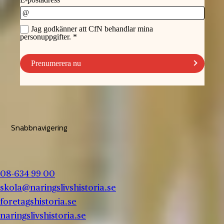
Snabbnavigering
08-634 99 00
skola@naringslivshistoria.se
foretagshistoria.se
naringslivshistoria.se