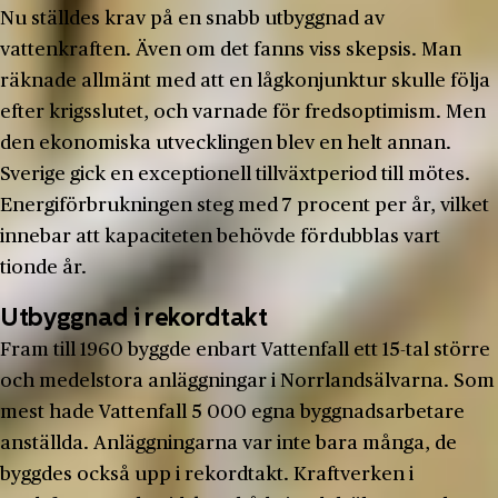
Nu ställdes krav på en snabb utbyggnad av
vattenkraften. Även om det fanns viss skepsis. Man
räknade allmänt med att en lågkonjunktur skulle följa
efter krigsslutet, och varnade för fredsoptimism. Men
den ekonomiska utvecklingen blev en helt annan.
Sverige gick en exceptionell tillväxtperiod till mötes.
Energiförbrukningen steg med 7 procent per år, vilket
innebar att kapaciteten behövde fördubblas vart
tionde år.
Utbyggnad i rekordtakt
Fram till 1960 byggde enbart Vattenfall ett 15-tal större
och medelstora anläggningar i Norrlandsälvarna. Som
mest hade Vattenfall 5 000 egna byggnadsarbetare
anställda. Anläggningarna var inte bara många, de
byggdes också upp i rekordtakt. Kraftverken i