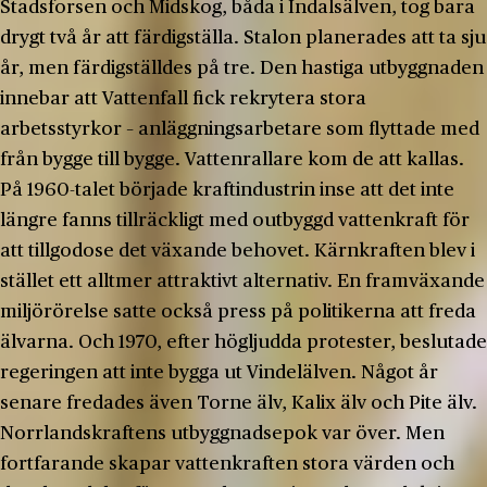
Stadsforsen och Midskog, båda i Indalsälven, tog bara
drygt två år att färdigställa. Stalon planerades att ta sju
år, men färdigställdes på tre. Den hastiga utbyggnaden
innebar att Vattenfall fick rekrytera stora
arbetsstyrkor – anläggningsarbetare som flyttade med
från bygge till bygge. Vattenrallare kom de att kallas.
På 1960-talet började kraftindustrin inse att det inte
längre fanns tillräckligt med outbyggd vattenkraft för
att tillgodose det växande behovet. Kärnkraften blev i
stället ett alltmer attraktivt alternativ. En framväxande
miljörörelse satte också press på politikerna att freda
älvarna. Och 1970, efter högljudda protester, beslutade
regeringen att inte bygga ut Vindelälven. Något år
senare fredades även Torne älv, Kalix älv och Pite älv.
Norrlandskraftens utbyggnadsepok var över. Men
fortfarande skapar vattenkraften stora värden och