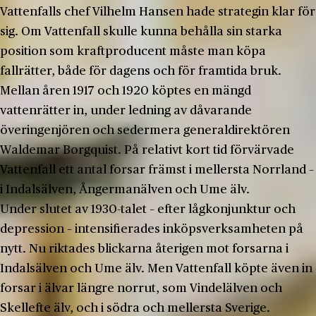
Vattenfalls chef Vilhelm Hansen hade strategin klar för
sig. Om Vattenfall skulle kunna behålla sin starka
position som kraftproducent måste man köpa
fallrätter, både för dagens och för framtida bruk.
Mellan åren 1917 och 1920 köptes en mängd
vattenrätter in, under ledning av dåvarande
överingenjören och sedermera generaldirektören
Waldemar Borgquist. På relativt kort tid förvärvade
Vattenfall ett antal forsar främst i mellersta Norrland –
i Indalsälven, Ångermanälven och Ume älv.
Under slutet av 1930-talet – efter lågkonjunktur och
depression – intensifierades inköpsverksamheten på
nytt. Nu riktades blickarna återigen mot forsarna i
Indalsälven och Ume älv. Men Vattenfall köpte även in
forsar i älvar längre norrut, som Vindelälven och
Skellefte älv, och i södra och mellersta Sverige.