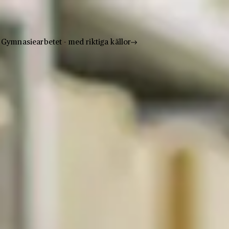
Gymnasiearbetet - med riktiga källor