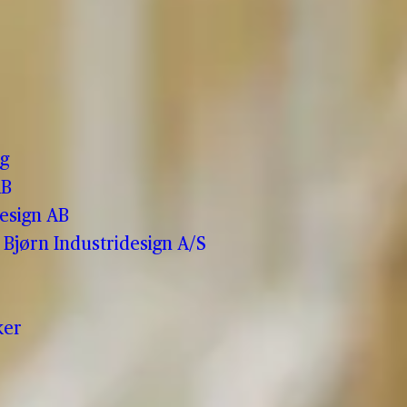
o
g
AB
esign AB
Bjørn Industridesign A/S
ker