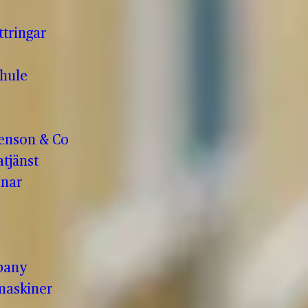
ttringar
hule
enson & Co
tjänst
anar
pany
maskiner