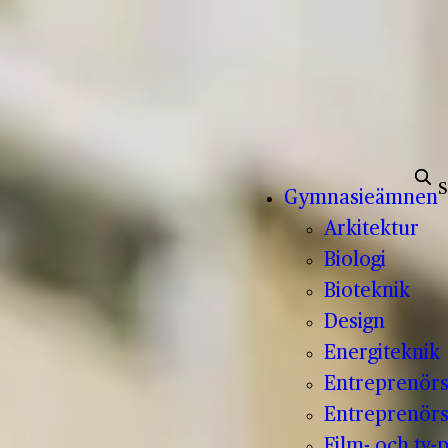
Sök e
Gymnasieämnen
Arkitektur
Biologi
Bioteknik
Design
Energiteknik
Entreprenör
Entreprenörs
Film- och tv-