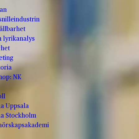
man
nilleindustrin
ållbarhet
h lyrikanalys
rhet
eting
oria
shop: NK
ll
a Uppsala
a Stockholm
enörskapsakademi