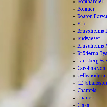
Bombardier
Bonnier
Boston Powe
Brio
Bruzaholms 
Budwieser
Bruzaholms M
Bröderna Tys
Carlsberg Sve
Carolina von
Cellwoodgru
CE Johansson
Champis
Chanel
Claas