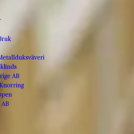
r
Bruk
etallduksväveri
klinds
rige AB
 Knorring
ppen
 AB