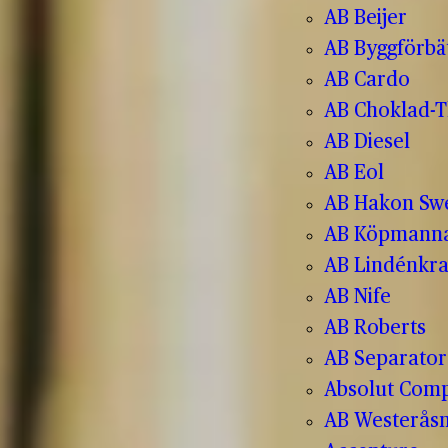
AB Beijer
AB Byggförbä
AB Cardo
AB Choklad-T
AB Diesel
AB Eol
AB Hakon Sw
AB Köpmanna
AB Lindénkr
AB Nife
AB Roberts
AB Separator
Absolut Com
AB Westerås