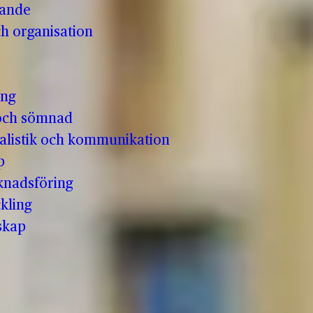
vande
h organisation
ing
och sömnad
nalistik och kommunikation
p
knadsföring
kling
skap