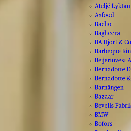
Ateljé Lyktan
Axfood
Bacho
Bagheera
BA Hjort & C
Barbeque Kin
Beijerinvest 
Bernadotte D
Bernadotte & 
Barnängen
Bazaar
Bevells Fabri
BMW
Bofors