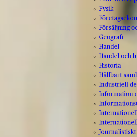
Fysik
Företagseko
Försäljning o
Geografi
Handel
Handel och hå
Historia
Hållbart sam
Industriell de
Information
Informations
Internatione
Internationel
Journalistisk