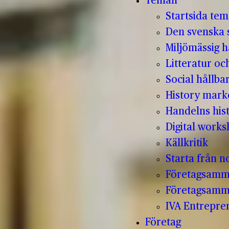
Teman
Startsida te
Den svenska s
Miljömässig h
Litteratur oc
Social hållba
History mark
Handelns hist
Digital work
Källkritik
Starta från no
Företagsamm
Företagsamm
IVA Entrepr
Företag