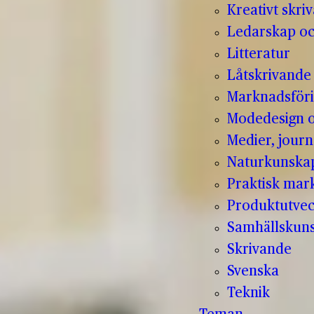
Kreativt skri
Ledarskap oc
Litteratur
Låtskrivande
Marknadsför
Modedesign 
Medier, jour
Naturkunska
Praktisk mar
Produktutvec
Samhällskun
Skrivande
Svenska
Teknik