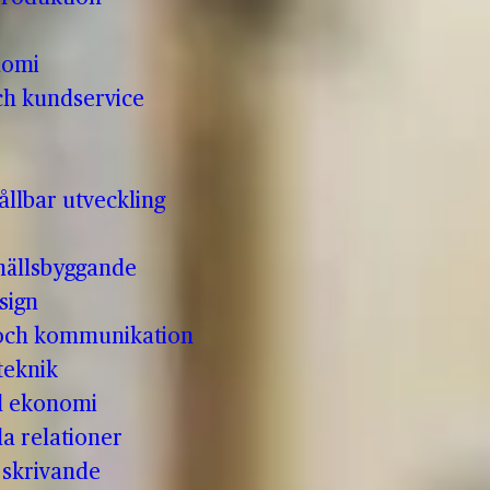
nomi
ch kundservice
llbar utveckling
hällsbyggande
sign
 och kommunikation
teknik
ll ekonomi
la relationer
t skrivande