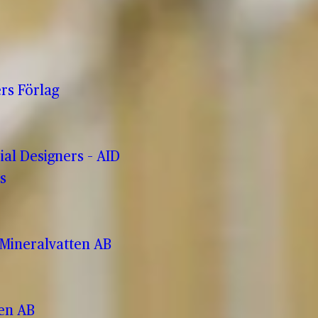
rs Förlag
rial Designers – AID
s
Mineralvatten AB
ren AB