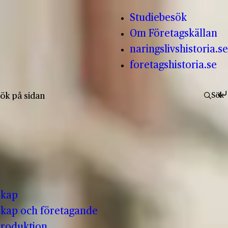
Studiebesök
Om Företagskällan
naringslivshistoria.se
foretagshistoria.se
fter:
Sök
skap
kap och företagande
produktion