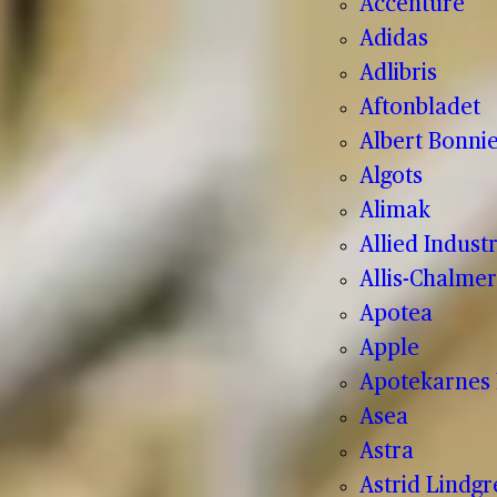
Accenture
Adidas
Adlibris
Aftonbladet
Albert Bonnie
Algots
Alimak
Allied Indust
Allis-Chalmer
Apotea
Apple
Apotekarnes 
Asea
Astra
Astrid Lindg