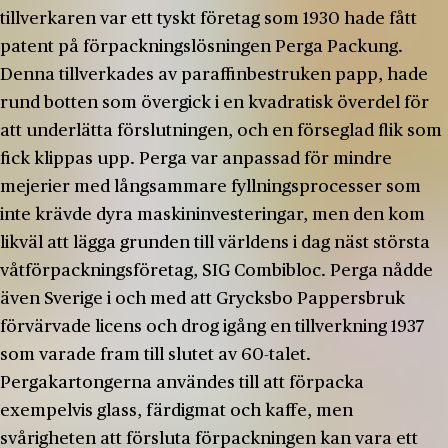
tillverkaren var ett tyskt företag som 1930 hade fått
patent på förpackningslösningen Perga Packung.
Denna tillverkades av paraffinbestruken papp, hade
rund botten som övergick i en kvadratisk överdel för
att underlätta förslutningen, och en förseglad flik som
fick klippas upp. Perga var anpassad för mindre
mejerier med långsammare fyllningsprocesser som
inte krävde dyra maskininvesteringar, men den kom
likväl att lägga grunden till världens i dag näst största
våtförpackningsföretag, SIG Combibloc. Perga nådde
även Sverige i och med att Grycksbo Pappersbruk
förvärvade licens och drog igång en tillverkning 1937
som varade fram till slutet av 60-talet.
Pergakartongerna användes till att förpacka
exempelvis glass, färdigmat och kaffe, men
svårigheten att försluta förpackningen kan vara ett