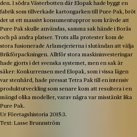
den. I södra Västerbotten där Elopak hade byggt en
fabrik som tillverkade kartongarken till Pure-Pak, bröt
det ut ett massivt konsumentuppror som krävde att
Pure-Pak skulle användas, samma sak hände i Borås
och på andra platser. Trots alla protester kom de
stora fusionerade Arlamejerierna i slutändan att välja
Brikförpackningen. Alltför stora maskininvesteringar
hade gjorts i det svenska systemet, men en sak är
säker: Konkurrensen med Elopak, som i vissa lägen
var stenhård, hade pressat Tetra Pak till en intensiv
produktutveckling som senare kom att resultera i en
mängd olika modeller, varav några var misstänkt lika
Pure-Pak.
Ur Företagshistoria 2015:3.
Text: Lasse Brunnström