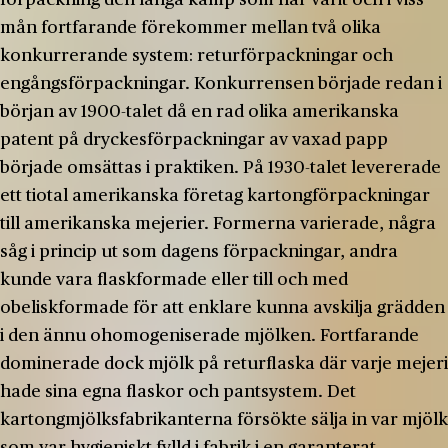
mån fortfarande förekommer mellan två olika
konkurrerande system: returförpackningar och
engångsförpackningar. Konkurrensen började redan i
början av 1900-talet då en rad olika amerikanska
patent på dryckesförpackningar av vaxad papp
började omsättas i praktiken. På 1930-talet levererade
ett tiotal amerikanska företag kartongförpackningar
till amerikanska mejerier. Formerna varierade, några
såg i princip ut som dagens förpackningar, andra
kunde vara flaskformade eller till och med
obeliskformade för att enklare kunna avskilja grädden
i den ännu ohomogeniserade mjölken. Fortfarande
dominerade dock mjölk på returflaska där varje mejeri
hade sina egna flaskor och pantsystem. Det
kartongmjölksfabrikanterna försökte sälja in var mjölk
som var hygieniskt fylld i fabrik i en garanterat