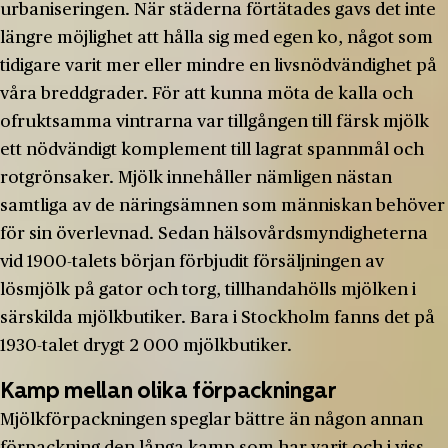
urbaniseringen. När städerna förtätades gavs det inte
längre möjlighet att hålla sig med egen ko, något som
tidigare varit mer eller mindre en livsnödvändighet på
våra breddgrader. För att kunna möta de kalla och
ofruktsamma vintrarna var tillgången till färsk mjölk
ett nödvändigt komplement till lagrat spannmål och
rotgrönsaker. Mjölk innehåller nämligen nästan
samtliga av de näringsämnen som människan behöver
för sin överlevnad. Sedan hälsovårdsmyndigheterna
vid 1900-talets början förbjudit försäljningen av
lösmjölk på gator och torg, tillhandahölls mjölken i
särskilda mjölkbutiker. Bara i Stockholm fanns det på
1930-talet drygt 2 000 mjölkbutiker.
Kamp mellan olika förpackningar
Mjölkförpackningen speglar bättre än någon annan
förpackning den långa kamp som har varit och i viss