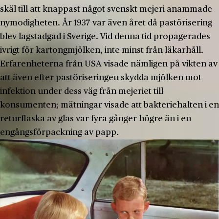
skäl till att knappast något svenskt mejeri anammade
nymodigheten. År 1937 var även året då pastörisering
blev lagstadgad i Sverige. Vid denna tid propagerades
ivrigt för kartongmjölken, inte minst från läkarhåll.
Erfarenheterna från USA visade nämligen på vikten av
att även efter pastöriseringen skydda mjölken mot
infektion under dess väg från mejeriet till
konsumenten; mätningar visade att bakteriehalten i en
returflaska av glas var fyra gånger högre än i en
engångsförpackning av papp.