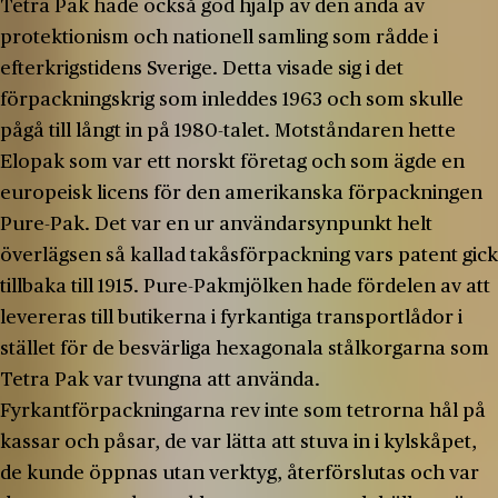
Tetra Pak hade också god hjälp av den anda av
protektionism och nationell samling som rådde i
efterkrigstidens Sverige. Detta visade sig i det
förpackningskrig som inleddes 1963 och som skulle
pågå till långt in på 1980-talet. Motståndaren hette
Elopak som var ett norskt företag och som ägde en
europeisk licens för den amerikanska förpackningen
Pure-Pak. Det var en ur användarsynpunkt helt
överlägsen så kallad takåsförpackning vars patent gick
tillbaka till 1915. Pure-Pakmjölken hade fördelen av att
levereras till butikerna i fyrkantiga transportlådor i
stället för de besvärliga hexagonala stålkorgarna som
Tetra Pak var tvungna att använda.
Fyrkantförpackningarna rev inte som tetrorna hål på
kassar och påsar, de var lätta att stuva in i kylskåpet,
de kunde öppnas utan verktyg, återförslutas och var