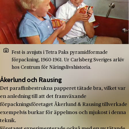
Fest-is avnjuts i Tetra Paks pyramidformade
förpackning, 1960-1961. Ur Carlsberg Sveriges arkiv
hos Centrum för Näringslivshistoria.
Åkerlund och Rausing
Det paraffinbestrukna papperet tätade bra, vilket var
en anledning till att det framväxande
förpackningsföretaget Åkerlund & Rausing tillverkade
exempelvis burkar för äppelmos och mjukost i denna
teknik.
Företaget experimenterade också med en ny tätande