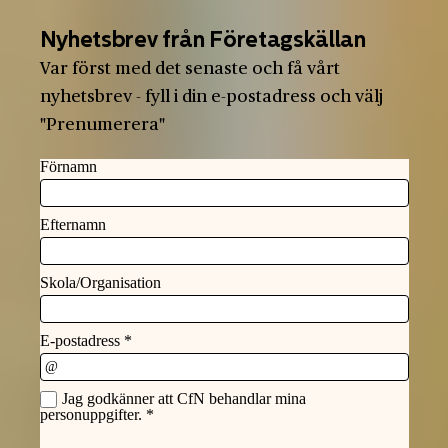
Nyhetsbrev från Företagskällan
Var först med det senaste och få vårt
nyhetsbrev - fyll i din e-postadress och välj
"Prenumerera"