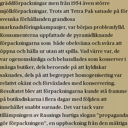
gräddförpackningar men från 1954 även större
mjölkförpackningar. Trots att Tetra Pak satsade på för
svenska förhållanden grandiosa
marknadsföringskampanjer, var början problemfylld.
Konsumenterna uppfattade de pyramidliknande
förpackningarna som både obekväma och svåra att
öppna och hälla ur utan att spilla. Vad värre var, de
var ogenomskinliga och behandlades som konserver i
många butiker, dels beroende på att kyldiskar
saknades, dels på att begreppet homogenisering var
relativt okänt och förväxlades med konservering.
Resultatet blev att förpackningarna kunde stå framme
på butiksdiskarna i flera dagar med följden att
innehållet snabbt surnade. Det var tack vare
tillämpningen av Rausings hurtiga slogan ”propaganda
gör förpackningen”, en uppbackning från den mäktiga