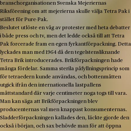
branschorganisationen Svenska Mejeriernas
Riksförening om att mejerierna skulle välja Tetra Pak i
stället för Pure-Pak.
Beslutet utlöste en våg av protester med heta debatter
i både press och tv, men det ledde också till att Tetra
Pak forcerade fram en egen fyrkantförpackning. Detta
lyckades man med 1964 då den tegelstensliknande
Tetra Brik introducerades. Brikförpackningen hade
många fördelar. Samma sterila påfyllningsprincip som
för tetraedern kunde användas, och bottenmåtten
utgick ifrån den internationella lastpallens
måttstandard där varje centimeter noga togs till vara.
Man kan säga att Brikförpackningen blev
producenternas val men knappast konsumenternas.
Sladderförpackningen kallades den, läckte gjorde den
också i början, och sax behövde man för att öppna