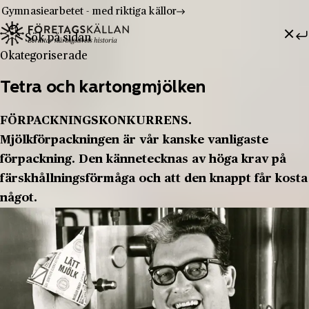
Gymnasiearbetet - med riktiga källor
Sök efter:
Hoppa till innehåll
Till innehåll
Okategoriserade
Tetra och kartongmjölken
FÖRPACKNINGSKONKURRENS.
Mjölkförpackningen är vår kanske vanligaste
förpackning. Den kännetecknas av höga krav på
färskhållningsförmåga och att den knappt får kosta
något.