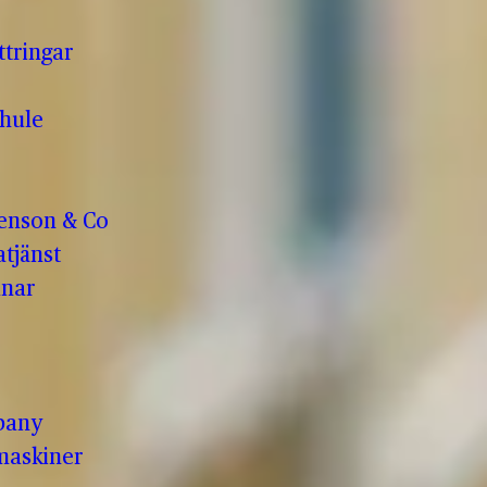
ttringar
hule
enson & Co
tjänst
anar
pany
maskiner