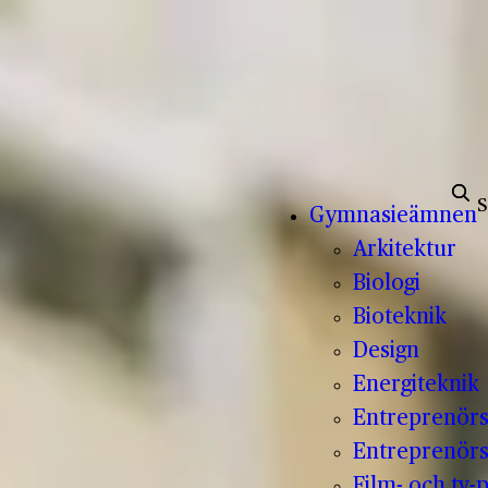
Sök e
Gymnasieämnen
Arkitektur
Biologi
Bioteknik
Design
Energiteknik
Entreprenör
Entreprenörs
Film- och tv-