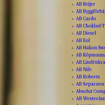
AB Beijer
AB Byggförbä
AB Cardo
AB Choklad-T
AB Diesel
AB Eol
AB Hakon Sw
AB Köpmanna
AB Lindénkr
AB Nife
AB Roberts
AB Separator
Absolut Com
AB Westerås