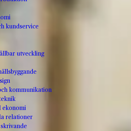
nomi
ch kundservice
llbar utveckling
hällsbyggande
sign
 och kommunikation
teknik
ll ekonomi
la relationer
t skrivande