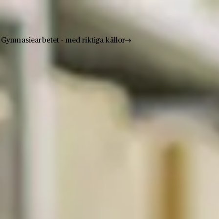
Gymnasiearbetet - med riktiga källor