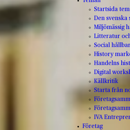
Teman
Startsida te
Den svenska s
Miljömässig h
Litteratur oc
Social hållba
History mark
Handelns hist
Digital work
Källkritik
Starta från no
Företagsamm
Företagsamm
IVA Entrepr
Företag