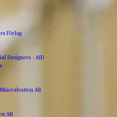
rs Förlag
rial Designers – AID
s
Mineralvatten AB
ren AB