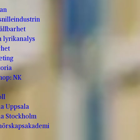
man
nilleindustrin
ållbarhet
h lyrikanalys
rhet
eting
oria
shop: NK
ll
a Uppsala
a Stockholm
enörskapsakademi