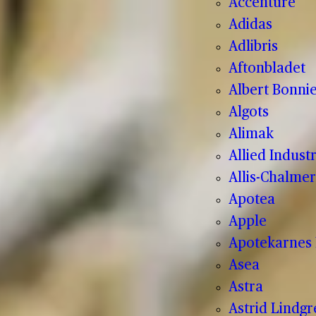
Accenture
Adidas
Adlibris
Aftonbladet
Albert Bonnie
Algots
Alimak
Allied Indust
Allis-Chalmer
Apotea
Apple
Apotekarnes 
Asea
Astra
Astrid Lindg