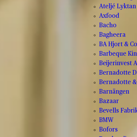
Ateljé Lyktan
Axfood
Bacho
Bagheera
BA Hjort & C
Barbeque Kin
Beijerinvest 
Bernadotte D
Bernadotte & 
Barnängen
Bazaar
Bevells Fabri
BMW
Bofors