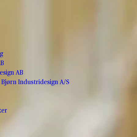
o
g
AB
esign AB
Bjørn Industridesign A/S
ker