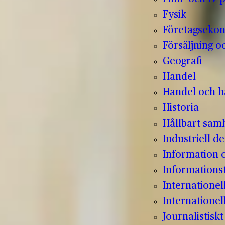
Fysik
Företagseko
Försäljning o
Geografi
Handel
Handel och hå
Historia
Hållbart sam
Industriell de
Information
Informations
Internatione
Internationel
Journalistisk