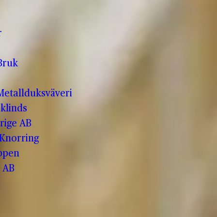
r
Bruk
etallduksväveri
klinds
rige AB
 Knorring
ppen
 AB