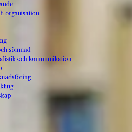
vande
h organisation
ing
och sömnad
nalistik och kommunikation
p
knadsföring
kling
skap