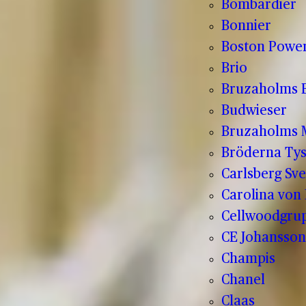
Bombardier
Bonnier
Boston Powe
Brio
Bruzaholms 
Budwieser
Bruzaholms M
Bröderna Tys
Carlsberg Sve
Carolina von
Cellwoodgru
CE Johansson
Champis
Chanel
Claas