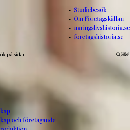
Studiebesök
Om Företagskällan
naringslivshistoria.se
foretagshistoria.se
fter:
Sök
skap
kap och företagande
produktion