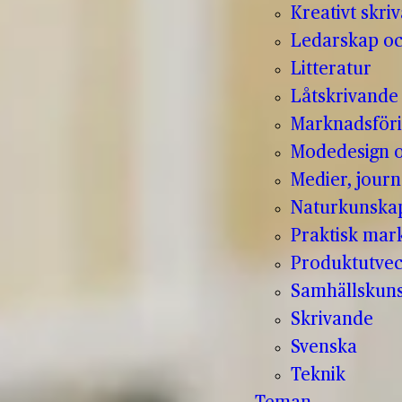
Kreativt skri
Ledarskap oc
Litteratur
Låtskrivande
Marknadsför
Modedesign 
Medier, jour
Naturkunska
Praktisk mar
Produktutvec
Samhällskun
Skrivande
Svenska
Teknik