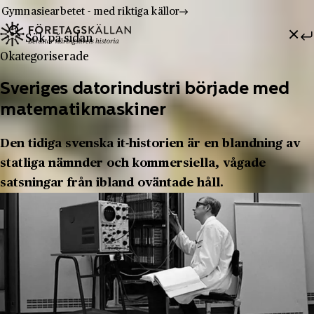
Gymnasiearbetet - med riktiga källor
Sök efter:
Hoppa till innehåll
Till innehåll
Okategoriserade
Sveriges datorindustri började med
matematikmaskiner
Den tidiga svenska it-historien är en blandning av
statliga nämnder och kommersiella, vågade
satsningar från ibland oväntade håll.