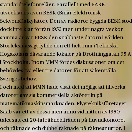
standardtelefonreläer. Parallellt med BARK
utvecklades även BESK (Binär Elektronisk
SekvensKalkylator). Den av radiorör byggda BESK stod
dock inte klar förrän 1953 men under några veckor
samma år var BESK den snabbaste datorn i världen.
Storleksmässigt fyllde den ett helt rum i Tekniska
Högskolans dåvarande lokaler på Drottninggatan 95 A
i Stockholm. Inom MMN fördes diskussioner om det
behövdes två eller tre datorer för att säkerställa
Sveriges behov.
I och med att MMN hade visat det möjligt att tillverka
datorer gav sig kommersiella aktörer in på
matematikmaskinsmarknaden. Flygtekniksföretaget
Saab var ett av dessa men ännu vid mitten av 1950-
talet satt ett 20-tal räknebiträden på huvudkontoret
och räknade och dubbelräknade på räknesnurror. I