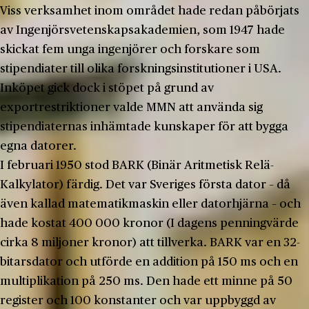
Viss verksamhet inom området hade redan påbörjats
av Ingenjörsvetenskapsakademien, som 1947 hade
skickat fem unga ingenjörer och forskare som
stipendiater till olika forskningsinstitutioner i USA.
Inköpet gick dock i stöpet på grund av
exportrestriktioner valde MMN att använda sig
stipendiaternas inhämtade kunskaper för att bygga
egna datorer.
I februari 1950 stod BARK (Binär Aritmetisk Relä-
Kalkylator) färdig. Det var Sveriges första dator – då
även kallad matematikmaskin eller datorhjärna – och
hade kostat 400 000 kronor (I dagens penningvärde
cirka 8 miljoner kronor) att tillverka. BARK var en 32-
bitarsdator och utförde en addition på 150 ms och en
multiplikation på 250 ms. Den hade ett minne på 50
register och 100 konstanter och var uppbyggd av