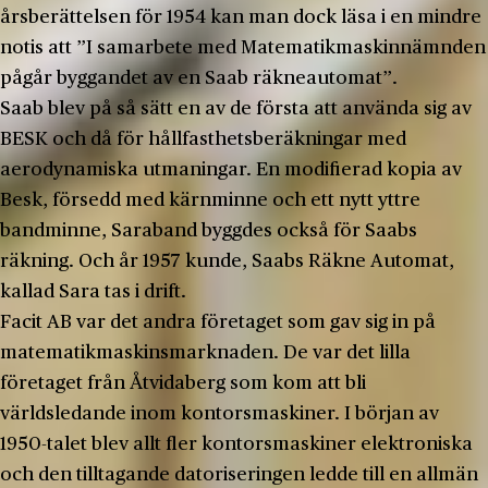
årsberättelsen för 1954 kan man dock läsa i en mindre
notis att ”I samarbete med Matematikmaskinnämnden
pågår byggandet av en Saab räkneautomat”.
Saab blev på så sätt en av de första att använda sig av
BESK och då för hållfasthetsberäkningar med
aerodynamiska utmaningar. En modifierad kopia av
Besk, försedd med kärnminne och ett nytt yttre
bandminne, Saraband byggdes också för Saabs
räkning. Och år 1957 kunde, Saabs Räkne Automat,
kallad Sara tas i drift.
Facit AB var det andra företaget som gav sig in på
matematikmaskinsmarknaden. De var det lilla
företaget från Åtvidaberg som kom att bli
världsledande inom kontorsmaskiner. I början av
1950-talet blev allt fler kontorsmaskiner elektroniska
och den tilltagande datoriseringen ledde till en allmän