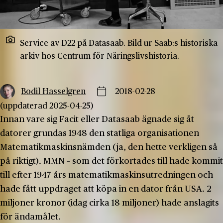
Service av D22 på Datasaab. Bild ur Saab:s historiska
arkiv hos Centrum för Näringslivshistoria.
Bodil Hasselgren
2018-02-28
(uppdaterad 2025-04-25)
Innan vare sig Facit eller Datasaab ägnade sig åt
datorer grundas 1948 den statliga organisationen
Matematikmaskinsnämden (ja, den hette verkligen så
på riktigt). MMN – som det förkortades till hade kommit
till efter 1947 års matematikmaskinsutredningen och
hade fått uppdraget att köpa in en dator från USA. 2
miljoner kronor (idag cirka 18 miljoner) hade anslagits
för ändamålet.