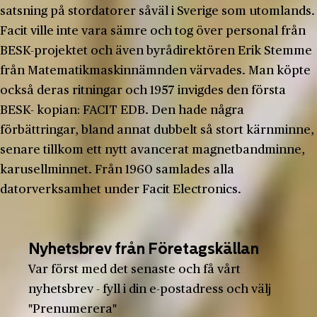
satsning på stordatorer såväl i Sverige som utomlands.
Facit ville inte vara sämre och tog över personal från
BESK-projektet och även byrådirektören Erik Stemme
från Matematikmaskinnämnden värvades. Man köpte
också deras ritningar och 1957 invigdes den första
BESK- kopian: FACIT EDB. Den hade några
förbättringar, bland annat dubbelt så stort kärnminne,
senare tillkom ett nytt avancerat magnetbandminne,
karusellminnet. Från 1960 samlades alla
datorverksamhet under Facit Electronics.
Nyhetsbrev från Företagskällan
Var först med det senaste och få vårt
nyhetsbrev - fyll i din e-postadress och välj
"Prenumerera"