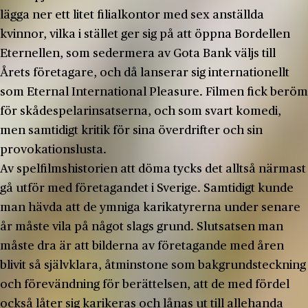
lägga ner ett litet filialkontor med sex anställda
kvinnor, vilka i stället ger sig på att öppna Bordellen
Eternellen, som sedermera av Gota Bank väljs till
Årets företagare, och då lanserar sig internationellt
som Eternal International Pleasure. Filmen fick beröm
för skådespelarinsatserna, och som svart komedi,
men samtidigt kritik för sina överdrifter och sin
provokationslusta.
Av spelfilmshistorien att döma tycks det alltså närmast
gå utför med företagandet i Sverige. Samtidigt kunde
man hävda att de ymniga karikatyrerna under senare
år måste vila på något slags grund. Slutsatsen man
måste dra är att bilderna av företagande med åren
blivit så självklara, åtminstone som bakgrundsteckning
och förevändning för berättelsen, att de med fördel
också låter sig karikeras och lånas ut till allehanda