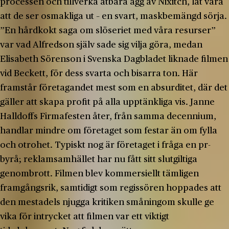
processen och tillverka ätbara ägg av Nixitch, låt vara
att de ser osmakliga ut – en svart, maskbemängd sörja.
”En hårdkokt saga om slöseriet med våra resurser”
var vad Alfredson själv sade sig vilja göra, medan
Elisabeth Sörenson i Svenska Dagbladet liknade filmen
vid Beckett, för dess svarta och bisarra ton. Här
framstår företagandet mest som en absurditet, där det
gäller att skapa profit på alla upptänkliga vis. Janne
Halldoffs Firmafesten åter, från samma decennium,
handlar mindre om företaget som festar än om fylla
och otrohet. Typiskt nog är företaget i fråga en pr-
byrå; reklamsamhället har nu fått sitt slutgiltiga
genombrott. Filmen blev kommersiellt tämligen
framgångsrik, samtidigt som regissören hoppades att
den mestadels njugga kritiken småningom skulle ge
vika för intrycket att filmen var ett viktigt