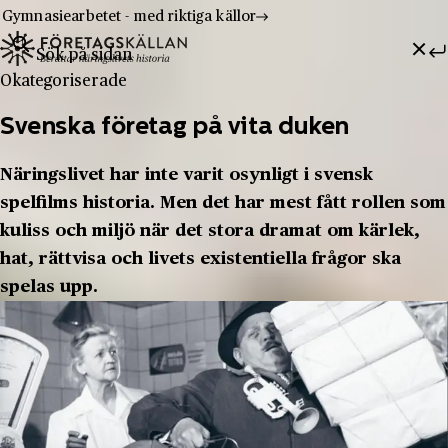
Gymnasiearbetet - med riktiga källor
Sök efter:
Hoppa till innehåll
Till innehåll
Okategoriserade
Svenska företag på vita duken
Näringslivet har inte varit osynligt i svensk
spelfilms historia. Men det har mest fått rollen som
kuliss och miljö när det stora dramat om kärlek,
hat, rättvisa och livets existentiella frågor ska
spelas upp.