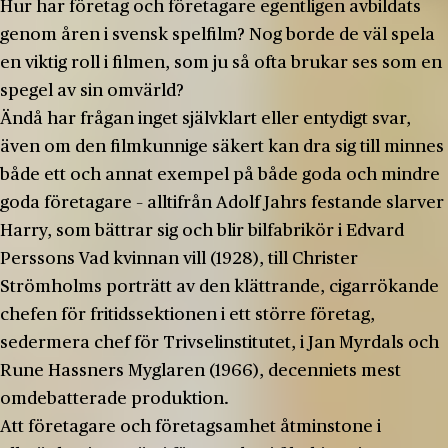
Hur har företag och företagare egentligen avbildats
genom åren i svensk spelfilm? Nog borde de väl spela
en viktig roll i filmen, som ju så ofta brukar ses som en
spegel av sin omvärld?
Ändå har frågan inget självklart eller entydigt svar,
även om den filmkunnige säkert kan dra sig till minnes
både ett och annat exempel på både goda och mindre
goda företagare – alltifrån Adolf Jahrs festande slarver
Harry, som bättrar sig och blir bilfabrikör i Edvard
Perssons Vad kvinnan vill (1928), till Christer
Strömholms porträtt av den klättrande, cigarrökande
chefen för fritidssektionen i ett större företag,
sedermera chef för Trivselinstitutet, i Jan Myrdals och
Rune Hassners Myglaren (1966), decenniets mest
omdebatterade produktion.
Att företagare och företagsamhet åtminstone i