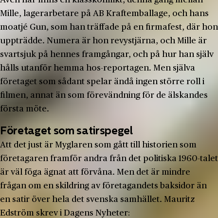
Även här finns en klasskonflikt, denna gång mellan
Mille, lagerarbetare på AB Kraftemballage, och hans
moatjé Gun, som han träffade på en firmafest, där hon
uppträdde. Numera är hon revystjärna, och Mille är
svartsjuk på hennes framgångar, och på hur han själv
hålls utanför hemma hos-reportagen. Men själva
företaget som sådant spelar ändå ingen större roll i
filmen, annat än som förevändning för de älskandes
första möte.
Företaget som satirspegel
Att det just är Myglaren som gått till historien som
företagaren framför andra från det politiska 1960-talet
är väl föga ägnat att förvåna. Men det är mindre
frågan om en skildring av företagandets baksidor än
en satir över hela det svenska samhället. Mauritz
Edström skrev i Dagens Nyheter: