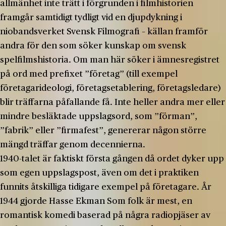
allmänhet inte trätt i förgrunden i filmhistorien
framgår samtidigt tydligt vid en djupdykning i
niobandsverket Svensk Filmografi – källan framför
andra för den som söker kunskap om svensk
spelfilmshistoria. Om man här söker i ämnesregistret
på ord med prefixet ”företag” (till exempel
företagarideologi, företagsetablering, företagsledare)
blir träffarna påfallande få. Inte heller andra mer eller
mindre besläktade uppslagsord, som ”förman”,
”fabrik” eller ”firmafest”, genererar någon större
mängd träffar genom decennierna.
1940-talet är faktiskt första gången då ordet dyker upp
som egen uppslagspost, även om det i praktiken
funnits åtskilliga tidigare exempel på företagare. År
1944 gjorde Hasse Ekman Som folk är mest, en
romantisk komedi baserad på några radiopjäser av