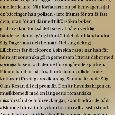
att missa. Unge förläggarens affärssinne förnekar sig
emellertid inte: När författartrion på hemvägen stjäl
en båt ringer han polisen – inte främst för att få fast
dem, utan för att därmed tillförsäkra boken
gratisreklam (också det baserat på en verklig
händelse, denna gång från 40-talet, där bland andra
Stig Dagerman och Lennart Hellsing deltog).
Lillebrors far direktören å sin sida rasar när han får
höra att sonen ska göra gemensam litterär debut med
springschasen, och denne får omgående sparken.
Filmen handlar på så sätt också om kolliderande
kulturer i företag av skilda slag. Samma år hade Stig
Olins Resan till dej premiär. Den är huvudsakligen en
musikkomedi med en lång serie romantiska
missförstånd och förvecklingar, som hindrar de båda
älskande från att nå lyckan förrän i allra sista stund.