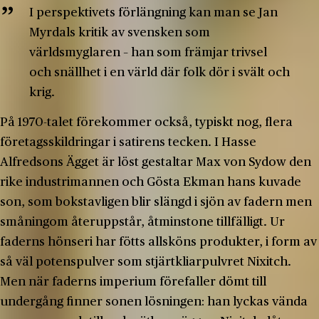
I perspektivets förlängning kan man se Jan
Myrdals kritik av svensken som
världsmyglaren – han som främjar trivsel
och snällhet i en värld där folk dör i svält och
krig.
På 1970-talet förekommer också, typiskt nog, flera
företagsskildringar i satirens tecken. I Hasse
Alfredsons Ägget är löst gestaltar Max von Sydow den
rike industrimannen och Gösta Ekman hans kuvade
son, som bokstavligen blir slängd i sjön av fadern men
småningom återuppstår, åtminstone tillfälligt. Ur
faderns hönseri har fötts allsköns produkter, i form av
så väl potenspulver som stjärtkliarpulvret Nixitch.
Men när faderns imperium förefaller dömt till
undergång finner sonen lösningen: han lyckas vända