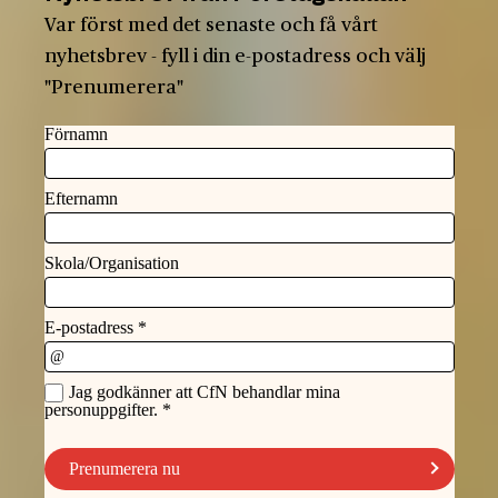
Var först med det senaste och få vårt
nyhetsbrev - fyll i din e-postadress och välj
"Prenumerera"