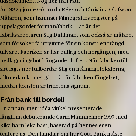
tidsdokument. Nog fick han rätt.
År 1982 gjorde Göran du Rées och Christina Olofsson
Målaren, som hamnat i Filmografins register på
uppslagsordet förman/fabrik. Här är det
fabriksarbetaren Stig Dahlman, som också är målare,
som försöker få utrymme för sin konst i en trängd
tillvaro. Fabriken är här bullrig och nergången, med
nedläggningshot hängande i luften. När fabriken till
sist lagts ner fullbordar Stig en målning i lokalerna,
alltmedan larmet går. Här är fabriken fängelset,
medan konsten är frihetens signum.
Från bank till bordell
En annan, mer udda vinkel presenterade
långfilmsdebuterande Carin Mannheimer 1997 med
Rika barn leka bäst, baserad på hennes egen
teaterpjäs. Den handlar om hur Gota Bank måste