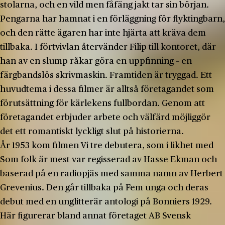
stolarna, och en vild men fåfäng jakt tar sin början.
Pengarna har hamnat i en förläggning för flyktingbarn,
och den rätte ägaren har inte hjärta att kräva dem
tillbaka. I förtvivlan återvänder Filip till kontoret, där
han av en slump råkar göra en uppfinning – en
färgbandslös skrivmaskin. Framtiden är tryggad. Ett
huvudtema i dessa filmer är alltså företagandet som
förutsättning för kärlekens fullbordan. Genom att
företagandet erbjuder arbete och välfärd möjliggör
det ett romantiskt lyckligt slut på historierna.
År 1953 kom filmen Vi tre debutera, som i likhet med
Som folk är mest var regisserad av Hasse Ekman och
baserad på en radiopjäs med samma namn av Herbert
Grevenius. Den går tillbaka på Fem unga och deras
debut med en unglitterär antologi på Bonniers 1929.
Här figurerar bland annat företaget AB Svensk