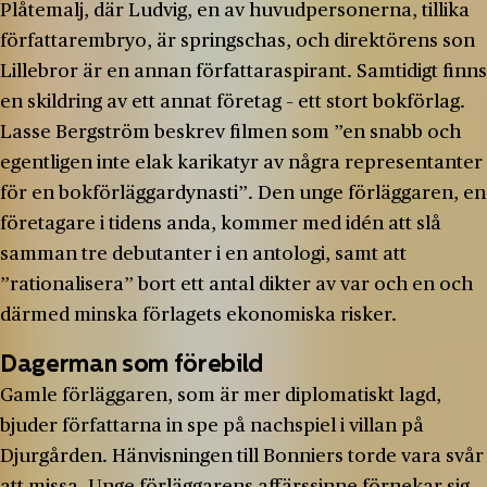
Plåtemalj, där Ludvig, en av huvudpersonerna, tillika
författarembryo, är springschas, och direktörens son
Lillebror är en annan författaraspirant. Samtidigt finns
en skildring av ett annat företag – ett stort bokförlag.
Lasse Bergström beskrev filmen som ”en snabb och
egentligen inte elak karikatyr av några representanter
för en bokförläggardynasti”. Den unge förläggaren, en
företagare i tidens anda, kommer med idén att slå
samman tre debutanter i en antologi, samt att
”rationalisera” bort ett antal dikter av var och en och
därmed minska förlagets ekonomiska risker.
Dagerman som förebild
Gamle förläggaren, som är mer diplomatiskt lagd,
bjuder författarna in spe på nachspiel i villan på
Djurgården. Hänvisningen till Bonniers torde vara svår