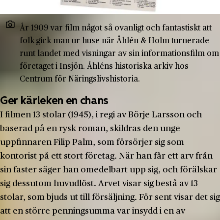
År 1909 var film något så ovanligt och fantastiskt att
folk gick man ur huse när Åhlén & Holm turnerade
runt landet med visningar av sin informationsfilm om
företaget i Insjön. Åhléns historiska arkiv hos
Centrum för Näringslivshistoria.
Ger kärleken en chans
I filmen 13 stolar (1945), i regi av Börje Larsson och
baserad på en rysk roman, skildras den unge
uppfinnaren Filip Palm, som försörjer sig som
kontorist på ett stort företag. När han får ett arv från
sin faster säger han omedelbart upp sig, och förälskar
sig dessutom huvudlöst. Arvet visar sig bestå av 13
stolar, som bjuds ut till försäljning. För sent visar det sig
att en större penningsumma var insydd i en av