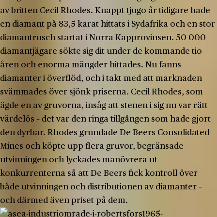
av britten Cecil Rhodes. Knappt tjugo år tidigare hade
en diamant på 83,5 karat hittats i Sydafrika och en stor
diamantrusch startat i Norra Kapprovinsen. 50 000
diamantjägare sökte sig dit under de kommande tio
åren och enorma mängder hittades. Nu fanns
diamanter i överflöd, och i takt med att marknaden
svämmades över sjönk priserna. Cecil Rhodes, som
ägde en av gruvorna, insåg att stenen i sig nu var rätt
värdelös – det var den ringa tillgången som hade gjort
den dyrbar. Rhodes grundade De Beers Consolidated
Mines och köpte upp flera gruvor, begränsade
utvinningen och lyckades manövrera ut
konkurrenterna så att De Beers fick kontroll över
både utvinningen och distributionen av diamanter –
och därmed även priset på dem.