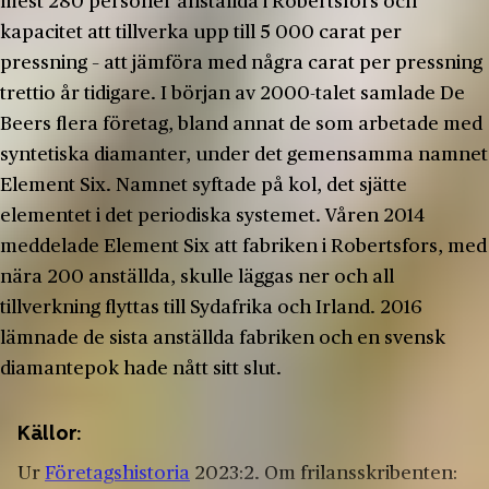
mest 280 personer anställda i Robertsfors och
kapacitet att tillverka upp till 5 000 carat per
pressning – att jämföra med några carat per pressning
trettio år tidigare. I början av 2000-talet samlade De
Beers flera företag, bland annat de som arbetade med
syntetiska diamanter, under det gemensamma namnet
Element Six. Namnet syftade på kol, det sjätte
elementet i det periodiska systemet. Våren 2014
meddelade Element Six att fabriken i Robertsfors, med
nära 200 anställda, skulle läggas ner och all
tillverkning flyttas till Sydafrika och Irland. 2016
lämnade de sista anställda fabriken och en svensk
diamantepok hade nått sitt slut.
Källor:
Ur
Företagshistoria
2023:2. Om frilansskribenten: