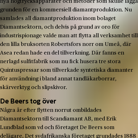
nya högtrycksapparater och metoder som skulle lägga
grunden för en kommersiell diamantproduktion. Nu
samlades all diamantproduktion inom bolaget
Diamantsektorn, och delvis på grund av oro för
industrispionage valde man att flytta all verksamhet till
den lilla bruksorten Robertsfors norr om Umeå, där
Asea redan hade en del tillverkning. Där fanns en
nerlagd sulfitfabrik som nu fick husera tre stora
Quintuspressar som tillverkade syntetiska diamanter
för användning i bland annat tandläkarborrar,
skärverktyg och slipskivor.
De Beers tog över
Några år efter flytten norrut ombildades
Diamantsektorn till Scandiamant AB, med Erik
Lundblad som vd och företaget De Beers som
delägare. Det sydafrikanska företaget grundades 1888