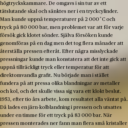
högtryckskammare. De omgavs i sin tur av ett
tätslutande skal och sänktes ner i en tryckcylinder.
Man kunde uppnå temperaturer på 2 000˚C och
tryck på 80 000 bar, men problemet var att för varje
försök gick klotet sönder. Själva försöken kunde
genomföras på en dag men det tog flera månader att
återställa pressen efteråt. Efter några misslyckade
pressningar kunde man konstatera att det inte gick att
uppnå tillräckligt tryck eller temperatur för att
direktomvandla grafit. Nu började man i stället
fundera på att pressa olika blandningar av metaller
och kol, och det skulle vissa sig vara ett klokt beslut.
1953, efter tio års arbete, kom resultatet alla väntat på.
Då lades en järn-kolblandning i pressen och utsattes
under en timme för ett tryck på 83 000 bar. När
pressen monterades ner fann man flera små kristaller