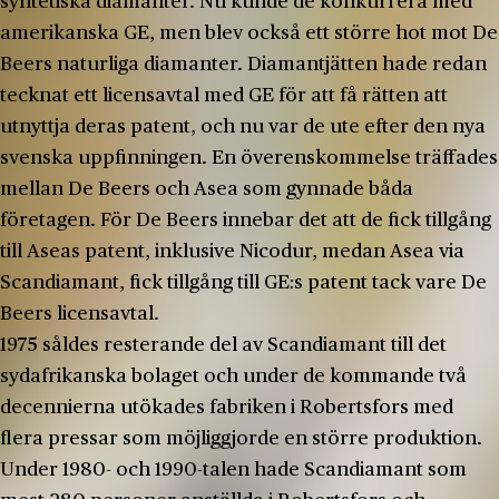
syntetiska diamanter. Nu kunde de konkurrera med
amerikanska GE, men blev också ett större hot mot De
Beers naturliga diamanter. Diamantjätten hade redan
tecknat ett licensavtal med GE för att få rätten att
utnyttja deras patent, och nu var de ute efter den nya
svenska uppfinningen. En överenskommelse träffades
mellan De Beers och Asea som gynnade båda
företagen. För De Beers innebar det att de fick tillgång
till Aseas patent, inklusive Nicodur, medan Asea via
Scandiamant, fick tillgång till GE:s patent tack vare De
Beers licensavtal.
1975 såldes resterande del av Scandiamant till det
sydafrikanska bolaget och under de kommande två
decennierna utökades fabriken i Robertsfors med
flera pressar som möjliggjorde en större produktion.
Under 1980- och 1990-talen hade Scandiamant som