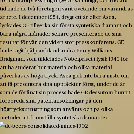
för diamantpressning ungefär samtidigt, och i tio års
tid hade de två företagen varit ovetande om varandras
arbete. I december 1954, drygt ett år efter Asea,
lyckades GE tillverka sin första syntetiska diamant och
bara några månader senare presenterade de sina
resultat för världen vid en stor presskonferens. GE
hade tagit hjälp av bland andra Percy Williams
Bridgman, som tilldelades Nobelpriset i fysik 1946 för
att ha studerat hur materia och olika material
påverkas av höga tryck. Asea gick inte bara miste om
att få presentera sina upptäckter först, under de år
som de förfinat sin process hade GE dessutom hunnit
förbereda sina patentansökningar på den
högtrycksutrustning som använts och på olika
metoder att framställa syntetiska diamanter.