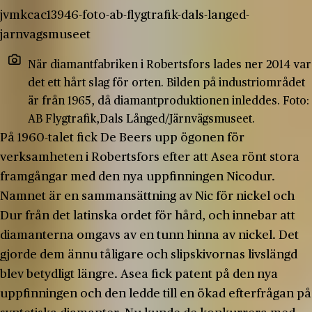
När diamantfabriken i Robertsfors lades ner 2014 var
det ett hårt slag för orten. Bilden på industriområdet
är från 1965, då diamantproduktionen inleddes. Foto:
AB Flygtrafik,Dals Långed/Järnvägsmuseet.
På 1960-talet fick De Beers upp ögonen för
verksamheten i Robertsfors efter att Asea rönt stora
framgångar med den nya uppfinningen Nicodur.
Namnet är en sammansättning av Nic för nickel och
Dur från det latinska ordet för hård, och innebar att
diamanterna omgavs av en tunn hinna av nickel. Det
gjorde dem ännu tåligare och slipskivornas livslängd
blev betydligt längre. Asea fick patent på den nya
uppfinningen och den ledde till en ökad efterfrågan på