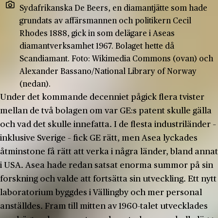
Sydafrikanska De Beers, en diamantjätte som hade
grundats av affärsmannen och politikern Cecil
Rhodes 1888, gick in som delägare i Aseas
diamantverksamhet 1967. Bolaget hette då
Scandiamant. Foto: Wikimedia Commons (ovan) och
Alexander Bassano/National Library of Norway
(nedan).
Under det kommande decenniet pågick flera tvister
mellan de två bolagen om var GE:s patent skulle gälla
och vad det skulle innefatta. I de flesta industriländer –
inklusive Sverige – fick GE rätt, men Asea lyckades
åtminstone få rätt att verka i några länder, bland annat
i USA. Asea hade redan satsat enorma summor på sin
forskning och valde att fortsätta sin utveckling. Ett nytt
laboratorium byggdes i Vällingby och mer personal
anställdes. Fram till mitten av 1960-talet utvecklades