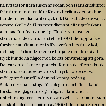
ha hittats för flera tusen år sedan och i sanskritskrifter
från århundradena före Kristus berättas det om hur
handeln med diamanter gick till. Där kallades de vajra,
senare skulle de få namnet diamant efter grekiskans
adamas för oövervinnerlig. För det var just det
stenarna sades vara. I slutet av 1700-talet upptäckte
forskare att diamanter i själva verket består av kol,
och några årtionden senare började man förstå att
tryck kunde ha något med kolets omvandling att göra.
Det var en kittlande upptäckt, för om de eftertraktade
stenarna skapades av kol och tryck borde det vara
möjligt att framställa dem på konstgjord väg.
Sedan dess har många försök gjorts och flera kända
forskare engagerade sig i frågan, bland andra
nobelpristagarna Henri Moissan och C. V. Raman. Men
det skulle dröja till mitten av 1900-talet innan en grupp