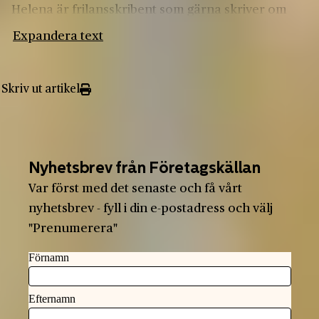
Helena är frilansskribent som gärna skriver om
historia, hantverk och formgivning.
Expandera text
Skriv ut artikel
Nyhetsbrev från Företagskällan
Var först med det senaste och få vårt
nyhetsbrev - fyll i din e-postadress och välj
"Prenumerera"