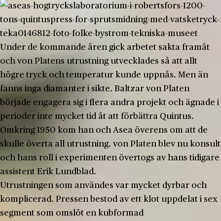
Under de kommande åren gick arbetet sakta framåt
och von Platens utrustning utvecklades så att allt
högre tryck och temperatur kunde uppnås. Men än
fanns inga diamanter i sikte. Baltzar von Platen
började engagera sig i flera andra projekt och ägnade i
perioder inte mycket tid åt att förbättra Quintus.
Omkring 1950 kom han och Asea överens om att de
skulle överta all utrustning. von Platen blev nu konsult
och hans roll i experimenten övertogs av hans tidigare
assistent Erik Lundblad.
Utrustningen som användes var mycket dyrbar och
komplicerad. Pressen bestod av ett klot uppdelat i sex
segment som omslöt en kubformad