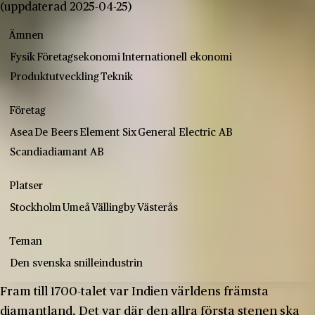
(uppdaterad 2025-04-25)
Ämnen
Fysik
Företagsekonomi
Internationell ekonomi
Produktutveckling
Teknik
Företag
Asea
De Beers
Element Six
General Electric AB
Scandiadiamant AB
Platser
Stockholm
Umeå
Vällingby
Västerås
Teman
Den svenska snilleindustrin
Fram till 1700-talet var Indien världens främsta
diamantland. Det var där den allra första stenen ska