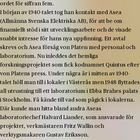
ordet för siffran fem.
I början av 1940-talet tog han kontakt med Asea
(Allmänna Svenska Elektriska AB), för att be om
finansiellt stöd i sitt utvecklingsarbete och de visade
snabbt intresse för hans nya uppfinning. Ett avtal
skrevs och Asea försåg von Platen med personal och
laboratorium. Nu inleddes det hemliga
forskningsprojektet som fick kodnamnet Quintus efter
von Platens press. Under några år i mitten av 1940-
talet höll man till i lokaler i Västerås men 1948 flyttades
all utrustning till ett laboratorium i Ebba Brahes palats
i Stockholm. Få kände till vad som pågick i lokalerna.
Där kunde man hitta bland andra Aseas
laboratoriechef Halvard Liander, som ansvarade för
projektet, verkmästaren Fritz Wallin och
verktygsmakaren Gustav Eriksson.