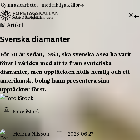
Gymnasiearbetet - med riktiga källor
Sök efter:
Hoppa till innehåll
Till innehåll
Artikel
Svenska diamanter
För 70 år sedan, 1953, ska svenska Asea ha varit
först i världen med att ta fram syntetiska
diamanter, men upptäckten hölls hemlig och ett
amerikanskt bolag hann presentera sina
upptäckter först.
Foto: iStock.
Helena Nilsson
2023-06-27