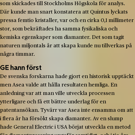
som skickades till Stockholms Högskola för analys.
Där kunde man snart konstatera att Quintus lyckats
pressa femtio kristaller, var och en cirka 0,1 millimeter
stor, som bekräftades ha samma fysikaliska och
kemiska egenskaper som diamanter. Det som tagit
naturen miljontals år att skapa kunde nu tillverkas på
några timmar.
GE hann först
De svenska forskarna hade gjort en historisk upptäckt
men Asea valde att hålla resultaten hemliga. En
anledning var att man ville utveckla processen
ytterligare och få ett bättre underlag för en
patentansökan. Tyvärr var Asea inte ensamma om att
i flera år ha försökt skapa diamanter. Av en slump
hade General Electric i USA börjat utveckla en metod