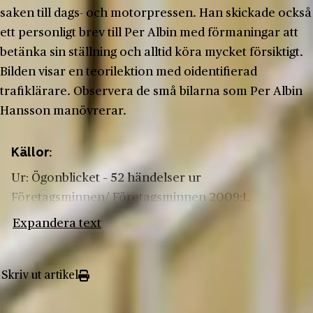
saken till dags- och motorpressen. Han skickade också
ett personligt brev till Per Albin med förmaningar att
betänka sin ställning och alltid köra mycket försiktigt.
Bilden visar en teorilektion med oidentifierad
trafiklärare. Observera de små bilarna som Per Albin
Hansson manövrerar.
Källor:
Ur: Ögonblicket – 52 händelser ur
Företagsminnen/ Företagsminnen 2009:1.
Expandera text
Skriv ut artikel