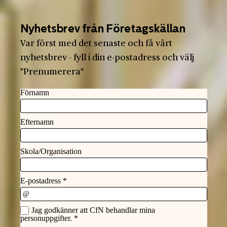
Nyhetsbrev från Företagskällan
Var först med det senaste och få vårt
nyhetsbrev - fyll i din e-postadress och välj
"Prenumerera"