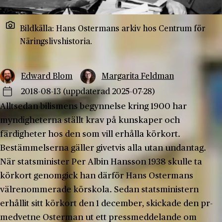
Bildkälla: Hans Ostermans arkiv hos Centrum för
Näringslivshistoria.
Edward Blom
Margarita Feldman
2018-08-13
(uppdaterad 2025-07-28)
Alltsedan bilismens begynnelse kring 1900 har
myndigheterna ställt krav på kunskaper och
färdigheter hos den som vill erhålla körkort.
Bestämmelserna gäller givetvis alla utan undantag.
När statsminister Per Albin Hansson 1938 skulle ta
körkort genomgick han därför Hans Ostermans
välrenommerade körskola. Sedan statsministern
erhållit sitt körkort den 1 december, skickade den pr-
medvetne Osterman ut ett pressmeddelande om