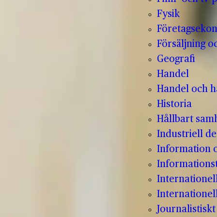
Fysik
Företagseko
Försäljning o
Geografi
Handel
Handel och hå
Historia
Hållbart sam
Industriell de
Information
Informations
Internatione
Internationel
Journalistisk