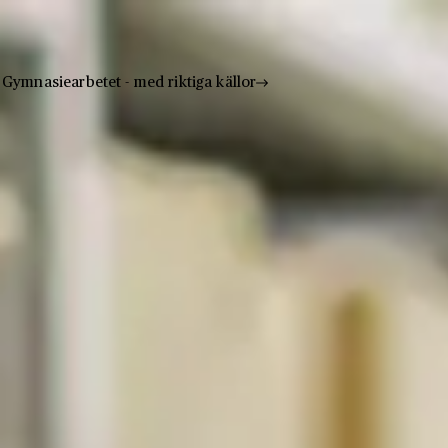
Gymnasiearbetet - med riktiga källor