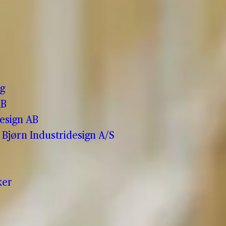
o
g
AB
esign AB
Bjørn Industridesign A/S
ker