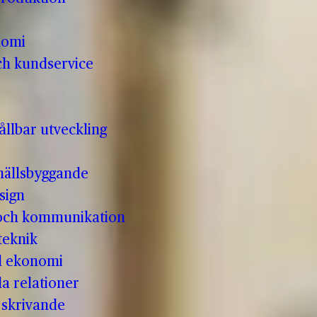
nomi
ch kundservice
llbar utveckling
hällsbyggande
sign
 och kommunikation
teknik
ll ekonomi
la relationer
t skrivande