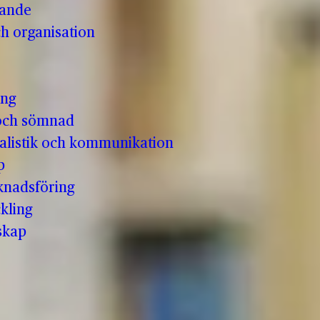
vande
h organisation
ing
och sömnad
nalistik och kommunikation
p
knadsföring
kling
skap