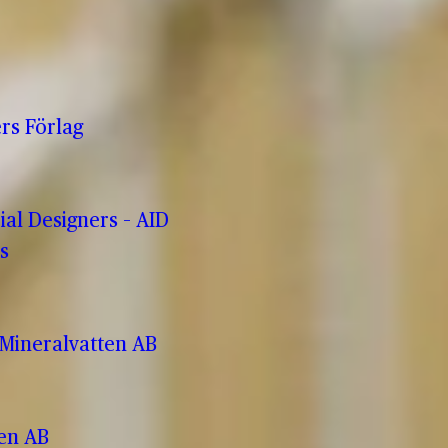
rs Förlag
rial Designers – AID
s
Mineralvatten AB
ren AB