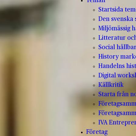
Teman
Startsida te
Den svenska s
Miljömässig h
Litteratur oc
Social hållba
History mark
Handelns hist
Digital work
Källkritik
Starta från no
Företagsamm
Företagsamm
IVA Entrepr
Företag