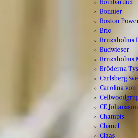
Bombardier
Bonnier
Boston Powe
Brio
Bruzaholms 
Budwieser
Bruzaholms M
Bröderna Tys
Carlsberg Sve
Carolina von
Cellwoodgru
CE Johansson
Champis
Chanel
Claas