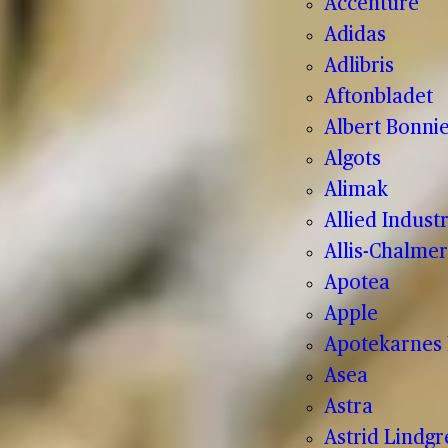
Accenture
Adidas
Adlibris
Aftonbladet
Albert Bonnie
Algots
Alimak
Allied Indust
Allis-Chalmer
Apotea
Apple
Apotekarnes 
Asea
Astra
Astrid Lindg