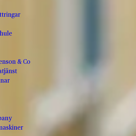
ttringar
hule
enson & Co
tjänst
anar
pany
maskiner