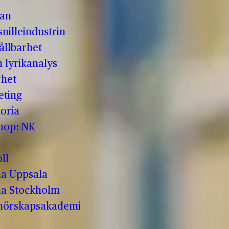
man
nilleindustrin
ållbarhet
h lyrikanalys
rhet
eting
oria
shop: NK
ll
a Uppsala
a Stockholm
enörskapsakademi