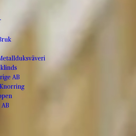
r
Bruk
etallduksväveri
klinds
rige AB
 Knorring
ppen
 AB