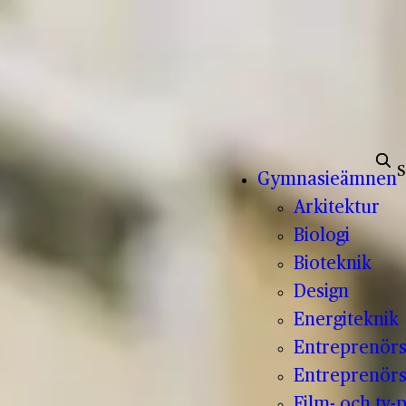
Sök e
Gymnasieämnen
Arkitektur
Biologi
Bioteknik
Design
Energiteknik
Entreprenör
Entreprenörs
Film- och tv-