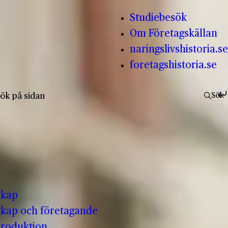
Studiebesök
Om Företagskällan
naringslivshistoria.se
foretagshistoria.se
fter:
Sök
skap
kap och företagande
produktion