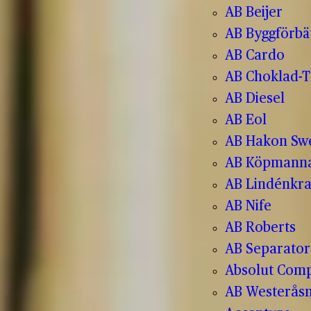
AB Beijer
AB Byggförbä
AB Cardo
AB Choklad-T
AB Diesel
AB Eol
AB Hakon Sw
AB Köpmanna
AB Lindénkr
AB Nife
AB Roberts
AB Separator
Absolut Com
AB Westerås