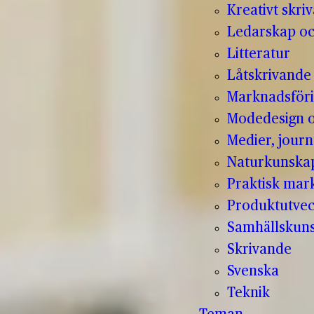
Kreativt skri
Ledarskap oc
Litteratur
Låtskrivande
Marknadsför
Modedesign 
Medier, jour
Naturkunska
Praktisk mar
Produktutvec
Samhällskun
Skrivande
Svenska
Teknik