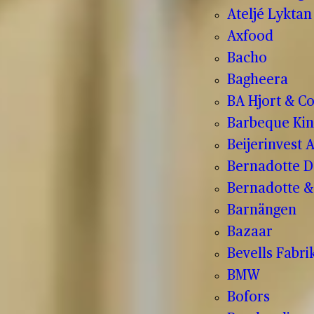
Ateljé Lyktan
Axfood
Bacho
Bagheera
BA Hjort & C
Barbeque Kin
Beijerinvest 
Bernadotte D
Bernadotte & 
Barnängen
Bazaar
Bevells Fabri
BMW
Bofors