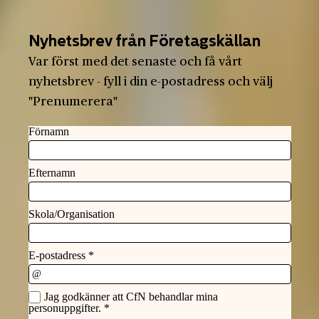
Nyhetsbrev från Företagskällan
Var först med det senaste och få vårt
nyhetsbrev - fyll i din e-postadress och välj
"Prenumerera"