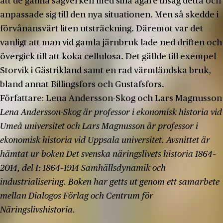
att de gamla sågverken med sina ägare insåg detta och
anpassade sig till den nya situationen. Men så skedde i
förvånansvärt liten utsträckning. Däremot var det
vanligt att man vid gamla järnbruk lade ned driften och
övergick till att koka cellulosa. Det gällde till exempel
Storvik i Gästrikland samt en rad värmländska bruk,
bland annat Billingsfors och Gustafsfors.
Författare:
Lena Andersson-Skog och Lars Magnusson
Lena Andersson-Skog är professor i ekonomisk historia vid
Umeå universitet och Lars Magnusson är professor i
ekonomisk historia vid Uppsala universitet. Avsnittet är
hämtat ur boken Det svenska näringslivets historia 1864–
2014, del I: 1864–1914 Samhällsdynamik och
industrialisering. Boken har getts ut genom ett samarbete
mellan Dialogos Förlag och Centrum för
Näringslivshistoria.