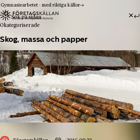
Gymnasiearbetet - med riktiga källor
Sök efter:
Hoppa till innehåll
Till innehåll
Okategoriserade
Skog, massa och papper