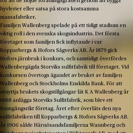
för att de höjde förädlingsgraden genom att bygga
hyvlerier eller satsa på stora kostsamma
massafabriker.
Familjen Wallenberg spelade på ett tidigt stadium en
viktig roll i den svenska skogsindustrin. Det första
företaget som familjen fick inflytande i var
Kopparbergs & Hofors Sågverks AB. År 1879 gick
Hofors järnbruk i konkurs, och samtidigt överfördes
Wallenbergägda Storviks sulfitfabrik till företaget. Vid
konkursen övertogs ägandet av bruket av familjen
Wallenberg och Stockholms Enskilda Bank. För att
utnyttja brukets skogstillgångar lät K A Wallenberg år
1888 anlägga Storviks Sulfitfabrik, som blev ett
framgångsrikt företag. Året efter överläts den nya
sulfitfabriken till Kopparbergs & Hofors Sågverks AB.
År 1906 sålde Härnösandsfamiljerna Wannberg och