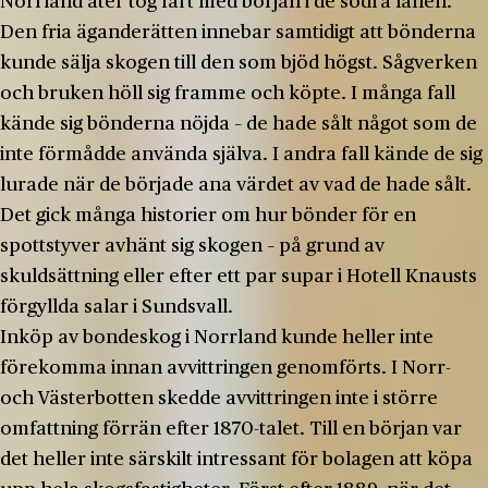
Norrland åter tog fart med början i de södra länen.
Den fria äganderätten innebar samtidigt att bönderna
kunde sälja skogen till den som bjöd högst. Sågverken
och bruken höll sig framme och köpte. I många fall
kände sig bönderna nöjda – de hade sålt något som de
inte förmådde använda själva. I andra fall kände de sig
lurade när de började ana värdet av vad de hade sålt.
Det gick många historier om hur bönder för en
spottstyver avhänt sig skogen – på grund av
skuldsättning eller efter ett par supar i Hotell Knausts
förgyllda salar i Sundsvall.
Inköp av bondeskog i Norrland kunde heller inte
förekomma innan avvittringen genomförts. I Norr-
och Västerbotten skedde avvittringen inte i större
omfattning förrän efter 1870-talet. Till en början var
det heller inte särskilt intressant för bolagen att köpa