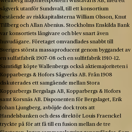
Weinberg majoritetsposten i Wifstavarfs AB, med ett
sågverk utanför Sundsvall, till ett konsortium
bestående av riskkapitalisterna William Olsson, Knut
Tillberg och Allan Abenius. Stockholms Enskilda Bank
var konsortiets långivare och blev snart även
huvudägare. Företaget omvandlades snabbt till
Sveriges största massaproducent genom byggandet av
en sulfatfabrik 1907–08 och en sulfitfabrik 1910–12.
Samtidigt köpte Wallenbergs också aktiemajoriteten i
Kopparbergs & Hofors Sågverks AB. Från 1908
diskuterades ett samgående mellan Stora
Kopparbergs Bergslags AB, Kopparbergs & Hofors
samt Korsnäs AB. Disponenten för Bergslaget, Erik
Johan Ljungberg, avböjde dock trots att
Handelsbanken och dess direktör Louis Fraenckel
tryckte på för att få till en fusion mellan de tre