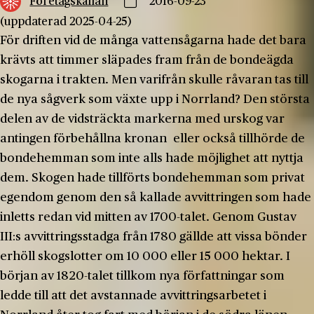
Företagskällan
2016-09-23
(uppdaterad 2025-04-25)
För driften vid de många vattensågarna hade det bara
krävts att timmer släpades fram från de bondeägda
skogarna i trakten. Men varifrån skulle råvaran tas till
de nya sågverk som växte upp i Norrland? Den största
delen av de vidsträckta markerna med urskog var
antingen förbehållna kronan eller också tillhörde de
bondehemman som inte alls hade möjlighet att nyttja
dem. Skogen hade tillförts bondehemman som privat
egendom genom den så kallade avvittringen som hade
inletts redan vid mitten av 1700-talet. Genom Gustav
III:s avvittringsstadga från 1780 gällde att vissa bönder
erhöll skogslotter om 10 000 eller 15 000 hektar. I
början av 1820-talet tillkom nya författningar som
ledde till att det avstannade avvittringsarbetet i