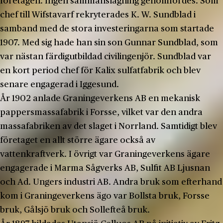
företagen. Ingen sammanslagning genomfördes. Som
chef till Wifstavarf rekryterades K. W. Sundblad i
samband med de stora investeringarna som startade
1907. Med sig hade han sin son Gunnar Sundblad, som
var nästan färdigutbildad civilingenjör. Sundblad var
en kort period chef för Kalix sulfatfabrik och blev
senare engagerad i Iggesund.
År 1902 anlade Graningeverkens AB en mekanisk
pappersmassafabrik i Forsse, vilket var den andra
massafabriken av det slaget i Norrland. Samtidigt blev
företaget en allt större ägare också av
vattenkraftverk. I övrigt var Graningeverkens ägare
engagerade i Marma Sågverks AB, Sulfit AB Ljusnan
och Ad. Ungers industri AB. Andra bruk som efterhand
kom i Graningeverkens ägo var Bollsta bruk, Forsse
bruk, Gålsjö bruk och Sollefteå bruk.