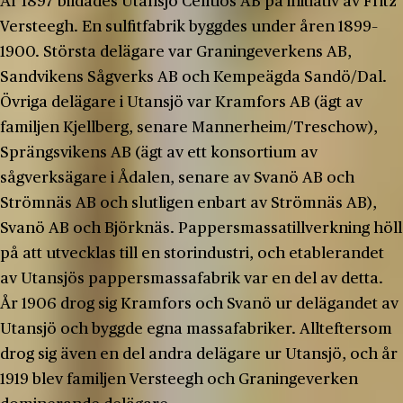
År 1897 bildades Utansjö Celluos AB på initiativ av Fritz
Versteegh. En sulfitfabrik byggdes under åren 1899–
1900. Största delägare var Graningeverkens AB,
Sandvikens Sågverks AB och Kempeägda Sandö/Dal.
Övriga delägare i Utansjö var Kramfors AB (ägt av
familjen Kjellberg, senare Mannerheim/Treschow),
Sprängsvikens AB (ägt av ett konsortium av
sågverksägare i Ådalen, senare av Svanö AB och
Strömnäs AB och slutligen enbart av Strömnäs AB),
Svanö AB och Björknäs. Pappersmassatillverkning höll
på att utvecklas till en storindustri, och etablerandet
av Utansjös pappersmassafabrik var en del av detta.
År 1906 drog sig Kramfors och Svanö ur delägandet av
Utansjö och byggde egna massafabriker. Allteftersom
drog sig även en del andra delägare ur Utansjö, och år
1919 blev familjen Versteegh och Graningeverken