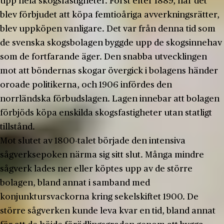
upp hela skogsfastigheter. Först efter 1889, när det
blev förbjudet att köpa femtioåriga avverkningsrätter,
blev uppköpen vanligare. Det var från denna tid som
de svenska skogsbolagen byggde upp de skogsinnehav
som de fortfarande äger. Den snabba utvecklingen
mot att böndernas skogar övergick i bolagens händer
oroade politikerna, och 1906 infördes den
norrländska förbudslagen. Lagen innebar att bolagen
förbjöds köpa enskilda skogsfastigheter utan statligt
tillstånd.
Mot slutet av 1800-talet började den intensiva
sågverksepoken närma sig sitt slut. Många mindre
sågverk lades ner eller köptes upp av de större
bolagen, bland annat i samband med
konjunktursvackorna kring sekelskiftet 1900. De
större sågverken kunde leva kvar en tid, bland annat