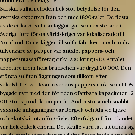
dominerande delägare.
Särskilt sulfitmetoden fick stor betydelse för den
svenska exporten från och med 1890-talet. De flesta
av de cirka 70 sulfitanläggningar som existerade i
Sverige före första världskriget var lokaliserade till
Norrland. Om vi lägger till sulfatfabrikerna och andra
tillverkare av papper var antalet pappers- och
pappersmassaföretag cirka 230 kring 1910. Antalet
arbetare inom hela branschen var drygt 20 000. Den
största sulfitanläggningen som tillkom efter
sekelskiftet var Kvarnsvedens pappersbruk, som 1905
byggde nytt med den för tiden ofattbara kapaciteten 12
000 tons produktion per år. Andra stora och snabbt
växande anläggningar var Bergvik och Ala vid Ljuse
och Skutskär utanför Gävle. Efterfrågan från utlandet
var helt enkelt enorm. Det skulle vara lätt att tänka sig