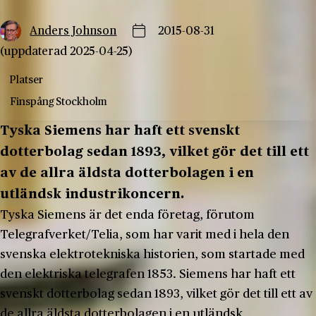
Anders Johnson
2015-08-31
(uppdaterad 2025-04-25)
Platser
Finspång
Stockholm
Tyska Siemens har haft ett svenskt
dotterbolag sedan 1893, vilket gör det till ett
av de allra äldsta dotterbolagen i en
utländsk industrikoncern.
Tyska Siemens är det enda företag, förutom
Telegrafverket/Telia, som har varit med i hela den
svenska elektrotekniska historien, som startade med
den elektriska telegrafen 1853. Siemens har haft ett
svenskt dotterbolag sedan 1893, vilket gör det till ett av
de allra äldsta dotterbolagen i en utländsk