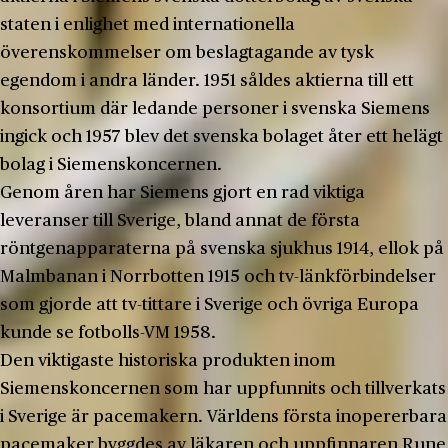
staten i enlighet med internationella
överenskommelser om beslagtagande av tysk
egendom i andra länder. 1951 såldes aktierna till ett
konsortium där ledande personer i svenska Siemens
ingick och 1957 blev det svenska bolaget åter ett helägt
bolag i Siemenskoncernen.
Genom åren har Siemens gjort en rad viktiga
leveranser till Sverige, bland annat de första
röntgenapparaterna på svenska sjukhus 1914, ellok på
Malmbanan i Norrbotten 1915 och tv-länkförbindelser
som gjorde att tv-tittare i Sverige och övriga Europa
kunde se fotbolls-VM 1958.
Den viktigaste historiska produkten inom
Siemenskoncernen som har uppfunnits och tillverkats
i Sverige är pacemakern. Världens första inopererbara
pacemaker byggdes av läkaren och uppfinnaren Rune