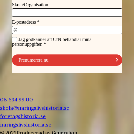
08-634 99 00
skola@naringslivshistoria.se
foretagshistoria.se
naringslivshistoria.se
© 2026
Producerad av
Generation