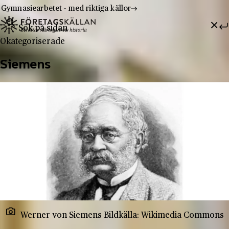
Gymnasiearbetet - med riktiga källor
Sök efter:
Hoppa till innehåll
Till innehåll
Okategoriserade
Siemens
Werner von Siemens Bildkälla: Wikimedia Commons