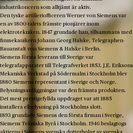
industrikoncern som alltjämt är aktiv.
Den tyske artilleriofficeren Werner von Siemens var
en av 1800-talets främste pionjärer inom
elektrotekniken. 1847 grundade han, tillsammans med
finmekanikern Johann Georg Halske, Telegraphen-
Bauanstalt von Siemens & Halske i Berlin.
Siemens första leverans till Sverige var
telegrafapparater till Telegrafverket 1853. J.E. Eriksons
Mekaniska Verkstad på Södermalm i Stockholm blev
1880 Siemens representant i Sverige och Norge.
Belysningsanläggningar var den främsta produkten.
Det mest prestigefyllda uppdraget var att 1885
installera elbelysning på Stockholms slott.
1893 grundade Siemens den första firman i Sverige,
Siemens Tekniska Byrå i Stockholm. 1946 beslagtogs
aktierna i Siemens svenska dotterbolag av svenska