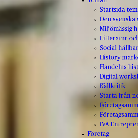
Teman
Startsida te
Den svenska s
Miljömässig h
Litteratur oc
Social hållba
History mark
Handelns hist
Digital work
Källkritik
Starta från no
Företagsamm
Företagsamm
IVA Entrepr
Företag