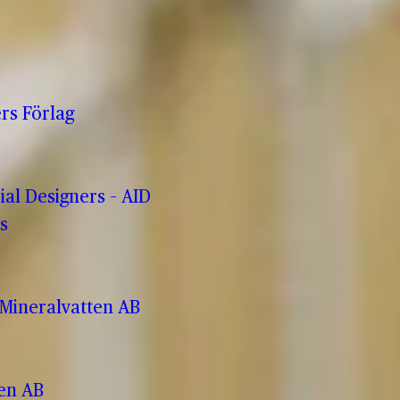
rs Förlag
rial Designers – AID
s
Mineralvatten AB
ren AB