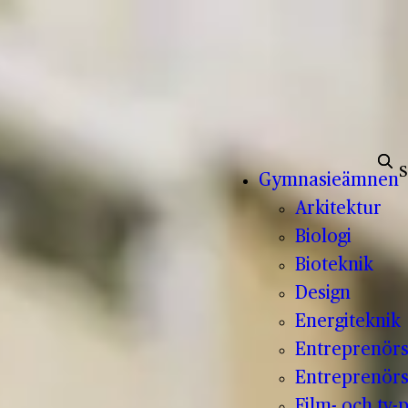
Sök e
Gymnasieämnen
Arkitektur
Biologi
Bioteknik
Design
Energiteknik
Entreprenör
Entreprenörs
Film- och tv-