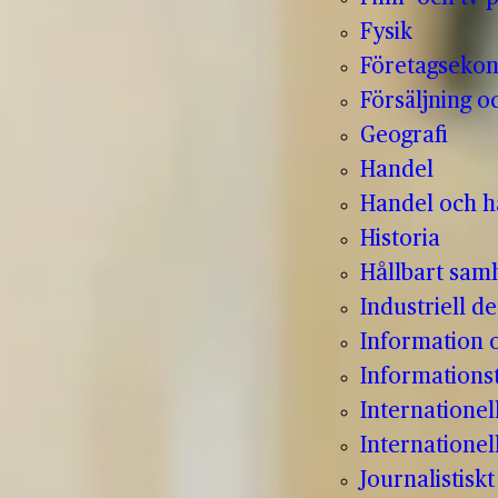
Fysik
Företagseko
Försäljning o
Geografi
Handel
Handel och hå
Historia
Hållbart sam
Industriell de
Information
Informations
Internatione
Internationel
Journalistisk