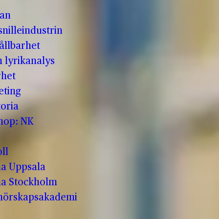
man
nilleindustrin
ållbarhet
h lyrikanalys
rhet
eting
oria
shop: NK
ll
a Uppsala
a Stockholm
enörskapsakademi