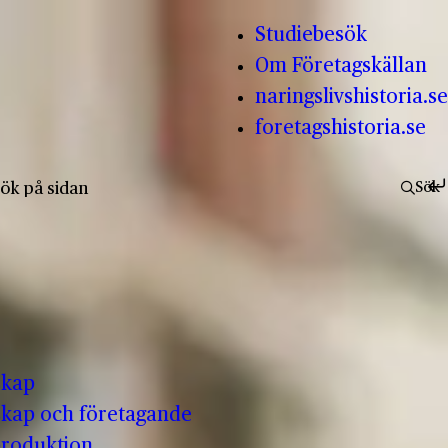
Studiebesök
Om Företagskällan
naringslivshistoria.se
foretagshistoria.se
fter:
Sök
skap
kap och företagande
produktion