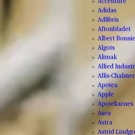
Accenture
Adidas
Adlibris
Aftonbladet
Albert Bonnie
Algots
Alimak
Allied Indust
Allis-Chalmer
Apotea
Apple
Apotekarnes 
Asea
Astra
Astrid Lindg