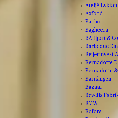
Ateljé Lyktan
Axfood
Bacho
Bagheera
BA Hjort & C
Barbeque Kin
Beijerinvest 
Bernadotte D
Bernadotte & 
Barnängen
Bazaar
Bevells Fabri
BMW
Bofors