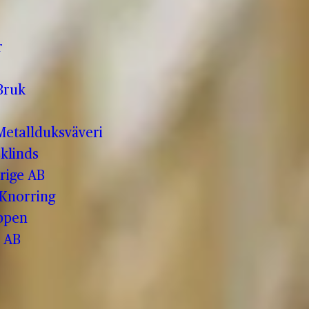
r
Bruk
etallduksväveri
klinds
rige AB
 Knorring
ppen
 AB