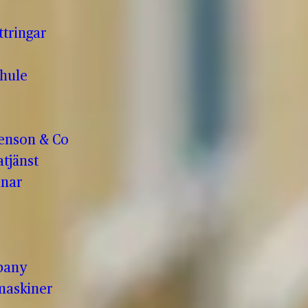
ttringar
hule
enson & Co
tjänst
anar
pany
maskiner