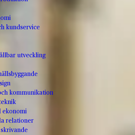
nomi
ch kundservice
llbar utveckling
hällsbyggande
sign
 och kommunikation
teknik
ll ekonomi
la relationer
t skrivande