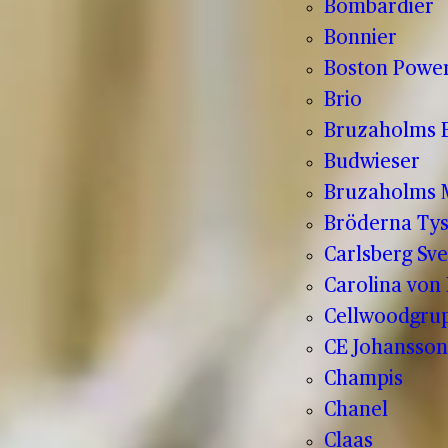
Bombardier
Bonnier
Boston Powe
Brio
Bruzaholms 
Budwieser
Bruzaholms M
Bröderna Tys
Carlsberg Sve
Carolina von
Cellwoodgru
CE Johansson
Champis
Chanel
Claas