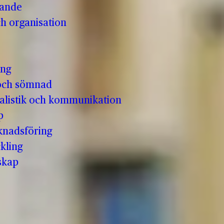
vande
h organisation
ing
och sömnad
nalistik och kommunikation
p
knadsföring
kling
skap