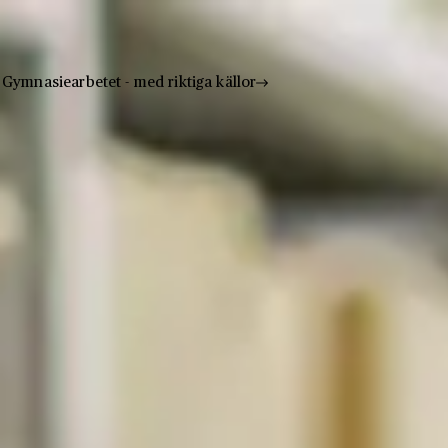
Gymnasiearbetet - med riktiga källor