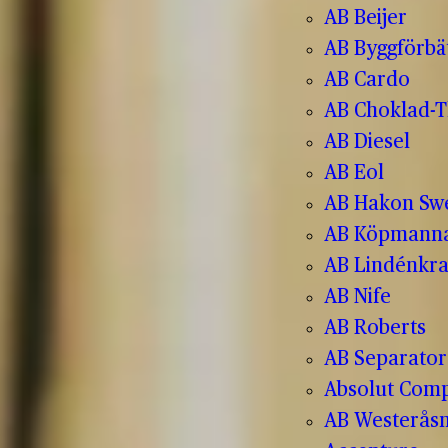
AB Beijer
AB Byggförbä
AB Cardo
AB Choklad-T
AB Diesel
AB Eol
AB Hakon Sw
AB Köpmanna
AB Lindénkr
AB Nife
AB Roberts
AB Separator
Absolut Com
AB Westerås