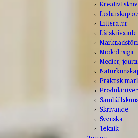
Kreativt skri
Ledarskap oc
Litteratur
Låtskrivande
Marknadsför
Modedesign 
Medier, jour
Naturkunska
Praktisk mar
Produktutvec
Samhällskun
Skrivande
Svenska
Teknik