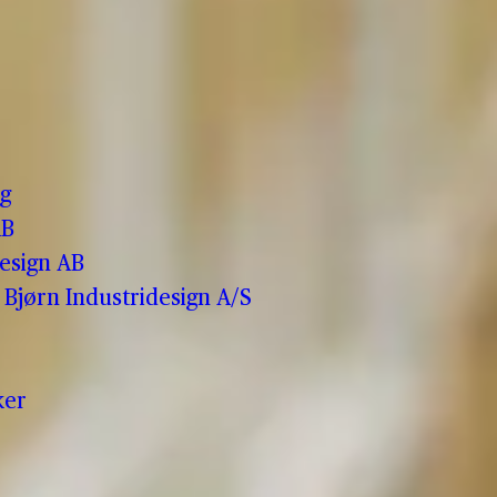
o
g
AB
esign AB
Bjørn Industridesign A/S
ker