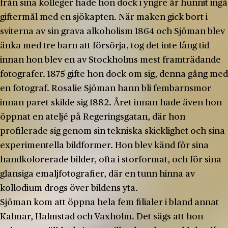
från sina kolleger hade hon dock i yngre år hunnit ingå
giftermål med en sjökapten. När maken gick bort i
sviterna av sin grava alkoholism 1864 och Sjöman blev
änka med tre barn att försörja, tog det inte lång tid
innan hon blev en av Stockholms mest framträdande
fotografer. 1875 gifte hon dock om sig, denna gång med
en fotograf. Rosalie Sjöman hann bli fembarnsmor
innan paret skilde sig 1882. Året innan hade även hon
öppnat en ateljé på Regeringsgatan, där hon
profilerade sig genom sin tekniska skicklighet och sina
experimentella bildformer. Hon blev känd för sina
handkolorerade bilder, ofta i storformat, och för sina
glansiga emaljfotografier, där en tunn hinna av
kollodium drogs över bildens yta.
Sjöman kom att öppna hela fem filialer i bland annat
Kalmar, Halmstad och Vaxholm. Det sägs att hon