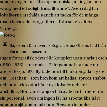
som en angenäm sällskapsmänniska, alltid glad och
vänlig med ett soligt, fridsällt sinne”. Även i dag har
lokalborna Mathilda Ranch att tacka för de många
tusen bevarade fotografierna från sekelskiftets
Varberg.
Baptister i Klarälven. Fotograf: Anna Ollson. Bild från
Värmlands museum.
Ingen fotografisk odyssé är komplett utan Maria Tesch
(1850– 1936), som endast 21 år gammal startade en
ateljé i Eksjö. 1873 flyttade hon till Linköping där ryktet
om ”Teschan”, som hon kom att kallas, spreds snabbt
och hon fick skaffa både nya lokaler och fler
anställda. Hon var sträng och krävde hårt arbete från
sin personal, även om ingen lär ha arbetat lika hårt
som hon själv, men när hon försvann in under