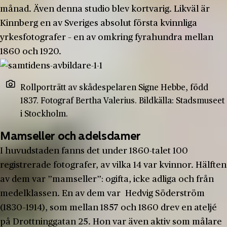
månad. Även denna studio blev kortvarig. Likväl är
Kinnberg en av Sveriges absolut första kvinnliga
yrkesfotografer – en av omkring fyrahundra mellan
1860 och 1920.
Rollporträtt av skådespelaren Signe Hebbe, född
1837. Fotograf Bertha Valerius. Bildkälla: Stadsmuseet
i Stockholm.
Mamseller och adelsdamer
I huvudstaden fanns det under 1860-talet 100
registrerade fotografer, av vilka 14 var kvinnor. Hälften
av dem var ”mamseller”: ogifta, icke adliga och från
medelklassen. En av dem var Hedvig Söderström
(1830–1914), som mellan 1857 och 1860 drev en ateljé
på Drottninggatan 25. Hon var även aktiv som målare