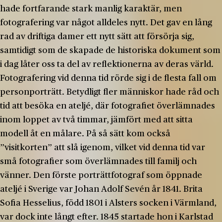
hade fortfarande stark manlig karaktär, men
fotografering var något alldeles nytt. Det gav en lång
rad av driftiga damer ett nytt sätt att försörja sig,
samtidigt som de skapade de historiska dokument som
i dag låter oss ta del av reflektionerna av deras värld.
Fotografering vid denna tid rörde sig i de flesta fall om
personporträtt. Betydligt fler människor hade råd och
tid att besöka en ateljé, där fotografiet överlämnades
inom loppet av två timmar, jämfört med att sitta
modell åt en målare. På så sätt kom också
”visitkorten” att slå igenom, vilket vid denna tid var
små fotografier som överlämnades till familj och
vänner. Den förste porträttfotograf som öppnade
ateljé i Sverige var Johan Adolf Sevén år 1841. Brita
Sofia Hesselius, född 1801 i Alsters socken i Värmland,
var dock inte långt efter. 1845 startade hon i Karlstad