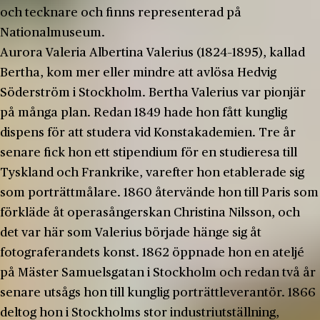
och tecknare och finns representerad på
Nationalmuseum.
Aurora Valeria Albertina Valerius (1824–1895), kallad
Bertha, kom mer eller mindre att avlösa Hedvig
Söderström i Stockholm. Bertha Valerius var pionjär
på många plan. Redan 1849 hade hon fått kunglig
dispens för att studera vid Konstakademien. Tre år
senare fick hon ett stipendium för en studieresa till
Tyskland och Frankrike, varefter hon etablerade sig
som porträttmålare. 1860 återvände hon till Paris som
förkläde åt operasångerskan Christina Nilsson, och
det var här som Valerius började hänge sig åt
fotograferandets konst. 1862 öppnade hon en ateljé
på Mäster Samuelsgatan i Stockholm och redan två år
senare utsågs hon till kunglig porträttleverantör. 1866
deltog hon i Stockholms stor industriutställning,