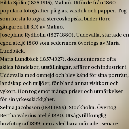
Hilda Sjölin (1835-1915), Malmö. Utförde från 1860
populära fotografier på glas, vaxduk och papper. Tog
som första fotograf stereoskopiska bilder (före
gångaren till 3D) av Malmö.
Josephine Rydholm (1827-1880), Uddevalla, startade en
egen ateljé 1860 som sedermera övertogs av Maria
Lundbäck.
Maria Lundbäck (1857-1927), dokumenterade ofta
skilda händelser, utställningar, affärer och industrier i
Uddevalla med omnejd och blev känd för sina porträtt,
landskap och miljöer, för bland annat visitkort och
vykort. Hon tog emot många priser och utmärkelser
för sin yrkesskicklighet.
Selma Jacobsson (1841-1899), Stockholm. Övertog
Bertha Valerius ateljé 1880. Utsågs till kunglig
hovfotograf 1899 men avled bara månader senare.