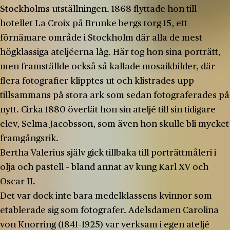
Stockholms utställningen. 1868 flyttade hon till
hotellet La Croix på Brunke bergs torg 15, ett
förnämare område i Stockholm där alla de mest
högklassiga ateljéerna låg. Här tog hon sina porträtt,
men framställde också så kallade mosaikbilder, där
flera fotografier klipptes ut och klistrades upp
tillsammans på stora ark som sedan fotograferades på
nytt. Cirka 1880 överlät hon sin ateljé till sin tidigare
elev, Selma Jacobsson, som även hon skulle bli mycket
framgångsrik.
Bertha Valerius själv gick tillbaka till porträttmåleri i
olja och pastell – bland annat av kung Karl XV och
Oscar II.
Det var dock inte bara medelklassens kvinnor som
etablerade sig som fotografer. Adelsdamen Carolina
von Knorring (1841–1925) var verksam i egen ateljé