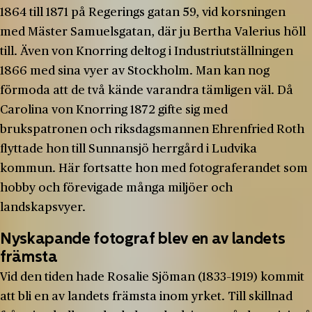
1864 till 1871 på Regerings gatan 59, vid korsningen
med Mäster Samuelsgatan, där ju Bertha Valerius höll
till. Även von Knorring deltog i Industriutställningen
1866 med sina vyer av Stockholm. Man kan nog
förmoda att de två kände varandra tämligen väl. Då
Carolina von Knorring 1872 gifte sig med
brukspatronen och riksdagsmannen Ehrenfried Roth
flyttade hon till Sunnansjö herrgård i Ludvika
kommun. Här fortsatte hon med fotograferandet som
hobby och förevigade många miljöer och
landskapsvyer.
Nyskapande fotograf blev en av landets
främsta
Vid den tiden hade Rosalie Sjöman (1833–1919) kommit
att bli en av landets främsta inom yrket. Till skillnad