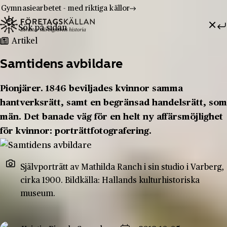
Gymnasiearbetet - med riktiga källor
Sök efter:
Hoppa till innehåll
Till innehåll
Artikel
Samtidens avbildare
Pionjärer. 1846 beviljades kvinnor samma
hantverksrätt, samt en begränsad handelsrätt, som
män. Det banade väg för en helt ny affärsmöjlighet
för kvinnor: porträttfotografering.
Självporträtt av Mathilda Ranch i sin studio i Varberg,
cirka 1900. Bildkälla: Hallands kulturhistoriska
museum.