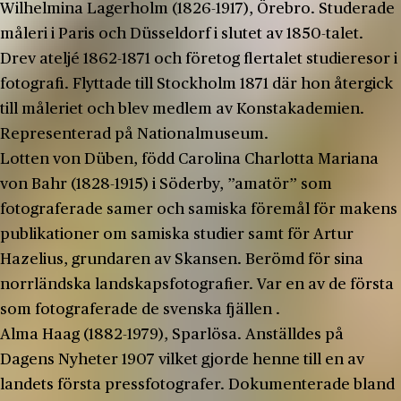
Wilhelmina Lagerholm (1826-1917), Örebro. Studerade
måleri i Paris och Düsseldorf i slutet av 1850-talet.
Drev ateljé 1862-1871 och företog flertalet studieresor i
fotografi. Flyttade till Stockholm 1871 där hon återgick
till måleriet och blev medlem av Konstakademien.
Representerad på Nationalmuseum.
Lotten von Düben, född Carolina Charlotta Mariana
von Bahr (1828-1915) i Söderby, ”amatör” som
fotograferade samer och samiska föremål för makens
publikationer om samiska studier samt för Artur
Hazelius, grundaren av Skansen. Berömd för sina
norrländska landskapsfotografier. Var en av de första
som fotograferade de svenska fjällen .
Alma Haag (1882-1979), Sparlösa. Anställdes på
Dagens Nyheter 1907 vilket gjorde henne till en av
landets första pressfotografer. Dokumenterade bland