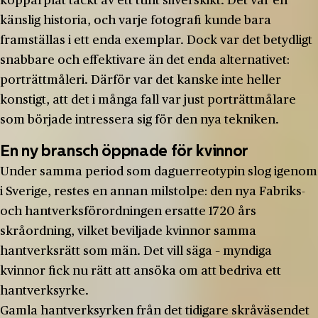
kopparplåt täckt av ett tunt silverskikt. Det var en
känslig historia, och varje fotografi kunde bara
framställas i ett enda exemplar. Dock var det betydligt
snabbare och effektivare än det enda alternativet:
porträttmåleri. Därför var det kanske inte heller
konstigt, att det i många fall var just porträttmålare
som började intressera sig för den nya tekniken.
En ny bransch öppnade för kvinnor
Under samma period som daguerreotypin slog igenom
i Sverige, restes en annan milstolpe: den nya Fabriks-
och hantverksförordningen ersatte 1720 års
skråordning, vilket beviljade kvinnor samma
hantverksrätt som män. Det vill säga – myndiga
kvinnor fick nu rätt att ansöka om att bedriva ett
hantverksyrke.
Gamla hantverksyrken från det tidigare skråväsendet