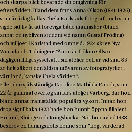
och skarpa blick bevarade sin omgivning för
eftervärlden. Bland dem finns Anna Ollson (1841–1926),
som än i dag kallas ”hela Karlstads fotograf” och som
vigde sitt liv åt att föreviga både människor (bland
annat en nybliven student vid namn Gustaf Fröding)
och miljöer i Karlstad med omnejd. 1924 skrev Nya
Wermlands-Tidningen: ”Ännu är fröken Ollson
dagligen flitigt sysselsatt i sin atelier och är vid sina 83
år helt säkert den äldsta utövaren av fotografyrket i
vårt land, kanske i hela världen”.
Eller den självständiga Caroline Mathilda Ranch, som
22 år gammal övertog sin fars ateljé i Varberg, där hon
bland annat framställde populära vykort. Innan hon
drog sig tillbaka 1923 hade hon hunnit öppna filialer i
Horred, Slöinge och Kungsbacka. När hon avled 1938
beskrev en tidningsnotis henne som ”högt värderad