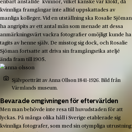
enbart anställde kvinnor, vilket kanske var klokt, då
kvinnliga framgångar inte alltid uppskattades av
manliga kolleger. Vid en utställning ska Rosalie Sjöman
ha angripits av ett antal män som menade att dessa
anmärkningsvärt vackra fotografier omöjligt kunde ha
tagits av henne själv. De misstog sig dock, och Rosalie
Sjöman fortsatte att driva sin framgångsrika ateljé
ända fram till 1905.
Självportträtt av Anna Ollson 1841–1926. Bild från
Värmlands museum.
Bevarade omgivningen för eftervärlden
Men man behövde inte resa till huvudstaden för att
lyckas. På många olika håll i Sverige etablerade sig
kvinnliga fotografer, som med sin otympliga utrustning