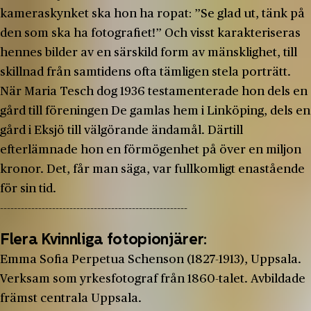
kameraskynket ska hon ha ropat: ”Se glad ut, tänk på
den som ska ha fotografiet!” Och visst karakteriseras
hennes bilder av en särskild form av mänsklighet, till
skillnad från samtidens ofta tämligen stela porträtt.
När Maria Tesch dog 1936 testamenterade hon dels en
gård till föreningen De gamlas hem i Linköping, dels en
gård i Eksjö till välgörande ändamål. Därtill
efterlämnade hon en förmögenhet på över en miljon
kronor. Det, får man säga, var fullkomligt enastående
för sin tid.
------------------------------------------------------
Flera Kvinnliga fotopionjärer:
Emma Sofia Perpetua Schenson (1827-1913), Uppsala.
Verksam som yrkesfotograf från 1860-talet. Avbildade
främst centrala Uppsala.