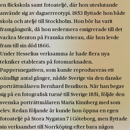
en flickskola samt fotoateljé, där hon uteslutande
använde sig av daguerreotypi. 1853 flyttade hon både
skola och ateljé till Stockholm. Hon bör ha varit
framgångsrik, då hon sedermera emigrerade till det
vackra Menton på Franska rivieran, där hon levde
fram till sin död 1866.
Under Hesselius verksamma år hade flera nya
tekniker etablerats på fotomarknaden.
Pappersnegativen, som kunde reproduceras ett
oändligt antal gånger, nådde Sverige via den danske
porträttmålaren Bernhard Bendixen. När han begav
sig på en fotografisk turné till Sverige 1851, följde den
svenska porträttmålaren Maria Kinnberg med som
elev. Redan följande år kunde hon öppna en egen
fotoateljé på Stora Nygatan 7 i Göteborg, men flyttade
sin verksamhet till Norrköping efter bara någon