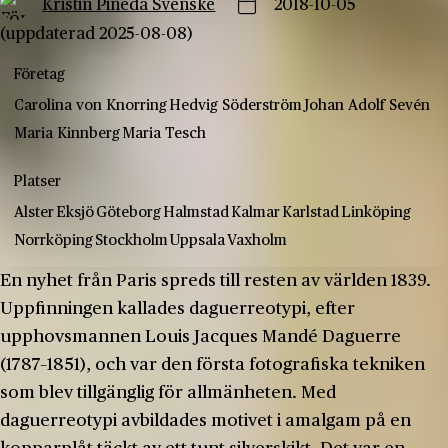
Kristin Pineda Svenske
2018-10-05
(uppdaterad 2025-08-08)
Företag
Carolina von Knorring
Hedvig Söderström
Johan Adolf Sevén
Maria Kinnberg
Maria Tesch
Platser
Alster
Eksjö
Göteborg
Halmstad
Kalmar
Karlstad
Linköping
Norrköping
Stockholm
Uppsala
Vaxholm
En nyhet från Paris spreds till resten av världen 1839.
Uppfinningen kallades daguerreotypi, efter
upphovsmannen Louis Jacques Mandé Daguerre
(1787–1851), och var den första fotografiska tekniken
som blev tillgänglig för allmänheten. Med
daguerreotypi avbildades motivet i amalgam på en