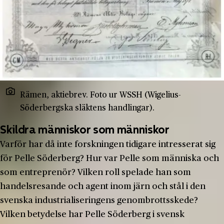
Rämen, aktiebrev. Foto ur WSSH (Wigelius­
Söderbergska släktens handlingar).
Skildra människor som människor
Varför har då inte forskningen tidigare intresserat sig
för Pelle Söderberg? Hur var Pelle som människa och
som entreprenör? Vilken roll spelade han som
handelsresande och agent inom järn och stål i den
svenska industrialiseringens genombrottsskede?
Vilken betydelse har Pelle Söderberg i svensk