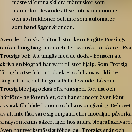
måste vi kunna skildra människor som
människor, levande att se, inte som nummer
och abstraktioner och inte som automater,
som handlägger ärenden.
Även den danska kultur historikern Birgitte Possings
tankar kring biografier och den svenska forskaren Eva
Trotzigs bok: Att umgås med de döda – konsten att
skriva en biografi har varit till stor hjälp. Som Trotzig
lät jag bortse från att objektet och hans värld inte
längre finns, och lät göra Pelle levande. Liksom
Trotzig blev jag också ofta »intagen, förtjust och
hänförd« av föremålet, och har stundom även känt
avsmak för både honom och hans omgivning. Behovet
av att inte låta vare sig empatin eller motviljan påverka
analysen känns säkert igen hos andra biografiskrivare.
Även hantverksmässigt följde jag i Trotzigs spår och