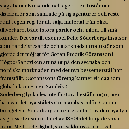
slags handelsresande och agent – en fristående
distributör som samlade på sig agenturer och reste
runt i egen regi för att sälja material från olika
tillverkare, både i stora partier och i minut till små
kunder. Det var till exempel Pelle Söderbergs insatser
som handelsresande och marknadsintroduktör som
gjorde det möjligt för Göran Fredrik Göransson i
Högbo/Sandviken att nå ut på den svenska och
nordiska marknaden med det nya bessemerstål han
framställt. (Göranssons företag känner vi i dag som
globala koncernen Sandvik.)
Söderberg lyckades inte få stora beställningar, men
han var det nya stålets stora ambassadör. Genom
bolaget var Söderberg en representant av den nya typ
av grossister som i slutet av 1860­talet började växa
fram. Med hederlighet, stor sakkunskap, ett väl