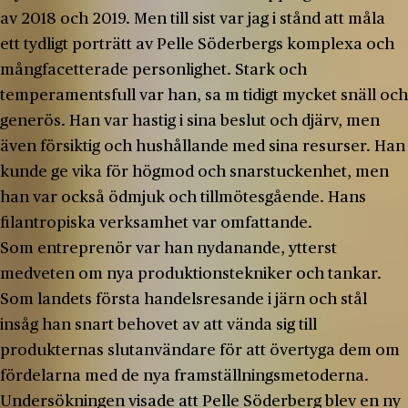
av 2018 och 2019. Men till sist var jag i stånd att måla
ett tydligt porträtt av Pelle Söderbergs komplexa och
mångfacetterade personlighet. Stark och
temperamentsfull var han, sa m tidigt mycket snäll och
generös. Han var hastig i sina beslut och djärv, men
även försiktig och hushållande med sina resurser. Han
kunde ge vika för högmod och snarstuckenhet, men
han var också ödmjuk och tillmötesgående. Hans
filantropiska verksamhet var omfattande.
Som entreprenör var han nydanande, ytterst
medveten om nya produktionstekniker och tankar.
Som landets första handelsresande i järn och stål
insåg han snart behovet av att vända sig till
produkternas slutanvändare för att övertyga dem om
fördelarna med de nya framställningsmetoderna.
Undersökningen visade att Pelle Söderberg blev en ny