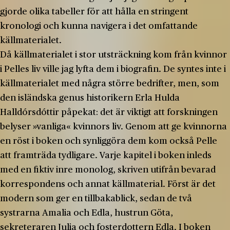
gjorde olika tabeller för att hålla en stringent
kronologi och kunna navigera i det omfattande
källmaterialet.
Då källmaterialet i stor utsträckning kom från kvinnor
i Pelles liv ville jag lyfta dem i biografin. De syntes inte i
källmaterialet med några större bedrifter, men, som
den isländska genus historikern Erla Hulda
Halldórsdóttir påpekat: det är viktigt att forskningen
belyser »vanliga« kvinnors liv. Genom att ge kvinnorna
en röst i boken och synliggöra dem kom också Pelle
att framträda tydligare. Varje kapitel i boken inleds
med en fiktiv inre monolog, skriven utifrån bevarad
korrespondens och annat källmaterial. Först är det
modern som ger en tillbakablick, sedan de två
systrarna Amalia och Edla, hustrun Göta,
sekreteraren Julia och fosterdottern Edla. I boken