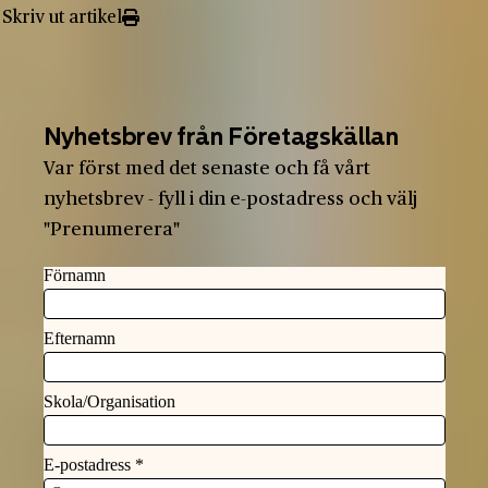
Skriv ut artikel
Nyhetsbrev från Företagskällan
Var först med det senaste och få vårt
nyhetsbrev - fyll i din e-postadress och välj
"Prenumerera"