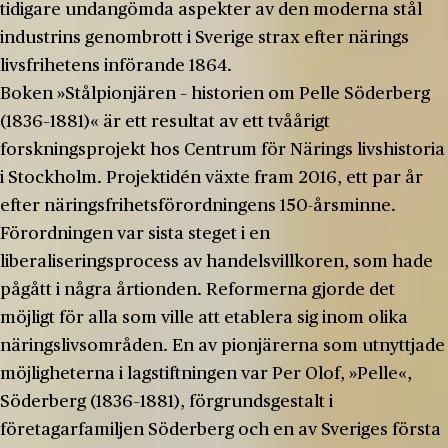
tidigare undangömda aspekter av den moderna stål
industrins genombrott i Sverige strax efter närings
livsfrihetens införande 1864.
Boken »Stålpionjären – historien om Pelle Söderberg
(1836–1881)« är ett resultat av ett tvåårigt
forskningsprojekt hos Centrum för Närings livshistoria
i Stockholm. Projektidén växte fram 2016, ett par år
efter näringsfrihetsförordningens 150-­årsminne.
Förordningen var sista steget i en
liberaliseringsprocess av handelsvillkoren, som hade
pågått i några årtionden. Reformerna gjorde det
möjligt för alla som ville att etablera sig inom olika
näringslivsområden. En av pionjärerna som utnyttjade
möjligheterna i lagstiftningen var Per Olof, »Pelle«,
Söderberg (1836–1881), förgrundsgestalt i
företagarfamiljen Söderberg och en av Sveriges första