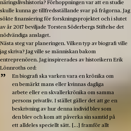
näringslivshistoria? Förhoppningen var att en studie
skulle kunna ge tillfredsställande svar på frågorna. Jag
sökte finansiering för forskningsprojektet och i slutet
av år 2017 beviljade Torsten Söderbergs Stiftelse det
nödvändiga anslaget.
Nästa steg var planeringen. Vilken typ av biografi ville
jag skriva? Jag ville se människan bakom
entreprenören. Jag inspirerades av historikern Erik
Lönnroths ord:
En biografi ska varken vara en krönika om
en bemärkt mans eller kvinnas dagliga
arbete eller en skvallerkrönika om samma
persons privatliv. I stället gäller det att ge en
beskrivning av hur denna individ blev som
den blev och kom att påverka sin samtid på
ett alldeles speciellt sätt. […] framför allt