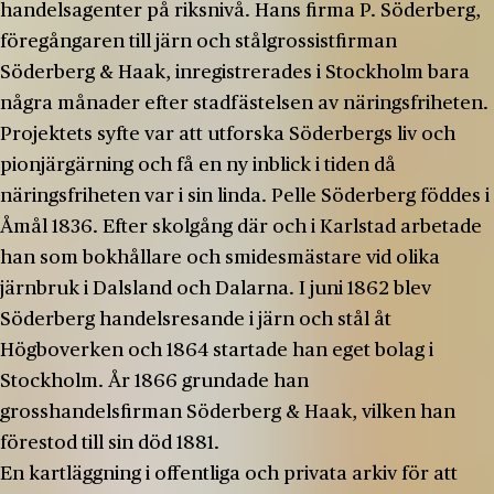
handelsagenter på riksnivå. Hans firma P. Söderberg,
föregångaren till järn­ och stålgrossistfirman
Söderberg & Haak, inregistrerades i Stockholm bara
några månader efter stadfästelsen av näringsfriheten.
Projektets syfte var att utforska Söderbergs liv och
pionjärgärning och få en ny inblick i tiden då
näringsfriheten var i sin linda. Pelle Söderberg föddes i
Åmål 1836. Efter skolgång där och i Karlstad arbetade
han som bokhållare och smidesmästare vid olika
järnbruk i Dalsland och Dalarna. I juni 1862 blev
Söderberg handelsresande i järn och stål åt
Högboverken och 1864 startade han eget bolag i
Stockholm. År 1866 grundade han
grosshandelsfirman Söderberg & Haak, vilken han
förestod till sin död 1881.
En kartläggning i offentliga och privata arkiv för att