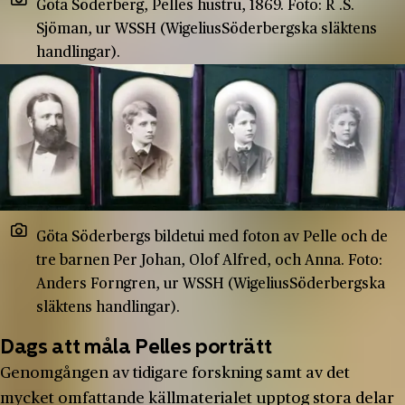
Göta Söderberg, Pelles hustru, 1869. Foto: R .S.
Sjöman, ur WSSH (Wigelius­Söderbergska släktens
handlingar).
Göta Söderbergs bildetui med foton av Pelle och de
tre barnen Per Johan, Olof Alfred, och Anna. Foto:
Anders Forngren, ur WSSH (Wigelius­Söderbergska
släktens handlingar).
Dags att måla Pelles porträtt
Genomgången av tidigare forskning samt av det
mycket omfattande källmaterialet upptog stora delar