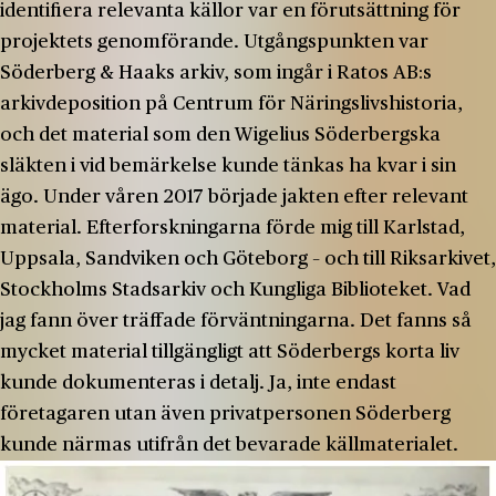
identifiera relevanta källor var en förutsättning för
projektets genomförande. Utgångspunkten var
Söderberg & Haaks arkiv, som ingår i Ratos AB:s
arkivdeposition på Centrum för Näringslivshistoria,
och det material som den Wigelius­ Söderbergska
släkten i vid bemärkelse kunde tänkas ha kvar i sin
ägo. Under våren 2017 började jakten efter relevant
material. Efterforskningarna förde mig till Karlstad,
Uppsala, Sandviken och Göteborg – och till Riksarkivet,
Stockholms Stadsarkiv och Kungliga Biblioteket. Vad
jag fann över träffade förväntningarna. Det fanns så
mycket material tillgängligt att Söderbergs korta liv
kunde dokumenteras i detalj. Ja, inte endast
företagaren utan även privatpersonen Söderberg
kunde närmas utifrån det bevarade källmaterialet.