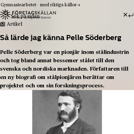
Gymnasiearbetet - med riktiga källor
Sök efter:
Hoppa till innehåll
Till innehåll
Artikel
Så lärde jag känna Pelle Söderberg
Pelle Söderberg var en pionjär inom stålindustrin
och tog bland annat bessemer stålet till den
svenska och nordiska marknaden. Författaren till
en ny biografi om stålpionjären berättar om
projektet och om sin forskningsprocess.