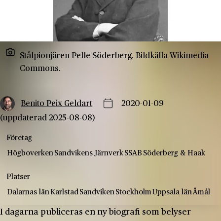
Stålpionjären Pelle Söderberg. Bildkälla Wikimedia
Commons.
Benito Peix Geldart
2020-01-09
(uppdaterad 2025-08-08)
Företag
Högboverken
Sandvikens Järnverk
SSAB
Söderberg & Haak
Platser
Dalarnas län
Karlstad
Sandviken
Stockholm
Uppsala län
Åmål
I dagarna publiceras en ny biografi som belyser