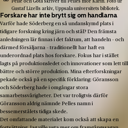
Pelle och Göta skriver till Pelles mor Karin. Foto ur
Gustaf Lizells arkiv, Uppsala universitets bibliotek.
Forskare har inte brytt sig om handlarna
Varför hade Söderberg en så undanskymd plats i
tidigare forskning kring järn och stål? Den främsta
anledningen lär finnas i det faktum, att handeln – och
därmed försäljarna – traditionellt har haft en
underordnad plats hos forskare. Fokus har i stället
lagts på produktionsledet och innovationer som lett till
bättre och större produktion. Mina efterforskningar
pekade också på en specifik förklaring: Göransson
och Söderberg hade i omgångar stora
samarbetssvårigheter. Det var troligtvis därför
Göransson aldrig nämnde Pelles namn i
bessemerstålets tidiga skede.
Det omfattande materialet kom också att skapa en
fortsättning. Jag ville veta mer om framgångssagan.