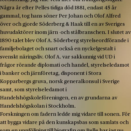
Några år efter Pelles tidiga död 1881, endast 45 år
gammal, tog hans söner Per Johan och Olof Alfred
över och gjorde Söderberg & Haak till en av Sveriges
huvudaktörer inom järn­ -och stålbranschen. I slutet av
1890­-talet blev Olof A. Söderberg styrelseordförande i
familjebolaget och snart också en nyckelgestalt i
svenskt näringsliv. Olof A. var sakkunnig vid UD i
frågor rörande diplomati och handel, styrelseledamot
i banker och järnföretag, disponent i Stora
Kopparbergs gruva, norsk generalkonsul i Sverige
samt, som styrelseledamot i
Handelshögskoleföreningen, en av grundarna av
Handelshögskolan i Stockholm.
Forskningen om fadern ledde mig vidare till sonen. För
att bygga vidare på den kunskapsbas som samlats och
som en uppföljning till biografin om Pelle har jag nu