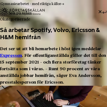
Gymnasiearbetet - med riktiga källor
Sök efter:
Hoppa till innehåll
Till innehåll
Okategoriserade
Så arbetar Spotify, Volvo, Ericsson &
H&M hemifrån
Det ser ut att bli hemarbete i höst igen meddelar
Expressen
. För offentliganställda gäller det till den
15 september 2021 – och flera storföretag tänker
fortsätta som i våras. – Runt 90 procent av våra
anställda jobbar hemifrån, säger Eva Andersson,
presstalesperson för Ericsson.