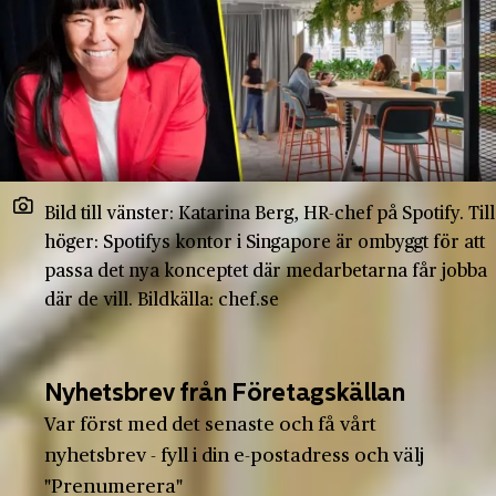
Bild till vänster: Katarina Berg, HR-chef på Spotify. Till
höger: Spotifys kontor i Singapore är ombyggt för att
passa det nya konceptet där medarbetarna får jobba
där de vill. Bildkälla: chef.se
Nyhetsbrev från Företagskällan
Var först med det senaste och få vårt
nyhetsbrev - fyll i din e-postadress och välj
"Prenumerera"