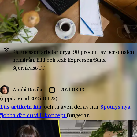
På Ericsson arbetar drygt 90 procent av personalen
hemifrån. Bild och text: Expressen/Stina
Stjernkvist/TT.
Anahi Davila
2021-08-13
(uppdaterad 2025-04-25)
Läs artikeln här
och ta även del av hur
Spotifys nya
"jobba där du vill"-koncept
fungerar.