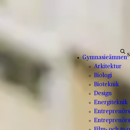
Sök e
Gymnasieämnen
Arkitektur
Biologi
Bioteknik
Design
Energiteknik
Entreprenör
Entreprenörs
Film- och tv-