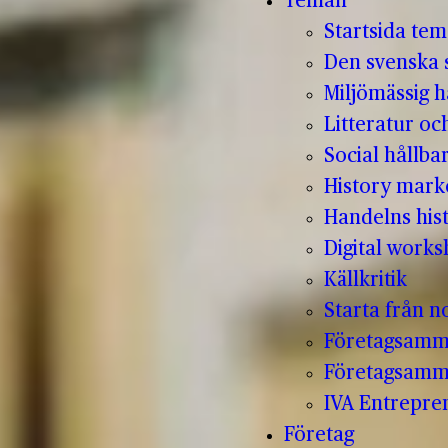
Teman
Startsida te
Den svenska s
Miljömässig h
Litteratur oc
Social hållba
History mark
Handelns hist
Digital work
Källkritik
Starta från no
Företagsamm
Företagsamm
IVA Entrepr
Företag