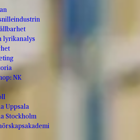
man
nilleindustrin
ållbarhet
h lyrikanalys
rhet
eting
oria
shop: NK
ll
a Uppsala
a Stockholm
enörskapsakademi