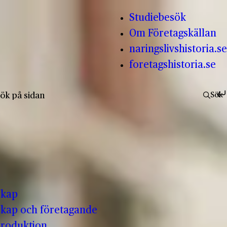
Studiebesök
Om Företagskällan
naringslivshistoria.se
foretagshistoria.se
fter:
Sök
skap
kap och företagande
produktion