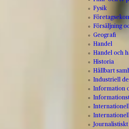
Fysik
Företagseko
Försäljning o
Geografi
Handel
Handel och hå
Historia
Hållbart sam
Industriell de
Information
Informations
Internatione
Internationel
Journalistisk