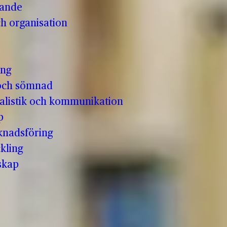
vande
h organisation
ing
och sömnad
nalistik och kommunikation
p
knadsföring
kling
skap