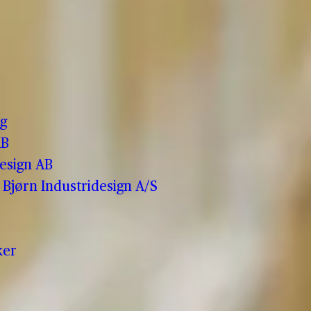
o
g
AB
esign AB
Bjørn Industridesign A/S
ker