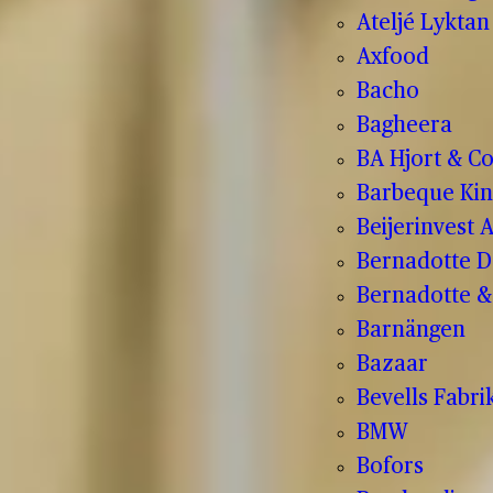
Ateljé Lyktan
Axfood
Bacho
Bagheera
BA Hjort & C
Barbeque Kin
Beijerinvest 
Bernadotte D
Bernadotte & 
Barnängen
Bazaar
Bevells Fabri
BMW
Bofors