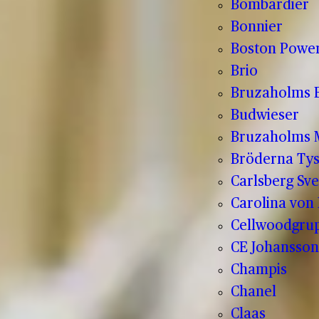
Bombardier
Bonnier
Boston Powe
Brio
Bruzaholms 
Budwieser
Bruzaholms M
Bröderna Tys
Carlsberg Sve
Carolina von
Cellwoodgru
CE Johansson
Champis
Chanel
Claas