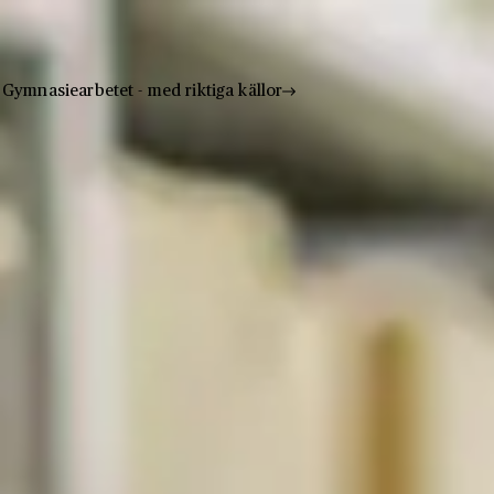
Gymnasiearbetet - med riktiga källor