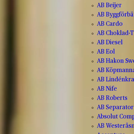
AB Beijer
AB Byggförbä
AB Cardo
AB Choklad-T
AB Diesel
AB Eol
AB Hakon Sw
AB Köpmanna
AB Lindénkr
AB Nife
AB Roberts
AB Separator
Absolut Com
AB Westerås