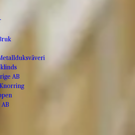
r
Bruk
etallduksväveri
klinds
rige AB
 Knorring
ppen
 AB