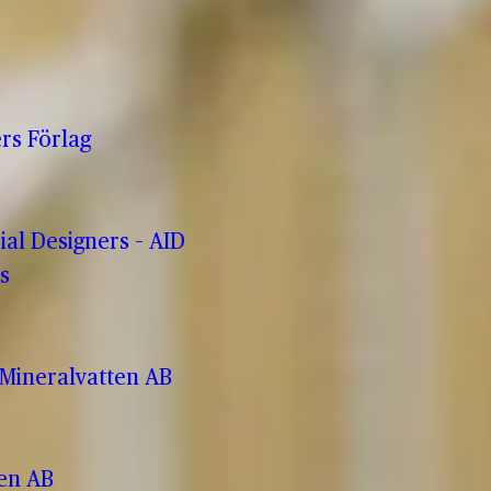
rs Förlag
rial Designers – AID
s
Mineralvatten AB
ren AB