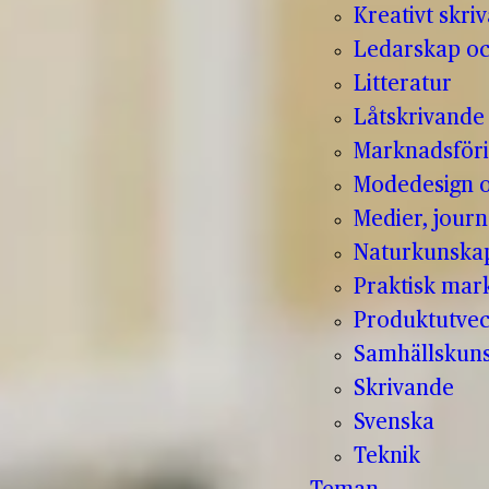
Kreativt skri
Ledarskap oc
Litteratur
Låtskrivande
Marknadsför
Modedesign 
Medier, jour
Naturkunska
Praktisk mar
Produktutvec
Samhällskun
Skrivande
Svenska
Teknik