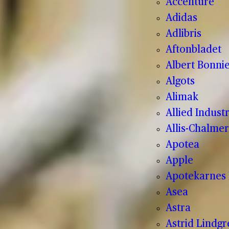
Accenture
Adidas
Adlibris
Aftonbladet
Albert Bonnie
Algots
Alimak
Allied Indust
Allis-Chalmer
Apotea
Apple
Apotekarnes 
Asea
Astra
Astrid Lindg