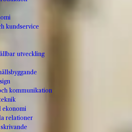
nomi
ch kundservice
llbar utveckling
hällsbyggande
sign
 och kommunikation
teknik
ll ekonomi
la relationer
t skrivande