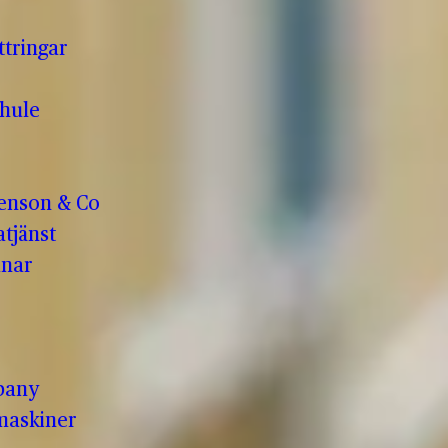
ttringar
hule
enson & Co
tjänst
anar
pany
maskiner