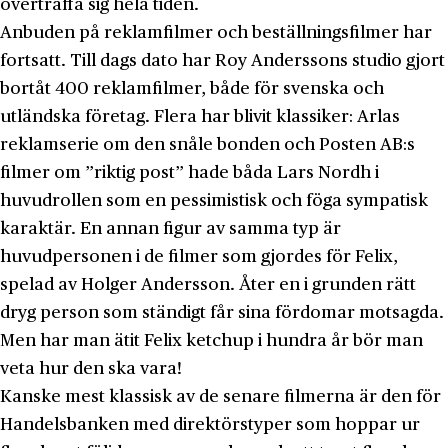
överträffa sig hela tiden.
Anbuden på reklamfilmer och beställningsfilmer har
fortsatt. Till dags dato har Roy Anderssons studio gjort
bortåt 400 reklamfilmer, både för svenska och
utländska företag. Flera har blivit klassiker: Arlas
reklamserie om den snåle bonden och Posten AB:s
filmer om ”riktig post” hade båda Lars Nordh i
huvudrollen som en pessimistisk och föga sympatisk
karaktär. En annan figur av samma typ är
huvudpersonen i de filmer som gjordes för Felix,
spelad av Holger Andersson. Åter en i grunden rätt
dryg person som ständigt får sina fördomar motsagda.
Men har man ätit Felix ketchup i hundra år bör man
veta hur den ska vara!
Kanske mest klassisk av de senare filmerna är den för
Handelsbanken med direktörstyper som hoppar ur