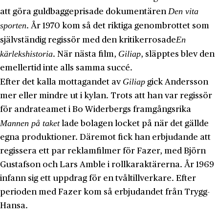
Den vita
att göra guldbaggeprisade dokumentären
sporten
. År 1970 kom så det riktiga genombrottet som
En
självständig regissör med den kritikerrosade
kärlekshistoria
Giliap
. När nästa film,
, släpptes blev den
emellertid inte alls samma succé.
Giliap
Efter det kalla mottagandet av
gick Andersson
mer eller mindre ut i kylan. Trots att han var regissör
för andrateamet i Bo Widerbergs framgångsrika
Mannen på taket
lade bolagen locket på när det gällde
egna produktioner. Däremot fick han erbjudande att
regissera ett par reklamfilmer för Fazer, med Björn
Gustafson och Lars Amble i rollkaraktärerna. År 1969
infann sig ett uppdrag för en tvåltillverkare. Efter
perioden med Fazer kom så erbjudandet från Trygg-
Hansa.