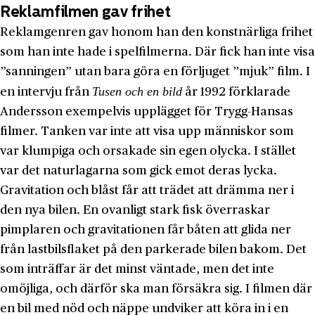
Reklamfilmen gav frihet
Reklamgenren gav honom han den konstnärliga frihet
som han inte hade i spelfilmerna. Där fick han inte visa
”sanningen” utan bara göra en förljuget ”mjuk” film. I
Tusen och en bild
en intervju från
år 1992 förklarade
Andersson exempelvis upplägget för Trygg-Hansas
filmer. Tanken var inte att visa upp människor som
var klumpiga och orsakade sin egen olycka. I stället
var det naturlagarna som gick emot deras lycka.
Gravitation och blåst får att trädet att drämma ner i
den nya bilen. En ovanligt stark fisk överraskar
pimplaren och gravitationen får båten att glida ner
från lastbilsflaket på den parkerade bilen bakom. Det
som inträffar är det minst väntade, men det inte
omöjliga, och därför ska man försäkra sig. I filmen där
en bil med nöd och näppe undviker att köra in i en