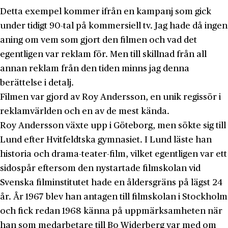
Detta exempel kommer ifrån en kampanj som gick
under tidigt 90-tal på kommersiell tv. Jag hade då ingen
aning om vem som gjort den filmen och vad det
egentligen var reklam för. Men till skillnad från all
annan reklam från den tiden minns jag denna
berättelse i detalj.
Filmen var gjord av Roy Andersson, en unik regissör i
reklamvärlden och en av de mest kända.
Roy Andersson växte upp i Göteborg, men sökte sig till
Lund efter Hvitfeldtska gymnasiet. I Lund läste han
historia och drama-teater-film, vilket egentligen var ett
sidospår eftersom den nystartade filmskolan vid
Svenska filminstitutet hade en åldersgräns på lägst 24
år. År 1967 blev han antagen till filmskolan i Stockholm
och fick redan 1968 känna på uppmärksamheten när
han som medarbetare till Bo Widerberg var med om