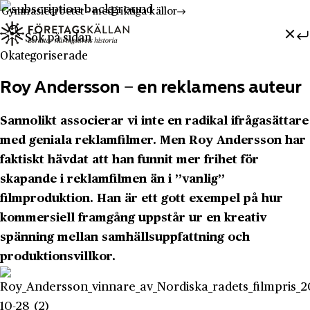
Gymnasiearbetet - med riktiga källor
Sök efter:
Hoppa till innehåll
Till innehåll
Okategoriserade
Roy Andersson − en reklamens auteur
Sannolikt associerar vi inte en radikal ifrågasättare
med geniala reklamfilmer. Men Roy Andersson har
faktiskt hävdat att han funnit mer frihet för
skapande i reklamfilmen än i ”vanlig”
filmproduktion. Han är ett gott exempel på hur
kommersiell framgång uppstår ur en kreativ
spänning mellan samhällsuppfattning och
produktionsvillkor.