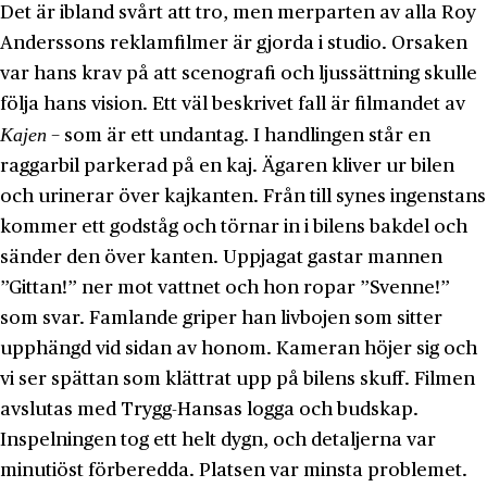
Det är ibland svårt att tro, men merparten av alla Roy
Anderssons reklamfilmer är gjorda i studio. Orsaken
var hans krav på att scenografi och ljussättning skulle
följa hans vision. Ett väl beskrivet fall är filmandet av
Kajen
− som är ett undantag. I handlingen står en
raggarbil parkerad på en kaj. Ägaren kliver ur bilen
och urinerar över kajkanten. Från till synes ingenstans
kommer ett godståg och törnar in i bilens bakdel och
sänder den över kanten. Uppjagat gastar mannen
”Gittan!” ner mot vattnet och hon ropar ”Svenne!”
som svar. Famlande griper han livbojen som sitter
upphängd vid sidan av honom. Kameran höjer sig och
vi ser spättan som klättrat upp på bilens skuff. Filmen
avslutas med Trygg-Hansas logga och budskap.
Inspelningen tog ett helt dygn, och detaljerna var
minutiöst förberedda. Platsen var minsta problemet.