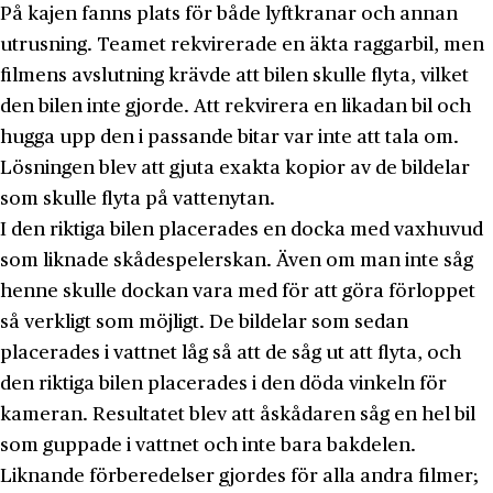
På kajen fanns plats för både lyftkranar och annan
utrusning. Teamet rekvirerade en äkta raggarbil, men
filmens avslutning krävde att bilen skulle flyta, vilket
den bilen inte gjorde. Att rekvirera en likadan bil och
hugga upp den i passande bitar var inte att tala om.
Lösningen blev att gjuta exakta kopior av de bildelar
som skulle flyta på vattenytan.
I den riktiga bilen placerades en docka med vaxhuvud
som liknade skådespelerskan. Även om man inte såg
henne skulle dockan vara med för att göra förloppet
så verkligt som möjligt. De bildelar som sedan
placerades i vattnet låg så att de såg ut att flyta, och
den riktiga bilen placerades i den döda vinkeln för
kameran. Resultatet blev att åskådaren såg en hel bil
som guppade i vattnet och inte bara bakdelen.
Liknande förberedelser gjordes för alla andra filmer;