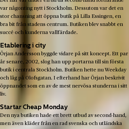
Det här var under en tid då second-hand fortfarande
var någonting nytt i Stockholm. Dessutom var det en
stor chansning att öppna butik på Lilla Essingen, en
bra bit från stadens centrum. Butiken blev snabbt en
succé och kunderna vallfärdade.
Etablering i city
Örjan Andersson byggde vidare på sitt koncept. Ett par
år senare, 2002, slog han upp portarna till sin första
butik i centrala Stockholm. Butiken hette nu Weekday
och låg på Olofsgatan. I efterhand har Örjan beskrivit
öppnandet som en av de mest nervösa stunderna i sitt
liv.
Startar Cheap Monday
Den nya butiken hade ett brett utbud av second-hand,
men även kläder från en rad svenska och utländska