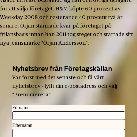
visade intresse bestämde sig han och övriga delägare
för att sälja företaget. H&M köpte 60 procent av
Weekday 2008 och resterande 40 procent två år
senare. Örjan stannade kvar på företaget på
frilansbasis innan han 2011 tog steget och startade sitt
nya jeansmärke "Örjan Andersson".
Nyhetsbrev från Företagskällan
Var först med det senaste och få vårt
nyhetsbrev - fyll i din e-postadress och välj
"Prenumerera"