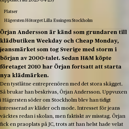
Platser
Hägersten
Hötorget
Lilla Essingen
Stockholm
Örjan Andersson är känd som grundaren till
klädbutiken Weekday och Cheap Monday,
jeansmärket som tog Sverige med storm i
början av 2000-talet. Sedan H&M köpte
företaget 2010 har Örjan fortsatt att starta
nya klädmärken.
Den tystlåtne entreprenören med det stora skägget.
Så brukar han beskrivas, Örjan Andersson. Uppvuxen
i Hägersten söder om Stockholm blev han tidigt
intresserad av kläder och mode. Intresset för jeans
väcktes redan i skolan, men faktiskt av misstag. Örjan
fick en praoplats på JC, trots att han helst hade velat