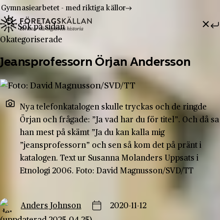
Gymnasiearbetet - med riktiga källor
Sök efter:
Hoppa till innehåll
Till innehåll
Okategoriserade
Jeansprofessorn Örjan Andersson
Nya telefonkatalogen skulle tryckas och de ringde
Örjan och frågade: ”Ja vad har du för titel”. Och då sa
han mest på skämt ”Ja du kan kalla mig
”jeansprofessorn” och sen så kom det på pränt i
katalogen. Text ur Susanna Molanders Uppsats i
Etnologi 2006. Foto: David Magnusson/SVD/TT
Anders Johnson
2020-11-12
(uppdaterad 2025-04-25)