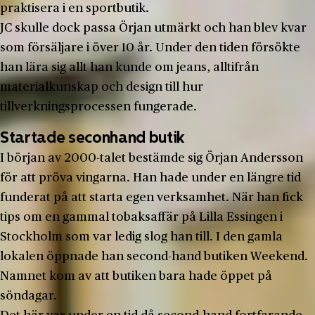
praktisera i en sportbutik.
JC skulle dock passa Örjan utmärkt och han blev kvar
som försäljare i över 10 år. Under den tiden försökte
han lära sig allt han kunde om jeans, alltifrån
materialkunskap och design till hur
tillverkningsprocessen fungerade.
Startade seconhand butik
I början av 2000-talet bestämde sig Örjan Andersson
för att pröva vingarna. Han hade under en längre tid
funderat på att starta egen verksamhet. När han fick
tips om en gammal tobaksaffär på Lilla Essingen i
Stockholm som var ledig slog han till. I den gamla
lokalen öppnade han second-hand butiken Weekend.
Namnet kom av att butiken bara hade öppet på
söndagar.