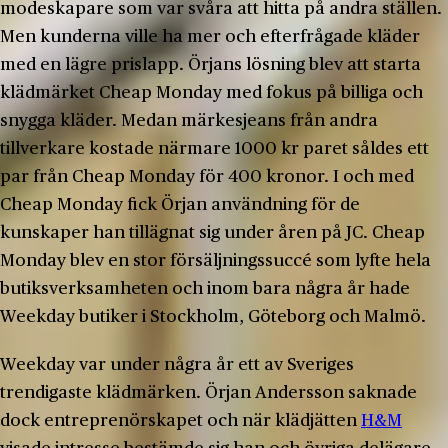
modeskapare som var svåra att hitta på andra ställen.
Men kunderna ville ha mer och efterfrågade kläder
med en lägre prislapp. Örjans lösning blev att starta
klädmärket Cheap Monday med fokus på billiga och
snygga kläder. Medan märkesjeans från andra
tillverkare kostade närmare 1000 kr paret såldes ett
par från Cheap Monday för 400 kronor. I och med
Cheap Monday fick Örjan användning för de
kunskaper han tillägnat sig under åren på JC. Cheap
Monday blev en stor försäljningssuccé som lyfte hela
butiksverksamheten och inom bara några år hade
Weekday butiker i Stockholm, Göteborg och Malmö.
Weekday var under några år ett av Sveriges
trendigaste klädmärken. Örjan Andersson saknade
dock entreprenörskapet och när klädjätten
H&M