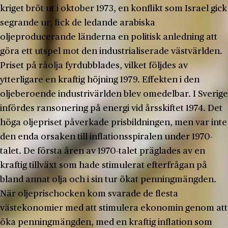
kriget bröt ut i oktober 1973, en konflikt som Israel gick
segrande ur, fick de ledande arabiska
oljeproducerande länderna en politisk anledning att
göra ett utspel mot den industrialiserade västvärlden.
Priset på råolja fyrdubblades, vilket följdes av
ytterligare en kraftig höjning 1979. Effekten i den
oljeberoende industrivärlden blev omedelbar. I Sverige
infördes ransonering på energi vid årsskiftet 1974. Det
höga oljepriset påverkade prisbildningen, men var inte
den enda orsaken till inflationsspiralen under 1970-
talet. De första åren av 1970-talet präglades av en
kraftig tillväxt som hade stimulerat efterfrågan på
bland annat olja och i sin tur ökat penningmängden.
När oljeprischocken kom svarade de flesta
västekonomier med att stimulera ekonomin genom att
öka penningmängden, med en kraftig inflation som