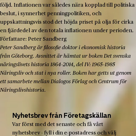
följd. Inflationen var således nära kopplad till politiska
beslut, i synnerhet penningpolitiken, och
uppskattningsvis stod det höjda priset på olja för cirka
en fjärdedel av den totala inflationen under perioden.
Författare:
Peter Sandberg
Peter Sandberg är filosofie doktor i ekonomisk historia
från Göteborg. Avsnittet är hämtat ur boken Det svenska
näringslivets historia 1864–2014, del IV: 1965–1985
Näringsliv och stat i nya roller. Boken har getts ut genom
ett samarbete mellan Dialogos Förlag och Centrum för
Näringslivshistoria.
Nyhetsbrev från Företagskällan
Var först med det senaste och få vårt
nyhetsbrev - fyll i din e-postadress och välj