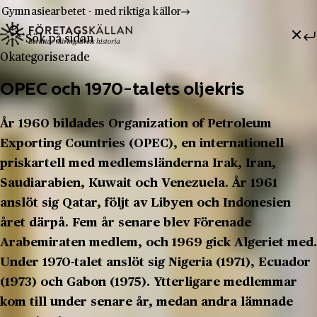
Gymnasiearbetet - med riktiga källor
Sök efter:
Hoppa till innehåll
Till innehåll
Okategoriserade
OPEC och 1970-talets oljekris
År 1960 bildades Organization of Petroleum
Exporting Countries (OPEC), en internationell
priskartell med medlemsländerna Irak, Iran,
Saudiarabien, Kuwait och Venezuela. År 1961
anslöt sig Qatar, följt av Libyen och Indonesien
året därpå. Fem år senare blev Förenade
Arabemiraten medlem, och 1969 gick Algeriet med.
Under 1970-talet anslöt sig Nigeria (1971), Ecuador
(1973) och Gabon (1975). Ytterligare medlemmar
kom till under senare år, medan andra lämnade