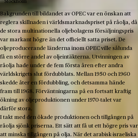
Stockholm
Bakgrunden till bildandet av OPEC var en önskan att
reglera skillnaden i världsmarknadspriset på råolja, då
de stora multinationella oljebolagens försäljningspris
var markant högre än det officiellt satta priset. De
oljeproducerande länderna inom OPEC ville sålunda
få en större andel av oljeintäkterna. Utvinningen av
råolja hade under de fem första åren efter andra
världskrigets slut fördubblats. Mellan 1950 och 1960
skedde åter en fördubbling, och detsamma hände
fram till 1968. Förväntningarna på en fortsatt kraftig
ökning av oljeproduktionen under 1970-talet var
därför stora.
I takt med den ökade produktionen och tillgången på
råolja sjönk priserna. Ett sätt att få ut ett högre pris var
att minska tillgången på olja. När det arabisk-israeliska