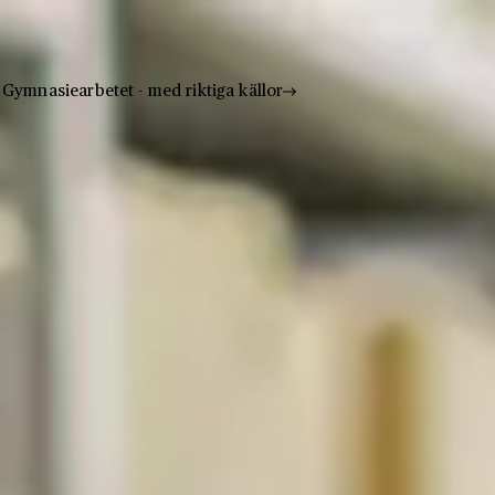
Gymnasiearbetet - med riktiga källor