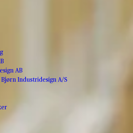
o
g
AB
esign AB
Bjørn Industridesign A/S
ker