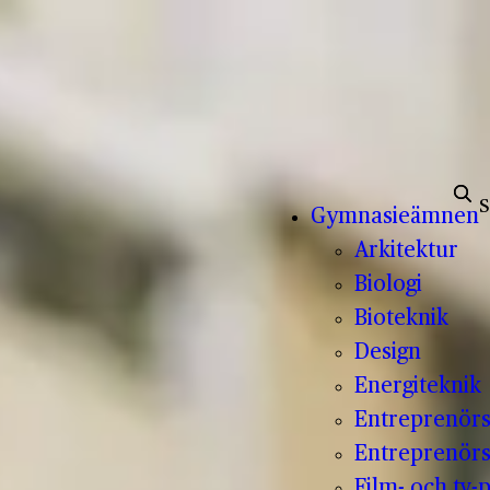
Sök e
Gymnasieämnen
Arkitektur
Biologi
Bioteknik
Design
Energiteknik
Entreprenör
Entreprenörs
Film- och tv-