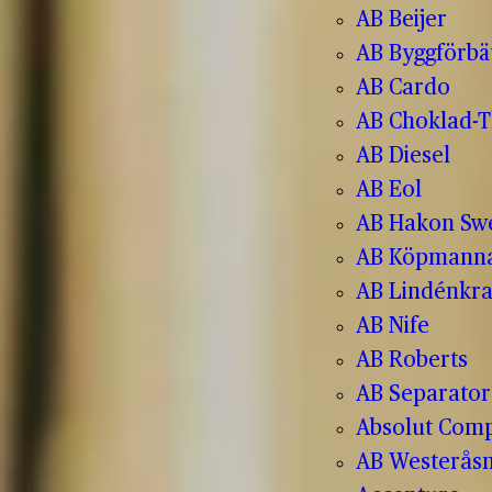
AB Beijer
AB Byggförbä
AB Cardo
AB Choklad-T
AB Diesel
AB Eol
AB Hakon Sw
AB Köpmanna
AB Lindénkr
AB Nife
AB Roberts
AB Separator
Absolut Com
AB Westerås