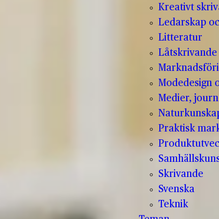
Kreativt skri
Ledarskap oc
Litteratur
Låtskrivande
Marknadsför
Modedesign 
Medier, jour
Naturkunska
Praktisk mar
Produktutvec
Samhällskun
Skrivande
Svenska
Teknik