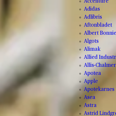
Accenture
Adidas
Adlibris
Aftonbladet
Albert Bonnie
Algots
Alimak
Allied Indust
Allis-Chalmer
Apotea
Apple
Apotekarnes 
Asea
Astra
Astrid Lindg