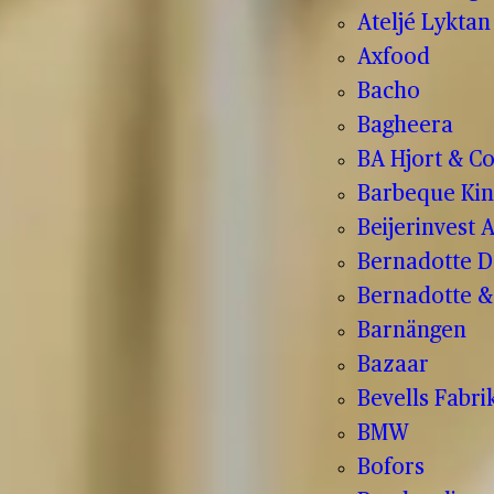
Ateljé Lyktan
Axfood
Bacho
Bagheera
BA Hjort & C
Barbeque Kin
Beijerinvest 
Bernadotte D
Bernadotte & 
Barnängen
Bazaar
Bevells Fabri
BMW
Bofors