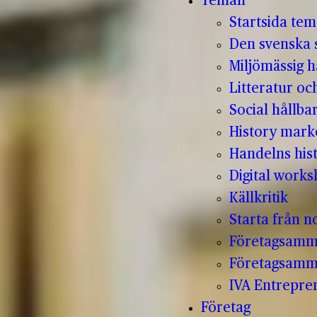
Teman
Startsida te
Den svenska s
Miljömässig h
Litteratur oc
Social hållba
History mark
Handelns hist
Digital work
Källkritik
Starta från no
Företagsamm
Företagsamm
IVA Entrepr
Företag