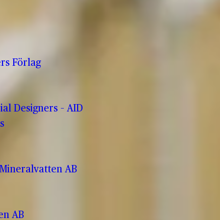
rs Förlag
rial Designers – AID
s
Mineralvatten AB
ren AB