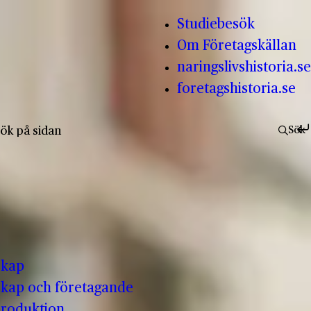
Studiebesök
Om Företagskällan
naringslivshistoria.se
foretagshistoria.se
fter:
Sök
skap
kap och företagande
produktion