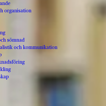
vande
h organisation
ing
och sömnad
nalistik och kommunikation
p
knadsföring
kling
skap