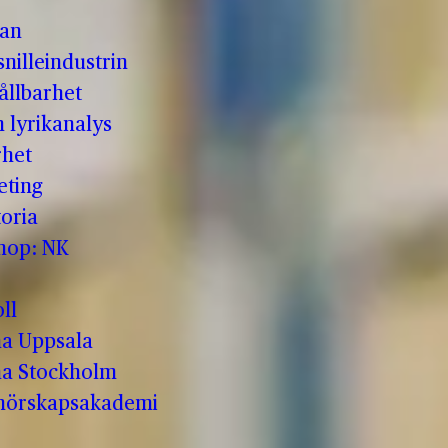
man
nilleindustrin
ållbarhet
h lyrikanalys
rhet
eting
oria
shop: NK
ll
a Uppsala
a Stockholm
enörskapsakademi