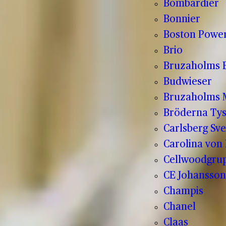
Bombardier
Bonnier
Boston Powe
Brio
Bruzaholms 
Budwieser
Bruzaholms M
Bröderna Tys
Carlsberg Sve
Carolina von
Cellwoodgru
CE Johansson
Champis
Chanel
Claas