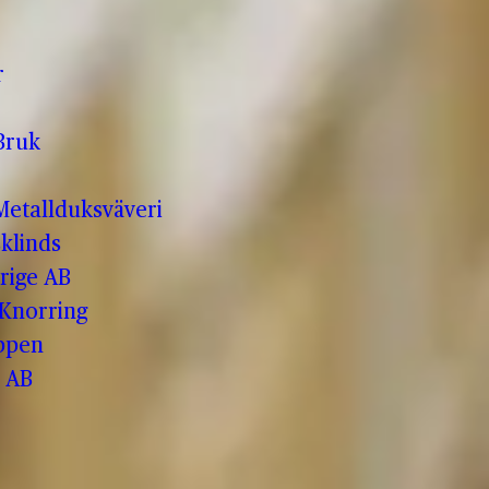
r
Bruk
etallduksväveri
klinds
rige AB
 Knorring
ppen
 AB