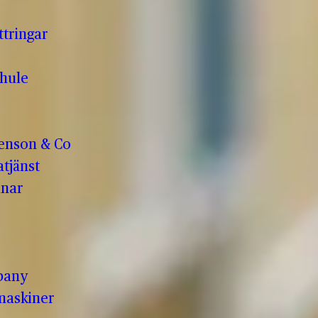
ttringar
hule
enson & Co
tjänst
anar
pany
maskiner