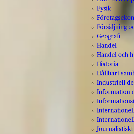
Fysik
Företagseko
Försäljning o
Geografi
Handel
Handel och hå
Historia
Hållbart sam
Industriell de
Information
Informations
Internatione
Internationel
Journalistisk