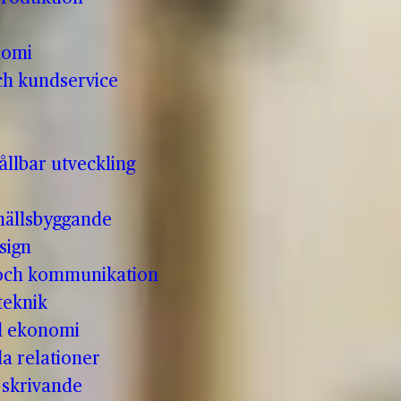
nomi
ch kundservice
llbar utveckling
hällsbyggande
sign
 och kommunikation
teknik
ll ekonomi
la relationer
t skrivande