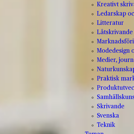
Kreativt skri
Ledarskap oc
Litteratur
Låtskrivande
Marknadsför
Modedesign 
Medier, jour
Naturkunska
Praktisk mar
Produktutvec
Samhällskun
Skrivande
Svenska
Teknik