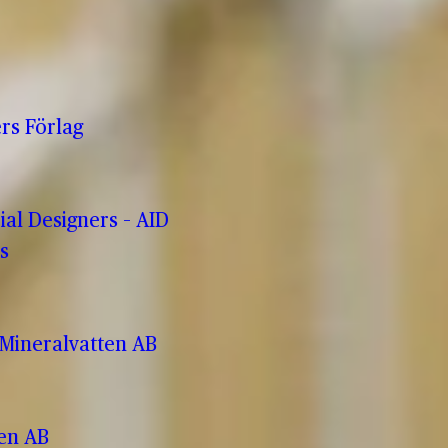
rs Förlag
rial Designers – AID
s
Mineralvatten AB
ren AB