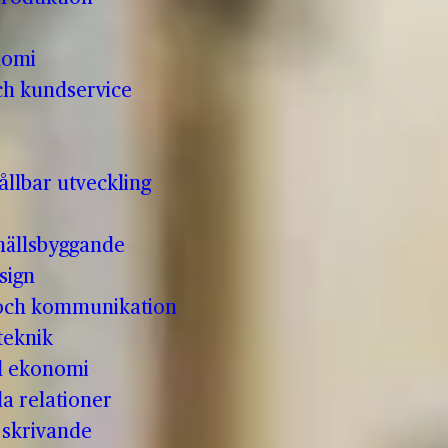
nomi
ch kundservice
llbar utveckling
hällsbyggande
sign
 och kommunikation
teknik
ll ekonomi
la relationer
t skrivande