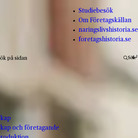
Studiebesök
Om Företagskällan
naringslivshistoria.se
foretagshistoria.se
fter:
Sök
skap
kap och företagande
produktion