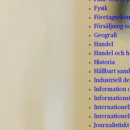
Fysik
Företagseko
Försäljning o
Geografi
Handel
Handel och hå
Historia
Hållbart sam
Industriell de
Information
Informations
Internatione
Internationel
Journalistisk