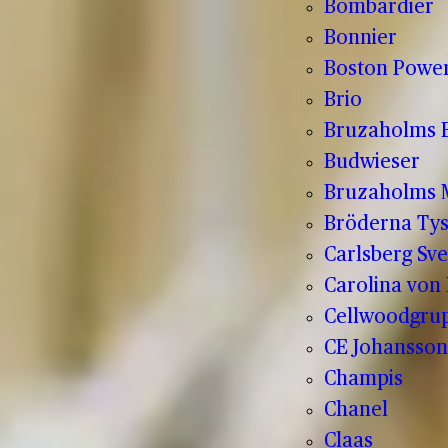
Bombardier
Bonnier
Boston Powe
Brio
Bruzaholms 
Budwieser
Bruzaholms M
Bröderna Tys
Carlsberg Sve
Carolina von
Cellwoodgru
CE Johansson
Champis
Chanel
Claas