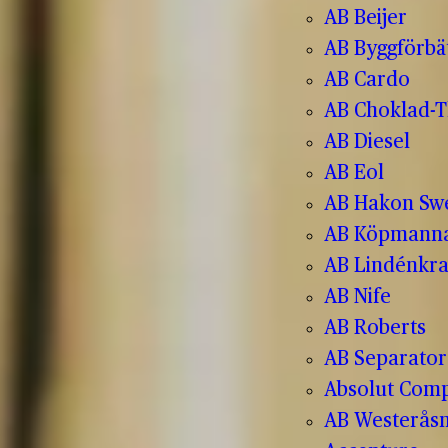
AB Beijer
AB Byggförbä
AB Cardo
AB Choklad-T
AB Diesel
AB Eol
AB Hakon Sw
AB Köpmanna
AB Lindénkr
AB Nife
AB Roberts
AB Separator
Absolut Com
AB Westerås