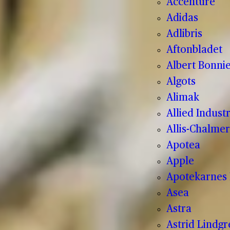
Accenture
Adidas
Adlibris
Aftonbladet
Albert Bonnie
Algots
Alimak
Allied Indust
Allis-Chalmer
Apotea
Apple
Apotekarnes 
Asea
Astra
Astrid Lindg