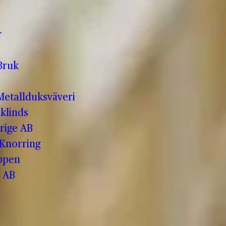
r
Bruk
etallduksväveri
klinds
rige AB
 Knorring
ppen
 AB