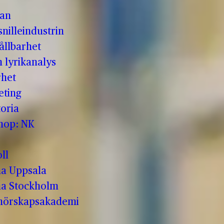
man
nilleindustrin
ållbarhet
h lyrikanalys
rhet
eting
oria
shop: NK
ll
a Uppsala
a Stockholm
enörskapsakademi