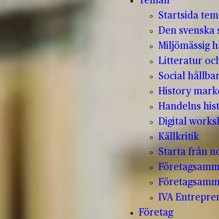
Teman
Startsida te
Den svenska s
Miljömässig h
Litteratur oc
Social hållba
History mark
Handelns hist
Digital work
Källkritik
Starta från no
Företagsamm
Företagsamm
IVA Entrepr
Företag