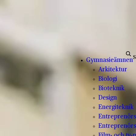
Sök e
Gymnasieämnen
Arkitektur
Biologi
Bioteknik
Design
Energiteknik
Entreprenör
Entreprenörs
Film- och tv-