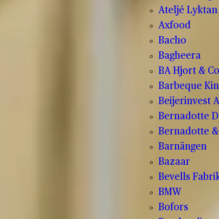
Ateljé Lyktan
Axfood
Bacho
Bagheera
BA Hjort & C
Barbeque Kin
Beijerinvest 
Bernadotte D
Bernadotte & 
Barnängen
Bazaar
Bevells Fabri
BMW
Bofors