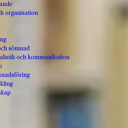
vande
h organisation
ing
och sömnad
nalistik och kommunikation
p
knadsföring
kling
skap