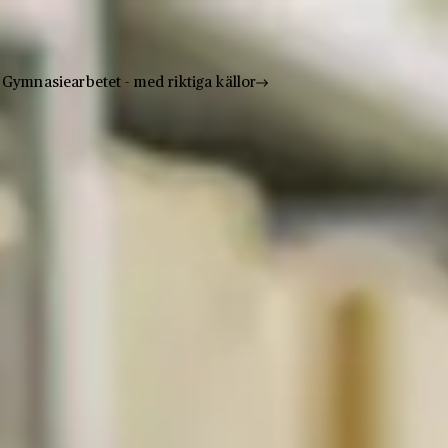
Gymnasiearbetet - med riktiga källor