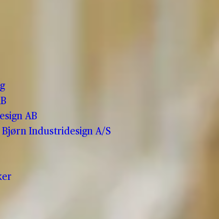
o
g
AB
esign AB
Bjørn Industridesign A/S
ker