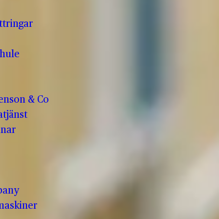
ttringar
hule
enson & Co
tjänst
anar
pany
maskiner