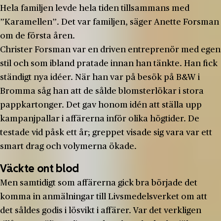
Hela familjen levde hela tiden tillsammans med
”Karamellen”. Det var familjen, säger Anette Forsman
om de första åren.
Christer Forsman var en driven entreprenör med egen
stil och som ibland pratade innan han tänkte. Han fick
ständigt nya idéer. När han var på besök på B&W i
Bromma såg han att de sålde blomsterlökar i stora
pappkartonger. Det gav honom idén att ställa upp
kampanjpallar i affärerna inför olika högtider. De
testade vid påsk ett år; greppet visade sig vara var ett
smart drag och volymerna ökade.
Väckte ont blod
Men samtidigt som affärerna gick bra började det
komma in anmälningar till Livsmedelsverket om att
det såldes godis i lösvikt i affärer. Var det verkligen