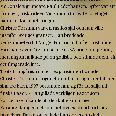
McDonald’s grundare Paul Lederhausen. Syftet var att
få in nya, friska idéer. Vid samma tid bytte företaget
namn till Karamellkungen.
Christer Forsman var en rastlös själ och han ville
utanför Sveriges gränser. Han breddade
verksamheten till Norge, Finland och några östländer.
Man hade även återförsäljare i USA under en period,
men någon halkade på en godisbit och stämde dem, så
det fungerade inte.
Trots framgångarna och expansionen började
Christer Forsman längta efter att tillbringa mer tid med
sina tre barn. 1997 bestämde han sig för att sälja till
finska Fazer. – Han gillade verkligen Fazer som
koncern och kände att de skulle kunna ge
Karamellkungen det som behövdes för att fortsätta
utvecklas. Dessutom gillade han deras choklad,