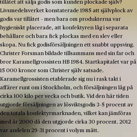
tillåtet att sälja godis som kunden plockade själv?
Livsmedelsverket konstaterade 1985 att självplock av
godis var tillåtet – men bara om produkterna var
hygieniskt placerade, att konfektyren låg i separata
behållare och bara fick plockas med en slev eller
skopa. Nu fick godisförsäljningen ett snabbt uppsving.
Christer Forsman bildade tillsammans med sin far och
bror Karamellgrossisten HB 1984. Startkapitalet var på
15 000 kronor som Christer själv satsade.
Karamellgrossisten etablerade sig nu i rask takt i
affärer runt om i Stockholm, och försäljningen låg på
cirka 100 kilo per vecka och butik. Vid den här tiden
utgjorde försäljningen av lösviktsgodis 3–5 procent av
den totala konfektyrmarknaden, vilket kan jämföras
med år 2000 då den utgjorde cirka 30 procent. 2012
var andelen 29–31 procent i volym mätt.