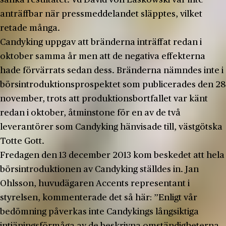
anträffbar när pressmeddelandet släpptes, vilket
retade många.
Candyking uppgav att bränderna inträffat redan i
oktober samma år men att de negativa effekterna
hade förvärrats sedan dess. Bränderna nämndes inte i
börsintroduktionsprospektet som publicerades den 28
november, trots att produktionsbortfallet var känt
redan i oktober, åtminstone för en av de två
leverantörer som Candyking hänvisade till, västgötska
Totte Gott.
Fredagen den 13 december 2013 kom beskedet att hela
börsintroduktionen av Candyking ställdes in. Jan
Ohlsson, huvudägaren Accents representant i
styrelsen, kommenterade det så här: ”Enligt vår
bedömning påverkas inte Candykings långsiktiga
intjäningsförmåga av de beskrivna omständigheterna,