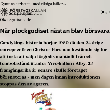
Gymnasiearbetet - med riktiga källor
Sök efter:
Hoppa till innehåll
Till innehåll
Okategoriserade
När plockgodiset nästan blev börsvara
Candykings historia börjar 1980 då den 24-årige
entreprenören Christer Forsman bestämde sig för
att testa att sälja lösgodis manuellt från ett
tombolastånd utanför Vivo-hallen i Alby. 33
framgångsrika år senare skulle företaget
börsnoteras – men dagen innan introduktionen
stoppas den av ägaren.