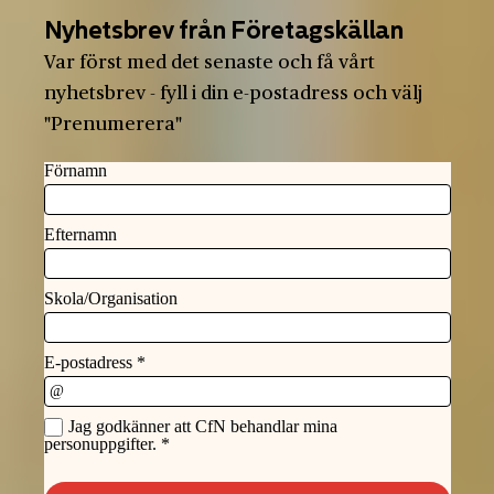
Nyhetsbrev från Företagskällan
Var först med det senaste och få vårt
nyhetsbrev - fyll i din e-postadress och välj
"Prenumerera"