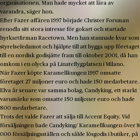
organisationen. Man hade mycket att lära av
varandra, säger hon.
Efter Fazer-affären 1997 började Christer Forsman
renodla sitt stora intresse för gokart och startade
hyrkartfirman Racetown. Men han stannade kvar som
styrelseledamot och hjälpte till att bygga upp företaget
till en nordisk godisjätte fram till oktober 2001, då han
omkom i en olycka på Linateflygplatsen i Milano.
När Fazer köpte Karamellkungen 1997 omsatte
företaget 27 miljoner euro och hade 150 medarbetare.
Elva år senare var samma bolag, Candyking, ett starkt
varumärke som omsatte 150 miljoner euro och hade
800 medarbetare.
Trots det valde Fazer att sälja till Accent Equity. Vid
försäljningen hade Candyking/ Karamellkungen över 8
000 försäljningsställen och sålde lösgodis i butiker, på