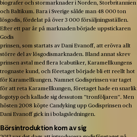
biografer och stormarknader i Norden, Storbritannien
och Baltikum. Bara i Sverige sålde man 48 000 ton
lösgodis, fördelat på över 3 000 försäljningsställen.
Efter ett par år på marknaden började uppstickaren
Godis
prinsen, som startats av Dani Evanoff, att erövra allt
större del av lösgodismarknaden. Bland annat skrev
prinsen avtal med flera Icabutiker, Karamellkungens
trognaste kund, och företaget började bli ett reellt hot
för Karamellkungen. Namnet Godisprinsen var taget
för att reta Karamellkungen, företaget hade en snarlik
logotyp och kallade sig dessutom ”tronföljaren”. Men
hösten 2008 köpte Candyking upp Godisprinsen och
Dani Evanoff gick in i bolagsledningen.
Börsintroduktion kom av sig
2013 var det dags att introducera godisföretaget på