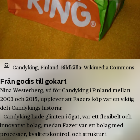
Candyking, Finland. Bildkälla: Wikimedia Commons.
Från godis till gokart
Nina Westerberg, vd för Candyking i Finland mellan
2003 och 2015, upplever att Fazers köp var en viktig
del i Candykings historia:
– Candyking hade glimten i ögat, var ett flexibelt och
innovativt bolag, medan Fazer var ett bolag med
processer, kvalitetskontroll och struktur i