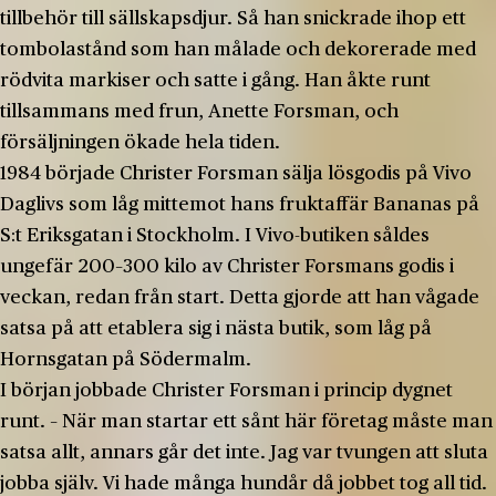
tillbehör till sällskapsdjur. Så han snickrade ihop ett
tombolastånd som han målade och dekorerade med
rödvita markiser och satte i gång. Han åkte runt
tillsammans med frun, Anette Forsman, och
försäljningen ökade hela tiden.
1984 började Christer Forsman sälja lösgodis på Vivo
Daglivs som låg mittemot hans fruktaffär Bananas på
S:t Eriksgatan i Stockholm. I Vivo-butiken såldes
ungefär 200–300 kilo av Christer Forsmans godis i
veckan, redan från start. Detta gjorde att han vågade
satsa på att etablera sig i nästa butik, som låg på
Hornsgatan på Södermalm.
I början jobbade Christer Forsman i princip dygnet
runt. – När man startar ett sånt här företag måste man
satsa allt, annars går det inte. Jag var tvungen att sluta
jobba själv. Vi hade många hundår då jobbet tog all tid.