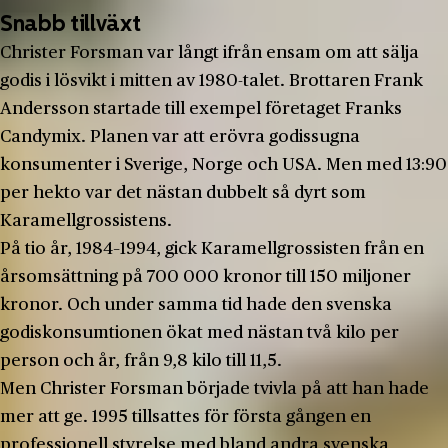
Snabb tillväxt
Christer Forsman var långt ifrån ensam om att sälja
godis i lösvikt i mitten av 1980-talet. Brottaren Frank
Andersson startade till exempel företaget Franks
Candymix. Planen var att erövra godissugna
konsumenter i Sverige, Norge och USA. Men med 13:90
per hekto var det nästan dubbelt så dyrt som
Karamellgrossistens.
På tio år, 1984–1994, gick Karamellgrossisten från en
årsomsättning på 700 000 kronor till 150 miljoner
kronor. Och under samma tid hade den svenska
godiskonsumtionen ökat med nästan två kilo per
person och år, från 9,8 kilo till 11,5.
Men Christer Forsman började tvivla på att han hade
mer att ge. 1995 tillsattes för första gången en
professionell styrelse med bland andra svenska