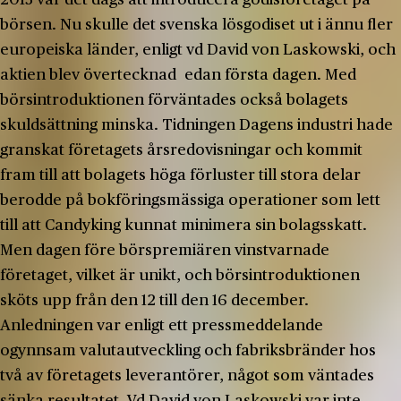
börsen. Nu skulle det svenska lösgodiset ut i ännu fler
europeiska länder, enligt vd David von Laskowski, och
aktien blev övertecknad edan första dagen. Med
börsintroduktionen förväntades också bolagets
skuldsättning minska. Tidningen Dagens industri hade
granskat företagets årsredovisningar och kommit
fram till att bolagets höga förluster till stora delar
berodde på bokföringsmässiga operationer som lett
till att Candyking kunnat minimera sin bolagsskatt.
Men dagen före börspremiären vinstvarnade
företaget, vilket är unikt, och börsintroduktionen
sköts upp från den 12 till den 16 december.
Anledningen var enligt ett pressmeddelande
ogynnsam valutautveckling och fabriksbränder hos
två av företagets leverantörer, något som väntades
sänka resultatet. Vd David von Laskowski var inte