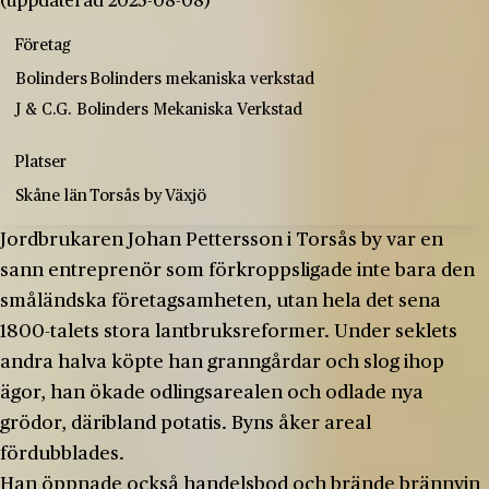
(uppdaterad 2025-08-08)
Företag
Bolinders
Bolinders mekaniska verkstad
J & C.G. Bolinders Mekaniska Verkstad
Platser
Skåne län
Torsås by
Växjö
Jordbrukaren Johan Pettersson i Torsås by var en
sann entreprenör som förkroppsligade inte bara den
småländska företagsamheten, utan hela det sena
1800-­talets stora lantbruksreformer. Under seklets
andra halva köpte han granngårdar och slog ihop
ägor, han ökade odlingsarealen och odlade nya
grödor, däribland potatis. Byns åker areal
fördubblades.
Han öppnade också handelsbod och brände brännvin