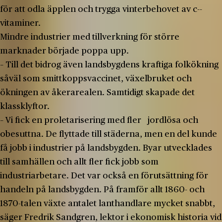
för att odla äpplen och trygga vinterbehovet av c-­
vitaminer.
Mindre industrier med tillverkning för större
marknader började poppa upp.
– Till det bidrog även landsbygdens kraftiga folkökning
såväl som smittkoppsvaccinet, växelbruket och
ökningen av åkerarealen. Samtidigt skapade det
klassklyftor.
– Vi fick en proletarisering med fler jordlösa och
obesuttna. De flyttade till städerna, men en del kunde
få jobb i industrier på landsbygden. Byar utvecklades
till samhällen och allt fler fick jobb som
industriarbetare. Det var också en förutsättning för
handeln på landsbygden. På framför allt 1860-­ och
1870-­talen växte antalet lanthandlare mycket snabbt,
säger Fredrik Sandgren, lektor i ekonomisk historia vid