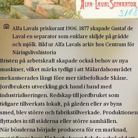
Alfa Lavals priskurant 1906. 1877 skapade Gustaf de
Laval en separator som enklare skiljde på grädde
och mjölk. Bild ur Alfa Lavals arkiv hos Centrum för
Näringslivshistoria
Bristen på arbetskraft skapade också behov av nya
maskiner, vilket märks tydligt i att Mälardalsområdet
mekaniserades långt före mer tätbefolkade Skåne.
Jordbrukets utveckling gick hand i hand med
industrialiseringen. Redskap till jordbruket som
tidigare tillverkats lokalt, på gården eller av byns
smed, blev större och fabrikstillverkade. Produktionen
flyttades in till städerna eller större samhällen.
När bönderna började producera för en marknad,