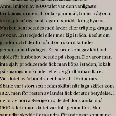
Ännu i mitten av 1800-­talet var den vanligaste
brukningsformen att odla spannmål, främst råg och
korn, på många små tegar utspridda kring byarna.
Marken bearbetades med årder eller träplog, dragna
av oxar. En tredjedel eller mer låg i träda. Beslut om
grödor och tider för sådd och skörd fattades
gemensamt i byalaget. Kreaturen som gav kött och
mjölk för husbehov betade på skogen. De varor man
inte själv producerade fick man köpa i staden, lokalt
på säsongsmarknader eller av gårdfarihandlare.
Vid slutet av århundradet hade allt förändrats.
Skåne var i stort sett redan skiftat när laga skiftet kom
1827, men för resten av landet fick det stor betydelse. I
delar av norra Sverige dröjde det dock ända inpå
1900-­talet innan skiftet var fullt genomfört. Men
samtidigt skedde flera andra förändringar som minst