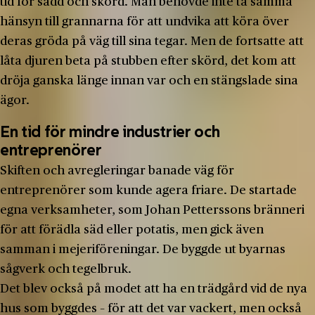
tid för sådd och skörd. Man behövde inte ta samma
hänsyn till grannarna för att undvika att köra över
deras gröda på väg till sina tegar. Men de fortsatte att
låta djuren beta på stubben efter skörd, det kom att
dröja ganska länge innan var och en stängslade sina
ägor.
En tid för mindre industrier och
entreprenörer
Skiften och avregleringar banade väg för
entreprenörer som kunde agera friare. De startade
egna verksamheter, som Johan Petterssons bränneri
för att förädla säd eller potatis, men gick även
samman i mejeriföreningar. De byggde ut byarnas
sågverk och tegelbruk.
Det blev också på modet att ha en trädgård vid de nya
hus som byggdes – för att det var vackert, men också