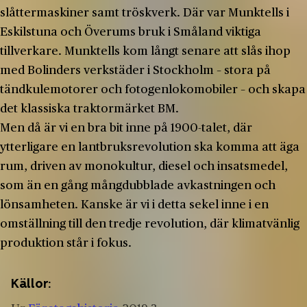
slåttermaskiner samt tröskverk. Där var Munktells i
Eskilstuna och Överums bruk i Småland viktiga
tillverkare. Munktells kom långt senare att slås ihop
med Bolinders verkstäder i Stockholm – stora på
tändkulemotorer och fotogenlokomobiler – och skapa
det klassiska traktormärket BM.
Men då är vi en bra bit inne på 1900-­talet, där
ytterligare en lantbruksrevolution ska komma att äga
rum, driven av monokultur, diesel och insatsmedel,
som än en gång mångdubblade avkastningen och
lönsamheten. Kanske är vi i detta sekel inne i en
omställning till den tredje revolution, där klimatvänlig
produktion står i fokus.
Källor: