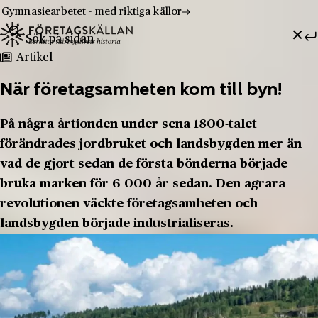
Gymnasiearbetet - med riktiga källor
Sök efter:
Hoppa till innehåll
Till innehåll
Artikel
När företagsamheten kom till byn!
På några årtionden under sena 1800-talet
förändrades jordbruket och landsbygden mer än
vad de gjort sedan de första bönderna började
bruka marken för 6 000 år sedan. Den agrara
revolutionen väckte företagsamheten och
landsbygden började industrialiseras.