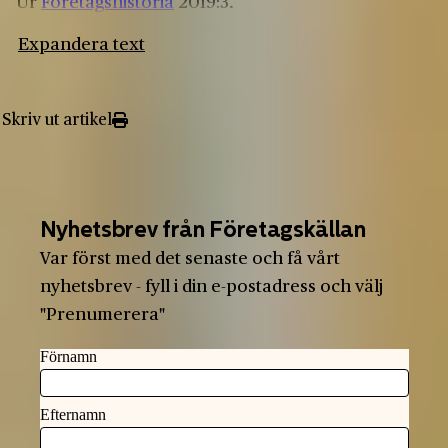
Ur
Företagshistoria
2019:3.
Expandera text
Skriv ut artikel
Nyhetsbrev från Företagskällan
Var först med det senaste och få vårt
nyhetsbrev - fyll i din e-postadress och välj
"Prenumerera"