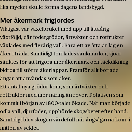
lika mycket skulle forma dagens landsbygd.
Mer åkermark frigjordes
Viktigast var växelbruket med upp till åttaårig
växtföljd, där fodergrödor, ärtväxter och rotfrukter
växlades med flerårig vall. Bara ett av åtta år låg en
åker i träda. Samtidigt torrlades sankmarker, sjöar
sänktes för att frigöra mer åkermark och täckdikning
bidrog till större åkerlappar. Framför allt började
ängar att användas som åker.
Ett antal nya grödor kom, som ärtväxter och
rotfrukter med mer näring än rovor. Potatisen som
kommit i början av 1800­-talet ökade. När man började
odla vall, djurfoder, upphörde skogsbetet efter hand.
Samtidigt blev skogen värdefull när ångsågarna kom, i
mitten av seklet.