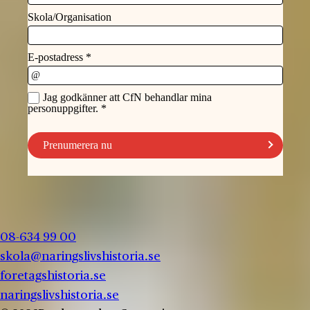
08-634 99 00
skola@naringslivshistoria.se
foretagshistoria.se
naringslivshistoria.se