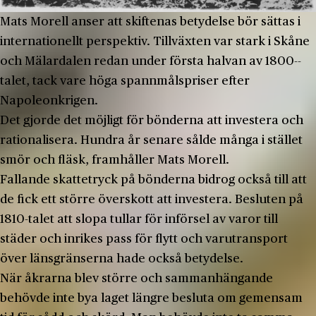
Mats Morell anser att skiftenas betydelse bör sättas i
internationellt perspektiv. Tillväxten var stark i Skåne
och Mälardalen redan under första halvan av 1800-­
talet, tack vare höga spannmålspriser efter
Napoleonkrigen.
Det gjorde det möjligt för bönderna att investera och
rationalisera. Hundra år senare sålde många i stället
smör och fläsk, framhåller Mats Morell.
Fallande skattetryck på bönderna bidrog också till att
de fick ett större överskott att investera. Besluten på
1810-­talet att slopa tullar för införsel av varor till
städer och inrikes pass för flytt och varutransport
över länsgränserna hade också betydelse.
När åkrarna blev större och sammanhängande
behövde inte bya laget längre besluta om gemensam