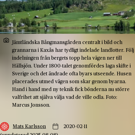
Jämtländska Bångmansgården centralt i bild och
grannarna i Kaxås har tydligt indelade landlotter. Följ
indelningen från bergets topp hela vägen ner till
Hällsjön. Under 1800-talet genomfördes laga skifte i
Sverige och det ändrade ofta byars utseende. Husen
placerades utmed vägen som skar genom byarna.
Hand i hand med ny teknik fick bönderna nu större
valfrihet att själva välja vad de ville odla. Foto:
Marcus Jonsson.
Mats Karlsson
2020-02-11