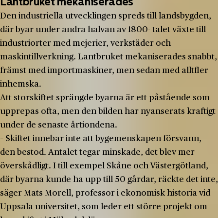
Lantbruket mekaniserades
Den industriella utvecklingen spreds till landsbygden,
där byar under andra halvan av 1800- talet växte till
industriorter med mejerier, verkstäder och
maskintillverkning. Lantbruket mekaniserades snabbt,
främst med importmaskiner, men sedan med alltfler
inhemska.
Att storskiftet sprängde byarna är ett påstående som
upprepas ofta, men den bilden har nyanserats kraftigt
under de senaste årtiondena.
– Skiftet innebar inte att bygemenskapen försvann,
den bestod. Antalet tegar minskade, det blev mer
överskådligt. I till exempel Skåne och Västergötland,
där byarna kunde ha upp till 50 gårdar, räckte det inte,
säger Mats Morell, professor i ekonomisk historia vid
Uppsala universitet, som leder ett större projekt om