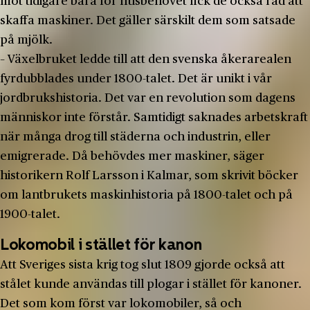
mot tidigare bara för husbehovet fick de också råd att
skaffa maskiner. Det gäller särskilt dem som satsade
på mjölk.
– Växelbruket ledde till att den svenska åkerarealen
fyrdubblades under 1800-­talet. Det är unikt i vår
jordbrukshistoria. Det var en revolution som dagens
människor inte förstår. Samtidigt saknades arbetskraft
när många drog till städerna och industrin, eller
emigrerade. Då behövdes mer maskiner, säger
historikern Rolf Larsson i Kalmar, som skrivit böcker
om lantbrukets maskinhistoria på 1800­-talet och på
1900­-talet.
Lokomobil i stället för kanon
Att Sveriges sista krig tog slut 1809 gjorde också att
stålet kunde användas till plogar i stället för kanoner.
Det som kom först var lokomobiler, så­ och