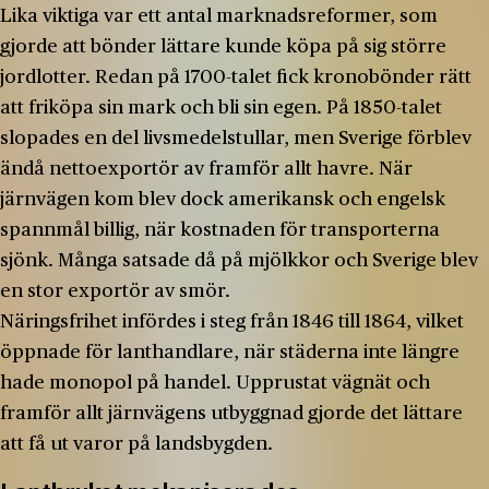
Lika viktiga var ett antal marknadsreformer, som
gjorde att bönder lättare kunde köpa på sig större
jordlotter. Redan på 1700-­talet fick kronobönder rätt
att friköpa sin mark och bli sin egen. På 1850-­talet
slopades en del livsmedelstullar, men Sverige förblev
ändå nettoexportör av framför allt havre. När
järnvägen kom blev dock amerikansk och engelsk
spannmål billig, när kostnaden för transporterna
sjönk. Många satsade då på mjölkkor och Sverige blev
en stor exportör av smör.
Näringsfrihet infördes i steg från 1846 till 1864, vilket
öppnade för lanthandlare, när städerna inte längre
hade monopol på handel. Upprustat vägnät och
framför allt järnvägens utbyggnad gjorde det lättare
att få ut varor på landsbygden.