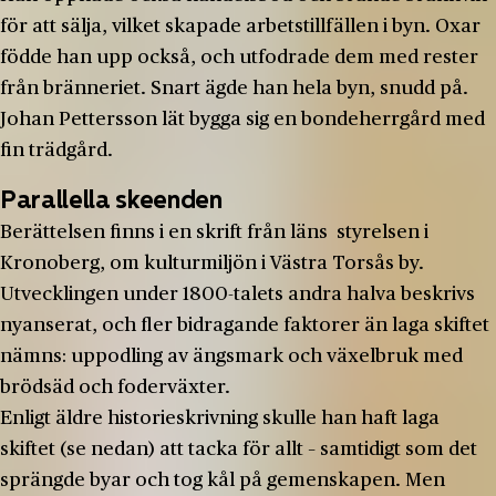
för att sälja, vilket skapade arbetstillfällen i byn. Oxar
födde han upp också, och utfodrade dem med rester
från bränneriet. Snart ägde han hela byn, snudd på.
Johan Pettersson lät bygga sig en bondeherrgård med
fin trädgård.
Parallella skeenden
Berättelsen finns i en skrift från läns ­ styrelsen i
Kronoberg, om kulturmiljön i Västra Torsås by.
Utvecklingen under 1800-­talets andra halva beskrivs
nyanserat, och fler bidragande faktorer än laga skiftet
nämns: uppodling av ängsmark och växelbruk med
brödsäd och foderväxter.
Enligt äldre historieskrivning skulle han haft laga
skiftet (se nedan) att tacka för allt – samtidigt som det
sprängde byar och tog kål på gemenskapen. Men