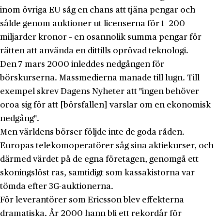
inom övriga EU såg en chans att tjäna pengar och
sålde genom auktioner ut licenserna för 1 200
miljarder kronor – en osannolik summa pengar för
rätten att använda en dittills oprövad teknologi.
Den 7 mars 2000 inleddes nedgången för
börskurserna. Massmedierna manade till lugn. Till
exempel skrev Dagens Nyheter att "ingen behöver
oroa sig för att [börsfallen] varslar om en ekonomisk
nedgång".
Men världens börser följde inte de goda råden.
Europas telekomoperatörer såg sina aktiekurser, och
därmed värdet på de egna företagen, genomgå ett
skoningslöst ras, samtidigt som kassakistorna var
tömda efter 3G-auktionerna.
För leverantörer som Ericsson blev effekterna
dramatiska. År 2000 hann bli ett rekordår för