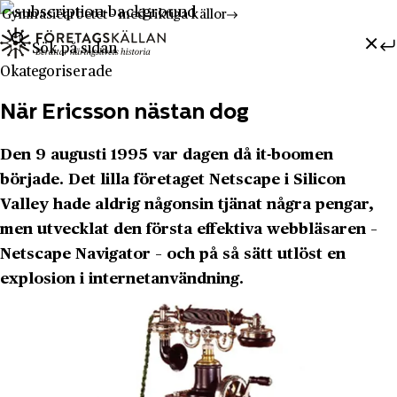
Gymnasiearbetet - med riktiga källor
Sök efter:
Hoppa till innehåll
Till innehåll
Okategoriserade
När Ericsson nästan dog
Den 9 augusti 1995 var dagen då it-boomen
började. Det lilla företaget Netscape i Silicon
Valley hade aldrig någonsin tjänat några pengar,
men utvecklat den första effektiva webbläsaren –
Netscape Navigator – och på så sätt utlöst en
explosion i internetanvändning.