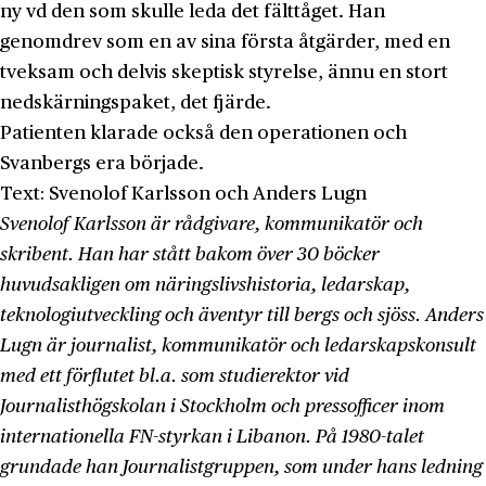
ny vd den som skulle leda det fälttåget. Han
genomdrev som en av sina första åtgärder, med en
tveksam och delvis skeptisk styrelse, ännu en stort
nedskärningspaket, det fjärde.
Patienten klarade också den operationen och
Svanbergs era började.
Text:
Svenolof Karlsson och Anders Lugn
Svenolof Karlsson är rådgivare, kommunikatör och
skribent. Han har stått bakom över 30 böcker
huvudsakligen om näringslivshistoria, ledarskap,
teknologiutveckling och äventyr till bergs och sjöss. Anders
Lugn är journalist, kommunikatör och ledarskapskonsult
med ett förflutet bl.a. som studierektor vid
Journalisthögskolan i Stockholm och pressofficer inom
internationella FN-styrkan i Libanon. På 1980-talet
grundade han Journalistgruppen, som under hans ledning