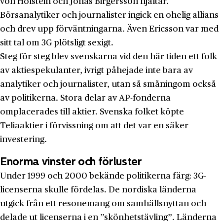
von Holstein och Jonas Birgersson hjältar.
Börsanalytiker och journalister ingick en ohelig allians
och drev upp förväntningarna. Även Ericsson var med
sitt tal om 3G plötsligt sexigt.
Steg för steg blev svenskarna vid den här tiden ett folk
av aktiespekulanter, ivrigt påhejade inte bara av
analytiker och journalister, utan så småningom också
av politikerna. Stora delar av AP-fonderna
omplacerades till aktier. Svenska folket köpte
Teliaaktier i förvissning om att det var en säker
investering.
Enorma vinster och förluster
Under 1999 och 2000 bekände politikerna färg: 3G-
licenserna skulle fördelas. De nordiska länderna
utgick från ett resonemang om samhällsnyttan och
delade ut licenserna i en ”skönhetstävling”. Länderna