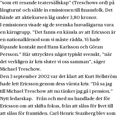
”som ett resande teatersällskap” (Treschows ord) på
långturné och sålde in emissionen till finansfolk. Det
hände att aktiekursen låg under 3,80 kronor.
I emissionen visade sig de svenska huvudägarna vara
en kärngrupp. ”Det fanns en känsla av att Ericsson är
en nationalklenod som vi måste rädda. Vi hade
löpande kontakt med Hans Karlsson och Göran
Persson.” Här uttrycktes något typiskt svenskt, ”när
det verkligen är kris sluter vi oss samman”, säger
Michael Treschow.
Den 3 september 2002 var det klart att Kurt Hellström
hade lett Ericsson genom dess värsta kris: ”Då sa jag
till Michael Treschow att nu tänker jag gå i pension.”
Nytt ledarskap. Från och med nu handlade det för
Ericsson om att skifta fokus, från att slåss för livet till
att slåss för framtiden. Carl-Henric Svanberg blev som