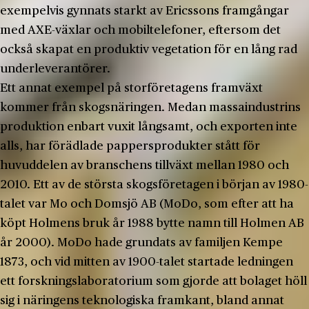
exempelvis gynnats starkt av Ericssons framgångar
med AXE-växlar och mobiltelefoner, eftersom det
också skapat en produktiv vegetation för en lång rad
underleverantörer.
Ett annat exempel på storföretagens framväxt
kommer från skogsnäringen. Medan massaindustrins
produktion enbart vuxit långsamt, och exporten inte
alls, har förädlade pappersprodukter stått för
huvuddelen av branschens tillväxt mellan 1980 och
2010. Ett av de största skogsföretagen i början av 1980-
talet var Mo och Domsjö AB (MoDo, som efter att ha
köpt Holmens bruk år 1988 bytte namn till Holmen AB
år 2000). MoDo hade grundats av familjen Kempe
1873, och vid mitten av 1900-talet startade ledningen
ett forskningslaboratorium som gjorde att bolaget höll
sig i näringens teknologiska framkant, bland annat