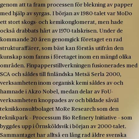
genom att ta fram processen för blekning av papper
med hjälp av syrgas. I början av 1980-talet var MoDo
ett stort skogs- och kemikonglomerat, men hade
också drabbats hårt av 1970-talskrisen. Under de
kommande 20 åren genomgick företaget en rad
strukturaffärer, som bäst kan förstås utifrån den
kunskap som fanns i företaget inom en mängd olika
områden. Finpapperstillverkningen fusionerades med
SCA och såldes till finländska Metsä Serla 2000,
verksamheten inom organisk kemi såldes av och
hamnade i Akzo Nobel, medan delar av FoU-
verksamheten knoppades av och bildade såväl
teknikkonsultbolaget MoRe Research som den
teknikpark – Processum Bio Refinery Initiative – som
byggdes upp i Örnsköldsvik i början av 2000-talet.
Sammantaget har alltså en lång rad äldre svenska