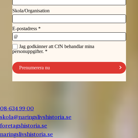
08-634 99 00
skola@naringslivshistoria.se
foretagshistoria.se
naringslivshistoria.se