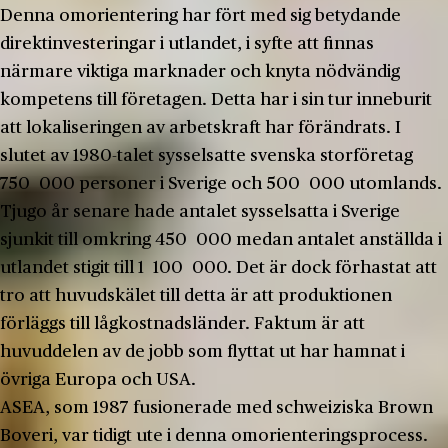
Denna omorientering har fört med sig betydande
direktinvesteringar i utlandet, i syfte att finnas
närmare viktiga marknader och knyta nödvändig
kompetens till företagen. Detta har i sin tur inneburit
att lokaliseringen av arbetskraft har förändrats. I
slutet av 1980-talet sysselsatte svenska storföretag
750 000 personer i Sverige och 500 000 utomlands.
Tjugo år senare hade antalet sysselsatta i Sverige
sjunkit till omkring 450 000 medan antalet anställda i
utlandet stigit till 1 100 000. Det är dock förhastat att
tro att huvudskälet till detta är att produktionen
förläggs till lågkostnadsländer. Faktum är att
huvuddelen av de jobb som flyttat ut har hamnat i
övriga Europa och USA.
ASEA, som 1987 fusionerade med schweiziska Brown
Boveri, var tidigt ute i denna omorienteringsprocess.