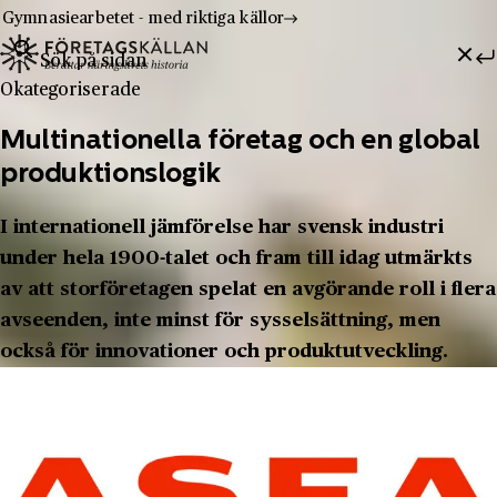
Gymnasiearbetet - med riktiga källor
Sök efter:
Hoppa till innehåll
Till innehåll
Okategoriserade
Multinationella företag och en global
produktionslogik
I internationell jämförelse har svensk industri
under hela 1900-talet och fram till idag utmärkts
av att storföretagen spelat en avgörande roll i flera
avseenden, inte minst för sysselsättning, men
också för innovationer och produktutveckling.