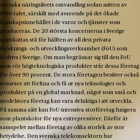
svenska näringslivets omvandling sedan mitten av
1980-talet, särskilt med avseende på det ökade
kunskapsinnehållet i de varor och tjänster som
produceras. De 20 största koncernerna i Sverige
uppskattas stå för hälften av all den privata
forsknings- och utvecklingsverksamhet (FoU) som
bedrivs i Sverige. Om man begränsar sig till den FoU
som rör högteknologiska produkter står dessa företag
för över 90 procent. De stora företagen besitter också
resurser att förfina och få ut nya teknologier och
produkter på en global marknad, något som små och
medelstora företag kan vara delaktiga i att utveckla.
På samma sätt kan FoU-intensiva storföretag fungera
som plantskolor för nya entreprenörer. Därför är
samspelet mellan företag av olika storlek av stor
betydelse. Den svenska telekomsektorn har