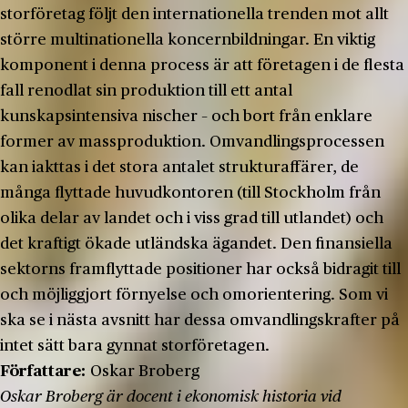
storföretag följt den internationella trenden mot allt
större multinationella koncernbildningar. En viktig
komponent i denna process är att företagen i de flesta
fall renodlat sin produktion till ett antal
kunskapsintensiva nischer – och bort från enklare
former av massproduktion. Omvandlingsprocessen
kan iakttas i det stora antalet strukturaffärer, de
många flyttade huvudkontoren (till Stockholm från
olika delar av landet och i viss grad till utlandet) och
det kraftigt ökade utländska ägandet. Den finansiella
sektorns framflyttade positioner har också bidragit till
och möjliggjort förnyelse och omorientering. Som vi
ska se i nästa avsnitt har dessa omvandlingskrafter på
intet sätt bara gynnat storföretagen.
Författare:
Oskar Broberg
Oskar Broberg är docent i ekonomisk historia vid