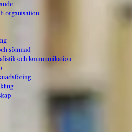
vande
h organisation
ing
och sömnad
nalistik och kommunikation
p
knadsföring
kling
skap