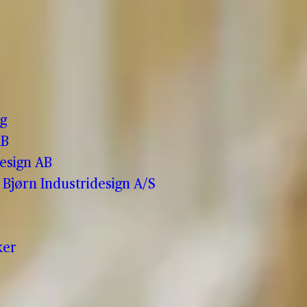
o
g
AB
esign AB
Bjørn Industridesign A/S
ker