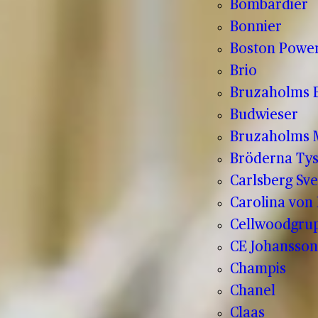
Bombardier
Bonnier
Boston Powe
Brio
Bruzaholms 
Budwieser
Bruzaholms M
Bröderna Tys
Carlsberg Sve
Carolina von
Cellwoodgru
CE Johansson
Champis
Chanel
Claas