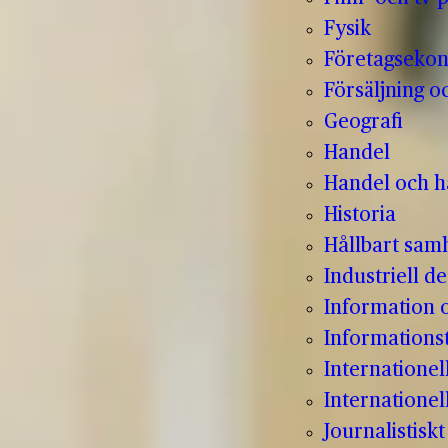
Fysik
Företagseko
Försäljning o
Geografi
Handel
Handel och hå
Historia
Hållbart sam
Industriell de
Information
Informations
Internatione
Internationel
Journalistisk