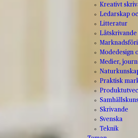
Kreativt skri
Ledarskap oc
Litteratur
Låtskrivande
Marknadsför
Modedesign 
Medier, jour
Naturkunska
Praktisk mar
Produktutvec
Samhällskun
Skrivande
Svenska
Teknik