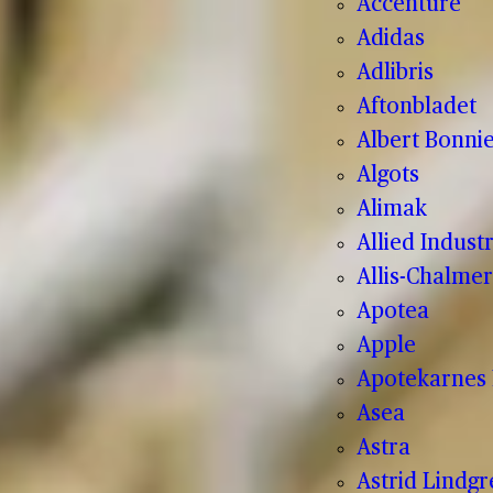
Accenture
Adidas
Adlibris
Aftonbladet
Albert Bonnie
Algots
Alimak
Allied Indust
Allis-Chalmer
Apotea
Apple
Apotekarnes 
Asea
Astra
Astrid Lindg