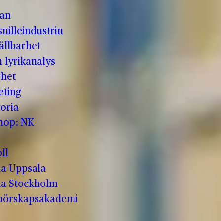
man
nilleindustrin
ållbarhet
h lyrikanalys
rhet
eting
oria
shop: NK
ll
a Uppsala
a Stockholm
enörskapsakademi