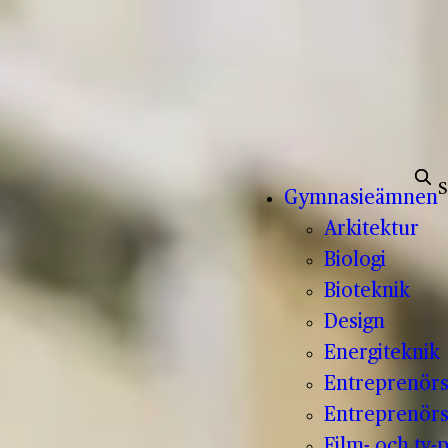
Sök e
Gymnasieämnen
Arkitektur
Biologi
Bioteknik
Design
Energiteknik
Entreprenör
Entreprenörs
Film- och tv-