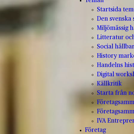
Teman
Startsida te
Den svenska s
Miljömässig h
Litteratur oc
Social hållba
History mark
Handelns hist
Digital work
Källkritik
Starta från no
Företagsamm
Företagsamm
IVA Entrepr
Företag