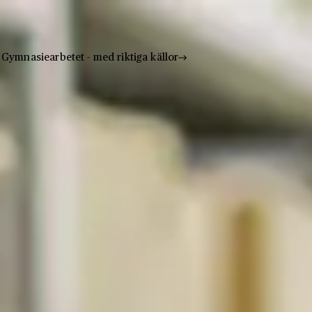
Gymnasiearbetet - med riktiga källor