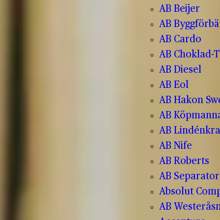
AB Beijer
AB Byggförbä
AB Cardo
AB Choklad-T
AB Diesel
AB Eol
AB Hakon Sw
AB Köpmanna
AB Lindénkr
AB Nife
AB Roberts
AB Separator
Absolut Com
AB Westerås