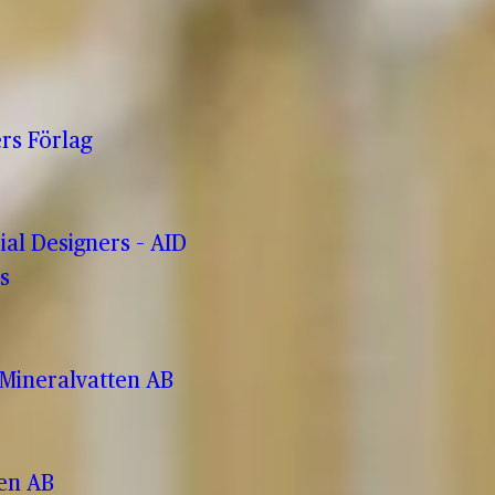
rs Förlag
rial Designers – AID
s
Mineralvatten AB
ren AB