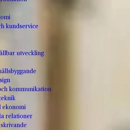
nomi
ch kundservice
llbar utveckling
hällsbyggande
sign
 och kommunikation
teknik
ll ekonomi
la relationer
t skrivande