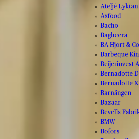
Ateljé Lyktan
Axfood
Bacho
Bagheera
BA Hjort & C
Barbeque Kin
Beijerinvest 
Bernadotte D
Bernadotte & 
Barnängen
Bazaar
Bevells Fabri
BMW
Bofors