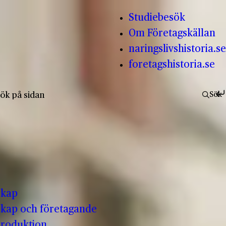
Studiebesök
Om Företagskällan
naringslivshistoria.se
foretagshistoria.se
fter:
Sök
skap
kap och företagande
produktion