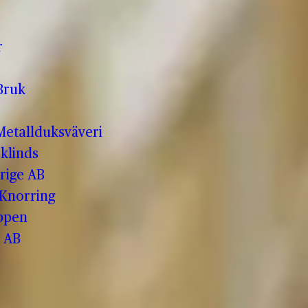
r
Bruk
etallduksväveri
klinds
rige AB
 Knorring
ppen
 AB