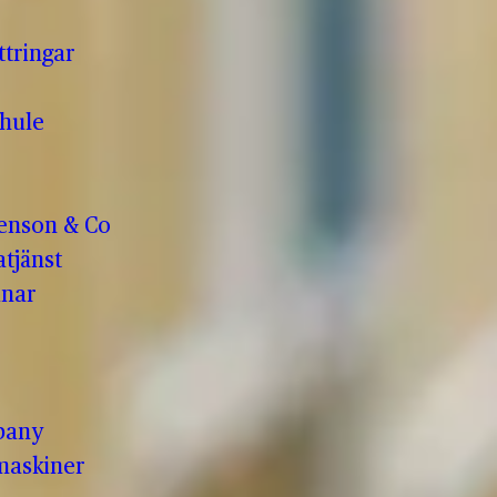
ttringar
hule
enson & Co
tjänst
anar
pany
maskiner